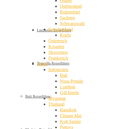
Ostsee
Ostfriesland
Ruhrgebiet
Sachsen
Schwarzwald
Griechenland
Lanzarote Reiseführer
Korfu
Österreich
Kroatien
Slowenien
Frankreich
Teneriffa Reiseführer
Asien
Indonesien
Bali
Nusa Penida
Lombok
Gili Inseln
Bali Reiseführer
Myanmar
Thailand
Bangkok
Chiang Mai
Koh Samui
Pattaya