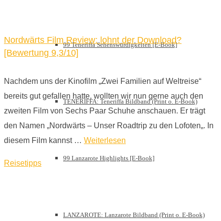
Nordwärts Film Review: lohnt der Download?
99 Teneriffa Sehenswürdigkeiten [E-Book]
[Bewertung 9,3/10]
Nachdem uns der Kinofilm „Zwei Familien auf Weltreise“
bereits gut gefallen hatte, wollten wir nun gerne auch den
TENERIFFA: Teneriffa Bildband (Print o. E-Book)
zweiten Film von Sechs Paar Schuhe anschauen. Er trägt
den Namen „Nordwärts – Unser Roadtrip zu den Lofoten„. In
diesem Film kannst …
Weiterlesen
99 Lanzarote Highlights [E-Book]
Reisetipps
LANZAROTE: Lanzarote Bildband (Print o. E-Book)