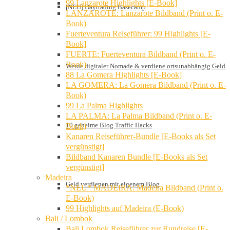
99 Lanzarote Highlights [E-Book]
[NEU] Daytrading Basecamp
LANZAROTE: Lanzarote Bildband (Print o. E-
Book)
Fuerteventura Reiseführer: 99 Highlights [E-
Book]
FUERTE: Fuerteventura Bildband (Print o. E-
Book)
Werde digitaler Nomade & verdiene ortsunabhängig Geld
88 La Gomera Highlights [E-Book]
LA GOMERA: La Gomera Bildband (Print o. E-
Book)
99 La Palma Highlights
LA PALMA: La Palma Bildband (Print o. E-
10 geheime Blog Traffic Hacks
Book)
Kanaren Reiseführer-Bundle [E-Books als Set
vergünstigt]
Bildband Kanaren Bundle [E-Books als Set
vergünstigt]
Madeira
Geld verdienen mit eigenem Blog
*NEU* MADEIRA: Madeira Bildband (Print o.
E-Book)
99 Highlights auf Madeira (E-Book)
Bali / Lombok
Bali Lombok Reiseführer zur Rundreise [E-