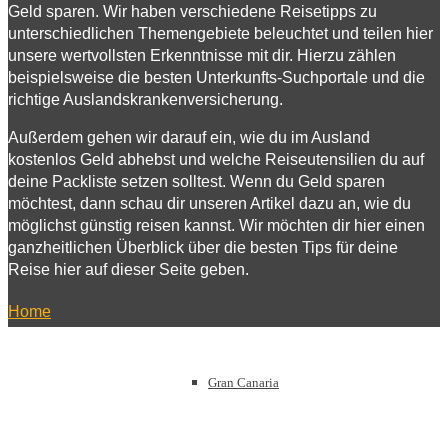
Geld sparen. Wir haben verschiedene Reisetipps zu
unterschiedlichen Themengebiete beleuchtet und teilen hier
Europa
unsere wertvollsten Erkenntnisse mit dir. Hierzu zählen
beispielsweise die besten Unterkunfts-Suchportale und die
richtige Auslandskrankenversicherung.
Außerdem gehen wir darauf ein, wie du im Ausland
Kanarische Inseln
kostenlos Geld abhebst und welche Reiseutensilien du auf
deine Packliste setzen solltest. Wenn du Geld sparen
möchtest, dann schau dir unseren Artikel dazu an, wie du
möglichst günstig reisen kannst. Wir möchten dir hier einen
ganzheitlichen Überblick über die besten Tips für deine
Teneriffa
Reise hier auf dieser Seite geben.
Home
/
Reisetipps
- Page 2
Gran Canaria