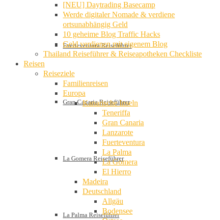
[NEU] Daytrading Basecamp
Werde digitaler Nomade & verdiene
ortsunabhängig Geld
10 geheime Blog Traffic Hacks
Geld verdienen mit eigenem Blog
Fuerteventura Reiseführer
Thailand Reiseführer & Reiseapotheken Checkliste
Reisen
Reiseziele
Familienreisen
Europa
Gran Canaria Reiseführer
Kanarische Inseln
Teneriffa
Gran Canaria
Lanzarote
Fuerteventura
La Palma
La Gomera Reiseführer
La Gomera
El Hierro
Madeira
Deutschland
Allgäu
Bodensee
La Palma Reiseführer