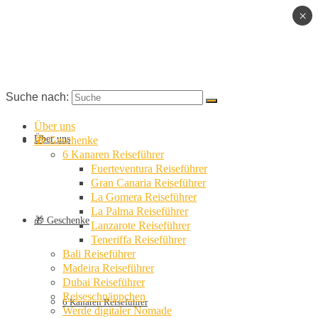
×
Suche nach:
Über uns
Über uns
🎁 Geschenke
6 Kanaren Reiseführer
Fuerteventura Reiseführer
Gran Canaria Reiseführer
La Gomera Reiseführer
La Palma Reiseführer
🎁 Geschenke
Lanzarote Reiseführer
Teneriffa Reiseführer
Bali Reiseführer
Madeira Reiseführer
Dubai Reiseführer
Reiseschnäppchen
6 Kanaren Reiseführer
Werde digitaler Nomade