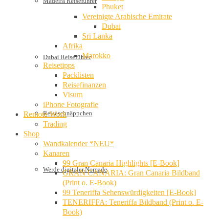
Madeira Reiseführer
Phuket
Vereinigte Arabische Emirate
Dubai
Sri Lanka
Afrika
Marokko
Dubai Reiseführer
Reisetipps
Packlisten
Reisefinanzen
Visum
iPhone Fotografie
Reiseschnäppchen
Remote Work
Trading
Shop
Wandkalender *NEU*
Kanaren
99 Gran Canaria Highlights [E-Book]
Werde digitaler Nomade
GRAN CANARIA: Gran Canaria Bildband
(Print o. E-Book)
99 Teneriffa Sehenswürdigkeiten [E-Book]
TENERIFFA: Teneriffa Bildband (Print o. E-
Book)