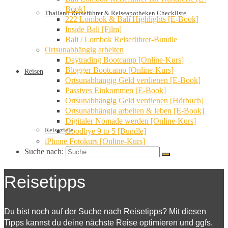
Book]
Thailand Reiseführer & Reiseapotheken Checkliste
222 Lombok & Bali Highlights [E-Book]
Inside Bali [Film]
Bali / Lombok Reiseführer-Bundle
Ortsunabhängig arbeiten
Daytrading Bootcamp [Online-Kurs]
Blogger Bootcamp [Online-Kurs]
Reisen
Ortsunabhängig Geld verdienen [E-Book]
Passives Einkommen [E-Book]
Ortsunabhängig Geld verdienen [Hörbuch]
Ortsunabhängig arbeiten & leben [E-Book]
Digitaler Nomade werden [Online-Kurs]
Reiseziele
Goodbye 9 to 5 [Bundle]
iPhone Fotokurs [Online-Kurs]
Suche nach:
Reisetipps
Familienreisen
Du bist noch auf der Suche nach Reisetipps? Mit diesen
Tipps kannst du deine nächste Reise optimieren und ggfs.