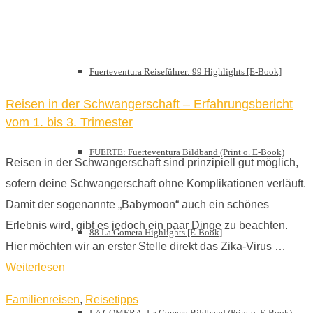
Fuerteventura Reiseführer: 99 Highlights [E-Book]
Reisen in der Schwangerschaft – Erfahrungsbericht
vom 1. bis 3. Trimester
FUERTE: Fuerteventura Bildband (Print o. E-Book)
Reisen in der Schwangerschaft sind prinzipiell gut möglich,
sofern deine Schwangerschaft ohne Komplikationen verläuft.
Damit der sogenannte „Babymoon“ auch ein schönes
Erlebnis wird, gibt es jedoch ein paar Dinge zu beachten.
88 La Gomera Highlights [E-Book]
Hier möchten wir an erster Stelle direkt das Zika-Virus …
Weiterlesen
Familienreisen
,
Reisetipps
LA GOMERA: La Gomera Bildband (Print o. E-Book)