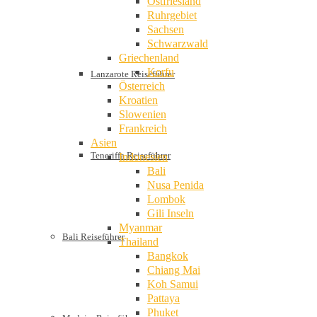
Ostfriesland
Ruhrgebiet
Sachsen
Schwarzwald
Griechenland
Korfu
Lanzarote Reiseführer
Österreich
Kroatien
Slowenien
Frankreich
Asien
Teneriffa Reiseführer
Indonesien
Bali
Nusa Penida
Lombok
Gili Inseln
Myanmar
Bali Reiseführer
Thailand
Bangkok
Chiang Mai
Koh Samui
Pattaya
Phuket