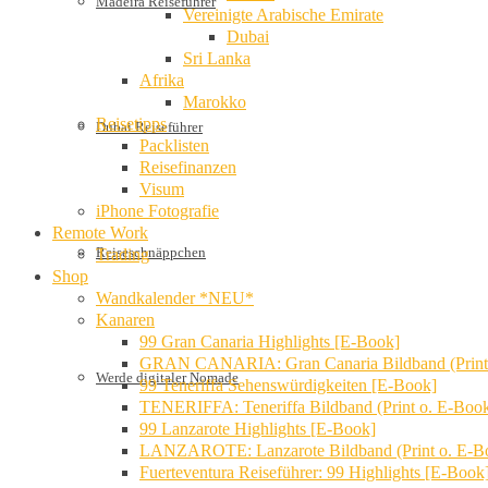
Madeira Reiseführer
Vereinigte Arabische Emirate
Dubai
Sri Lanka
Afrika
Marokko
Reisetipps
Dubai Reiseführer
Packlisten
Reisefinanzen
Visum
iPhone Fotografie
Remote Work
Reiseschnäppchen
Trading
Shop
Wandkalender *NEU*
Kanaren
99 Gran Canaria Highlights [E-Book]
GRAN CANARIA: Gran Canaria Bildband (Print
Werde digitaler Nomade
99 Teneriffa Sehenswürdigkeiten [E-Book]
TENERIFFA: Teneriffa Bildband (Print o. E-Boo
99 Lanzarote Highlights [E-Book]
LANZAROTE: Lanzarote Bildband (Print o. E-B
Fuerteventura Reiseführer: 99 Highlights [E-Book