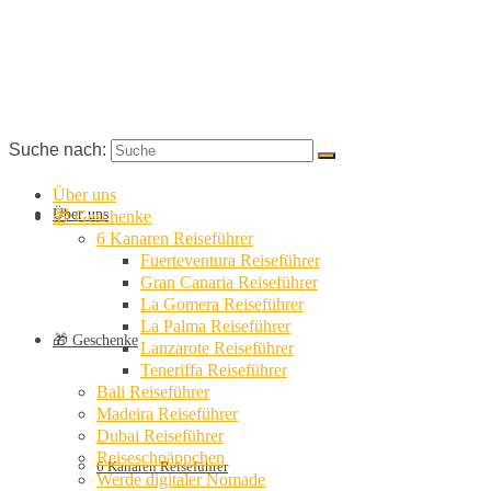
Suche nach:
Über uns
Über uns
🎁 Geschenke
6 Kanaren Reiseführer
Fuerteventura Reiseführer
Gran Canaria Reiseführer
La Gomera Reiseführer
La Palma Reiseführer
🎁 Geschenke
Lanzarote Reiseführer
Teneriffa Reiseführer
Bali Reiseführer
Madeira Reiseführer
Dubai Reiseführer
Reiseschnäppchen
6 Kanaren Reiseführer
Werde digitaler Nomade