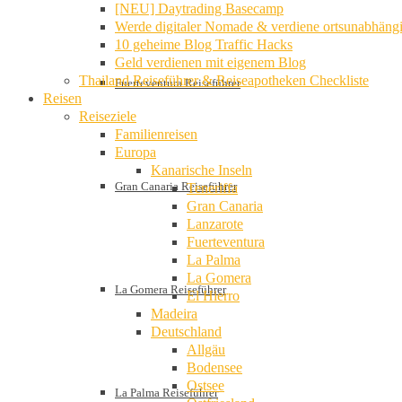
[NEU] Daytrading Basecamp
Werde digitaler Nomade & verdiene ortsunabhäng
10 geheime Blog Traffic Hacks
Geld verdienen mit eigenem Blog
Thailand Reiseführer & Reiseapotheken Checkliste
Fuerteventura Reiseführer
Reisen
Reiseziele
Familienreisen
Europa
Kanarische Inseln
Gran Canaria Reiseführer
Teneriffa
Gran Canaria
Lanzarote
Fuerteventura
La Palma
La Gomera
La Gomera Reiseführer
El Hierro
Madeira
Deutschland
Allgäu
Bodensee
Ostsee
La Palma Reiseführer