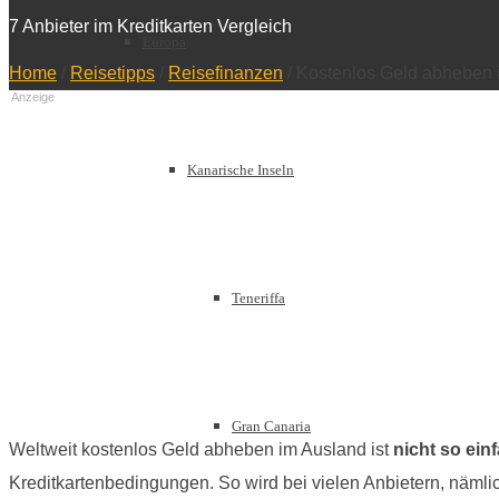
7 Anbieter im Kreditkarten Vergleich
Europa
Home
/
Reisetipps
/
Reisefinanzen
/
Kostenlos Geld abheben i
Anzeige
Kanarische Inseln
Teneriffa
Gran Canaria
Weltweit kostenlos Geld abheben im Ausland ist
nicht so ein
Kreditkartenbedingungen. So wird bei vielen Anbietern, nämlich 