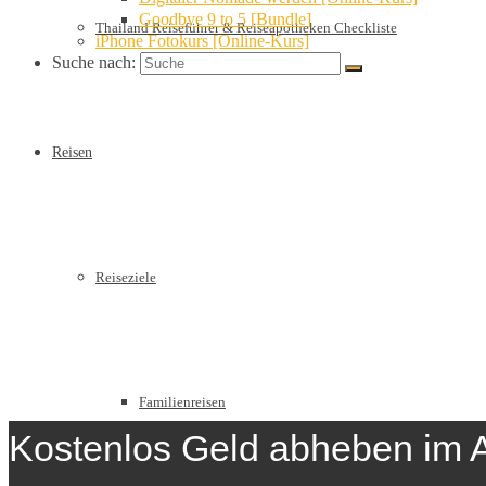
Goodbye 9 to 5 [Bundle]
Thailand Reiseführer & Reiseapotheken Checkliste
iPhone Fotokurs [Online-Kurs]
Suche nach:
Reisen
Reiseziele
Familienreisen
Kostenlos Geld abheben im 