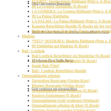
FUERTE: Fuerteventura Bildband (Print o. E-Boo
[NEU] Daytrading Basecamp
88 La Gomera Highlights [E-Book]
LA GOMERA: La Gomera Bildband (Print o. E-
99 La Palma Highlights
LA PALMA: La Palma Bildband (Print o. E-Book
Kanaren Reiseführer-Bundle [E-Books als Set verg
Bildband Kanaren Bundle [E-Books als Set vergün
Werde digitaler Nomade & verdiene ortsunabhängig Geld
Madeira
*NEU* MADEIRA: Madeira Bildband (Print o. 
99 Highlights auf Madeira (E-Book)
Bali / Lombok
Bali Lombok Reiseführer zur Rundreise [E-Book]
10 geheime Blog Traffic Hacks
222 Lombok & Bali Highlights [E-Book]
Inside Bali [Film]
Bali / Lombok Reiseführer-Bundle
Ortsunabhängig arbeiten
Daytrading Bootcamp [Online-Kurs]
Blogger Bootcamp [Online-Kurs]
Geld verdienen mit eigenem Blog
Ortsunabhängig Geld verdienen [E-Book]
Passives Einkommen [E-Book]
Ortsunabhängig Geld verdienen [Hörbuch]
Ortsunabhängig arbeiten & leben [E-Book]
Digitaler Nomade werden [Online-Kurs]