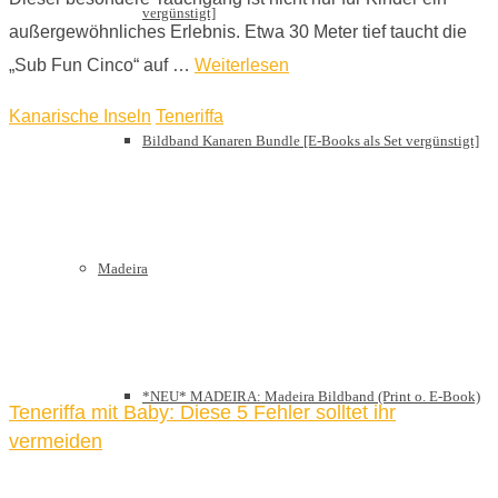
vergünstigt]
außergewöhnliches Erlebnis. Etwa 30 Meter tief taucht die
„Sub Fun Cinco“ auf …
Weiterlesen
Kanarische Inseln
Teneriffa
Bildband Kanaren Bundle [E-Books als Set vergünstigt]
Madeira
*NEU* MADEIRA: Madeira Bildband (Print o. E-Book)
Teneriffa mit Baby: Diese 5 Fehler solltet ihr
vermeiden