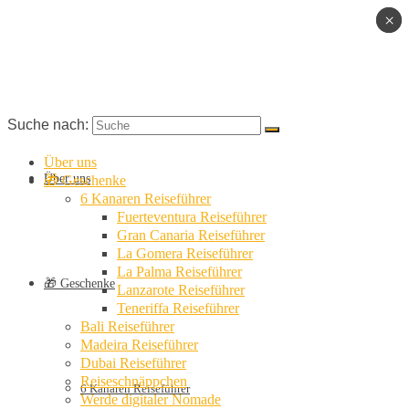
×
×
Suche nach:
Über uns
Über uns
🎁 Geschenke
6 Kanaren Reiseführer
Fuerteventura Reiseführer
Gran Canaria Reiseführer
La Gomera Reiseführer
La Palma Reiseführer
🎁 Geschenke
Lanzarote Reiseführer
Teneriffa Reiseführer
Bali Reiseführer
Madeira Reiseführer
Dubai Reiseführer
Reiseschnäppchen
6 Kanaren Reiseführer
Werde digitaler Nomade