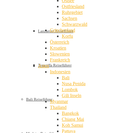
Ostsee
Ostfriesland
Ruhrgebiet
Sachsen
Schwarzwald
Griechenland
Lanzarote Reiseführer
Korfu
Österreich
Kroatien
Slowenien
Frankreich
Teneriffa Reiseführer
Asien
Indonesien
Bali
Nusa Penida
Lombok
Gili Inseln
Bali Reiseführer
Myanmar
Thailand
Bangkok
Chiang Mai
Koh Samui
Pattaya