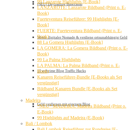
99 Lanzarote Highlights [E-Book]
[NEU] Daytrading Basecamp
LANZAROTE: Lanzarote Bildband (Print o. E-
Book)
Fuerteventura Reiseführer: 99 Highlights [E-
Book]
FUERTE: Fuerteventura Bildband (Print o. E-
Book)
Werde digitaler Nomade & verdiene ortsunabhängig Geld
88 La Gomera Highlights [E-Book]
LA GOMERA: La Gomera Bildband (Print o. E-
Book)
99 La Palma Highlights
LA PALMA: La Palma Bildband (Print o. E-
10 geheime Blog Traffic Hacks
Book)
Kanaren Reiseführer-Bundle [E-Books als Set
vergünstigt]
Bildband Kanaren Bundle [E-Books als Set
vergünstigt]
Madeira
Geld verdienen mit eigenem Blog
*NEU* MADEIRA: Madeira Bildband (Print o.
E-Book)
99 Highlights auf Madeira (E-Book)
Bali / Lombok
Bali Lombok Reiseführer zur Rundreise [E-