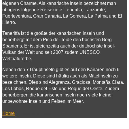
eigenen Charme. Als kanarische Inseln bezeichnet man
übrigens folgende Reiseziele: Teneriffa, Lanzarote,
Europa
Fuerteventura, Gran Canaria, La Gomera, La Palma und El
Hierro.
Teneriffa ist die größte der kanarischen Inseln und
beherbergt mit dem Pico del Teide den höchsten Berg
Kanarische Inseln
Spaniens. Er ist gleichzeitig auch der dritthöchste Insel-
Vulkan der Welt und seit 2007 zudem UNESCO
Weltnaturerbe.
Neben den 7 Hauptinseln gibt es auf den Kanaren noch 6
weitere Inseln. Diese sind häufig auch als Mittelinseln zu
Teneriffa
bezeichnen. Dies sind Alegranza, Graciosa, Montaña Clara,
Los Lobos, Roque del Este und Roque del Oeste. Zudem
beherbergen die kanarischen Inseln noch viele kleine,
unbewohnte Inseln und Felsen im Meer.
Gran Canaria
Home
/
Kanarische Inseln