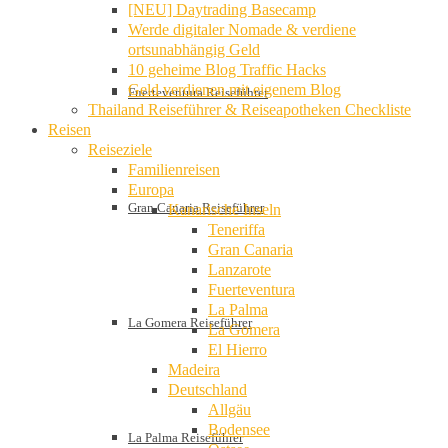
[NEU] Daytrading Basecamp
Werde digitaler Nomade & verdiene
ortsunabhängig Geld
10 geheime Blog Traffic Hacks
Geld verdienen mit eigenem Blog
Fuerteventura Reiseführer
Thailand Reiseführer & Reiseapotheken Checkliste
Reisen
Reiseziele
Familienreisen
Europa
Gran Canaria Reiseführer
Kanarische Inseln
Teneriffa
Gran Canaria
Lanzarote
Fuerteventura
La Palma
La Gomera Reiseführer
La Gomera
El Hierro
Madeira
Deutschland
Allgäu
Bodensee
La Palma Reiseführer