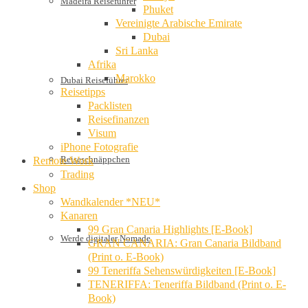
Madeira Reiseführer
Phuket
Vereinigte Arabische Emirate
Dubai
Sri Lanka
Afrika
Marokko
Dubai Reiseführer
Reisetipps
Packlisten
Reisefinanzen
Visum
iPhone Fotografie
Reiseschnäppchen
Remote Work
Trading
Shop
Wandkalender *NEU*
Kanaren
99 Gran Canaria Highlights [E-Book]
Werde digitaler Nomade
GRAN CANARIA: Gran Canaria Bildband
(Print o. E-Book)
99 Teneriffa Sehenswürdigkeiten [E-Book]
TENERIFFA: Teneriffa Bildband (Print o. E-
Book)