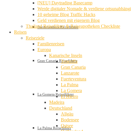
[NEU] Daytrading Basecamp
Werde digitaler Nomade & verdiene ortsunabhäng
10 geheime Blog Traffic Hacks
Geld verdienen mit eigenem Blog
Thailand Reiseführer & Reiseapotheken Checkliste
Fuerteventura Reiseführer
Reisen
Reiseziele
Familienreisen
Europa
Kanarische Inseln
Gran Canaria Reiseführer
Teneriffa
Gran Canaria
Lanzarote
Fuerteventura
La Palma
La Gomera
La Gomera Reiseführer
El Hierro
Madeira
Deutschland
Allgäu
Bodensee
Ostsee
La Palma Reiseführer