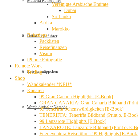
Madeira Reiseführer
Vereinigte Arabische Emirate
Dubai
Sri Lanka
Afrika
Marokko
Reisetipps
Dubai Reiseführer
Packlisten
Reisefinanzen
Visum
iPhone Fotografie
Remote Work
Reiseschnäppchen
Trading
Shop
Wandkalender *NEU*
Kanaren
99 Gran Canaria Highlights [E-Book]
GRAN CANARIA: Gran Canaria Bildband (Print
Werde digitaler Nomade
99 Teneriffa Sehenswürdigkeiten [E-Book]
TENERIFFA: Teneriffa Bildband (Print o. E-Boo
99 Lanzarote Highlights [E-Book]
LANZAROTE: Lanzarote Bildband (Print o. E-B
Fuerteventura Reiseführer: 99 Highlights [E-Book