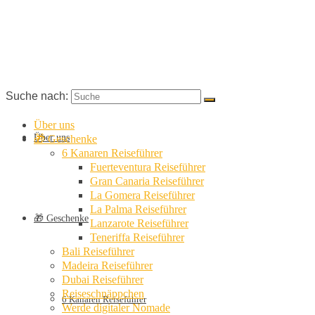
Suche nach:
Über uns
Über uns
🎁 Geschenke
6 Kanaren Reiseführer
Fuerteventura Reiseführer
Gran Canaria Reiseführer
La Gomera Reiseführer
La Palma Reiseführer
🎁 Geschenke
Lanzarote Reiseführer
Teneriffa Reiseführer
Bali Reiseführer
Madeira Reiseführer
Dubai Reiseführer
Reiseschnäppchen
6 Kanaren Reiseführer
Werde digitaler Nomade