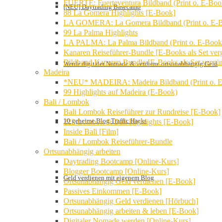
FUERTE: Fuerteventura Bildband (Print o. E-Boo
[NEU] Daytrading Basecamp
88 La Gomera Highlights [E-Book]
LA GOMERA: La Gomera Bildband (Print o. E-
99 La Palma Highlights
LA PALMA: La Palma Bildband (Print o. E-Book
Kanaren Reiseführer-Bundle [E-Books als Set verg
Bildband Kanaren Bundle [E-Books als Set vergün
Werde digitaler Nomade & verdiene ortsunabhängig Geld
Madeira
*NEU* MADEIRA: Madeira Bildband (Print o. 
99 Highlights auf Madeira (E-Book)
Bali / Lombok
Bali Lombok Reiseführer zur Rundreise [E-Book]
10 geheime Blog Traffic Hacks
222 Lombok & Bali Highlights [E-Book]
Inside Bali [Film]
Bali / Lombok Reiseführer-Bundle
Ortsunabhängig arbeiten
Daytrading Bootcamp [Online-Kurs]
Blogger Bootcamp [Online-Kurs]
Geld verdienen mit eigenem Blog
Ortsunabhängig Geld verdienen [E-Book]
Passives Einkommen [E-Book]
Ortsunabhängig Geld verdienen [Hörbuch]
Ortsunabhängig arbeiten & leben [E-Book]
Digitaler Nomade werden [Online-Kurs]