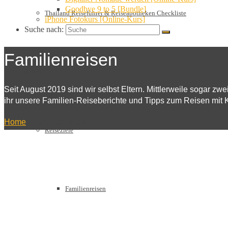
Goodbye 9 to 5 [Bundle]
Thailand Reiseführer & Reiseapotheken Checkliste
iPhone Fotokurs [Online-Kurs]
Suche nach:
Familienreisen
Reisen
Seit August 2019 sind wir selbst Eltern. Mittlerweile sogar zw
ihr unsere Familien-Reiseberichte und Tipps zum Reisen mit 
Home
/
Familienreisen
Reiseziele
Familienreisen