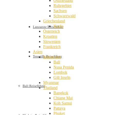
Ostfriesland
Ruhrgebiet
Sachsen
Schwarzwald
Griechenland
Korfu
Lanzarote Reiseführer
Österreich
Kroatien
Slowenien
Frankreich
Asien
Teneriffa Reiseführer
Indonesien
Bali
Nusa Penida
Lombok
Gili Inseln
Myanmar
Bali Reiseführer
Thailand
Bangkok
Chiang Mai
Koh Samui
Pattaya
Phuket