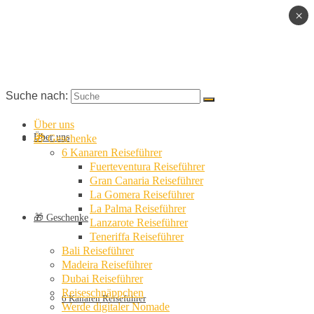
×
Suche nach:
Über uns
Über uns
🎁 Geschenke
6 Kanaren Reiseführer
Fuerteventura Reiseführer
Gran Canaria Reiseführer
La Gomera Reiseführer
La Palma Reiseführer
🎁 Geschenke
Lanzarote Reiseführer
Teneriffa Reiseführer
Bali Reiseführer
Madeira Reiseführer
Dubai Reiseführer
Reiseschnäppchen
6 Kanaren Reiseführer
Werde digitaler Nomade