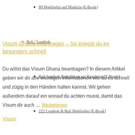
99 Highlights auf Madeira (E-Book)
Bali / Lombok
Visum Ghana beantragen – So kriegst du es
besonders schnell
Du willst das Visum Ghana beantragen? In diesem Artikel
Bali Lombok Reiseführer zur Rundreise [E-Book]
geben wir dir alle wichtigen Informationen wie du es schnell
und zügig in den Händen halten kannst. Wir gehen
außerdem darauf ein worauf du achten musst, damit das
Visum dir auch …
Weiterlesen
222 Lombok & Bali Highlights [E-Book]
Visum