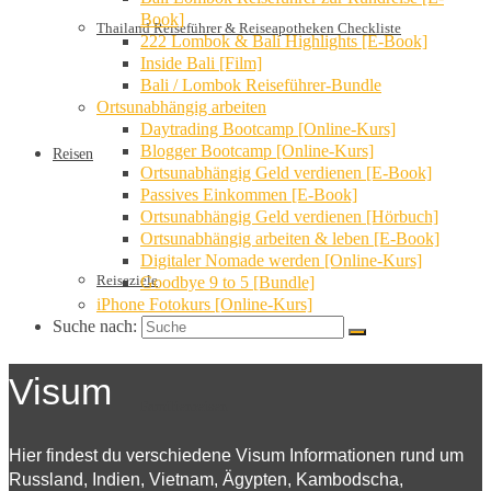
Book]
Thailand Reiseführer & Reiseapotheken Checkliste
222 Lombok & Bali Highlights [E-Book]
Inside Bali [Film]
Bali / Lombok Reiseführer-Bundle
Ortsunabhängig arbeiten
Daytrading Bootcamp [Online-Kurs]
Blogger Bootcamp [Online-Kurs]
Reisen
Ortsunabhängig Geld verdienen [E-Book]
Passives Einkommen [E-Book]
Ortsunabhängig Geld verdienen [Hörbuch]
Ortsunabhängig arbeiten & leben [E-Book]
Digitaler Nomade werden [Online-Kurs]
Reiseziele
Goodbye 9 to 5 [Bundle]
iPhone Fotokurs [Online-Kurs]
Suche nach:
Visum
Familienreisen
Hier findest du verschiedene Visum Informationen rund um
Russland, Indien, Vietnam, Ägypten, Kambodscha,