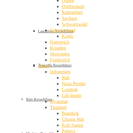
Ostsee
Ostfriesland
Ruhrgebiet
Sachsen
Schwarzwald
Griechenland
Lanzarote Reiseführer
Korfu
Österreich
Kroatien
Slowenien
Frankreich
Teneriffa Reiseführer
Asien
Indonesien
Bali
Nusa Penida
Lombok
Gili Inseln
Bali Reiseführer
Myanmar
Thailand
Bangkok
Chiang Mai
Koh Samui
Pattaya