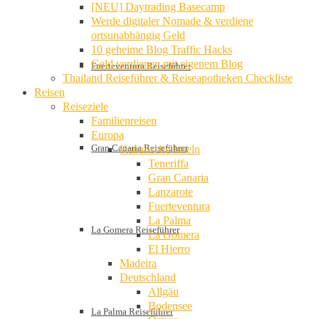
[NEU] Daytrading Basecamp
Werde digitaler Nomade & verdiene
ortsunabhängig Geld
10 geheime Blog Traffic Hacks
Geld verdienen mit eigenem Blog
Fuerteventura Reiseführer
Thailand Reiseführer & Reiseapotheken Checkliste
Reisen
Reiseziele
Familienreisen
Europa
Gran Canaria Reiseführer
Kanarische Inseln
Teneriffa
Gran Canaria
Lanzarote
Fuerteventura
La Palma
La Gomera Reiseführer
La Gomera
El Hierro
Madeira
Deutschland
Allgäu
Bodensee
La Palma Reiseführer