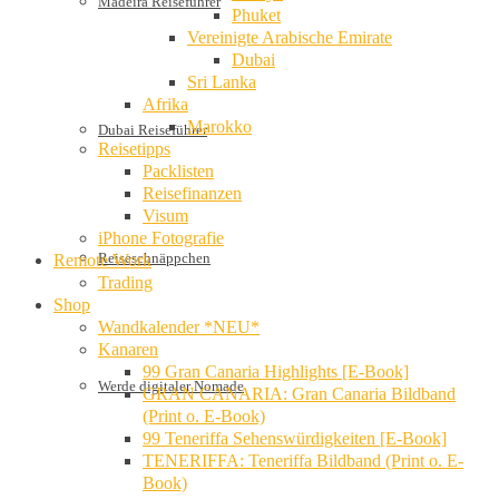
Madeira Reiseführer
Phuket
Vereinigte Arabische Emirate
Dubai
Sri Lanka
Afrika
Marokko
Dubai Reiseführer
Reisetipps
Packlisten
Reisefinanzen
Visum
iPhone Fotografie
Reiseschnäppchen
Remote Work
Trading
Shop
Wandkalender *NEU*
Kanaren
99 Gran Canaria Highlights [E-Book]
Werde digitaler Nomade
GRAN CANARIA: Gran Canaria Bildband
(Print o. E-Book)
99 Teneriffa Sehenswürdigkeiten [E-Book]
TENERIFFA: Teneriffa Bildband (Print o. E-
Book)