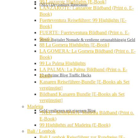
99 Lanzarote Highlights [E-Book]
[NEU] Daytrading Basecamp
LANZAROTE: Lanzarote Bildband (Print o. E-
Book)
Fuerteventura Reiseführer: 99 Highlights [E-
Book]
FUERTE: Fuerteventura Bildband (Print o. E-
Book)
Werde digitaler Nomade & verdiene ortsunabhängig Geld
88 La Gomera Highlights [E-Book]
LA GOMERA: La Gomera Bildband (Print o. E-
Book)
99 La Palma Highlights
LA PALMA: La Palma Bildband (Print o. E-
10 geheime Blog Traffic Hacks
Book)
Kanaren Reiseführer-Bundle [E-Books als Set
vergünstigt]
Bildband Kanaren Bundle [E-Books als Set
vergünstigt]
Madeira
Geld verdienen mit eigenem Blog
*NEU* MADEIRA: Madeira Bildband (Print o.
E-Book)
99 Highlights auf Madeira (E-Book)
Bali / Lombok
Bali Lombok Reiseführer zur Rundreise [E-