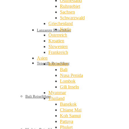
Ostfriesland
Ruhrgebiet
Sachsen
Schwarzwald
Griechenland
Korfu
Lanzarote Reiseführer
Österreich
Kroatien
Slowenien
Frankreich
Asien
Teneriffa Reiseführer
Indonesien
Bali
Nusa Penida
Lombok
Gili Inseln
Myanmar
Bali Reiseführer
Thailand
Bangkok
Chiang Mai
Koh Samui
Pattaya
Phuket