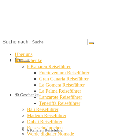
Suche nach:
Über uns
Über uns
🎁 Geschenke
6 Kanaren Reiseführer
Fuerteventura Reiseführer
Gran Canaria Reiseführer
La Gomera Reiseführer
La Palma Reiseführer
🎁 Geschenke
Lanzarote Reiseführer
Teneriffa Reiseführer
Bali Reiseführer
Madeira Reiseführer
Dubai Reiseführer
Reiseschnäppchen
6 Kanaren Reiseführer
Werde digitaler Nomade