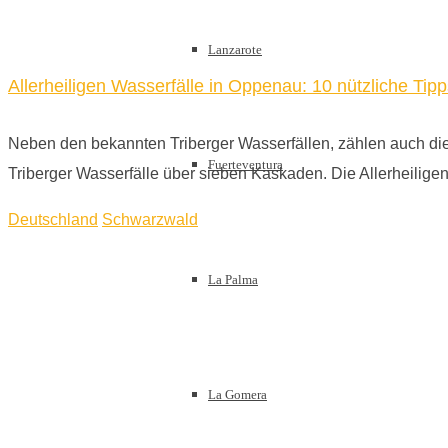
Lanzarote
Allerheiligen Wasserfälle in Oppenau: 10 nützliche Tipp
Neben den bekannten Triberger Wasserfällen, zählen auch di
Fuerteventura
Triberger Wasserfälle über sieben Kaskaden. Die Allerheil
Deutschland
Schwarzwald
La Palma
La Gomera