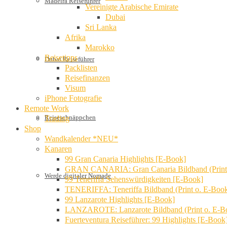
Madeira Reiseführer
Vereinigte Arabische Emirate
Dubai
Sri Lanka
Afrika
Marokko
Reisetipps
Dubai Reiseführer
Packlisten
Reisefinanzen
Visum
iPhone Fotografie
Remote Work
Reiseschnäppchen
Trading
Shop
Wandkalender *NEU*
Kanaren
99 Gran Canaria Highlights [E-Book]
GRAN CANARIA: Gran Canaria Bildband (Print
Werde digitaler Nomade
99 Teneriffa Sehenswürdigkeiten [E-Book]
TENERIFFA: Teneriffa Bildband (Print o. E-Boo
99 Lanzarote Highlights [E-Book]
LANZAROTE: Lanzarote Bildband (Print o. E-B
Fuerteventura Reiseführer: 99 Highlights [E-Book