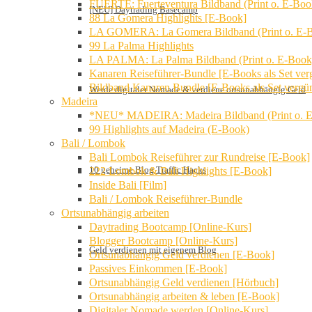
FUERTE: Fuerteventura Bildband (Print o. E-Boo
[NEU] Daytrading Basecamp
88 La Gomera Highlights [E-Book]
LA GOMERA: La Gomera Bildband (Print o. E-
99 La Palma Highlights
LA PALMA: La Palma Bildband (Print o. E-Book
Kanaren Reiseführer-Bundle [E-Books als Set verg
Bildband Kanaren Bundle [E-Books als Set vergün
Werde digitaler Nomade & verdiene ortsunabhängig Geld
Madeira
*NEU* MADEIRA: Madeira Bildband (Print o. 
99 Highlights auf Madeira (E-Book)
Bali / Lombok
Bali Lombok Reiseführer zur Rundreise [E-Book]
10 geheime Blog Traffic Hacks
222 Lombok & Bali Highlights [E-Book]
Inside Bali [Film]
Bali / Lombok Reiseführer-Bundle
Ortsunabhängig arbeiten
Daytrading Bootcamp [Online-Kurs]
Blogger Bootcamp [Online-Kurs]
Geld verdienen mit eigenem Blog
Ortsunabhängig Geld verdienen [E-Book]
Passives Einkommen [E-Book]
Ortsunabhängig Geld verdienen [Hörbuch]
Ortsunabhängig arbeiten & leben [E-Book]
Digitaler Nomade werden [Online-Kurs]