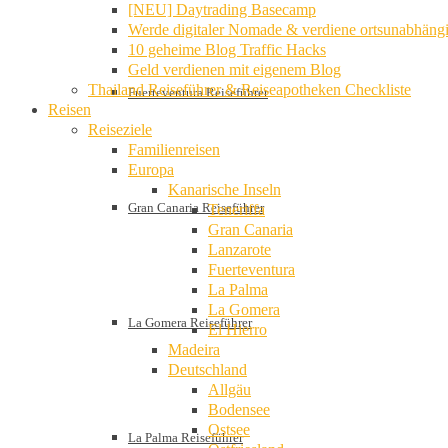
[NEU] Daytrading Basecamp
Werde digitaler Nomade & verdiene ortsunabhäng
10 geheime Blog Traffic Hacks
Geld verdienen mit eigenem Blog
Thailand Reiseführer & Reiseapotheken Checkliste
Fuerteventura Reiseführer
Reisen
Reiseziele
Familienreisen
Europa
Kanarische Inseln
Gran Canaria Reiseführer
Teneriffa
Gran Canaria
Lanzarote
Fuerteventura
La Palma
La Gomera
La Gomera Reiseführer
El Hierro
Madeira
Deutschland
Allgäu
Bodensee
Ostsee
La Palma Reiseführer