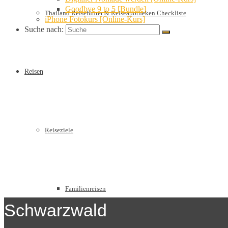
Goodbye 9 to 5 [Bundle]
Thailand Reiseführer & Reiseapotheken Checkliste
iPhone Fotokurs [Online-Kurs]
Suche nach:
Reisen
Reiseziele
Familienreisen
Schwarzwald