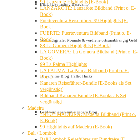
99 Lanzarote Highlights [E-Book]
[NEU] Daytrading Basecamp
LANZAROTE: Lanzarote Bildband (Print o. E-
Book)
Fuerteventura Reiseführer: 99 Highlights [E-
Book]
FUERTE: Fuerteventura Bildband (Print o. E-
Book)
Werde digitaler Nomade & verdiene ortsunabhängig Geld
88 La Gomera Highlights [E-Book]
LA GOMERA: La Gomera Bildband (Print o. E-
Book)
99 La Palma Highlights
LA PALMA: La Palma Bildband (Print o. E-
10 geheime Blog Traffic Hacks
Book)
Kanaren Reiseführer-Bundle [E-Books als Set
vergünstigt]
Bildband Kanaren Bundle [E-Books als Set
vergünstigt]
Madeira
Geld verdienen mit eigenem Blog
*NEU* MADEIRA: Madeira Bildband (Print o.
E-Book)
99 Highlights auf Madeira (E-Book)
Bali / Lombok
Bali Lombok Reiseführer zur Rundreise [E-