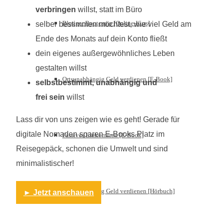
verbringen
willst, statt im Büro
Blogger Bootcamp [Online-Kurs]
selber bestimmen möchtest, wie viel Geld am
Ende des Monats auf dein Konto fließt
dein eigenes außergewöhnliches Leben
gestalten willst
Ortsunabhängig Geld verdienen [E-Book]
selbstbestimmt, unabhängig und
frei sein
willst
Lass dir von uns zeigen wie es geht! Gerade für
digitale Nomaden sparen E-Books Platz im
Passives Einkommen [E-Book]
Reisegepäck, schonen die Umwelt und sind
minimalistischer!
Ortsunabhängig Geld verdienen [Hörbuch]
► Jetzt anschauen