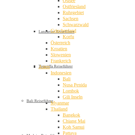
Ostsee
Ostfriesland
Ruhrgebiet
Sachsen
Schwarzwald
Griechenland
Lanzarote Reiseführer
Korfu
Österreich
Kroatien
Slowenien
Frankreich
Teneriffa Reiseführer
Asien
Indonesien
Bali
Nusa Penida
Lombok
Gili Inseln
Bali Reiseführer
Myanmar
Thailand
Bangkok
Chiang Mai
Koh Samui
Pattaya