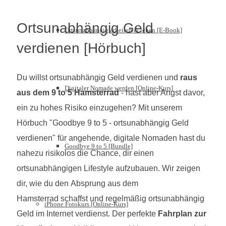
Ortsunabhängig Geld
Ortsunabhängig arbeiten & leben [E-Book]
verdienen [Hörbuch]
Du willst ortsunabhängig Geld verdienen und
raus
Digitaler Nomade werden [Online-Kurs]
aus dem 9 to 5 Hamsterrad
- hast aber Angst davor,
ein zu hohes Risiko einzugehen? Mit unserem
Hörbuch "Goodbye 9 to 5 - ortsunabhängig Geld
verdienen" für angehende, digitale Nomaden hast du
Goodbye 9 to 5 [Bundle]
nahezu risikolos die Chance, dir einen
ortsunabhängigen Lifestyle aufzubauen. Wir zeigen
dir, wie du den Absprung aus dem
Hamsterrad schaffst und regelmäßig ortsunabhängig
iPhone Fotokurs [Online-Kurs]
Geld im Internet verdienst. Der perfekte
Fahrplan zur