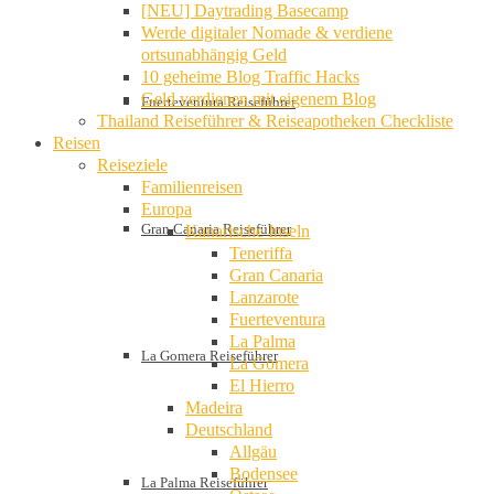
[NEU] Daytrading Basecamp
Werde digitaler Nomade & verdiene
ortsunabhängig Geld
10 geheime Blog Traffic Hacks
Geld verdienen mit eigenem Blog
Fuerteventura Reiseführer
Thailand Reiseführer & Reiseapotheken Checkliste
Reisen
Reiseziele
Familienreisen
Europa
Gran Canaria Reiseführer
Kanarische Inseln
Teneriffa
Gran Canaria
Lanzarote
Fuerteventura
La Palma
La Gomera Reiseführer
La Gomera
El Hierro
Madeira
Deutschland
Allgäu
Bodensee
La Palma Reiseführer