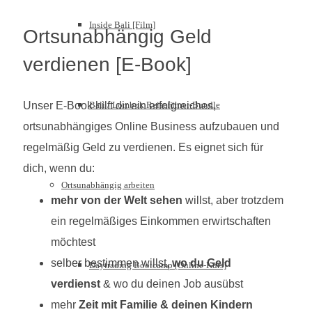
Inside Bali [Film]
Ortsunabhängig Geld
verdienen [E-Book]
Unser E-Book hilft dir ein erfolgreiches,
Bali / Lombok Reiseführer-Bundle
ortsunabhängiges Online Business aufzubauen und
regelmäßig Geld zu verdienen. Es eignet sich für
dich, wenn du:
Ortsunabhängig arbeiten
mehr von der Welt sehen
willst, aber trotzdem
ein regelmäßiges Einkommen erwirtschaften
möchtest
selber bestimmen willst,
wo du Geld
Daytrading Bootcamp [Online-Kurs]
verdienst
& wo du deinen Job ausübst
mehr
Zeit mit Familie & deinen Kindern