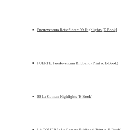
Fuerteventura Reiseführer: 99 Highlights [E-Book]
FUERTE: Fuerteventura Bildband (Print o. E-Book)
88 La Gomera Highlights [E-Book]
LA GOMERA: La Gomera Bildband (Print o. E-Book)