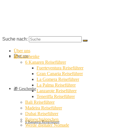
Suche nach:
Über uns
Über uns
🎁 Geschenke
6 Kanaren Reiseführer
Fuerteventura Reiseführer
Gran Canaria Reiseführer
La Gomera Reiseführer
La Palma Reiseführer
🎁 Geschenke
Lanzarote Reiseführer
Teneriffa Reiseführer
Bali Reiseführer
Madeira Reiseführer
Dubai Reiseführer
Reiseschnäppchen
6 Kanaren Reiseführer
Werde digitaler Nomade