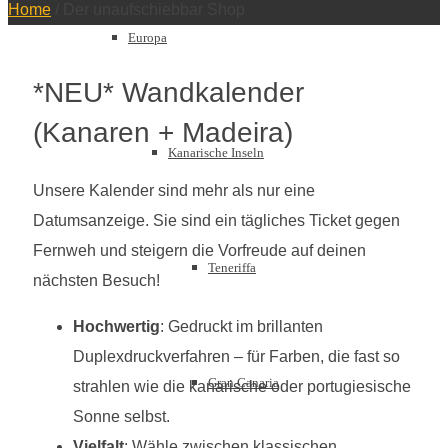
Home
/
Der unaufschiebbar Shop
Europa
*NEU* Wandkalender
(Kanaren + Madeira)
Kanarische Inseln
Unsere Kalender sind mehr als nur eine
Datumsanzeige. Sie sind ein tägliches Ticket gegen
Fernweh und steigern die Vorfreude auf deinen
Teneriffa
nächsten Besuch!
Hochwertig
: Gedruckt im brillanten
Duplexdruckverfahren – für Farben, die fast so
Gran Canaria
strahlen wie die kanarische oder portugiesische
Sonne selbst.
Vielfalt
: Wähle zwischen klassischen