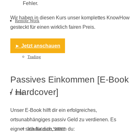
Fehler.
Wir haben in diesen Kurs unser komplettes KnowHow
Remote Work
gesteckt für einen wirklich fairen Preis.
► Jetzt anschauen
Trading
Passives Einkommen [E-Book
/ Hardcover]
Shop
Unser E-Book hilft dir ein erfolgreiches,
ortsunabhängiges passiv Geld zu verdienen. Es
Wandkalender *NEU*
eignet sich für dich, wenn du: