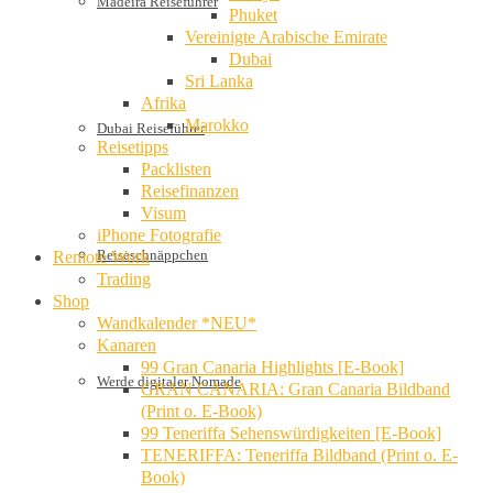
Madeira Reiseführer
Phuket
Vereinigte Arabische Emirate
Dubai
Sri Lanka
Afrika
Marokko
Dubai Reiseführer
Reisetipps
Packlisten
Reisefinanzen
Visum
iPhone Fotografie
Reiseschnäppchen
Remote Work
Trading
Shop
Wandkalender *NEU*
Kanaren
99 Gran Canaria Highlights [E-Book]
Werde digitaler Nomade
GRAN CANARIA: Gran Canaria Bildband
(Print o. E-Book)
99 Teneriffa Sehenswürdigkeiten [E-Book]
TENERIFFA: Teneriffa Bildband (Print o. E-
Book)