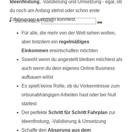
Ideenfindung
, -Validierung und Umsetzung - egal, ob
du noch am Anfang stehst oder schon erste
Erfahrungen sammeln konntest.
Suche nach:
Für alle, die mehr von der Welt sehen wollen,
aber trotzdem ein
regelmäßiges
Einkommen
erwirtschaften möchten
Sowohl wenn du angestellt bleiben möchtest als
auch wenn du dein eigenes Online Business
aufbauen willst
Es spielt keine Rolle, ob du Vorkenntnisse zum
ortsunabhängigen Arbeiten hast oder bei Null
startest
Der perfekte
Schritt für Schritt Fahrplan
zur
Ideenfindung, -Validierung & Umsetzung
Schaffe den
Absprung aus dem