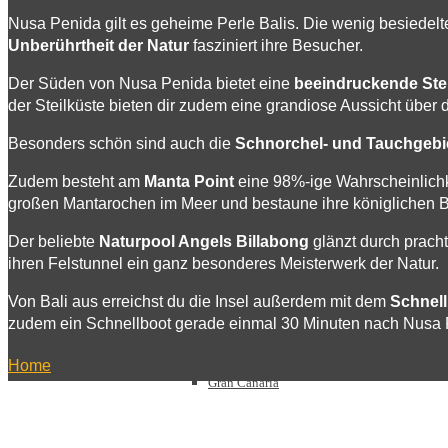
Nusa Penida gilt es geheime Perle Balis. Die wenig besiedelt
Europa
Unberührtheit der Natur
fasziniert ihre Besucher.
Der Süden von Nusa Penida bietet eine
beeindruckende Ste
der Steilküste bieten dir zudem eine grandiose Aussicht über 
Besonders schön sind auch die
Schnorchel- und Tauchgebi
Kanarische Inseln
Zudem besteht am
Manta Point
eine 98%-ige Wahrscheinlich
großen Mantarochen im Meer und bestaune ihre königlichen
Der beliebte
Naturpool Angels Billabong
glänzt durch prach
ihren Felstunnel ein ganz besonderes Meisterwerk der Natur.
Teneriffa
Von Bali aus erreichst du die Insel außerdem mit dem
Schnell
zudem ein Schnellboot gerade einmal 30 Minuten nach Nusa Pe
Home
/
Nusa Penida
Gran Canaria