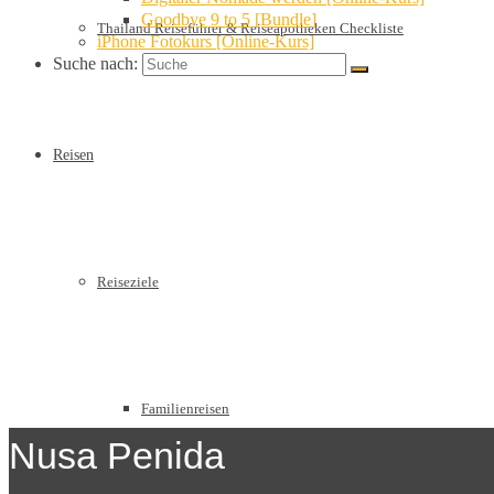
Goodbye 9 to 5 [Bundle]
Thailand Reiseführer & Reiseapotheken Checkliste
iPhone Fotokurs [Online-Kurs]
Suche nach:
Reisen
Reiseziele
Familienreisen
Nusa Penida