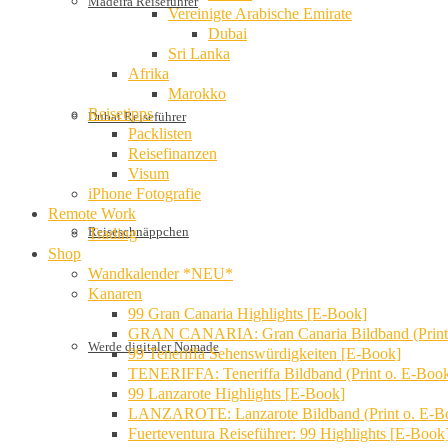
Madeira Reiseführer
Vereinigte Arabische Emirate
Dubai
Sri Lanka
Afrika
Marokko
Reisetipps
Dubai Reiseführer
Packlisten
Reisefinanzen
Visum
iPhone Fotografie
Remote Work
Reiseschnäppchen
Trading
Shop
Wandkalender *NEU*
Kanaren
99 Gran Canaria Highlights [E-Book]
GRAN CANARIA: Gran Canaria Bildband (Print
Werde digitaler Nomade
99 Teneriffa Sehenswürdigkeiten [E-Book]
TENERIFFA: Teneriffa Bildband (Print o. E-Boo
99 Lanzarote Highlights [E-Book]
LANZAROTE: Lanzarote Bildband (Print o. E-B
Fuerteventura Reiseführer: 99 Highlights [E-Book