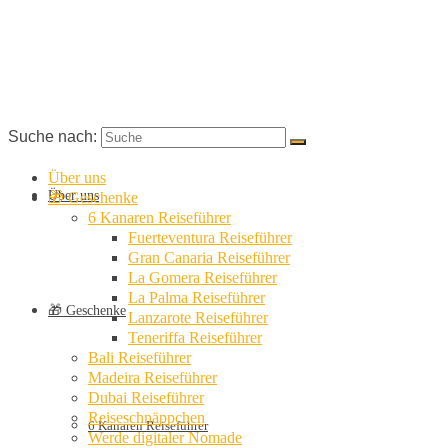
Suche nach:
Über uns
Über uns
🎁 Geschenke
6 Kanaren Reiseführer
Fuerteventura Reiseführer
Gran Canaria Reiseführer
La Gomera Reiseführer
La Palma Reiseführer
🎁 Geschenke
Lanzarote Reiseführer
Teneriffa Reiseführer
Bali Reiseführer
Madeira Reiseführer
Dubai Reiseführer
Reiseschnäppchen
6 Kanaren Reiseführer
Werde digitaler Nomade