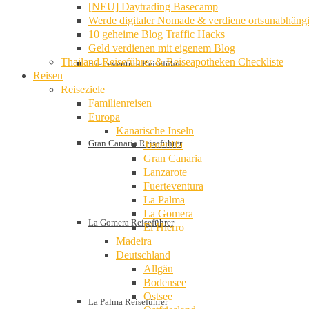
[NEU] Daytrading Basecamp
Werde digitaler Nomade & verdiene ortsunabhäng
10 geheime Blog Traffic Hacks
Geld verdienen mit eigenem Blog
Thailand Reiseführer & Reiseapotheken Checkliste
Fuerteventura Reiseführer
Reisen
Reiseziele
Familienreisen
Europa
Kanarische Inseln
Gran Canaria Reiseführer
Teneriffa
Gran Canaria
Lanzarote
Fuerteventura
La Palma
La Gomera
La Gomera Reiseführer
El Hierro
Madeira
Deutschland
Allgäu
Bodensee
Ostsee
La Palma Reiseführer