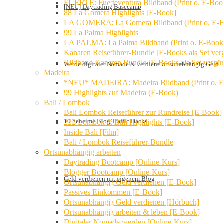
FUERTE: Fuerteventura Bildband (Print o. E-Boo
[NEU] Daytrading Basecamp
88 La Gomera Highlights [E-Book]
LA GOMERA: La Gomera Bildband (Print o. E-
99 La Palma Highlights
LA PALMA: La Palma Bildband (Print o. E-Book
Kanaren Reiseführer-Bundle [E-Books als Set verg
Bildband Kanaren Bundle [E-Books als Set vergün
Werde digitaler Nomade & verdiene ortsunabhängig Geld
Madeira
*NEU* MADEIRA: Madeira Bildband (Print o. 
99 Highlights auf Madeira (E-Book)
Bali / Lombok
Bali Lombok Reiseführer zur Rundreise [E-Book]
10 geheime Blog Traffic Hacks
222 Lombok & Bali Highlights [E-Book]
Inside Bali [Film]
Bali / Lombok Reiseführer-Bundle
Ortsunabhängig arbeiten
Daytrading Bootcamp [Online-Kurs]
Blogger Bootcamp [Online-Kurs]
Geld verdienen mit eigenem Blog
Ortsunabhängig Geld verdienen [E-Book]
Passives Einkommen [E-Book]
Ortsunabhängig Geld verdienen [Hörbuch]
Ortsunabhängig arbeiten & leben [E-Book]
Digitaler Nomade werden [Online-Kurs]