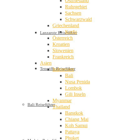
Ostfriesland
Ruhrgebiet
Sachsen
Schwarzwald
Griechenland
Korfu
Lanzarote Reiseführer
Österreich
Kroatien
Slowenien
Frankreich
Asien
Teneriffa Reiseführer
Indonesien
Bali
Nusa Penida
Lombok
Gili Inseln
Myanmar
Bali Reiseführer
Thailand
Bangkok
Chiang Mai
Koh Samui
Pattaya
Phuket