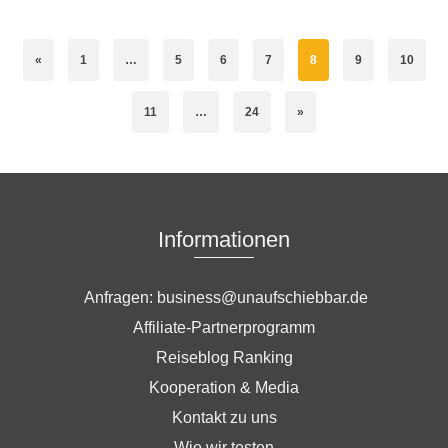
«
1
…
5
6
7
8
9
10
11
…
24
»
Informationen
Anfragen: business@unaufschiebbar.de
Affiliate-Partnerprogramm
Reiseblog Ranking
Kooperation & Media
Kontakt zu uns
Wie wir testen