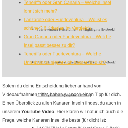
Teneriffa oder Gran Canaria – Welche Insel
lohnt sich mehr?
Lanzarote oder Fuerteventura – Wo ist es
schöner? 6 Kriterien im Vergleich
Fuerteventura Reiseführer: 99 Highlights [E-Book]
Gran Canaria oder Fuerteventura – Welche
Insel passt besser zu dir?
Teneriffa oder Fuerteventura – Welche
FUERTE: Fuerteventura Bildband (Print o. E-Book)
Urlaubsinsel eignet sich besser für dich?
Sofern du deine Entscheidung lieber anhand von
Videoaufnahmen triffst, haben wir noch einen Tipp für dich.
88 La Gomera Highlights [E-Book]
Einen Überblick zu allen Kanaren Inseln findest du auch in
unserem
YouTube Video
. Hier klären wir natürlich auch die
Frage, welche Kanaren Insel die beste (für dich) ist:
LA GOMERA: La Gomera Bildband (Print o. E-Book)