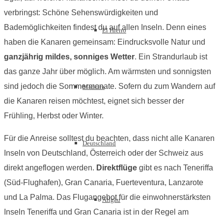
verbringst: Schöne Sehenswürdigkeiten und
Bademöglichkeiten findest du auf allen Inseln. Denn eines
El Hierro
haben die Kanaren gemeinsam: Eindrucksvolle Natur und
ganzjährig mildes, sonniges Wetter
. Ein Strandurlaub ist
das ganze Jahr über möglich. Am wärmsten und sonnigsten
sind jedoch die Sommermonate. Sofern du zum Wandern auf
Madeira
die Kanaren reisen möchtest, eignet sich besser der
Frühling, Herbst oder Winter.
Für die Anreise solltest du beachten, dass nicht alle Kanaren
Deutschland
Inseln von Deutschland, Österreich oder der Schweiz aus
direkt angeflogen werden.
Direktflüge
gibt es nach Teneriffa
(Süd-Flughafen), Gran Canaria, Fuerteventura, Lanzarote
und La Palma. Das Flugangebot für die einwohnerstärksten
Allgäu
Inseln Teneriffa und Gran Canaria ist in der Regel am