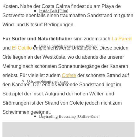
Kosten. Nahe der Costa Calma findest du am Playa de
Inside Bali [Film]
Sotavento ebenfalls einen traumhaften Sandstrand mit guten
Wind- und Kitesurf-Bedingungen.
Für Surfer und Naturliebhaber
sind zudem auch
La Pared
Bali / Lombok Reiseführer-Bundle
und
El Cotillo
empfehlenswerte Urlaubsorte. Diese beiden
Orte liegen an der Westküste, wo du abends die unserer
Meinung nach schönsten Sonnenuntergänge der Kanaren
erlebst. Für viele ist zudem
Cofete
der schönste Strand auf
Ortsunabhängig arbeiten
den Kanaren. Der endlos wirkende Sandstrand liegt im
Südzipfel der Insel. Aufgrund der hohen Wellen und
Strömungen ist der Strand von Cofete jedoch nicht zum
Schwimmen geeignet.
Daytrading Bootcamp [Online-Kurs]