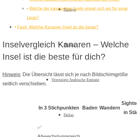
Welche der kanarischen Inseln eignet sich gut für junge
Pattaya
Leute?
Fazit: Welche Kanaren Insel ist die beste?
Inselvergleich Kanaren – Welche
Phuket
Insel ist die beste für dich?
Hinweis
: Die Übersicht lässt sich je nach Bildschirmgröße
Vereinigte Arabische Emirate
seitlich verschieben.
Sights
In 3 Stichpunkten
Baden
Wandern
in St
Dubai
✅
Abwechslungsreich