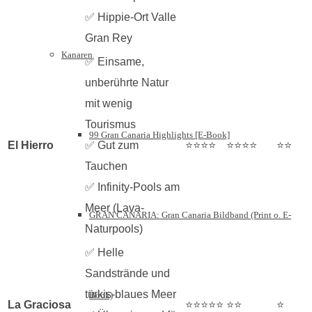
✅ Hippie-Ort Valle
Gran Rey
Kanaren
✅ Einsame,
unberührte Natur
mit wenig
Tourismus
99 Gran Canaria Highlights [E-Book]
El Hierro
✅ Gut zum
⭐⭐⭐⭐
⭐⭐⭐⭐
⭐⭐
Tauchen
✅ Infinity-Pools am
Meer (Lava-
GRAN CANARIA: Gran Canaria Bildband (Print o. E-
Naturpools)
✅ Helle
Sandstrände und
türkis-blaues Meer
Book)
La Graciosa
⭐⭐⭐⭐⭐
⭐⭐
⭐