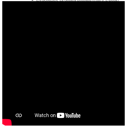
99 La Palma Highlights
LA PALMA: La Palma Bildband (Print o. E-Book)
Kanaren Reiseführer-Bundle [E-Books als Set