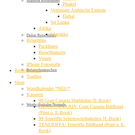
Madeira Reiseführer
Phuket
Vereinigte Arabische Emirate
Dubai
Sri Lanka
Afrika
Marokko
Dubai Reiseführer
Reisetipps
Packlisten
Reisefinanzen
Visum
iPhone Fotografie
Reiseschnäppchen
Remote Work
Trading
Shop
Wandkalender *NEU*
Kanaren
99 Gran Canaria Highlights [E-Book]
Werde digitaler Nomade
GRAN CANARIA: Gran Canaria Bildband
(Print o. E-Book)
99 Teneriffa Sehenswürdigkeiten [E-Book]
TENERIFFA: Teneriffa Bildband (Print o. E-
Book)