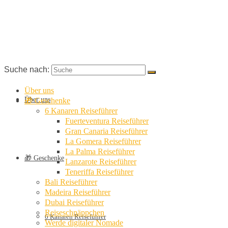
Suche nach:
Über uns
Über uns
🎁 Geschenke
6 Kanaren Reiseführer
Fuerteventura Reiseführer
Gran Canaria Reiseführer
La Gomera Reiseführer
La Palma Reiseführer
🎁 Geschenke
Lanzarote Reiseführer
Teneriffa Reiseführer
Bali Reiseführer
Madeira Reiseführer
Dubai Reiseführer
Reiseschnäppchen
6 Kanaren Reiseführer
Werde digitaler Nomade