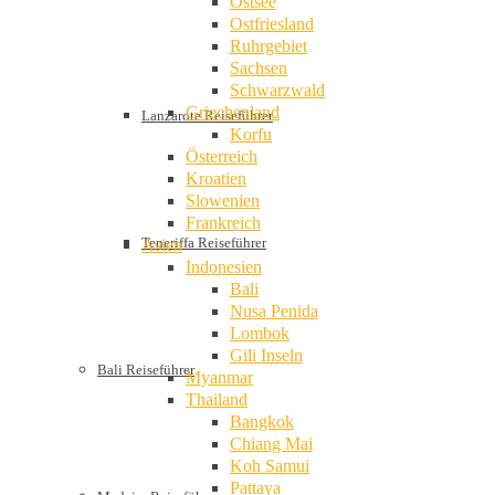
Ostsee
Ostfriesland
Ruhrgebiet
Sachsen
Schwarzwald
Griechenland
Lanzarote Reiseführer
Korfu
Österreich
Kroatien
Slowenien
Frankreich
Teneriffa Reiseführer
Asien
Indonesien
Bali
Nusa Penida
Lombok
Gili Inseln
Bali Reiseführer
Myanmar
Thailand
Bangkok
Chiang Mai
Koh Samui
Pattaya