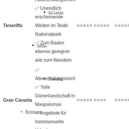
✅ Unendlich
Sri Lanka
erscheinende
Teneriffa
Weiten im Teide
⭐⭐⭐⭐⭐
⭐⭐⭐⭐⭐
⭐⭐⭐⭐
Nationalpark
✅ Zum Baden
Afrika
ebenso geeignet
wie zum Wandern
✅
Abwechslungsreich
Marokko
✅ Tolle
Dünenlandschaft in
Gran Canaria
⭐⭐⭐⭐⭐
⭐⭐⭐⭐
⭐⭐⭐⭐
Maspalomas
Reisetipps
✅ Angebote für
homosexuelle