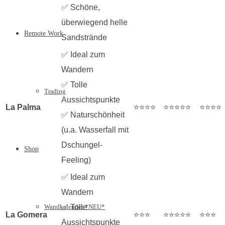
✅ Schöne,
überwiegend helle
Remote Work
Sandstrände
✅ Ideal zum
Wandern
✅ Tolle
Trading
Aussichtspunkte
La Palma
⭐⭐⭐⭐
⭐⭐⭐⭐⭐
⭐⭐⭐⭐
✅ Naturschönheit
(u.a. Wasserfall mit
Dschungel-
Shop
Feeling)
✅ Ideal zum
Wandern
Wandkalender *NEU*
✅ Tolle
La Gomera
⭐⭐⭐
⭐⭐⭐⭐⭐
⭐⭐⭐
Aussichtspunkte