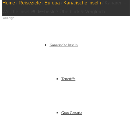
Home
/
Reiseziele
/
Europa
/
Kanarische Inseln
/
Kanaren –
Europa
Welche Insel ist die beste? Überblick & Vergleich
Anzeige
Kanarische Inseln
Teneriffa
Gran Canaria