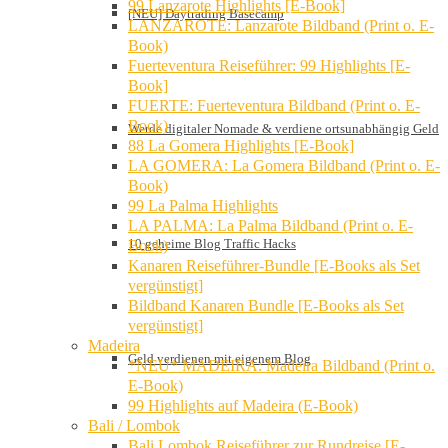
99 Lanzarote Highlights [E-Book]
[NEU] Daytrading Basecamp
LANZAROTE: Lanzarote Bildband (Print o. E-
Book)
Fuerteventura Reiseführer: 99 Highlights [E-
Book]
FUERTE: Fuerteventura Bildband (Print o. E-
Book)
Werde digitaler Nomade & verdiene ortsunabhängig Geld
88 La Gomera Highlights [E-Book]
LA GOMERA: La Gomera Bildband (Print o. E-
Book)
99 La Palma Highlights
LA PALMA: La Palma Bildband (Print o. E-
10 geheime Blog Traffic Hacks
Book)
Kanaren Reiseführer-Bundle [E-Books als Set
vergünstigt]
Bildband Kanaren Bundle [E-Books als Set
vergünstigt]
Madeira
Geld verdienen mit eigenem Blog
*NEU* MADEIRA: Madeira Bildband (Print o.
E-Book)
99 Highlights auf Madeira (E-Book)
Bali / Lombok
Bali Lombok Reiseführer zur Rundreise [E-