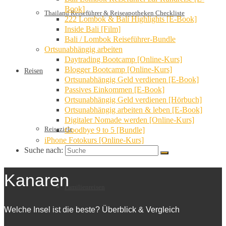
Book]
Thailand Reiseführer & Reiseapotheken Checkliste
222 Lombok & Bali Highlights [E-Book]
Inside Bali [Film]
Bali / Lombok Reiseführer-Bundle
Ortsunabhängig arbeiten
Daytrading Bootcamp [Online-Kurs]
Blogger Bootcamp [Online-Kurs]
Reisen
Ortsunabhängig Geld verdienen [E-Book]
Passives Einkommen [E-Book]
Ortsunabhängig Geld verdienen [Hörbuch]
Ortsunabhängig arbeiten & leben [E-Book]
Digitaler Nomade werden [Online-Kurs]
Reiseziele
Goodbye 9 to 5 [Bundle]
iPhone Fotokurs [Online-Kurs]
Suche nach:
Kanaren
Familienreisen
Welche Insel ist die beste? Überblick & Vergleich