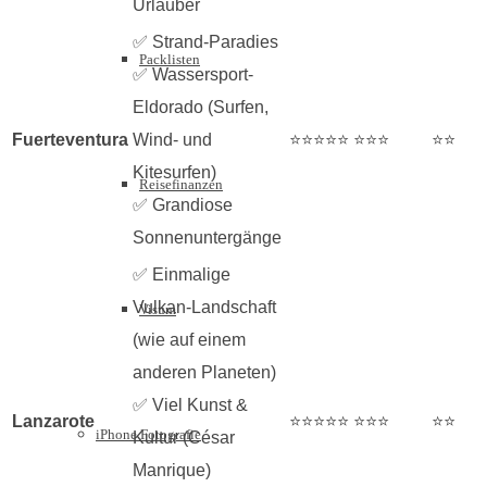
Urlauber
✅ Strand-Paradies
Packlisten
✅ Wassersport-
Eldorado (Surfen,
Fuerteventura
Wind- und
⭐⭐⭐⭐⭐
⭐⭐⭐
⭐⭐
Kitesurfen)
Reisefinanzen
✅ Grandiose
Sonnenuntergänge
✅ Einmalige
Vulkan-Landschaft
Visum
(wie auf einem
anderen Planeten)
✅ Viel Kunst &
Lanzarote
⭐⭐⭐⭐⭐
⭐⭐⭐
⭐⭐
iPhone Fotografie
Kultur (César
Manrique)