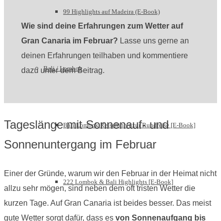
99 Highlights auf Madeira (E-Book)
Wie sind deine Erfahrungen zum Wetter auf
Gran Canaria im Februar?
Lasse uns gerne an
deinen Erfahrungen teilhaben und kommentiere
Bali / Lombok
dazu unter dem Beitrag.
Tageslänge mit Sonnenauf- und
Bali Lombok Reiseführer zur Rundreise [E-Book]
Sonnenuntergang im Februar
Einer der Gründe, warum wir den Februar in der Heimat nicht
222 Lombok & Bali Highlights [E-Book]
allzu sehr mögen, sind neben dem oft tristen Wetter die
kurzen Tage. Auf Gran Canaria ist beides besser. Das meist
gute Wetter sorgt dafür, dass es
von Sonnenaufgang bis