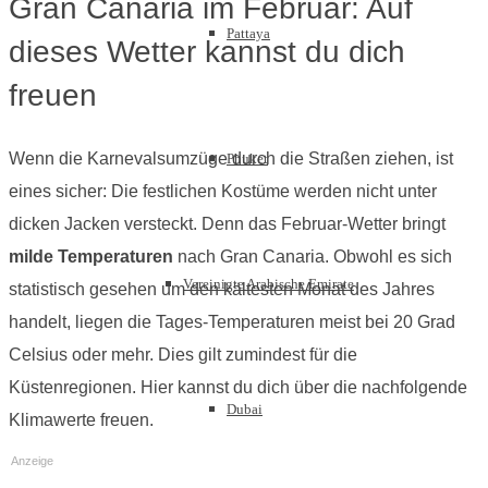
Gran Canaria im Februar: Auf
Pattaya
dieses Wetter kannst du dich
freuen
Wenn die Karnevalsumzüge durch die Straßen ziehen, ist
Phuket
eines sicher: Die festlichen Kostüme werden nicht unter
dicken Jacken versteckt. Denn das Februar-Wetter bringt
milde Temperaturen
nach Gran Canaria. Obwohl es sich
Vereinigte Arabische Emirate
statistisch gesehen um den kältesten Monat des Jahres
handelt, liegen die Tages-Temperaturen meist bei 20 Grad
Celsius oder mehr. Dies gilt zumindest für die
Küstenregionen. Hier kannst du dich über die nachfolgende
Dubai
Klimawerte freuen.
Anzeige