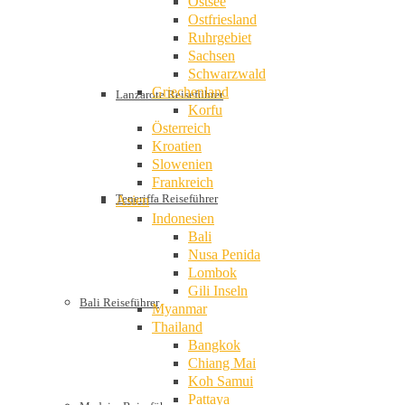
Ostsee
Ostfriesland
Ruhrgebiet
Sachsen
Schwarzwald
Griechenland
Lanzarote Reiseführer
Korfu
Österreich
Kroatien
Slowenien
Frankreich
Teneriffa Reiseführer
Asien
Indonesien
Bali
Nusa Penida
Lombok
Gili Inseln
Bali Reiseführer
Myanmar
Thailand
Bangkok
Chiang Mai
Koh Samui
Pattaya