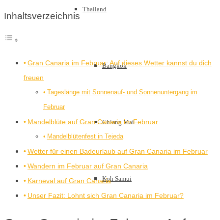
Thailand
Inhaltsverzeichnis
Gran Canaria im Februar: Auf dieses Wetter kannst du dich
Bangkok
freuen
Tageslänge mit Sonnenauf- und Sonnenuntergang im
Februar
Mandelblüte auf Gran Canaria im Februar
Chiang Mai
Mandelblütenfest in Tejeda
Wetter für einen Badeurlaub auf Gran Canaria im Februar
Wandern im Februar auf Gran Canaria
Koh Samui
Karneval auf Gran Canaria
Unser Fazit: Lohnt sich Gran Canaria im Februar?