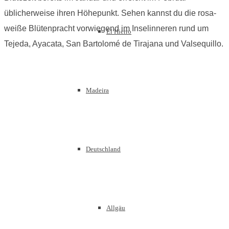
üblicherweise ihren Höhepunkt. Sehen kannst du die rosa-
weiße Blütenpracht vorwiegend im Inselinneren rund um
El Hierro
Tejeda, Ayacata, San Bartolomé de Tirajana und Valsequillo.
Madeira
Deutschland
Allgäu