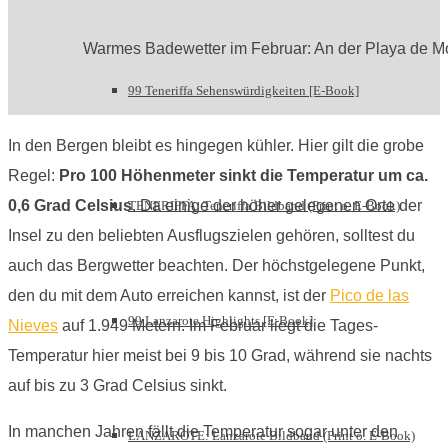
Warmes Badewetter im Februar: An der Playa de Mog
99 Teneriffa Sehenswürdigkeiten [E-Book]
In den Bergen bleibt es hingegen kühler. Hier gilt die grobe
Regel:
Pro 100 Höhenmeter sinkt die Temperatur um ca.
0,6 Grad Celsius
. Da einige der höher gelegenen Orte der
TENERIFFA: Teneriffa Bildband (Print o. E-Book)
Insel zu den beliebten Ausflugszielen gehören, solltest du
auch das Bergwetter beachten. Der höchstgelegene Punkt,
den du mit dem Auto erreichen kannst, ist der
Pico de las
99 Lanzarote Highlights [E-Book]
Nieves
auf 1.949 Metern. Im Februar liegt die Tages-
Temperatur hier meist bei 9 bis 10 Grad, während sie nachts
auf bis zu 3 Grad Celsius sinkt.
In manchen Jahren fällt die Temperatur sogar unter den
LANZAROTE: Lanzarote Bildband (Print o. E-Book)