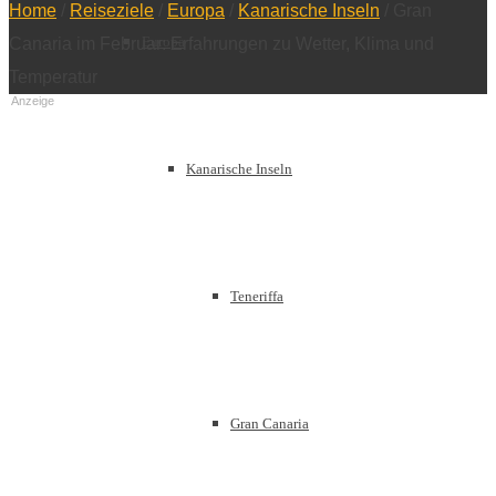
Home
/
Reiseziele
/
Europa
/
Kanarische Inseln
/
Gran
Europa
Canaria im Februar: Erfahrungen zu Wetter, Klima und
Temperatur
Anzeige
Kanarische Inseln
Teneriffa
Gran Canaria