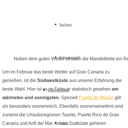
Sachsen
Schwarzwald
Neben dem guten Wetter ist auch die Mandelblüte ein Re
Um im Februar das beste Wetter auf Gran Canaria zu
genießen, ist die
Südwestküste
aus unserer Erfahrung die
beste Wahl. Hier ist es im Februar statistisch gesehen
am
Griechenland
wärmsten und sonnigsten
. Speziell
Puerto de Mogán
gilt
als besonders sonnenreich. Ebenfalls sonnenverwöhnt sind
zumeist die Urlaubsregionen Taurito, Puerto Rico de Gran
Canaria und Anfí del Mar. An der Südküste gehören
Korfu