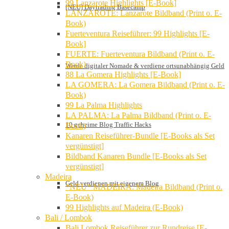
99 Lanzarote Highlights [E-Book]
[NEU] Daytrading Basecamp
LANZAROTE: Lanzarote Bildband (Print o. E-
Book)
Fuerteventura Reiseführer: 99 Highlights [E-
Book]
FUERTE: Fuerteventura Bildband (Print o. E-
Book)
Werde digitaler Nomade & verdiene ortsunabhängig Geld
88 La Gomera Highlights [E-Book]
LA GOMERA: La Gomera Bildband (Print o. E-
Book)
99 La Palma Highlights
LA PALMA: La Palma Bildband (Print o. E-
10 geheime Blog Traffic Hacks
Book)
Kanaren Reiseführer-Bundle [E-Books als Set
vergünstigt]
Bildband Kanaren Bundle [E-Books als Set
vergünstigt]
Madeira
Geld verdienen mit eigenem Blog
*NEU* MADEIRA: Madeira Bildband (Print o.
E-Book)
99 Highlights auf Madeira (E-Book)
Bali / Lombok
Bali Lombok Reiseführer zur Rundreise [E-