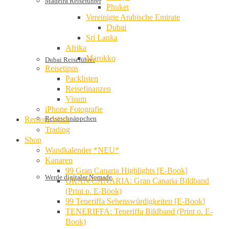
Madeira Reiseführer
Phuket
Vereinigte Arabische Emirate
Dubai
Sri Lanka
Afrika
Marokko
Dubai Reiseführer
Reisetipps
Packlisten
Reisefinanzen
Visum
iPhone Fotografie
Reiseschnäppchen
Remote Work
Trading
Shop
Wandkalender *NEU*
Kanaren
99 Gran Canaria Highlights [E-Book]
Werde digitaler Nomade
GRAN CANARIA: Gran Canaria Bildband
(Print o. E-Book)
99 Teneriffa Sehenswürdigkeiten [E-Book]
TENERIFFA: Teneriffa Bildband (Print o. E-
Book)