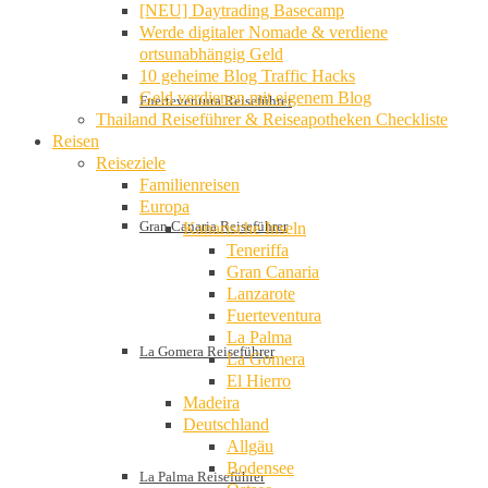
[NEU] Daytrading Basecamp
Werde digitaler Nomade & verdiene
ortsunabhängig Geld
10 geheime Blog Traffic Hacks
Geld verdienen mit eigenem Blog
Fuerteventura Reiseführer
Thailand Reiseführer & Reiseapotheken Checkliste
Reisen
Reiseziele
Familienreisen
Europa
Gran Canaria Reiseführer
Kanarische Inseln
Teneriffa
Gran Canaria
Lanzarote
Fuerteventura
La Palma
La Gomera Reiseführer
La Gomera
El Hierro
Madeira
Deutschland
Allgäu
Bodensee
La Palma Reiseführer