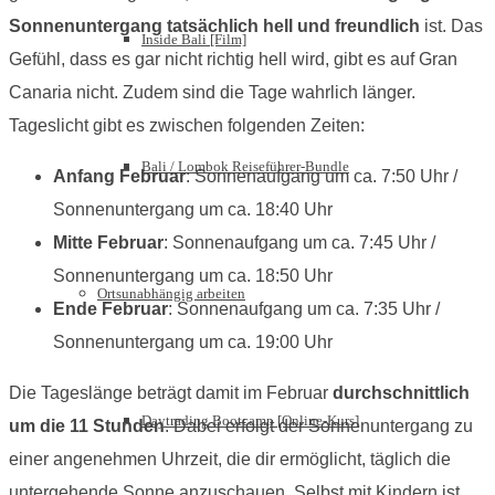
Sonnenuntergang tatsächlich hell und freundlich
ist. Das
Inside Bali [Film]
Gefühl, dass es gar nicht richtig hell wird, gibt es auf Gran
Canaria nicht. Zudem sind die Tage wahrlich länger.
Tageslicht gibt es zwischen folgenden Zeiten:
Bali / Lombok Reiseführer-Bundle
Anfang Februar
: Sonnenaufgang um ca. 7:50 Uhr /
Sonnenuntergang um ca. 18:40 Uhr
Mitte Februar
: Sonnenaufgang um ca. 7:45 Uhr /
Sonnenuntergang um ca. 18:50 Uhr
Ortsunabhängig arbeiten
Ende Februar
: Sonnenaufgang um ca. 7:35 Uhr /
Sonnenuntergang um ca. 19:00 Uhr
Die Tageslänge beträgt damit im Februar
durchschnittlich
Daytrading Bootcamp [Online-Kurs]
um die 11 Stunden
. Dabei erfolgt der Sonnenuntergang zu
einer angenehmen Uhrzeit, die dir ermöglicht, täglich die
untergehende Sonne anzuschauen. Selbst mit Kindern ist