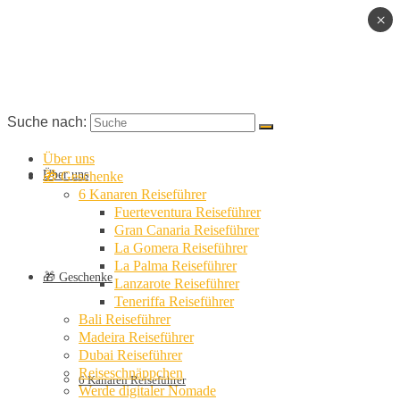
×
Suche nach:
Über uns
Über uns
🎁 Geschenke
6 Kanaren Reiseführer
Fuerteventura Reiseführer
Gran Canaria Reiseführer
La Gomera Reiseführer
La Palma Reiseführer
🎁 Geschenke
Lanzarote Reiseführer
Teneriffa Reiseführer
Bali Reiseführer
Madeira Reiseführer
Dubai Reiseführer
Reiseschnäppchen
6 Kanaren Reiseführer
Werde digitaler Nomade