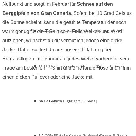
Nullpunkt und sorgt im Februar für
Schnee auf den
Berggipfeln von Gran Canaria
. Sofern bei 10 Grad Celsius
die Sonne scheint, kann die gefühlte Temperatur dennoch
Fuerteventura Reiseführer: 99 Highlights [E-Book]
warm genug für ein T-Shirt sein. Falls Wolken und Wind
aufziehen, wünschst du dir vermutlich jedoch eine dicke
Jacke. Daher solltest du aus unserer Erfahrung bei
Bergausflügen im Februar auf jedes Wetter vorbereitet sein.
FUERTE: Fuerteventura Bildband (Print o. E-Book)
Trage am besten ein T-Shirt und eine lange Hose und nimm
einen dicken Pullover oder eine Jacke mit.
88 La Gomera Highlights [E-Book]
LA GOMERA: La Gomera Bildband (Print o. E-Book)