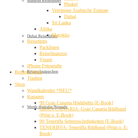
Madeira Reiseführer
Phuket
Vereinigte Arabische Emirate
Dubai
Sri Lanka
Afrika
Marokko
Dubai Reiseführer
Reisetipps
Packlisten
Reisefinanzen
Visum
iPhone Fotografie
Reiseschnäppchen
Remote Work
Trading
Shop
Wandkalender *NEU*
Kanaren
99 Gran Canaria Highlights [E-Book]
Werde digitaler Nomade
GRAN CANARIA: Gran Canaria Bildband
(Print o. E-Book)
99 Teneriffa Sehenswürdigkeiten [E-Book]
TENERIFFA: Teneriffa Bildband (Print o. E-
Book)