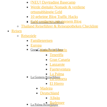
[NEU] Daytrading Basecamp
Werde digitaler Nomade & verdiene
ortsunabhängig Geld
10 geheime Blog Traffic Hacks
Geld verdienen mit eigenem Blog
Fuerteventura Reiseführer
Thailand Reiseführer & Reiseapotheken Checkliste
Reisen
Reiseziele
Familienreisen
Europa
Gran Canaria Reiseführer
Kanarische Inseln
Teneriffa
Gran Canaria
Lanzarote
Fuerteventura
La Palma
La Gomera Reiseführer
La Gomera
El Hierro
Madeira
Deutschland
Allgäu
Bodensee
La Palma Reiseführer