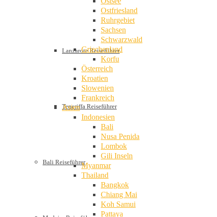
Ostsee
Ostfriesland
Ruhrgebiet
Sachsen
Schwarzwald
Griechenland
Lanzarote Reiseführer
Korfu
Österreich
Kroatien
Slowenien
Frankreich
Teneriffa Reiseführer
Asien
Indonesien
Bali
Nusa Penida
Lombok
Gili Inseln
Bali Reiseführer
Myanmar
Thailand
Bangkok
Chiang Mai
Koh Samui
Pattaya