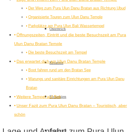
Der Weg zum Pura Ulun Danu Bratan aus Richtung Ubud
Organisierte Touren zum Ulun Danu Temple
Parkplätze am Pura Ulun Bali Wassertempel
Österreich
Öffnungszeiten, Eintritt und die beste Besuchszeit am Pura
Ulun Danu Bratan Temple
Die beste Besuchszeit am Tempel
Das erwartet dich am Ulun Danu Bratan Temple
Kroatien
Boot fahren rund um den Bratan See
Warungs und sanitäre Einrichtungen am Pura Ulun Danu
Bratan
Weitere Tempel auf Bali
Slowenien
Unser Fazit zum Pura Ulun Danu Bratan – Touristisch, aber
schön
Lage und Anfahrt zum Pura Ulun
Frankreich