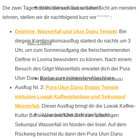
99 Highlights auf Madeira (E-Book)
Die zwei Tagestouren, die sich aus unserer Sicht am meisten
Anzeige
lohnen, stellen wir dir nachfolgend kurz vor
:
Dephine, Wasserfall und Ulun Danu Temple
: Bei
diesem Kombinationsausflug startest du nachts um 3
Bali / Lombok
Uhr, um zum Sonnenaufgang die freischwimmenden
Delfine in Lovina bewundern zu können. Nach einem
Besuch des Gitgit Wasserfalls erwartet dich der Pura
Ulun Danu Bratan zum krönenden Abschluss.
Bali Lombok Reiseführer zur Rundreise [E-Book]
Ausflug Nr. 2:
Pura Ulun Danu Bratan Temple
inklusive Luwak Kaffeeplantage und Sekumpul
Wasserfall
. Dieser Ausflug bringt dir die Luwak Kaffee-
222 Lombok & Bali Highlights [E-Book]
Kultur Balis nahe und führt dich zum prächtigen
Sekumpul Wasserfall im Norden der Insel. Auf dem
Rückweg besuchst du dann den Pura Ulun Danu