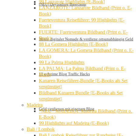
99 Lanzarote Highlights [E-Book]
[NEU] Daytrading Basecamp
LANZAROTE: Lanzarote Bildband (Print o. E-
Book)
Fuerteventura Reiseführer: 99 Highlights [E-
Book]
FUERTE: Fuerteventura Bildband (Print o. E-
Book)
Werde digitaler Nomade & verdiene ortsunabhängig Geld
88 La Gomera Highlights [E-Book]
LA GOMERA: La Gomera Bildband (Print o. E-
Book)
99 La Palma Highlights
LA PALMA: La Palma Bildband (Print o. E-
10 geheime Blog Traffic Hacks
Book)
Kanaren Reiseführer-Bundle [E-Books als Set
vergünstigt]
Bildband Kanaren Bundle [E-Books als Set
vergünstigt]
Madeira
Geld verdienen mit eigenem Blog
*NEU* MADEIRA: Madeira Bildband (Print o.
E-Book)
99 Highlights auf Madeira (E-Book)
Bali / Lombok
Bali Lombok Reiseführer zur Rundreise [E-