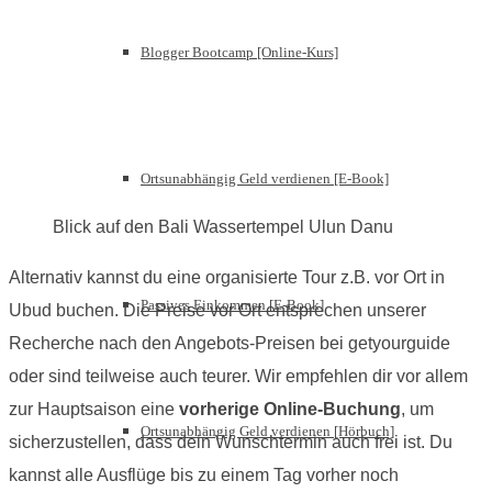
Blogger Bootcamp [Online-Kurs]
Ortsunabhängig Geld verdienen [E-Book]
Blick auf den Bali Wassertempel Ulun Danu
Alternativ kannst du eine organisierte Tour z.B. vor Ort in
Passives Einkommen [E-Book]
Ubud buchen. Die Preise vor Ort entsprechen unserer
Recherche nach den Angebots-Preisen bei getyourguide
oder sind teilweise auch teurer. Wir empfehlen dir vor allem
zur Hauptsaison eine
vorherige Online-Buchung
, um
Ortsunabhängig Geld verdienen [Hörbuch]
sicherzustellen, dass dein Wunschtermin auch frei ist. Du
kannst alle Ausflüge bis zu einem Tag vorher noch