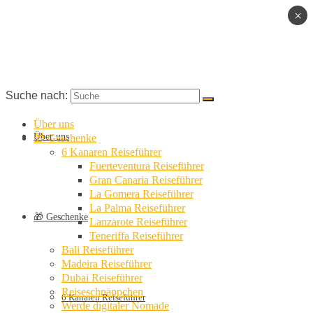
×
Suche nach:
Über uns
Über uns
🎁 Geschenke
6 Kanaren Reiseführer
Fuerteventura Reiseführer
Gran Canaria Reiseführer
La Gomera Reiseführer
La Palma Reiseführer
🎁 Geschenke
Lanzarote Reiseführer
Teneriffa Reiseführer
Bali Reiseführer
Madeira Reiseführer
Dubai Reiseführer
Reiseschnäppchen
6 Kanaren Reiseführer
Werde digitaler Nomade