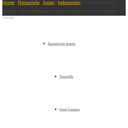
Home
/
Reiseziele
/
Asien
/
Indonesien
/
Pura Ulun Danu
Europa
Bratan – beeindruckender Wassertempel in Balis Bergen
Anzeige
Kanarische Inseln
Teneriffa
Gran Canaria