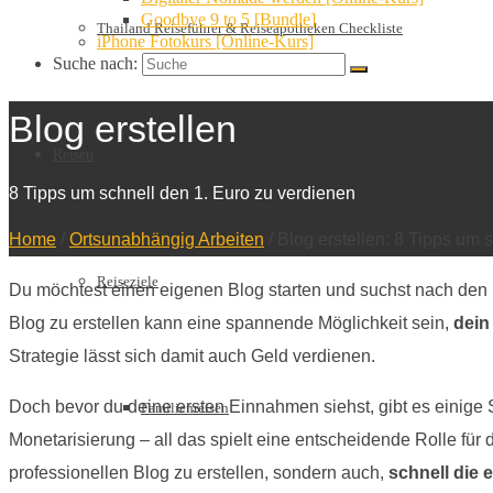
Goodbye 9 to 5 [Bundle]
Thailand Reiseführer & Reiseapotheken Checkliste
iPhone Fotokurs [Online-Kurs]
Suche nach:
Blog erstellen
Reisen
8 Tipps um schnell den 1. Euro zu verdienen
Home
/
Ortsunabhängig Arbeiten
/
Blog erstellen: 8 Tipps um 
Reiseziele
Du möchtest einen eigenen Blog starten und suchst nach den
Blog zu erstellen kann eine spannende Möglichkeit sein,
dein
Strategie lässt sich damit auch Geld verdienen.
Doch bevor du deine ersten Einnahmen siehst, gibt es einige Sc
Familienreisen
Monetarisierung – all das spielt eine entscheidende Rolle für d
professionellen Blog zu erstellen, sondern auch,
schnell die