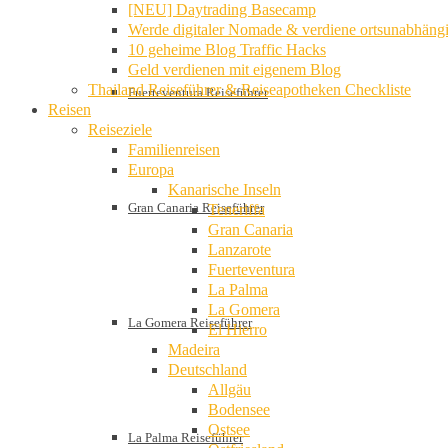
[NEU] Daytrading Basecamp
Werde digitaler Nomade & verdiene ortsunabhäng
10 geheime Blog Traffic Hacks
Geld verdienen mit eigenem Blog
Thailand Reiseführer & Reiseapotheken Checkliste
Fuerteventura Reiseführer
Reisen
Reiseziele
Familienreisen
Europa
Kanarische Inseln
Gran Canaria Reiseführer
Teneriffa
Gran Canaria
Lanzarote
Fuerteventura
La Palma
La Gomera
La Gomera Reiseführer
El Hierro
Madeira
Deutschland
Allgäu
Bodensee
Ostsee
La Palma Reiseführer