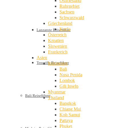
Ostfriesland
Ruhrgebiet
Sachsen
Schwarzwald
Griechenland
Korfu
Lanzarote Reiseführer
Österreich
Kroatien
Slowenien
Frankreich
Asien
Teneriffa Reiseführer
Indonesien
Bali
Nusa Penida
Lombok
Gili Inseln
Myanmar
Bali Reiseführer
Thailand
Bangkok
Chiang Mai
Koh Samui
Pattaya
Phuket