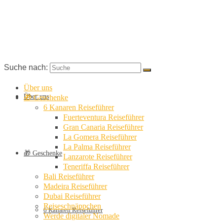
Suche nach:
Über uns
Über uns
🎁 Geschenke
6 Kanaren Reiseführer
Fuerteventura Reiseführer
Gran Canaria Reiseführer
La Gomera Reiseführer
La Palma Reiseführer
🎁 Geschenke
Lanzarote Reiseführer
Teneriffa Reiseführer
Bali Reiseführer
Madeira Reiseführer
Dubai Reiseführer
Reiseschnäppchen
6 Kanaren Reiseführer
Werde digitaler Nomade