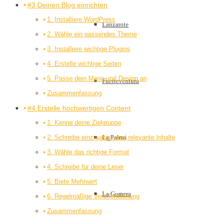
#3 Deinen Blog einrichten
1. Installiere WordPress
Lanzarote
2. Wähle ein passendes Theme
3. Installiere wichtige Plugins
4. Erstelle wichtige Seiten
5. Passe dein Menü und Design an
Fuerteventura
Zusammenfassung
#4 Erstelle hochwertigen Content
1. Kenne deine Zielgruppe
2. Schreibe einzigartige und relevante Inhalte
La Palma
3. Wähle das richtige Format
4. Schreibe für deine Leser
5. Biete Mehrwert
La Gomera
6. Regelmäßige Veröffentlichung
Zusammenfassung