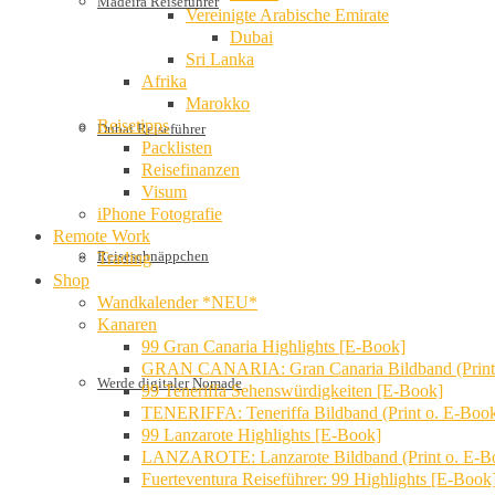
Madeira Reiseführer
Vereinigte Arabische Emirate
Dubai
Sri Lanka
Afrika
Marokko
Reisetipps
Dubai Reiseführer
Packlisten
Reisefinanzen
Visum
iPhone Fotografie
Remote Work
Reiseschnäppchen
Trading
Shop
Wandkalender *NEU*
Kanaren
99 Gran Canaria Highlights [E-Book]
GRAN CANARIA: Gran Canaria Bildband (Print
Werde digitaler Nomade
99 Teneriffa Sehenswürdigkeiten [E-Book]
TENERIFFA: Teneriffa Bildband (Print o. E-Boo
99 Lanzarote Highlights [E-Book]
LANZAROTE: Lanzarote Bildband (Print o. E-B
Fuerteventura Reiseführer: 99 Highlights [E-Book