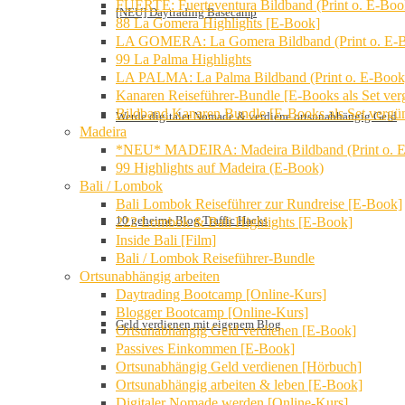
FUERTE: Fuerteventura Bildband (Print o. E-Boo
[NEU] Daytrading Basecamp
88 La Gomera Highlights [E-Book]
LA GOMERA: La Gomera Bildband (Print o. E-
99 La Palma Highlights
LA PALMA: La Palma Bildband (Print o. E-Book
Kanaren Reiseführer-Bundle [E-Books als Set verg
Bildband Kanaren Bundle [E-Books als Set vergün
Werde digitaler Nomade & verdiene ortsunabhängig Geld
Madeira
*NEU* MADEIRA: Madeira Bildband (Print o. 
99 Highlights auf Madeira (E-Book)
Bali / Lombok
Bali Lombok Reiseführer zur Rundreise [E-Book]
10 geheime Blog Traffic Hacks
222 Lombok & Bali Highlights [E-Book]
Inside Bali [Film]
Bali / Lombok Reiseführer-Bundle
Ortsunabhängig arbeiten
Daytrading Bootcamp [Online-Kurs]
Blogger Bootcamp [Online-Kurs]
Geld verdienen mit eigenem Blog
Ortsunabhängig Geld verdienen [E-Book]
Passives Einkommen [E-Book]
Ortsunabhängig Geld verdienen [Hörbuch]
Ortsunabhängig arbeiten & leben [E-Book]
Digitaler Nomade werden [Online-Kurs]