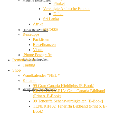
Madeira Reiseführer
Phuket
Vereinigte Arabische Emirate
Dubai
Sri Lanka
Afrika
Marokko
Dubai Reiseführer
Reisetipps
Packlisten
Reisefinanzen
Visum
iPhone Fotografie
Reiseschnäppchen
Remote Work
Trading
Shop
Wandkalender *NEU*
Kanaren
99 Gran Canaria Highlights [E-Book]
Werde digitaler Nomade
GRAN CANARIA: Gran Canaria Bildband
(Print o. E-Book)
99 Teneriffa Sehenswürdigkeiten [E-Book]
TENERIFFA: Teneriffa Bildband (Print o. E-
Book)