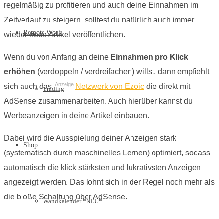
regelmäßig zu profitieren und auch deine Einnahmen im
Zeitverlauf zu steigern, solltest du natürlich auch immer
Remote Work
wieder neue Artikel veröffentlichen.
Wenn du von Anfang an deine
Einnahmen pro Klick
erhöhen
(verdoppeln / verdreifachen) willst, dann empfiehlt
Anzeige
sich auch das
Netzwerk von Ezoic
die direkt mit
Trading
AdSense zusammenarbeiten. Auch hierüber kannst du
Werbeanzeigen in deine Artikel einbauen.
Dabei wird die Ausspielung deiner Anzeigen stark
Shop
(systematisch durch maschinelles Lernen) optimiert, sodass
automatisch die klick stärksten und lukrativsten Anzeigen
angezeigt werden. Das lohnt sich in der Regel noch mehr als
die bloße Schaltung über AdSense.
Wandkalender *NEU*