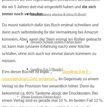
die wir 5 Jahren dort mal eingestellt haben und
die sich
immer noch verkaufen
.
Ortsunabhängig arbeiten & leben [E-Book]
Du musst natürlich dafür das Buch erstmal schreiben und
dann auch selbstständig für die Vermarktung bei Amazon
kümmern. Aber, wenn der Stein einmal ins Rollen gebracht
Digitaler Nomade werden [Online-Kurs]
ist, kann man (unserer Erfahrung nach) viele Nächte
schlafen, ohne sich auch nur einmal darum kümmern zu
müssen.
Goodbye 9 to 5 [Bundle]
Anzeige
Eins dieser Bücher ist bspw. „
Goodbye 9 to 5 –
ortsunabhängig Geld verdienen
„. Im Gegensatz zu einem
Verlag ist die Provision hier wesentlich höher. Denn du
bekommst ca. 60% Tantieme abzgl. der Druckkosten. Bei
iPhone Fotokurs [Online-Kurs]
einem Verlag sind es gerade mal 10 %. Im besten Fall 12 %.