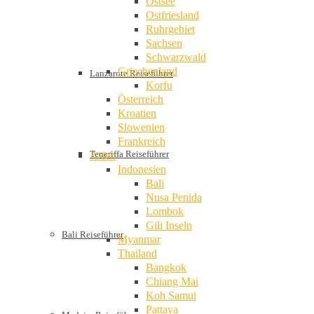
Ostsee
Ostfriesland
Ruhrgebiet
Sachsen
Schwarzwald
Griechenland
Lanzarote Reiseführer
Korfu
Österreich
Kroatien
Slowenien
Frankreich
Teneriffa Reiseführer
Asien
Indonesien
Bali
Nusa Penida
Lombok
Gili Inseln
Bali Reiseführer
Myanmar
Thailand
Bangkok
Chiang Mai
Koh Samui
Pattaya