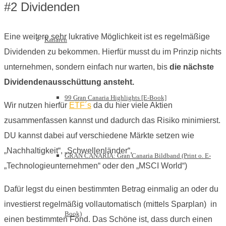
#2 Dividenden
Eine weitere sehr lukrative Möglichkeit ist es regelmäßige
Kanaren
Dividenden zu bekommen. Hierfür musst du im Prinzip nichts
unternehmen, sondern einfach nur warten, bis
die nächste
Dividendenausschüttung ansteht.
99 Gran Canaria Highlights [E-Book]
Wir nutzen hierfür
ETF´s
da du hier viele Aktien
zusammenfassen kannst und dadurch das Risiko minimierst.
DU kannst dabei auf verschiedene Märkte setzen wie
„Nachhaltigkeit“, „Schwellenländer“,
GRAN CANARIA: Gran Canaria Bildband (Print o. E-
„Technologieunternehmen“ oder den „MSCI World“)
Dafür legst du einen bestimmten Betrag einmalig an oder du
investierst regelmäßig vollautomatisch (mittels Sparplan) in
Book)
einen bestimmten Fond. Das Schöne ist, dass durch einen