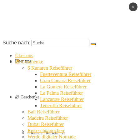
×
Suche nach:
Über uns
Über uns
🎁 Geschenke
6 Kanaren Reiseführer
Fuerteventura Reiseführer
Gran Canaria Reiseführer
La Gomera Reiseführer
La Palma Reiseführer
🎁 Geschenke
Lanzarote Reiseführer
Teneriffa Reiseführer
Bali Reiseführer
Madeira Reiseführer
Dubai Reiseführer
Reiseschnäppchen
6 Kanaren Reiseführer
Werde digitaler Nomade