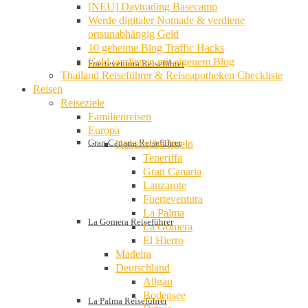
[NEU] Daytrading Basecamp
Werde digitaler Nomade & verdiene
ortsunabhängig Geld
10 geheime Blog Traffic Hacks
Geld verdienen mit eigenem Blog
Fuerteventura Reiseführer
Thailand Reiseführer & Reiseapotheken Checkliste
Reisen
Reiseziele
Familienreisen
Europa
Gran Canaria Reiseführer
Kanarische Inseln
Teneriffa
Gran Canaria
Lanzarote
Fuerteventura
La Palma
La Gomera Reiseführer
La Gomera
El Hierro
Madeira
Deutschland
Allgäu
Bodensee
La Palma Reiseführer