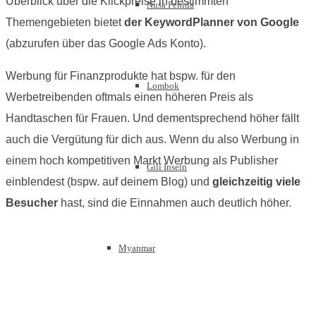
Überblick über die Klickpreise in bestimmten
Nusa Penida
Themengebieten bietet
der KeywordPlanner von Google
(abzurufen über das Google Ads Konto).
Werbung für Finanzprodukte hat bspw. für den
Lombok
Werbetreibenden oftmals einen höheren Preis als
Handtaschen für Frauen. Und dementsprechend höher fällt
auch die Vergütung für dich aus. Wenn du also Werbung in
einem hoch kompetitiven Markt Werbung als Publisher
Gili Inseln
einblendest (bspw. auf deinem Blog) und
gleichzeitig viele
Besucher
hast, sind die Einnahmen auch deutlich höher.
Myanmar