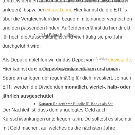
(und Dividenden ausschütten und nicht automatisch wieder
anlegen), bspw. bei
extraetf.com
. Hier kannst du die ETF´s
über die Vergleichsfunktion bequem miteinander vergleichen
und den passenden finden. Außerdem erfährst du hier direkt
99 La Palma Highlights
für hoch die Ausschüttung ist und wie häufig sie pro Jahr
durchgeführt wird.
Anzeige
Als Depot empfehlen wir dir das Depot von
Onvista.de
.
Hier kannst du ein Depot kostenlos eröffnen und einen
LA PALMA: La Palma Bildband (Print o. E-Book)
Sparplan anlegen der regelmäßig für dich investiert. Je nach
ETF, werden die Dividenden
monatlich, viertel-, halb- oder
jährlich ausgeschüttet
.
Kanaren Reiseführer-Bundle [E-Books als Set
Der Nachteil ist, dass dein angelegtes Geld auch
Kursschwankungen unterliegen kann. Du solltest es also nur
mit Geld machen, auf welches du die nächsten Jahre