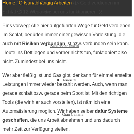
Home
/
Ortsunabhängig Arbeiten
/
▷ Geld verdienen im
Europa
Schlaf 🤑 12 Wege, die bei uns funktionieren 🥇
Eins vorweg: Alle hier aufgeführten Wege für Geld verdienen
im Schlaf, bedürfen immer einer gewissen Vorleistung, die
auch
mit Risiken verbunden
ist bzw. verbunden sein kann.
Kanarische Inseln
Heute ins Bett legen und vorher nichts tun, funktioniert also
nicht. Zumindest bei uns nicht.
Wer aber fleißig ist und Gas gibt, der kann für einmal erstellte
Teneriffa
Leistungen immer wieder bezahlt werden. Auch, wenn man
gerade schläft bzw. gerade beim Sport ist. Mit den richtigen
Tools (die wir hier auch vorstellen), ist nämlich eine
Automatisierung möglich. Wir haben selber
dafür Systeme
Gran Canaria
geschaffen
, die uns Arbeit abnehmen und uns dadurch
mehr Zeit zur Verfügung stellen.