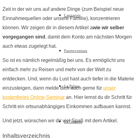
Zeit in der wir uns auf andere Dinge (zum Beispiel neue
Lanzarote
Einnahmequellen oder unsere Familie), konzentrieren
können. Wir zeigen dir in diesem Artikel a
wie wir selber
vorgegangen sind
, damit dein Konto am nächsten Morgen
auch etwas zugelegt hat.
Fuerteventura
So ist es nämlich regelmäßig bei uns. Es ermöglicht uns
einfach mehr zu Reisen und mehr von der Welt zu
entdecken. Und, wenn du Lust hast auch tiefer in die Materie
La Palma
einzusteigen, dann melde dich auch gerne für
unser
kostenfreies Online-Seminar
an. Hier lernst du dir Schritt für
Schritt ein ortsunabhängiges Einkommen aufbauen kannst.
Und jetzt, wünschen wir dir viel Spaß mit dem Artikel.
La Gomera
Inhaltsverzeichnis