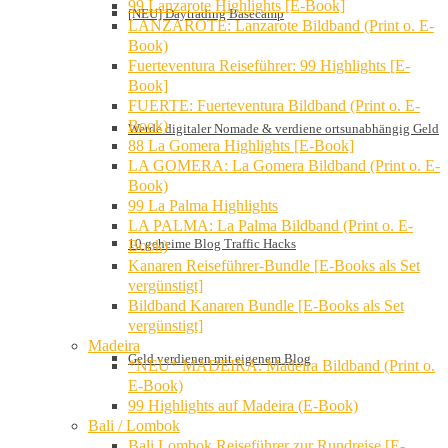
99 Lanzarote Highlights [E-Book]
[NEU] Daytrading Basecamp
LANZAROTE: Lanzarote Bildband (Print o. E-
Book)
Fuerteventura Reiseführer: 99 Highlights [E-
Book]
FUERTE: Fuerteventura Bildband (Print o. E-
Book)
Werde digitaler Nomade & verdiene ortsunabhängig Geld
88 La Gomera Highlights [E-Book]
LA GOMERA: La Gomera Bildband (Print o. E-
Book)
99 La Palma Highlights
LA PALMA: La Palma Bildband (Print o. E-
10 geheime Blog Traffic Hacks
Book)
Kanaren Reiseführer-Bundle [E-Books als Set
vergünstigt]
Bildband Kanaren Bundle [E-Books als Set
vergünstigt]
Madeira
Geld verdienen mit eigenem Blog
*NEU* MADEIRA: Madeira Bildband (Print o.
E-Book)
99 Highlights auf Madeira (E-Book)
Bali / Lombok
Bali Lombok Reiseführer zur Rundreise [E-