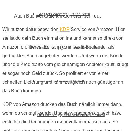
Blogger Bootcamp [Online-Kurs]
Auch Buchverkäufe funktionieren sehr gut
Wir nutzen dafür bspw. den
KDP
Service von Amazon. Hier
stellst du dein Buch einmal online und kannst so direkt von
Amazon profitieren. Es kann dann als E-Book oder als
Ortsunabhängig Geld verdienen [E-Book]
gedrucktes Buch angeboten werden. Und wenn der Kunde
über die Kreditkarte vom gleichnamigen Anbieter kauft, kriegt
er sogar noch Geld zurück. So profitiert er von einer
Passives Einkommen [E-Book]
schnellen Lieferung und kann zeitgleich noch günstiger an
das Buch kommen.
KDP von Amazon drucken das Buch nämlich immer dann,
wenn es verkauft wurde. Und sie versenden es auch bzw.
Ortsunabhängig Geld verdienen [Hörbuch]
erstellen die Rechnungen dafür vollautomatisch aus. So
profitieren wir von regelmäßigen Einnahmen bei Büchern,