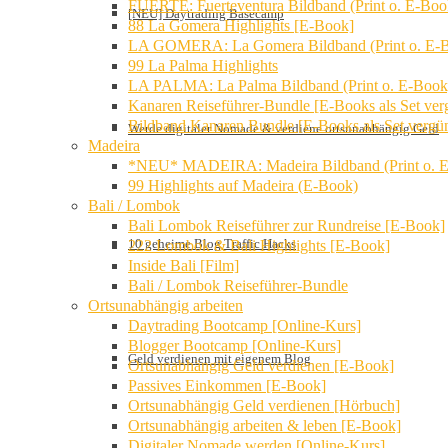
FUERTE: Fuerteventura Bildband (Print o. E-Boo
[NEU] Daytrading Basecamp
88 La Gomera Highlights [E-Book]
LA GOMERA: La Gomera Bildband (Print o. E-
99 La Palma Highlights
LA PALMA: La Palma Bildband (Print o. E-Book
Kanaren Reiseführer-Bundle [E-Books als Set verg
Bildband Kanaren Bundle [E-Books als Set vergün
Werde digitaler Nomade & verdiene ortsunabhängig Geld
Madeira
*NEU* MADEIRA: Madeira Bildband (Print o. 
99 Highlights auf Madeira (E-Book)
Bali / Lombok
Bali Lombok Reiseführer zur Rundreise [E-Book]
10 geheime Blog Traffic Hacks
222 Lombok & Bali Highlights [E-Book]
Inside Bali [Film]
Bali / Lombok Reiseführer-Bundle
Ortsunabhängig arbeiten
Daytrading Bootcamp [Online-Kurs]
Blogger Bootcamp [Online-Kurs]
Geld verdienen mit eigenem Blog
Ortsunabhängig Geld verdienen [E-Book]
Passives Einkommen [E-Book]
Ortsunabhängig Geld verdienen [Hörbuch]
Ortsunabhängig arbeiten & leben [E-Book]
Digitaler Nomade werden [Online-Kurs]