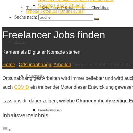
Goodbye 9 to 5 [Bundle]
Thailand Reiseführer & Reiseapotheken Checkliste
iPhone Fotokurs [Online-Kurs]
Suche nach:
Freelancer Jobs finden
Reisen
Karriere als Digitaler Nomade starten
Home
/
Ortsunabhängig Arbeiten
/
Freelancer Jobs finden: Kar
Reiseziele
Ortsunabhängiges Arbeiten wird immer beliebter und wird auch 
auch
COVID
ein treibender Motor dieser Entwicklung gewese
Lass uns dir daher zeigen,
welche Chancen die derzeitige E
Familienreisen
Inhaltsverzeichnis