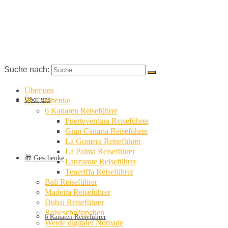
Suche nach:
Über uns
Über uns
🎁 Geschenke
6 Kanaren Reiseführer
Fuerteventura Reiseführer
Gran Canaria Reiseführer
La Gomera Reiseführer
La Palma Reiseführer
🎁 Geschenke
Lanzarote Reiseführer
Teneriffa Reiseführer
Bali Reiseführer
Madeira Reiseführer
Dubai Reiseführer
Reiseschnäppchen
6 Kanaren Reiseführer
Werde digitaler Nomade