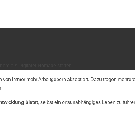
riere als Digitaler Nomade starten
von immer mehr Arbeitgebern akzeptiert. Dazu tragen mehrere Fak
n.
ntwicklung bietet
, selbst ein ortsunabhängiges Leben zu führe