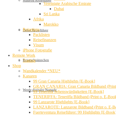
Madeira Reiseführer
Vereinigte Arabische Emirate
Dubai
Sri Lanka
Afrika
Marokko
Reisetipps
Dubai Reiseführer
Packlisten
Reisefinanzen
Visum
iPhone Fotografie
Remote Work
Reiseschnäppchen
Trading
Shop
Wandkalender *NEU*
Kanaren
99 Gran Canaria Highlights [E-Book]
GRAN CANARIA: Gran Canaria Bildband (Print
Werde digitaler Nomade
99 Teneriffa Sehenswürdigkeiten [E-Book]
TENERIFFA: Teneriffa Bildband (Print o. E-Boo
99 Lanzarote Highlights [E-Book]
LANZAROTE: Lanzarote Bildband (Print o. E-B
Fuerteventura Reiseführer: 99 Highlights [E-Book