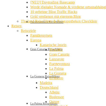
[NEU] Daytrading Basecamp
Werde digitaler Nomade & verdiene ortsunabhäng
10 geheime Blog Traffic Hacks
Geld verdienen mit eigenem Blog
Thailand Reiseführer & Reiseapotheken Checkliste
Fuerteventura Reiseführer
Reisen
Reiseziele
Familienreisen
Europa
Kanarische Inseln
Gran Canaria Reiseführer
Teneriffa
Gran Canaria
Lanzarote
Fuerteventura
La Palma
La Gomera
La Gomera Reiseführer
El Hierro
Madeira
Deutschland
Allgäu
Bodensee
Ostsee
La Palma Reiseführer