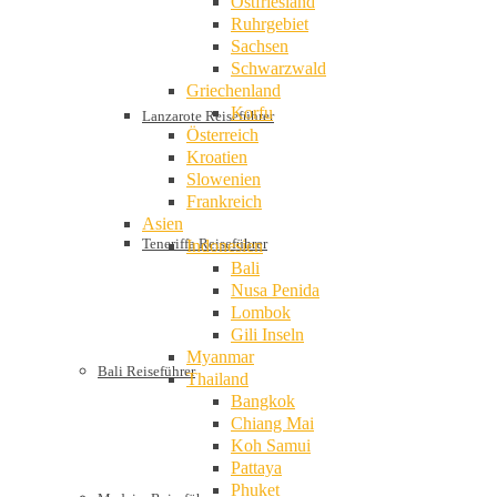
Ostfriesland
Ruhrgebiet
Sachsen
Schwarzwald
Griechenland
Korfu
Lanzarote Reiseführer
Österreich
Kroatien
Slowenien
Frankreich
Asien
Teneriffa Reiseführer
Indonesien
Bali
Nusa Penida
Lombok
Gili Inseln
Myanmar
Bali Reiseführer
Thailand
Bangkok
Chiang Mai
Koh Samui
Pattaya
Phuket