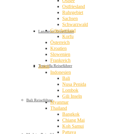
Ostsee
Ostfriesland
Ruhrgebiet
Sachsen
Schwarzwald
Griechenland
Lanzarote Reiseführer
Korfu
Österreich
Kroatien
Slowenien
Frankreich
Teneriffa Reiseführer
Asien
Indonesien
Bali
Nusa Penida
Lombok
Gili Inseln
Bali Reiseführer
Myanmar
Thailand
Bangkok
Chiang Mai
Koh Samui
Pattaya