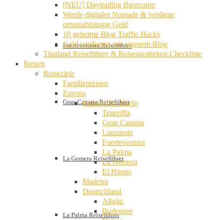
[NEU] Daytrading Basecamp
Werde digitaler Nomade & verdiene
ortsunabhängig Geld
10 geheime Blog Traffic Hacks
Geld verdienen mit eigenem Blog
Fuerteventura Reiseführer
Thailand Reiseführer & Reiseapotheken Checkliste
Reisen
Reiseziele
Familienreisen
Europa
Gran Canaria Reiseführer
Kanarische Inseln
Teneriffa
Gran Canaria
Lanzarote
Fuerteventura
La Palma
La Gomera Reiseführer
La Gomera
El Hierro
Madeira
Deutschland
Allgäu
Bodensee
La Palma Reiseführer