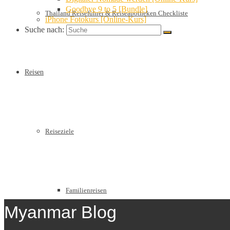
Goodbye 9 to 5 [Bundle]
Thailand Reiseführer & Reiseapotheken Checkliste
iPhone Fotokurs [Online-Kurs]
Suche nach:
Reisen
Reiseziele
Familienreisen
Myanmar Blog