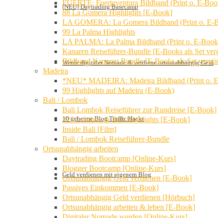
FUERTE: Fuerteventura Bildband (Print o. E-Boo
[NEU] Daytrading Basecamp
88 La Gomera Highlights [E-Book]
LA GOMERA: La Gomera Bildband (Print o. E-
99 La Palma Highlights
LA PALMA: La Palma Bildband (Print o. E-Book
Kanaren Reiseführer-Bundle [E-Books als Set verg
Bildband Kanaren Bundle [E-Books als Set vergün
Werde digitaler Nomade & verdiene ortsunabhängig Geld
Madeira
*NEU* MADEIRA: Madeira Bildband (Print o. 
99 Highlights auf Madeira (E-Book)
Bali / Lombok
Bali Lombok Reiseführer zur Rundreise [E-Book]
10 geheime Blog Traffic Hacks
222 Lombok & Bali Highlights [E-Book]
Inside Bali [Film]
Bali / Lombok Reiseführer-Bundle
Ortsunabhängig arbeiten
Daytrading Bootcamp [Online-Kurs]
Blogger Bootcamp [Online-Kurs]
Geld verdienen mit eigenem Blog
Ortsunabhängig Geld verdienen [E-Book]
Passives Einkommen [E-Book]
Ortsunabhängig Geld verdienen [Hörbuch]
Ortsunabhängig arbeiten & leben [E-Book]
Digitaler Nomade werden [Online-Kurs]