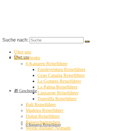
Suche nach:
Über uns
Über uns
🎁 Geschenke
6 Kanaren Reiseführer
Fuerteventura Reiseführer
Gran Canaria Reiseführer
La Gomera Reiseführer
La Palma Reiseführer
🎁 Geschenke
Lanzarote Reiseführer
Teneriffa Reiseführer
Bali Reiseführer
Madeira Reiseführer
Dubai Reiseführer
Reiseschnäppchen
6 Kanaren Reiseführer
Werde digitaler Nomade