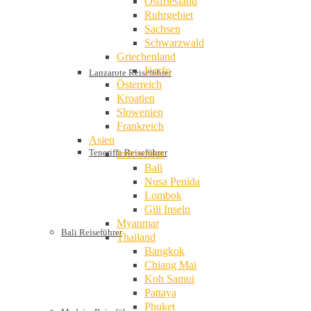
Ostfriesland
Ruhrgebiet
Sachsen
Schwarzwald
Griechenland
Korfu
Lanzarote Reiseführer
Österreich
Kroatien
Slowenien
Frankreich
Asien
Teneriffa Reiseführer
Indonesien
Bali
Nusa Penida
Lombok
Gili Inseln
Myanmar
Bali Reiseführer
Thailand
Bangkok
Chiang Mai
Koh Samui
Pattaya
Phuket