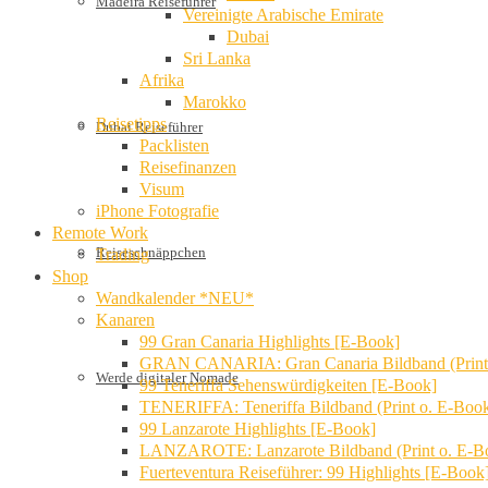
Madeira Reiseführer
Vereinigte Arabische Emirate
Dubai
Sri Lanka
Afrika
Marokko
Reisetipps
Dubai Reiseführer
Packlisten
Reisefinanzen
Visum
iPhone Fotografie
Remote Work
Reiseschnäppchen
Trading
Shop
Wandkalender *NEU*
Kanaren
99 Gran Canaria Highlights [E-Book]
GRAN CANARIA: Gran Canaria Bildband (Print
Werde digitaler Nomade
99 Teneriffa Sehenswürdigkeiten [E-Book]
TENERIFFA: Teneriffa Bildband (Print o. E-Boo
99 Lanzarote Highlights [E-Book]
LANZAROTE: Lanzarote Bildband (Print o. E-B
Fuerteventura Reiseführer: 99 Highlights [E-Book