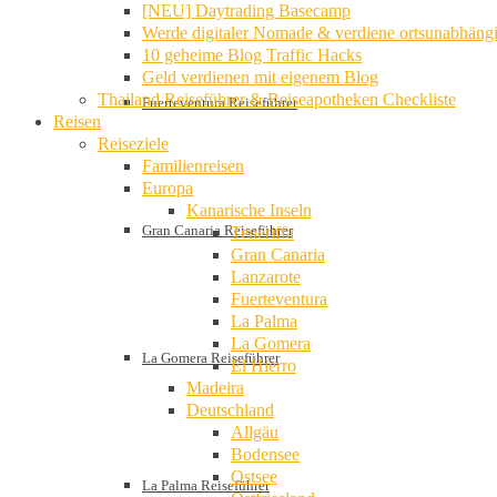
[NEU] Daytrading Basecamp
Werde digitaler Nomade & verdiene ortsunabhäng
10 geheime Blog Traffic Hacks
Geld verdienen mit eigenem Blog
Thailand Reiseführer & Reiseapotheken Checkliste
Fuerteventura Reiseführer
Reisen
Reiseziele
Familienreisen
Europa
Kanarische Inseln
Gran Canaria Reiseführer
Teneriffa
Gran Canaria
Lanzarote
Fuerteventura
La Palma
La Gomera
La Gomera Reiseführer
El Hierro
Madeira
Deutschland
Allgäu
Bodensee
Ostsee
La Palma Reiseführer