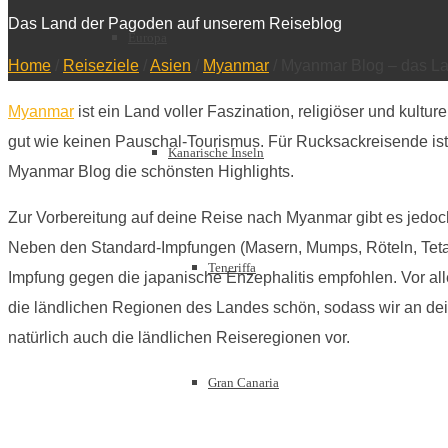
Das Land der Pagoden auf unserem Reiseblog
Europa
Home
/
Reiseziele
/
Asien
/
Myanmar
/
Myanmar Blog – das La
Myanmar
ist ein Land voller Faszination, religiöser und kultu
gut wie keinen Pauschal-Tourismus. Für Rucksackreisende ist
Kanarische Inseln
Myanmar Blog die schönsten Highlights.
Zur Vorbereitung auf deine Reise nach Myanmar gibt es jedoch
Neben den Standard-Impfungen (Masern, Mumps, Röteln, Tetanu
Teneriffa
Impfung gegen die japanische Enzephalitis empfohlen. Vor al
die ländlichen Regionen des Landes schön, sodass wir an dei
natürlich auch die ländlichen Reiseregionen vor.
Gran Canaria