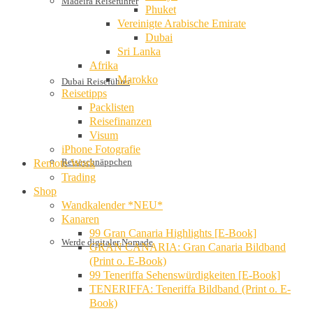
Madeira Reiseführer
Phuket
Vereinigte Arabische Emirate
Dubai
Sri Lanka
Afrika
Marokko
Dubai Reiseführer
Reisetipps
Packlisten
Reisefinanzen
Visum
iPhone Fotografie
Reiseschnäppchen
Remote Work
Trading
Shop
Wandkalender *NEU*
Kanaren
99 Gran Canaria Highlights [E-Book]
Werde digitaler Nomade
GRAN CANARIA: Gran Canaria Bildband
(Print o. E-Book)
99 Teneriffa Sehenswürdigkeiten [E-Book]
TENERIFFA: Teneriffa Bildband (Print o. E-
Book)