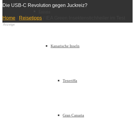
Die USB-C Revolution gegen Juckreiz?
Europa
Home
/
Reisetipps
/
IEA Green Insektenstichheiler im Test
Anzeige
Kanarische Inseln
Teneriffa
Gran Canaria