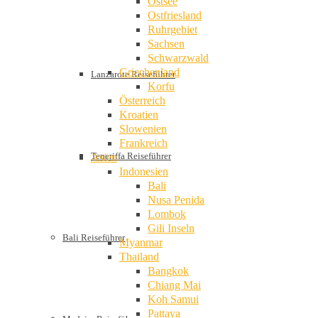
Ostsee
Ostfriesland
Ruhrgebiet
Sachsen
Schwarzwald
Griechenland
Lanzarote Reiseführer
Korfu
Österreich
Kroatien
Slowenien
Frankreich
Teneriffa Reiseführer
Asien
Indonesien
Bali
Nusa Penida
Lombok
Gili Inseln
Bali Reiseführer
Myanmar
Thailand
Bangkok
Chiang Mai
Koh Samui
Pattaya