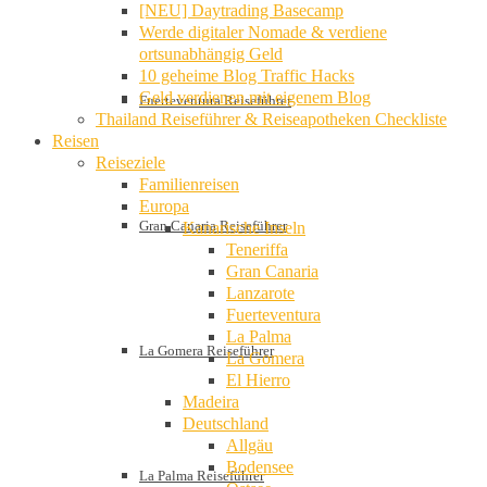
[NEU] Daytrading Basecamp
Werde digitaler Nomade & verdiene
ortsunabhängig Geld
10 geheime Blog Traffic Hacks
Geld verdienen mit eigenem Blog
Fuerteventura Reiseführer
Thailand Reiseführer & Reiseapotheken Checkliste
Reisen
Reiseziele
Familienreisen
Europa
Gran Canaria Reiseführer
Kanarische Inseln
Teneriffa
Gran Canaria
Lanzarote
Fuerteventura
La Palma
La Gomera Reiseführer
La Gomera
El Hierro
Madeira
Deutschland
Allgäu
Bodensee
La Palma Reiseführer