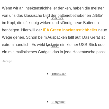
Wenn wir an Insektenstichheiler denken, haben die meisten
von uns das klassische Bild der batteriebetriebenen „Stifte“
Bodensee
im Kopf, die oft klobig wirken und ständig neue Batterien
benötigen. Hier will der
IEA Green Insektenstichheiler
neue
Wege gehen. Schon beim Auspacken fällt auf: Das Gerät ist
extrem handlich. Es wirkt fast wie ein kleiner USB-Stick oder
Ostsee
ein minimalistisches Gadget, das in jede Hosentasche passt.
Anzeige
Ostfriesland
Ruhrgebiet