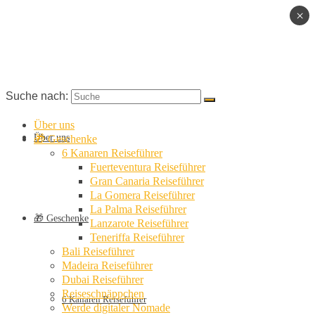
×
Suche nach:
Über uns
Über uns
🎁 Geschenke
6 Kanaren Reiseführer
Fuerteventura Reiseführer
Gran Canaria Reiseführer
La Gomera Reiseführer
La Palma Reiseführer
🎁 Geschenke
Lanzarote Reiseführer
Teneriffa Reiseführer
Bali Reiseführer
Madeira Reiseführer
Dubai Reiseführer
Reiseschnäppchen
6 Kanaren Reiseführer
Werde digitaler Nomade