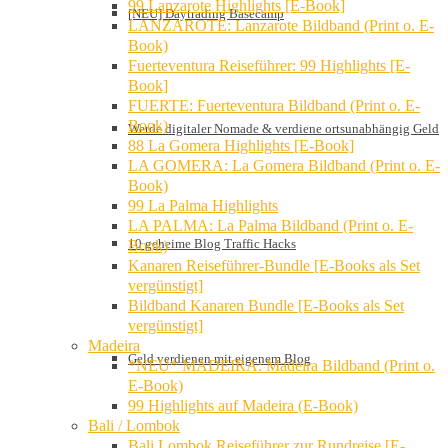
99 Lanzarote Highlights [E-Book]
[NEU] Daytrading Basecamp
LANZAROTE: Lanzarote Bildband (Print o. E-
Book)
Fuerteventura Reiseführer: 99 Highlights [E-
Book]
FUERTE: Fuerteventura Bildband (Print o. E-
Book)
Werde digitaler Nomade & verdiene ortsunabhängig Geld
88 La Gomera Highlights [E-Book]
LA GOMERA: La Gomera Bildband (Print o. E-
Book)
99 La Palma Highlights
LA PALMA: La Palma Bildband (Print o. E-
10 geheime Blog Traffic Hacks
Book)
Kanaren Reiseführer-Bundle [E-Books als Set
vergünstigt]
Bildband Kanaren Bundle [E-Books als Set
vergünstigt]
Madeira
Geld verdienen mit eigenem Blog
*NEU* MADEIRA: Madeira Bildband (Print o.
E-Book)
99 Highlights auf Madeira (E-Book)
Bali / Lombok
Bali Lombok Reiseführer zur Rundreise [E-