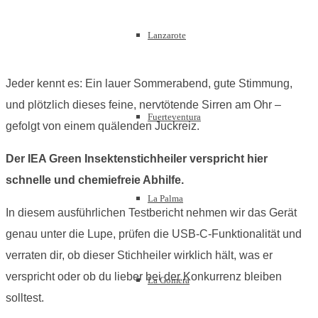
Lanzarote
Jeder kennt es: Ein lauer Sommerabend, gute Stimmung,
und plötzlich dieses feine, nervtötende Sirren am Ohr –
Fuerteventura
gefolgt von einem quälenden Juckreiz.
Der IEA Green Insektenstichheiler verspricht hier
schnelle und chemiefreie Abhilfe.
La Palma
In diesem ausführlichen Testbericht nehmen wir das Gerät
genau unter die Lupe, prüfen die USB-C-Funktionalität und
verraten dir, ob dieser Stichheiler wirklich hält, was er
verspricht oder ob du lieber bei der Konkurrenz bleiben
La Gomera
solltest.