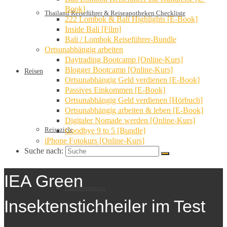
Book]
Thailand Reiseführer & Reiseapotheken Checkliste
222 Lombok & Bali Highlights [E-Book]
Inside Bali [Film]
Bali / Lombok Reiseführer-Bundle
Ortsunabhängig arbeiten
Daytrading Bootcamp [Online-Kurs]
Blogger Bootcamp [Online-Kurs]
Reisen
Ortsunabhängig Geld verdienen [E-Book]
Passives Einkommen [E-Book]
Ortsunabhängig Geld verdienen [Hörbuch]
Ortsunabhängig arbeiten & leben [E-Book]
Digitaler Nomade werden [Online-Kurs]
Reiseziele
Goodbye 9 to 5 [Bundle]
iPhone Fotokurs [Online-Kurs]
Suche nach:
IEA Green
Familienreisen
Insektenstichheiler im Test