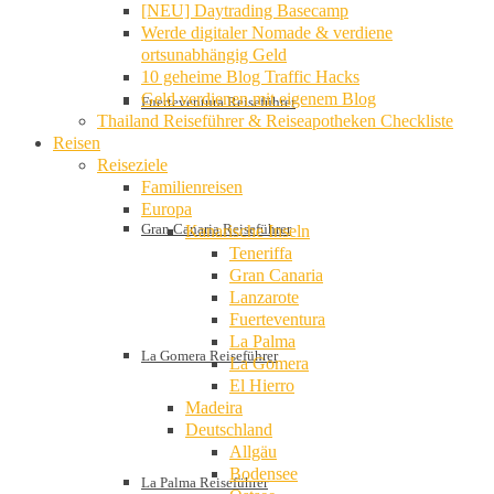
[NEU] Daytrading Basecamp
Werde digitaler Nomade & verdiene
ortsunabhängig Geld
10 geheime Blog Traffic Hacks
Geld verdienen mit eigenem Blog
Fuerteventura Reiseführer
Thailand Reiseführer & Reiseapotheken Checkliste
Reisen
Reiseziele
Familienreisen
Europa
Gran Canaria Reiseführer
Kanarische Inseln
Teneriffa
Gran Canaria
Lanzarote
Fuerteventura
La Palma
La Gomera Reiseführer
La Gomera
El Hierro
Madeira
Deutschland
Allgäu
Bodensee
La Palma Reiseführer