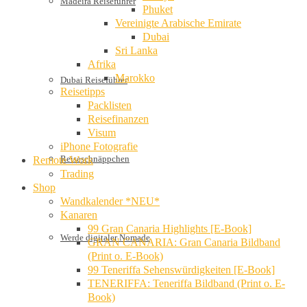
Madeira Reiseführer
Phuket
Vereinigte Arabische Emirate
Dubai
Sri Lanka
Afrika
Marokko
Dubai Reiseführer
Reisetipps
Packlisten
Reisefinanzen
Visum
iPhone Fotografie
Reiseschnäppchen
Remote Work
Trading
Shop
Wandkalender *NEU*
Kanaren
99 Gran Canaria Highlights [E-Book]
Werde digitaler Nomade
GRAN CANARIA: Gran Canaria Bildband
(Print o. E-Book)
99 Teneriffa Sehenswürdigkeiten [E-Book]
TENERIFFA: Teneriffa Bildband (Print o. E-
Book)