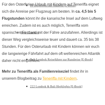
Für den Osterferien Urlaub mit Kindern auf Teneriffa eignet
99 Highlights auf Madeira (E-Book)
sich die Anreise per Flugzeug am besten. In
ca. 4,5 bis 5
Flugstunden
könnt ihr die kanarische Insel auf dem Luftweg
erreichen. Zudem ist es auch möglich, Teneriffa vom
spanischen Festland mit der Fähre anzufahren. Allerdings ist
Bali / Lombok
dieser Weg vergleichsweise teuer und dauert ca. 35 bis 38
Stunden. Für den Osterurlaub mit Kindern können wir euch
die langwierige Fährfahrt auf dem oft wellenreichen Atlantik
Bali Lombok Reiseführer zur Rundreise [E-Book]
daher nicht empfehlen.
Mehr zu Teneriffa als Familienreiseziel
findet ihr in
unserem Blogbeitrag zu
Teneriffa mit Kindern
.
222 Lombok & Bali Highlights [E-Book]