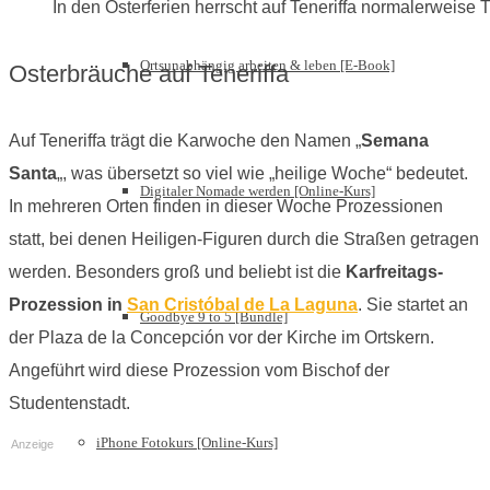
In den Osterferien herrscht auf Teneriffa normalerweise 
Ortsunabhängig arbeiten & leben [E-Book]
Osterbräuche auf Teneriffa
Auf Teneriffa trägt die Karwoche den Namen „
Semana
Santa
„, was übersetzt so viel wie „heilige Woche“ bedeutet.
Digitaler Nomade werden [Online-Kurs]
In mehreren Orten finden in dieser Woche Prozessionen
statt, bei denen Heiligen-Figuren durch die Straßen getragen
werden. Besonders groß und beliebt ist die
Karfreitags-
Prozession in
San Cristóbal de La Laguna
. Sie startet an
Goodbye 9 to 5 [Bundle]
der Plaza de la Concepción vor der Kirche im Ortskern.
Angeführt wird diese Prozession vom Bischof der
Studentenstadt.
iPhone Fotokurs [Online-Kurs]
Anzeige