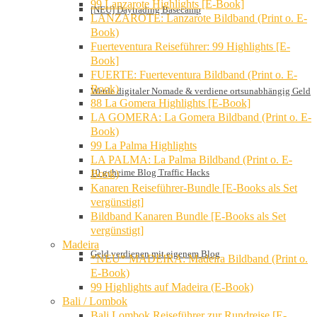
99 Lanzarote Highlights [E-Book]
[NEU] Daytrading Basecamp
LANZAROTE: Lanzarote Bildband (Print o. E-
Book)
Fuerteventura Reiseführer: 99 Highlights [E-
Book]
FUERTE: Fuerteventura Bildband (Print o. E-
Book)
Werde digitaler Nomade & verdiene ortsunabhängig Geld
88 La Gomera Highlights [E-Book]
LA GOMERA: La Gomera Bildband (Print o. E-
Book)
99 La Palma Highlights
LA PALMA: La Palma Bildband (Print o. E-
10 geheime Blog Traffic Hacks
Book)
Kanaren Reiseführer-Bundle [E-Books als Set
vergünstigt]
Bildband Kanaren Bundle [E-Books als Set
vergünstigt]
Madeira
Geld verdienen mit eigenem Blog
*NEU* MADEIRA: Madeira Bildband (Print o.
E-Book)
99 Highlights auf Madeira (E-Book)
Bali / Lombok
Bali Lombok Reiseführer zur Rundreise [E-