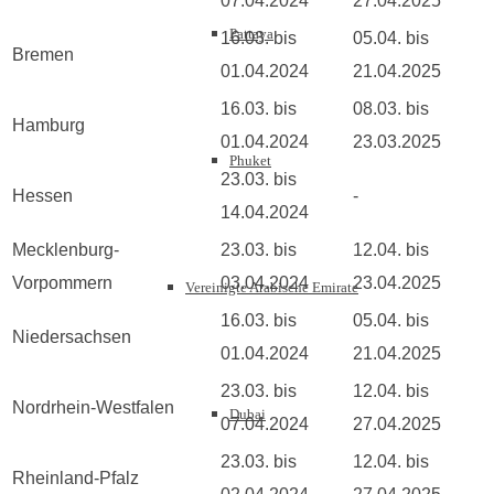
07.04.2024
27.04.2025
Pattaya
16.03. bis
05.04. bis
Bremen
01.04.2024
21.04.2025
16.03. bis
08.03. bis
Hamburg
01.04.2024
23.03.2025
Phuket
23.03. bis
Hessen
-
14.04.2024
Mecklenburg-
23.03. bis
12.04. bis
Vorpommern
03.04.2024
23.04.2025
Vereinigte Arabische Emirate
16.03. bis
05.04. bis
Niedersachsen
01.04.2024
21.04.2025
23.03. bis
12.04. bis
Nordrhein-Westfalen
Dubai
07.04.2024
27.04.2025
23.03. bis
12.04. bis
Rheinland-Pfalz