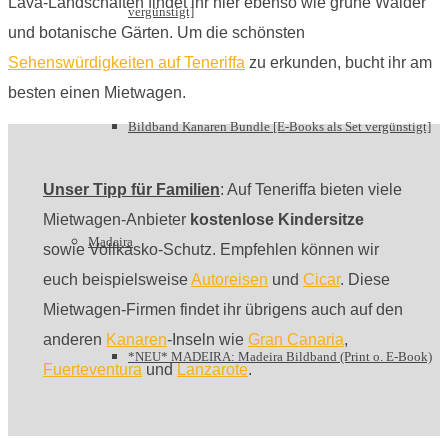
Lava-Landschaften findet ihr hier ebenso wie grüne Wälder
vergünstigt]
und botanische Gärten. Um die schönsten
Sehenswürdigkeiten auf Teneriffa
zu erkunden, bucht ihr am
besten einen Mietwagen.
Bildband Kanaren Bundle [E-Books als Set vergünstigt]
Unser Tipp für Familien
: Auf Teneriffa bieten viele
Mietwagen-Anbieter
kostenlose Kindersitze
Madeira
sowie Vollkasko-Schutz. Empfehlen können wir
euch beispielsweise
Autoreisen
und
Cicar
. Diese
Mietwagen-Firmen findet ihr übrigens auch auf den
anderen
Kanaren
-Inseln wie
Gran Canaria
,
*NEU* MADEIRA: Madeira Bildband (Print o. E-Book)
Fuerteventura
und
Lanzarote
.