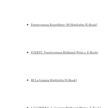
Fuerteventura Reiseführer: 99 Highlights [E-Book]
FUERTE: Fuerteventura Bildband (Print o. E-Book)
88 La Gomera Highlights [E-Book]
LA GOMERA: La Gomera Bildband (Print o. E-Book)