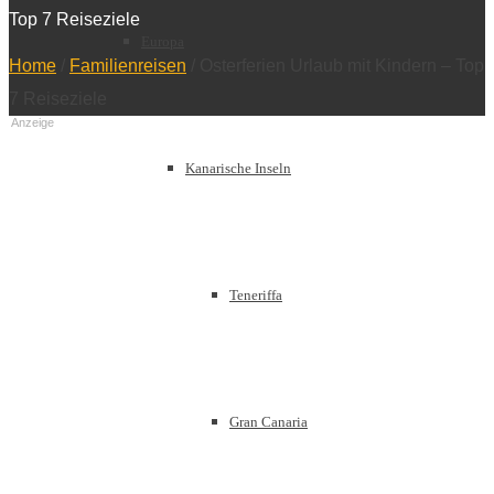
Top 7 Reiseziele
Europa
Home
/
Familienreisen
/
Osterferien Urlaub mit Kindern – Top
7 Reiseziele
Anzeige
Kanarische Inseln
Teneriffa
Gran Canaria