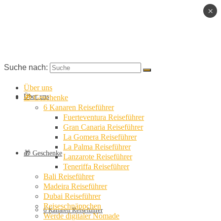
×
Suche nach:
Über uns
Über uns
🎁 Geschenke
6 Kanaren Reiseführer
Fuerteventura Reiseführer
Gran Canaria Reiseführer
La Gomera Reiseführer
La Palma Reiseführer
🎁 Geschenke
Lanzarote Reiseführer
Teneriffa Reiseführer
Bali Reiseführer
Madeira Reiseführer
Dubai Reiseführer
Reiseschnäppchen
6 Kanaren Reiseführer
Werde digitaler Nomade