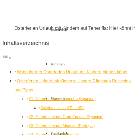
Osterferien Urlaub mit Kindern auf Teneriffa: Hier könnt 
Österreich
Inhaltsverzeichnis
Kroatien
Wann ihr den Osterferien Urlaub mit Kindern planen könnt
Osterferien Urlaub mit Kindern: Unsere 7 liebsten Reiseziele
und Tipps
#1: Osterferien auf Teneriffa (Spanien)
Slowenien
Osterbräuche auf Teneriffa
#2: Osterferien auf Gran Canaria (Spanien)
#3: Osterferien auf Madeira (Portugal)
Frankreich
#4: Osterurlaub in Dänemark