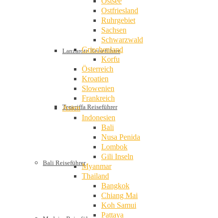
Ostsee
Ostfriesland
Ruhrgebiet
Sachsen
Schwarzwald
Griechenland
Lanzarote Reiseführer
Korfu
Österreich
Kroatien
Slowenien
Frankreich
Teneriffa Reiseführer
Asien
Indonesien
Bali
Nusa Penida
Lombok
Gili Inseln
Bali Reiseführer
Myanmar
Thailand
Bangkok
Chiang Mai
Koh Samui
Pattaya