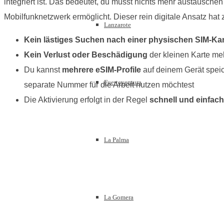
integriert ist. Das bedeutet, du musst nichts mehr austauschen 
Mobilfunknetzwerk ermöglicht. Dieser rein digitale Ansatz hat
Lanzarote
Kein lästiges Suchen nach einer physischen SIM-Kar
Kein Verlust oder Beschädigung
der kleinen Karte me
Du kannst
mehrere eSIM-Profile
auf deinem Gerät speic
Fuerteventura
separate Nummer für die Arbeit nutzen möchtest
Die Aktivierung erfolgt in der Regel
schnell und einfach
La Palma
La Gomera