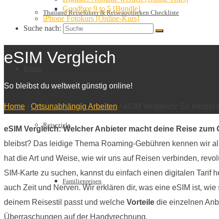
Goodbye 9 to 5 [Bundle]
Thailand Reiseführer & Reiseapotheken Checkliste
iPhone Fotokurs [Online-Kurs]
Suche nach:
eSIM Vergleich
Reisen
So bleibst du weltweit günstig online!
Home
/
Ortsunabhängig Arbeiten
/
eSIM Vergleich: So bleibst 
Reiseziele
eSIM Vergleich: Welcher Anbieter macht deine Reise zu
bleibst? Das leidige Thema Roaming-Gebühren kennen wir alle.
hat die Art und Weise, wie wir uns auf Reisen verbinden, rev
SIM-Karte zu suchen, kannst du einfach einen digitalen Tarif 
Familienreisen
auch Zeit und Nerven. Wir erklären dir, was eine eSIM ist, wie s
deinem Reisestil passt und welche
Vorteile
die einzelnen Anbi
Überraschungen auf der Handyrechnung.