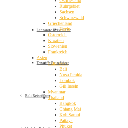
Ostfriesland
Ruhrgebiet
Sachsen
Schwarzwald
Griechenland
Korfu
Lanzarote Reiseführer
Österreich
Kroatien
Slowenien
Frankreich
Asien
Teneriffa Reiseführer
Indonesien
Bali
Nusa Penida
Lombok
Gili Inseln
Myanmar
Bali Reiseführer
Thailand
Bangkok
Chiang Mai
Koh Samui
Pattaya
Phuket