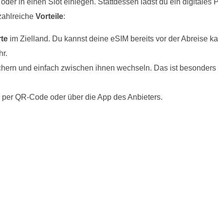
oder in einen Slot einlegen. Stattdessen lädst du ein digitales 
 zahlreiche
Vorteile
:
te
im Zielland. Du kannst deine eSIM bereits vor der Abreise kau
hr.
hern und einfach zwischen ihnen wechseln. Das ist besonders p
per QR-Code oder über die App des Anbieters.