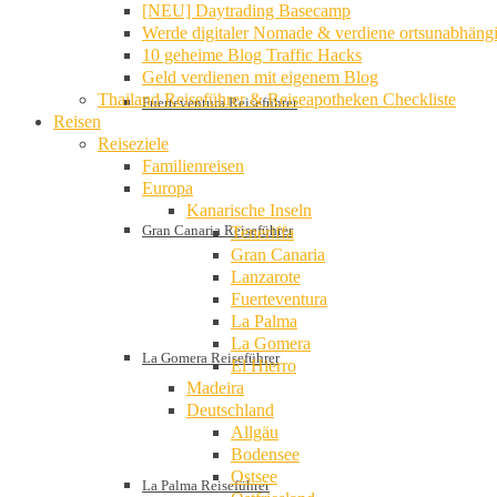
[NEU] Daytrading Basecamp
Werde digitaler Nomade & verdiene ortsunabhäng
10 geheime Blog Traffic Hacks
Geld verdienen mit eigenem Blog
Thailand Reiseführer & Reiseapotheken Checkliste
Fuerteventura Reiseführer
Reisen
Reiseziele
Familienreisen
Europa
Kanarische Inseln
Gran Canaria Reiseführer
Teneriffa
Gran Canaria
Lanzarote
Fuerteventura
La Palma
La Gomera
La Gomera Reiseführer
El Hierro
Madeira
Deutschland
Allgäu
Bodensee
Ostsee
La Palma Reiseführer