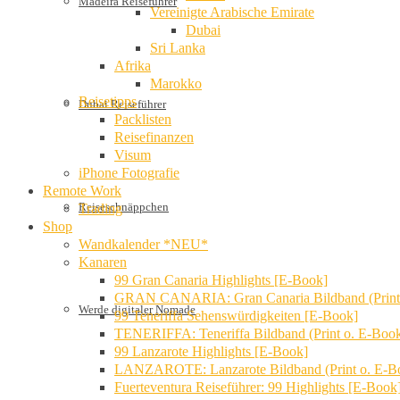
Madeira Reiseführer
Vereinigte Arabische Emirate
Dubai
Sri Lanka
Afrika
Marokko
Reisetipps
Dubai Reiseführer
Packlisten
Reisefinanzen
Visum
iPhone Fotografie
Remote Work
Reiseschnäppchen
Trading
Shop
Wandkalender *NEU*
Kanaren
99 Gran Canaria Highlights [E-Book]
GRAN CANARIA: Gran Canaria Bildband (Print
Werde digitaler Nomade
99 Teneriffa Sehenswürdigkeiten [E-Book]
TENERIFFA: Teneriffa Bildband (Print o. E-Boo
99 Lanzarote Highlights [E-Book]
LANZAROTE: Lanzarote Bildband (Print o. E-B
Fuerteventura Reiseführer: 99 Highlights [E-Book