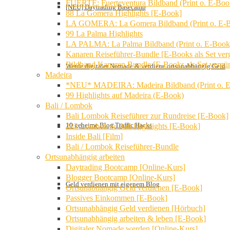
FUERTE: Fuerteventura Bildband (Print o. E-Boo
[NEU] Daytrading Basecamp
88 La Gomera Highlights [E-Book]
LA GOMERA: La Gomera Bildband (Print o. E-
99 La Palma Highlights
LA PALMA: La Palma Bildband (Print o. E-Book
Kanaren Reiseführer-Bundle [E-Books als Set verg
Bildband Kanaren Bundle [E-Books als Set vergün
Werde digitaler Nomade & verdiene ortsunabhängig Geld
Madeira
*NEU* MADEIRA: Madeira Bildband (Print o. 
99 Highlights auf Madeira (E-Book)
Bali / Lombok
Bali Lombok Reiseführer zur Rundreise [E-Book]
10 geheime Blog Traffic Hacks
222 Lombok & Bali Highlights [E-Book]
Inside Bali [Film]
Bali / Lombok Reiseführer-Bundle
Ortsunabhängig arbeiten
Daytrading Bootcamp [Online-Kurs]
Blogger Bootcamp [Online-Kurs]
Geld verdienen mit eigenem Blog
Ortsunabhängig Geld verdienen [E-Book]
Passives Einkommen [E-Book]
Ortsunabhängig Geld verdienen [Hörbuch]
Ortsunabhängig arbeiten & leben [E-Book]
Digitaler Nomade werden [Online-Kurs]