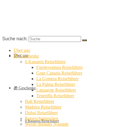
Suche nach:
Über uns
Über uns
🎁 Geschenke
6 Kanaren Reiseführer
Fuerteventura Reiseführer
Gran Canaria Reiseführer
La Gomera Reiseführer
La Palma Reiseführer
🎁 Geschenke
Lanzarote Reiseführer
Teneriffa Reiseführer
Bali Reiseführer
Madeira Reiseführer
Dubai Reiseführer
Reiseschnäppchen
6 Kanaren Reiseführer
Werde digitaler Nomade