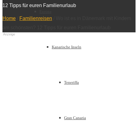
12 Tipps für euren Familienurlaub
Europa
Home
/
Familienreisen
/
Wo ist es in Dänemark mit Kindern
am schönsten? 12 Tipps für euren Familienurlaub
Anzeige
Kanarische Inseln
Teneriffa
Gran Canaria