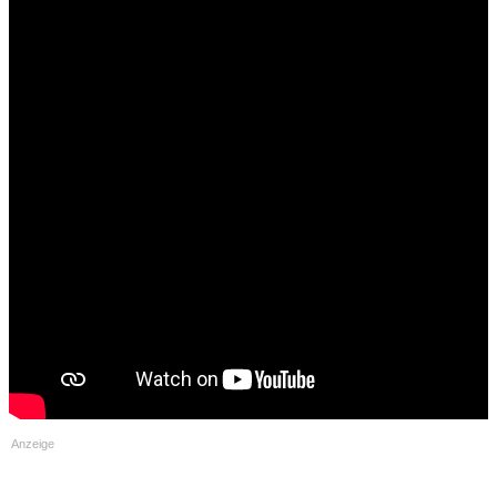
vergünstigt]
Bildband Kanaren Bundle [E-Books als Set vergünstigt]
Madeira
*NEU* MADEIRA: Madeira Bildband (Print o. E-Book)
Anzeige