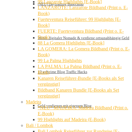
99 Lanzarote Highlights [E-Book]
[NEU] Daytrading Basecamp
LANZAROTE: Lanzarote Bildband (Print o. E-
Book)
Fuerteventura Reiseführer: 99 Highlights [E-
Book]
FUERTE: Fuerteventura Bildband (Print o. E-
Book)
Werde digitaler Nomade & verdiene ortsunabhängig Geld
88 La Gomera Highlights [E-Book]
LA GOMERA: La Gomera Bildband (Print o. E-
Book)
99 La Palma Highlights
LA PALMA: La Palma Bildband (Print o. E-
10 geheime Blog Traffic Hacks
Book)
Kanaren Reiseführer-Bundle [E-Books als Set
vergünstigt]
Bildband Kanaren Bundle [E-Books als Set
vergünstigt]
Madeira
Geld verdienen mit eigenem Blog
*NEU* MADEIRA: Madeira Bildband (Print o.
E-Book)
99 Highlights auf Madeira (E-Book)
Bali / Lombok
Bali Lombok Reiseführer zur Rundreise [E-