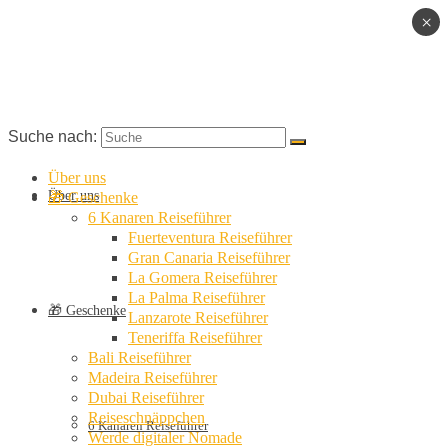
×
Suche nach:
Über uns
Über uns
🎁 Geschenke
6 Kanaren Reiseführer
Fuerteventura Reiseführer
Gran Canaria Reiseführer
La Gomera Reiseführer
La Palma Reiseführer
🎁 Geschenke
Lanzarote Reiseführer
Teneriffa Reiseführer
Bali Reiseführer
Madeira Reiseführer
Dubai Reiseführer
Reiseschnäppchen
6 Kanaren Reiseführer
Werde digitaler Nomade