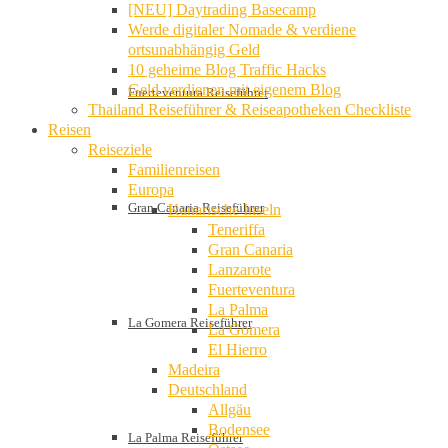
[NEU] Daytrading Basecamp
Werde digitaler Nomade & verdiene
ortsunabhängig Geld
10 geheime Blog Traffic Hacks
Geld verdienen mit eigenem Blog
Fuerteventura Reiseführer
Thailand Reiseführer & Reiseapotheken Checkliste
Reisen
Reiseziele
Familienreisen
Europa
Gran Canaria Reiseführer
Kanarische Inseln
Teneriffa
Gran Canaria
Lanzarote
Fuerteventura
La Palma
La Gomera Reiseführer
La Gomera
El Hierro
Madeira
Deutschland
Allgäu
Bodensee
La Palma Reiseführer