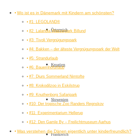
Wo ist es in Dänemark mit Kindern am schönsten?
#1: LEGOLAND®
Österreich
#2: Lalandia Wasserpark Billund
#3: Tivoli Vergnügungspark
#4: Bakken – der älteste Vergnügungspark der Welt
#5: Strandurlaub
Kroatien
#6: Bauernhofurlaub
#7: Djurs Sommerland Nimtofte
#8: Krokodilzoo in Eskilstrup
#9: Knuthenborg Safaripark
Slowenien
#10: Der tropische Zoo Randers Regnskov
#11: Experimentarium Hellerup
#12: Den Gamle By – Freilichtmuseum Aarhus
Was verstehen die Dänen eigentlich unter kinderfreundlich?
Frankreich