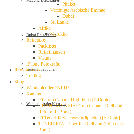
Madeira Reiseführer
Phuket
Vereinigte Arabische Emirate
Dubai
Sri Lanka
Afrika
Marokko
Dubai Reiseführer
Reisetipps
Packlisten
Reisefinanzen
Visum
iPhone Fotografie
Reiseschnäppchen
Remote Work
Trading
Shop
Wandkalender *NEU*
Kanaren
99 Gran Canaria Highlights [E-Book]
Werde digitaler Nomade
GRAN CANARIA: Gran Canaria Bildband
(Print o. E-Book)
99 Teneriffa Sehenswürdigkeiten [E-Book]
TENERIFFA: Teneriffa Bildband (Print o. E-
Book)