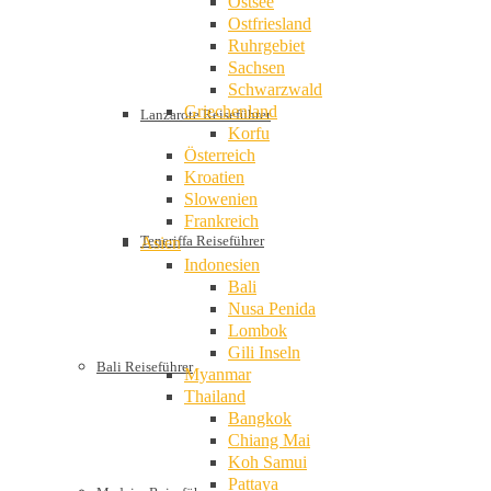
Ostsee
Ostfriesland
Ruhrgebiet
Sachsen
Schwarzwald
Griechenland
Lanzarote Reiseführer
Korfu
Österreich
Kroatien
Slowenien
Frankreich
Teneriffa Reiseführer
Asien
Indonesien
Bali
Nusa Penida
Lombok
Gili Inseln
Bali Reiseführer
Myanmar
Thailand
Bangkok
Chiang Mai
Koh Samui
Pattaya