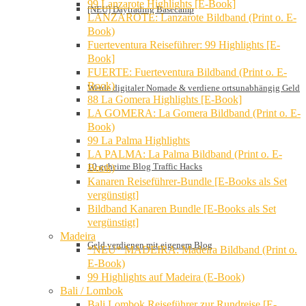
99 Lanzarote Highlights [E-Book]
[NEU] Daytrading Basecamp
LANZAROTE: Lanzarote Bildband (Print o. E-
Book)
Fuerteventura Reiseführer: 99 Highlights [E-
Book]
FUERTE: Fuerteventura Bildband (Print o. E-
Book)
Werde digitaler Nomade & verdiene ortsunabhängig Geld
88 La Gomera Highlights [E-Book]
LA GOMERA: La Gomera Bildband (Print o. E-
Book)
99 La Palma Highlights
LA PALMA: La Palma Bildband (Print o. E-
10 geheime Blog Traffic Hacks
Book)
Kanaren Reiseführer-Bundle [E-Books als Set
vergünstigt]
Bildband Kanaren Bundle [E-Books als Set
vergünstigt]
Madeira
Geld verdienen mit eigenem Blog
*NEU* MADEIRA: Madeira Bildband (Print o.
E-Book)
99 Highlights auf Madeira (E-Book)
Bali / Lombok
Bali Lombok Reiseführer zur Rundreise [E-