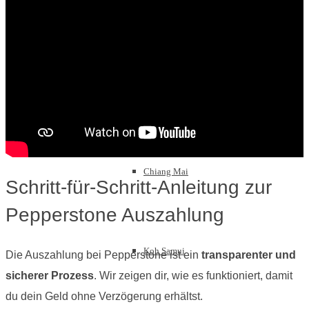
Thailand
Bangkok
Chiang Mai
Schritt-für-Schritt-Anleitung zur
Pepperstone Auszahlung
Koh Samui
Die Auszahlung bei Pepperstone ist ein
transparenter und
sicherer Prozess
. Wir zeigen dir, wie es funktioniert, damit
du dein Geld ohne Verzögerung erhältst.