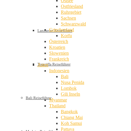
Ostsee
Ostfriesland
Ruhrgebiet
Sachsen
Schwarzwald
Griechenland
Lanzarote Reiseführer
Korfu
Österreich
Kroatien
Slowenien
Frankreich
Teneriffa Reiseführer
Asien
Indonesien
Bali
Nusa Penida
Lombok
Gili Inseln
Bali Reiseführer
Myanmar
Thailand
Bangkok
Chiang Mai
Koh Samui
Pattaya