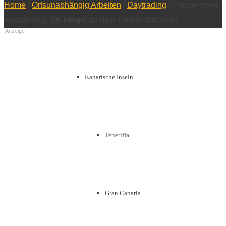
Home
/
Ortsunabhängig Arbeiten
/
Daytrading
/
Pepperstone
Europa
Auszahlung: So kriegst du dein Geld blitzschnell
Anzeige
Kanarische Inseln
Teneriffa
Gran Canaria