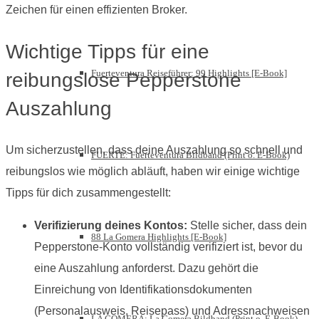
Zeichen für einen effizienten Broker.
Wichtige Tipps für eine
Fuerteventura Reiseführer: 99 Highlights [E-Book]
reibungslose Pepperstone
Auszahlung
Um sicherzustellen, dass deine Auszahlung so schnell und
FUERTE: Fuerteventura Bildband (Print o. E-Book)
reibungslos wie möglich abläuft, haben wir einige wichtige
Tipps für dich zusammengestellt:
Verifizierung deines Kontos:
Stelle sicher, dass dein
88 La Gomera Highlights [E-Book]
Pepperstone-Konto vollständig verifiziert ist, bevor du
eine Auszahlung anforderst. Dazu gehört die
Einreichung von Identifikationsdokumenten
(Personalausweis, Reisepass) und Adressnachweisen
LA GOMERA: La Gomera Bildband (Print o. E-Book)