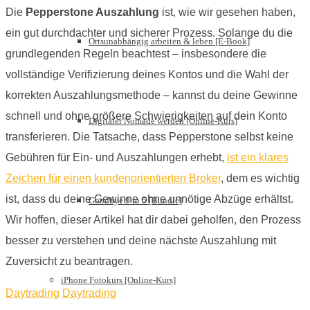
Die
Pepperstone Auszahlung
ist, wie wir gesehen haben,
ein gut durchdachter und sicherer Prozess. Solange du die
Ortsunabhängig arbeiten & leben [E-Book]
grundlegenden Regeln beachtest – insbesondere die
vollständige Verifizierung deines Kontos und die Wahl der
korrekten Auszahlungsmethode – kannst du deine Gewinne
schnell und ohne größere Schwierigkeiten auf dein Konto
Digitaler Nomade werden [Online-Kurs]
transferieren. Die Tatsache, dass Pepperstone selbst keine
Gebühren für Ein- und Auszahlungen erhebt,
ist ein klares
Zeichen für einen kundenorientierten Broker
, dem es wichtig
ist, dass du deine Gewinne ohne unnötige Abzüge erhältst.
Goodbye 9 to 5 [Bundle]
Wir hoffen, dieser Artikel hat dir dabei geholfen, den Prozess
besser zu verstehen und deine nächste Auszahlung mit
Zuversicht zu beantragen.
iPhone Fotokurs [Online-Kurs]
Daytrading
Daytrading