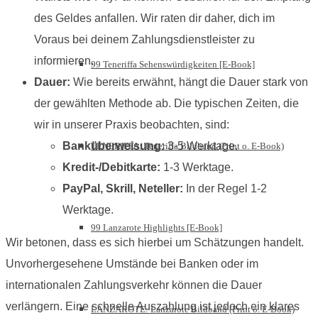
des Geldes anfallen. Wir raten dir daher, dich im
Voraus bei deinem Zahlungsdienstleister zu
informieren.
99 Teneriffa Sehenswürdigkeiten [E-Book]
Dauer:
Wie bereits erwähnt, hängt die Dauer stark von
der gewählten Methode ab. Die typischen Zeiten, die
wir in unserer Praxis beobachten, sind:
Banküberweisung:
3-5 Werktage.
TENERIFFA: Teneriffa Bildband (Print o. E-Book)
Kredit-/Debitkarte:
1-3 Werktage.
PayPal, Skrill, Neteller:
In der Regel 1-2
Werktage.
99 Lanzarote Highlights [E-Book]
Wir betonen, dass es sich hierbei um Schätzungen handelt.
Unvorhergesehene Umstände bei Banken oder im
internationalen Zahlungsverkehr können die Dauer
verlängern. Eine schnelle Auszahlung ist jedoch ein klares
LANZAROTE: Lanzarote Bildband (Print o. E-Book)