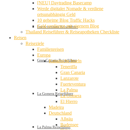
[NEU] Daytrading Basecamp
Werde digitaler Nomade & verdiene
ortsunabhängig Geld
10 geheime Blog Traffic Hacks
Geld verdienen mit eigenem Blog
Fuerteventura Reiseführer
Thailand Reiseführer & Reiseapotheken Checkliste
Reisen
Reiseziele
Familienreisen
Europa
Gran Canaria Reiseführer
Kanarische Inseln
Teneriffa
Gran Canaria
Lanzarote
Fuerteventura
La Palma
La Gomera Reiseführer
La Gomera
El Hierro
Madeira
Deutschland
Allgäu
Bodensee
La Palma Reiseführer