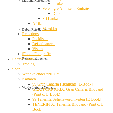
Madeira Reiseführer
Phuket
Vereinigte Arabische Emirate
Dubai
Sri Lanka
Afrika
Marokko
Dubai Reiseführer
Reisetipps
Packlisten
Reisefinanzen
Visum
iPhone Fotografie
Reiseschnäppchen
Remote Work
Trading
Shop
Wandkalender *NEU*
Kanaren
99 Gran Canaria Highlights [E-Book]
Werde digitaler Nomade
GRAN CANARIA: Gran Canaria Bildband
(Print o. E-Book)
99 Teneriffa Sehenswürdigkeiten [E-Book]
TENERIFFA: Teneriffa Bildband (Print o. E-
Book)