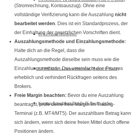
(Stromrechnung, Kontoauszug). Ohne eine
vollständige Verifizierung kann die Auszahlung
nicht
bearbeitet werden
. Dies ist ein Standardprozess, der
der Einhaltung der gesetzlichen Vorschriften dient.
99 La Palma Highlights
Auszahlungsmethode und Einzahlungsmethode:
Halte dich an die Regel, dass die
Auszahlungsmethode dieselbe sein muss wie die
Einzahlungsmethode. Das vereinfacht den Prozess
LA PALMA: La Palma Bildband (Print o. E-Book)
erheblich und verhindert Rückfragen seitens des
Brokers.
Freie Margin beachten:
Bevor du eine Auszahlung
Kanaren Reiseführer-Bundle [E-Books als Set
beantragst, prüfe deine freie Margin im Trading-
Terminal (z.B. MT4/MT5). Der auszahlbare Betrag kann
sich ändern, wenn sich deine freien Mittel durch offene
Positionen ändern.