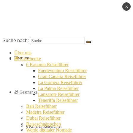
×
Suche nach:
Über uns
Über uns
🎁 Geschenke
6 Kanaren Reiseführer
Fuerteventura Reiseführer
Gran Canaria Reiseführer
La Gomera Reiseführer
La Palma Reiseführer
🎁 Geschenke
Lanzarote Reiseführer
Teneriffa Reiseführer
Bali Reiseführer
Madeira Reiseführer
Dubai Reiseführer
Reiseschnäppchen
6 Kanaren Reiseführer
Werde digitaler Nomade