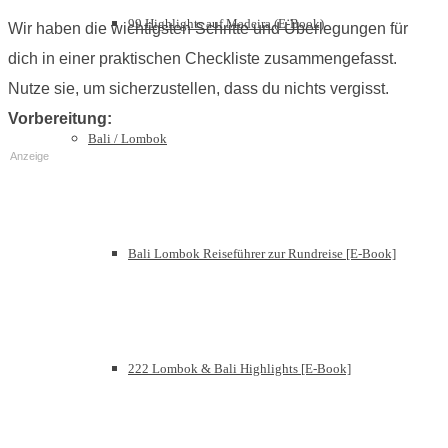
99 Highlights auf Madeira (E-Book)
Wir haben die wichtigsten Schritte und Überlegungen für
dich in einer praktischen Checkliste zusammengefasst.
Nutze sie, um sicherzustellen, dass du nichts vergisst.
Vorbereitung:
Bali / Lombok
Anzeige
Bali Lombok Reiseführer zur Rundreise [E-Book]
222 Lombok & Bali Highlights [E-Book]