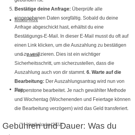
Bestätige deine Anfrage:
Überprüfe alle
eingegebenen Daten sorgfältig. Sobald du deine
Remote Work
Anfrage abgeschickt hast, erhältst du eine
Bestätigungs-E-Mail. In dieser E-Mail musst du oft auf
einen Link klicken, um die Auszahlung zu bestätigen
und zu verifizieren. Dies ist ein wichtiger
Trading
Sicherheitsschritt, um sicherzustellen, dass die
Auszahlung auch von dir stammt.
6. Warte auf die
Bearbeitung:
Der Auszahlungsantrag wird nun von
Shop
Pepperstone bearbeitet. Je nach gewählter Methode
und Wochentag (Wochenenden und Feiertage können
die Bearbeitung verzögern) wird das Geld transferiert.
Gebühren und Dauer: Was du
Wandkalender *NEU*