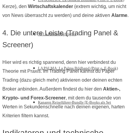
Kerze), den
Wirtschaftskalender
(extrem wichtig, um nicht
von News überrascht zu werden) und deine aktiven
Alarme
.
4. Die untere Leiste (Trading Panel &
99 La Palma Highlights
Screener)
Hier wird es richtig spannend, denn hier verbindest du
LA PALMA: La Palma Bildband (Print o. E-Book)
Theorie mit Praxis. Im Trading Panel kannst du Paper
Trading (dazu gleich mehr) aktivieren oder deinen echten
Broker anbinden. Außerdem findest du hier den
Aktien-,
Krypto- und Forex-Screener
, mit dem du tausende von
Kanaren Reiseführer-Bundle [E-Books als Set
Werten in Sekundenschnelle nach deinen eigenen, harten
Kriterien filtern kannst.
Indikatoren und technische