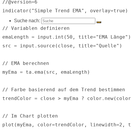
//@version=6

indicator("Simple Trend EMA", overlay=true)

Suche nach:
// Variablen definieren

emaLength = input.int(50, title="EMA Länge")

src = input.source(close, title="Quelle")

// EMA berechnen

myEma = ta.ema(src, emaLength)

// Farbe basierend auf dem Trend bestimmen

trendColor = close > myEma ? color.new(color
// Im Chart plotten
