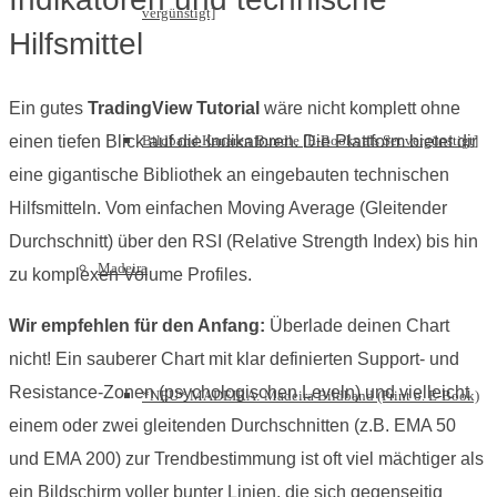
vergünstigt]
Hilfsmittel
Ein gutes
TradingView Tutorial
wäre nicht komplett ohne
Bildband Kanaren Bundle [E-Books als Set vergünstigt]
einen tiefen Blick auf die Indikatoren. Die Plattform bietet dir
eine gigantische Bibliothek an eingebauten technischen
Hilfsmitteln. Vom einfachen Moving Average (Gleitender
Durchschnitt) über den RSI (Relative Strength Index) bis hin
Madeira
zu komplexen Volume Profiles.
Wir empfehlen für den Anfang:
Überlade deinen Chart
nicht! Ein sauberer Chart mit klar definierten Support- und
Resistance-Zonen (psychologischen Leveln) und vielleicht
*NEU* MADEIRA: Madeira Bildband (Print o. E-Book)
einem oder zwei gleitenden Durchschnitten (z.B. EMA 50
und EMA 200) zur Trendbestimmung ist oft viel mächtiger als
ein Bildschirm voller bunter Linien, die sich gegenseitig