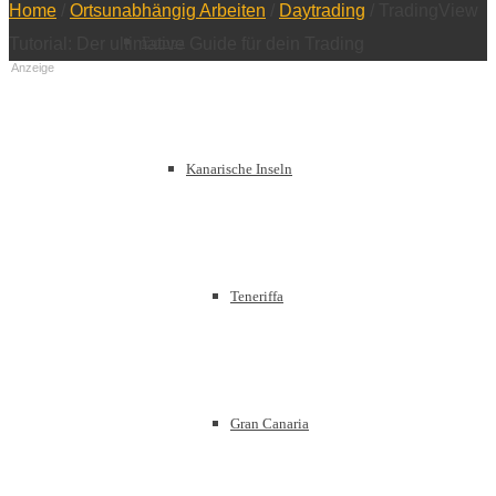
Home
/
Ortsunabhängig Arbeiten
/
Daytrading
/
TradingView
Europa
Tutorial: Der ultimative Guide für dein Trading
Anzeige
Kanarische Inseln
Teneriffa
Gran Canaria