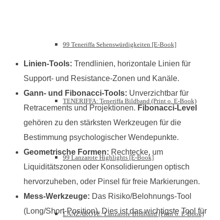
99 Teneriffa Sehenswürdigkeiten [E-Book]
Linien-Tools:
Trendlinien, horizontale Linien für
Support- und Resistance-Zonen und Kanäle.
Gann- und Fibonacci-Tools:
Unverzichtbar für
TENERIFFA: Teneriffa Bildband (Print o. E-Book)
Retracements und Projektionen.
Fibonacci-Level
gehören zu den stärksten Werkzeugen für die
Bestimmung psychologischer Wendepunkte.
Geometrische Formen:
Rechtecke, um
99 Lanzarote Highlights [E-Book]
Liquiditätszonen oder Konsolidierungen optisch
hervorzuheben, oder Pinsel für freie Markierungen.
Mess-Werkzeuge:
Das Risiko/Belohnungs-Tool
(Long/Short-Position). Dies ist das wichtigste Tool für
LANZAROTE: Lanzarote Bildband (Print o. E-Book)