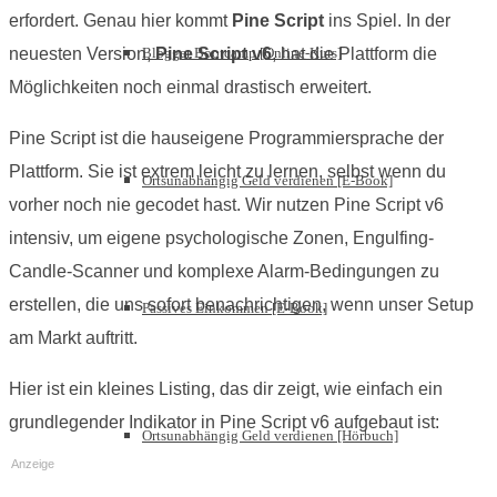
erfordert. Genau hier kommt
Pine Script
ins Spiel. In der
neuesten Version,
Pine Script v6
, hat die Plattform die
Blogger Bootcamp [Online-Kurs]
Möglichkeiten noch einmal drastisch erweitert.
Pine Script ist die hauseigene Programmiersprache der
Plattform. Sie ist extrem leicht zu lernen, selbst wenn du
Ortsunabhängig Geld verdienen [E-Book]
vorher noch nie gecodet hast. Wir nutzen Pine Script v6
intensiv, um eigene psychologische Zonen, Engulfing-
Candle-Scanner und komplexe Alarm-Bedingungen zu
erstellen, die uns sofort benachrichtigen, wenn unser Setup
Passives Einkommen [E-Book]
am Markt auftritt.
Hier ist ein kleines Listing, das dir zeigt, wie einfach ein
grundlegender Indikator in Pine Script v6 aufgebaut ist:
Ortsunabhängig Geld verdienen [Hörbuch]
Anzeige