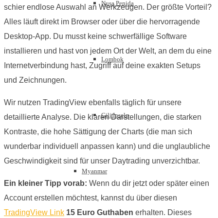
Nusa Penida
schier endlose Auswahl an Werkzeugen. Der größte Vorteil?
Alles läuft direkt im Browser oder über die hervorragende
Desktop-App. Du musst keine schwerfällige Software
installieren und hast von jedem Ort der Welt, an dem du eine
Lombok
Internetverbindung hast, Zugriff auf deine exakten Setups
und Zeichnungen.
Wir nutzen TradingView ebenfalls täglich für unsere
Gili Inseln
detaillierte Analyse. Die klaren Darstellungen, die starken
Kontraste, die hohe Sättigung der Charts (die man sich
wunderbar individuell anpassen kann) und die unglaubliche
Geschwindigkeit sind für unser Daytrading unverzichtbar.
Myanmar
Ein kleiner Tipp vorab:
Wenn du dir jetzt oder später einen
Account erstellen möchtest, kannst du über diesen
TradingView Link
15 Euro Guthaben
erhalten. Dieses