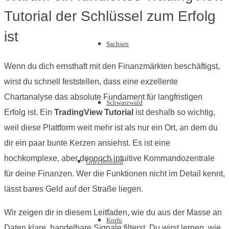
Tutorial der Schlüssel zum Erfolg
ist
Sachsen
Wenn du dich ernsthaft mit den Finanzmärkten beschäftigst,
wirst du schnell feststellen, dass eine exzellente
Chartanalyse das absolute Fundament für langfristigen
Schwarzwald
Erfolg ist. Ein
TradingView Tutorial
ist deshalb so wichtig,
weil diese Plattform weit mehr ist als nur ein Ort, an dem du
dir ein paar bunte Kerzen ansiehst. Es ist eine
hochkomplexe, aber dennoch intuitive Kommandozentrale
Griechenland
für deine Finanzen. Wer die Funktionen nicht im Detail kennt,
lässt bares Geld auf der Straße liegen.
Wir zeigen dir in diesem Leitfaden, wie du aus der Masse an
Korfu
Daten klare, handelbare Signale filterst. Du wirst lernen, wie