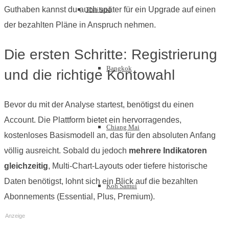
Guthaben kannst du auch später für ein Upgrade auf einen
Thailand
der bezahlten Pläne in Anspruch nehmen.
Die ersten Schritte: Registrierung
Bangkok
und die richtige Kontowahl
Bevor du mit der Analyse startest, benötigst du einen
Account. Die Plattform bietet ein hervorragendes,
Chiang Mai
kostenloses Basismodell an, das für den absoluten Anfang
völlig ausreicht. Sobald du jedoch
mehrere Indikatoren
gleichzeitig
, Multi-Chart-Layouts oder tiefere historische
Daten benötigst, lohnt sich ein Blick auf die bezahlten
Koh Samui
Abonnements (Essential, Plus, Premium).
Anzeige