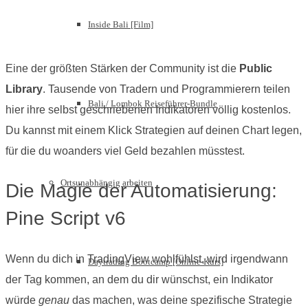
Inside Bali [Film]
Eine der größten Stärken der Community ist die
Public
Library
. Tausende von Tradern und Programmierern teilen
Bali / Lombok Reiseführer-Bundle
hier ihre selbst geschriebenen Indikatoren völlig kostenlos.
Du kannst mit einem Klick Strategien auf deinen Chart legen,
für die du woanders viel Geld bezahlen müsstest.
Ortsunabhängig arbeiten
Die Magie der Automatisierung:
Pine Script v6
Wenn du dich in TradingView wohlfühlst, wird irgendwann
Daytrading Bootcamp [Online-Kurs]
der Tag kommen, an dem du dir wünschst, ein Indikator
würde
genau
das machen, was deine spezifische Strategie