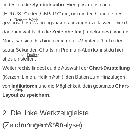
findest du die
Symbolsuche
. Hier gibst du einfach
„EURUSD“ oder „GBPJPY“ ein, um dir den Chart deines
Remote Work
gewünschten Währungspaares anzeigen zu lassen. Direkt
daneben wählst du die
Zeiteinheiten
(Timeframes). Von der
Monatsansicht bis hinunter in den 1-Minuten-Chart (oder
sogar Sekunden-Charts im Premium-Abo) kannst du hier
Trading
alles einstellen.
Weiter rechts findest du die Auswahl der
Chart-Darstellung
(Kerzen, Linien, Heikin Ashi), den Button zum Hinzufügen
von
Indikatoren
und die Möglichkeit, dein gesamtes
Chart-
Shop
Layout zu speichern
.
2. Die linke Werkzeugleiste
(Zeichnungen & Analyse)
Wandkalender *NEU*