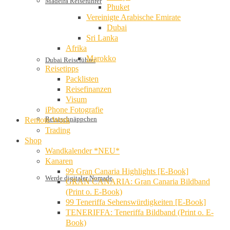
Madeira Reiseführer
Phuket
Vereinigte Arabische Emirate
Dubai
Sri Lanka
Afrika
Marokko
Dubai Reiseführer
Reisetipps
Packlisten
Reisefinanzen
Visum
iPhone Fotografie
Reiseschnäppchen
Remote Work
Trading
Shop
Wandkalender *NEU*
Kanaren
99 Gran Canaria Highlights [E-Book]
Werde digitaler Nomade
GRAN CANARIA: Gran Canaria Bildband
(Print o. E-Book)
99 Teneriffa Sehenswürdigkeiten [E-Book]
TENERIFFA: Teneriffa Bildband (Print o. E-
Book)