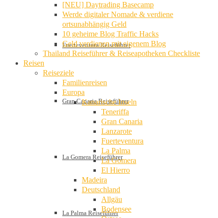
[NEU] Daytrading Basecamp
Werde digitaler Nomade & verdiene
ortsunabhängig Geld
10 geheime Blog Traffic Hacks
Geld verdienen mit eigenem Blog
Fuerteventura Reiseführer
Thailand Reiseführer & Reiseapotheken Checkliste
Reisen
Reiseziele
Familienreisen
Europa
Gran Canaria Reiseführer
Kanarische Inseln
Teneriffa
Gran Canaria
Lanzarote
Fuerteventura
La Palma
La Gomera Reiseführer
La Gomera
El Hierro
Madeira
Deutschland
Allgäu
Bodensee
La Palma Reiseführer