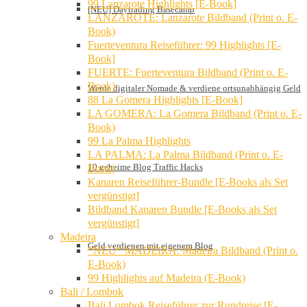
99 Lanzarote Highlights [E-Book]
[NEU] Daytrading Basecamp
LANZAROTE: Lanzarote Bildband (Print o. E-
Book)
Fuerteventura Reiseführer: 99 Highlights [E-
Book]
FUERTE: Fuerteventura Bildband (Print o. E-
Book)
Werde digitaler Nomade & verdiene ortsunabhängig Geld
88 La Gomera Highlights [E-Book]
LA GOMERA: La Gomera Bildband (Print o. E-
Book)
99 La Palma Highlights
LA PALMA: La Palma Bildband (Print o. E-
10 geheime Blog Traffic Hacks
Book)
Kanaren Reiseführer-Bundle [E-Books als Set
vergünstigt]
Bildband Kanaren Bundle [E-Books als Set
vergünstigt]
Madeira
Geld verdienen mit eigenem Blog
*NEU* MADEIRA: Madeira Bildband (Print o.
E-Book)
99 Highlights auf Madeira (E-Book)
Bali / Lombok
Bali Lombok Reiseführer zur Rundreise [E-