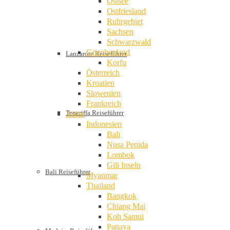
Ostsee
Ostfriesland
Ruhrgebiet
Sachsen
Schwarzwald
Griechenland
Lanzarote Reiseführer
Korfu
Österreich
Kroatien
Slowenien
Frankreich
Teneriffa Reiseführer
Asien
Indonesien
Bali
Nusa Penida
Lombok
Gili Inseln
Bali Reiseführer
Myanmar
Thailand
Bangkok
Chiang Mai
Koh Samui
Pattaya