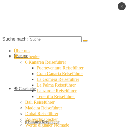
×
Suche nach:
Über uns
Über uns
🎁 Geschenke
6 Kanaren Reiseführer
Fuerteventura Reiseführer
Gran Canaria Reiseführer
La Gomera Reiseführer
La Palma Reiseführer
🎁 Geschenke
Lanzarote Reiseführer
Teneriffa Reiseführer
Bali Reiseführer
Madeira Reiseführer
Dubai Reiseführer
Reiseschnäppchen
6 Kanaren Reiseführer
Werde digitaler Nomade