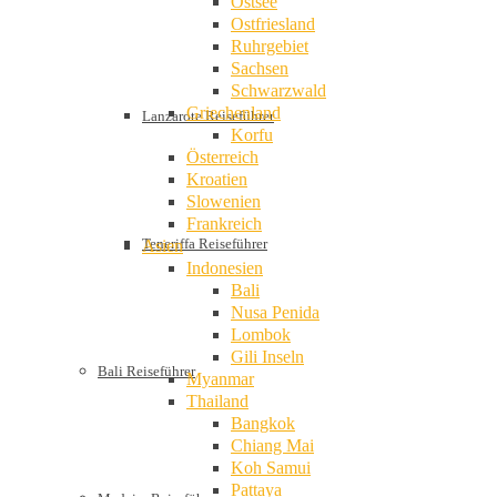
Ostsee
Ostfriesland
Ruhrgebiet
Sachsen
Schwarzwald
Griechenland
Lanzarote Reiseführer
Korfu
Österreich
Kroatien
Slowenien
Frankreich
Teneriffa Reiseführer
Asien
Indonesien
Bali
Nusa Penida
Lombok
Gili Inseln
Bali Reiseführer
Myanmar
Thailand
Bangkok
Chiang Mai
Koh Samui
Pattaya