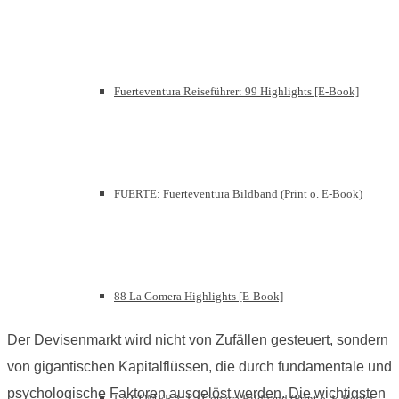
Fuerteventura Reiseführer: 99 Highlights [E-Book]
FUERTE: Fuerteventura Bildband (Print o. E-Book)
88 La Gomera Highlights [E-Book]
Der Devisenmarkt wird nicht von Zufällen gesteuert, sondern
von gigantischen Kapitalflüssen, die durch fundamentale und
psychologische Faktoren ausgelöst werden. Die wichtigsten
LA GOMERA: La Gomera Bildband (Print o. E-Book)