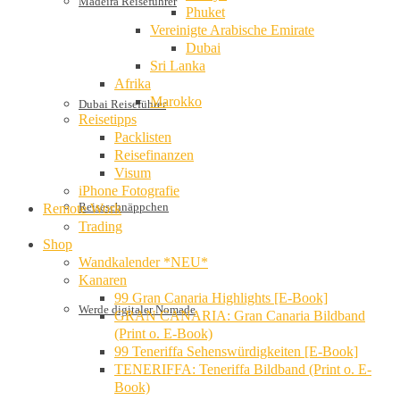
Madeira Reiseführer
Phuket
Vereinigte Arabische Emirate
Dubai
Sri Lanka
Afrika
Marokko
Dubai Reiseführer
Reisetipps
Packlisten
Reisefinanzen
Visum
iPhone Fotografie
Reiseschnäppchen
Remote Work
Trading
Shop
Wandkalender *NEU*
Kanaren
99 Gran Canaria Highlights [E-Book]
Werde digitaler Nomade
GRAN CANARIA: Gran Canaria Bildband
(Print o. E-Book)
99 Teneriffa Sehenswürdigkeiten [E-Book]
TENERIFFA: Teneriffa Bildband (Print o. E-
Book)