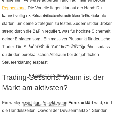
empfehlen. Verweise außerdem auch auf meinen Broker
Pepperstone
. Die Vorteile liegen klar auf der Hand: Du
kannst völlig risikofrei mit einem kostenlosen Demokonto
Ortsunabhängig arbeiten & leben [E-Book]
starten, um deine Strategien zu testen. Zudem ist der Broker
streng durch die BaFin reguliert, was für höchste Sicherheit
deiner Einlagen sorgt. Ein massiver Pluspunkt für deutsche
Digitaler Nomade werden [Online-Kurs]
Trader: Die Steuern werden automatisch abgeführt, sodass
du dir den bürokratischen Albtraum bei der jährlichen
Steuererklärung ersparst.
Goodbye 9 to 5 [Bundle]
Trading-Sessions: Wann ist der
Markt am aktivsten?
Ein weiterer wichtiger Aspekt, wenn
Forex erklärt
wird, sind
iPhone Fotokurs [Online-Kurs]
die Handelszeiten. Obwohl der Devisenmarkt 24 Stunden