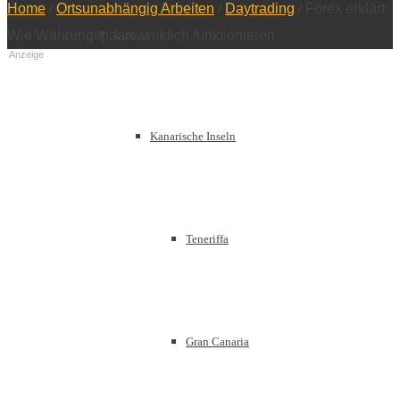
Home
/
Ortsunabhängig Arbeiten
/
Daytrading
/
Forex erklärt:
Europa
Wie Währungspaare wirklich funktionieren
Anzeige
Kanarische Inseln
Teneriffa
Gran Canaria