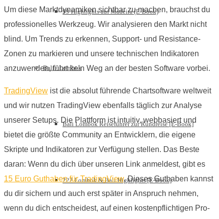
Um diese Marktdynamiken sichtbar zu machen, brauchst du
99 Highlights auf Madeira (E-Book)
professionelles Werkzeug. Wir analysieren den Markt nicht
blind. Um Trends zu erkennen, Support- und Resistance-
Zonen zu markieren und unsere technischen Indikatoren
Bali / Lombok
anzuwenden, führt kein Weg an der besten Software vorbei.
TradingView
ist die absolut führende Chartsoftware weltweit
und wir nutzen TradingView ebenfalls täglich zur Analyse
unserer Setups. Die Plattform ist intuitiv, webbasiert und
Bali Lombok Reiseführer zur Rundreise [E-Book]
bietet die größte Community an Entwicklern, die eigene
Skripte und Indikatoren zur Verfügung stellen. Das Beste
daran: Wenn du dich über unseren Link anmeldest, gibt es
15 Euro Guthaben für TradingView
. Dieses Guthaben kannst
222 Lombok & Bali Highlights [E-Book]
du dir sichern und auch erst später in Anspruch nehmen,
wenn du dich entscheidest, auf einen kostenpflichtigen Pro-