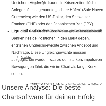
Unsicherheit oder Vertrauen. In Krisenzeiten flüchten
vergünstigt]
Anleger oft in sogenannte „sichere Häfen“ (Safe Haven
Currencies) wie den US-Dollar, den Schweizer
Franken (CHF) oder den Japanischen Yen (JPY).
Bildband Kanaren Bundle [E-Books als Set vergünstigt]
Liquidität und Orderfluss:
Wenn große institutionelle
Banken riesige Positionen in den Markt geben,
entstehen Ungleichgewichte zwischen Angebot und
Nachfrage. Diese Ungleichgewichte müssen
Madeira
ausgeglichen werden, was zu den starken, impulsiven
Bewegungen führt, die wir im Chart als lange Kerzen
sehen.
*NEU* MADEIRA: Madeira Bildband (Print o. E-Book)
Unsere Analyse: Die beste
Chartsoftware für deinen Erfolg