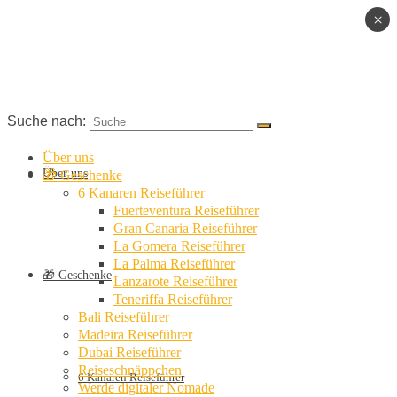
×
Suche nach:
Über uns
Über uns
🎁 Geschenke
6 Kanaren Reiseführer
Fuerteventura Reiseführer
Gran Canaria Reiseführer
La Gomera Reiseführer
La Palma Reiseführer
🎁 Geschenke
Lanzarote Reiseführer
Teneriffa Reiseführer
Bali Reiseführer
Madeira Reiseführer
Dubai Reiseführer
Reiseschnäppchen
6 Kanaren Reiseführer
Werde digitaler Nomade