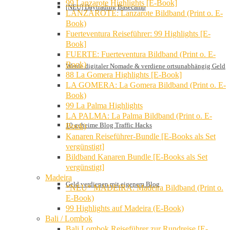
99 Lanzarote Highlights [E-Book]
[NEU] Daytrading Basecamp
LANZAROTE: Lanzarote Bildband (Print o. E-
Book)
Fuerteventura Reiseführer: 99 Highlights [E-
Book]
FUERTE: Fuerteventura Bildband (Print o. E-
Book)
Werde digitaler Nomade & verdiene ortsunabhängig Geld
88 La Gomera Highlights [E-Book]
LA GOMERA: La Gomera Bildband (Print o. E-
Book)
99 La Palma Highlights
LA PALMA: La Palma Bildband (Print o. E-
10 geheime Blog Traffic Hacks
Book)
Kanaren Reiseführer-Bundle [E-Books als Set
vergünstigt]
Bildband Kanaren Bundle [E-Books als Set
vergünstigt]
Madeira
Geld verdienen mit eigenem Blog
*NEU* MADEIRA: Madeira Bildband (Print o.
E-Book)
99 Highlights auf Madeira (E-Book)
Bali / Lombok
Bali Lombok Reiseführer zur Rundreise [E-