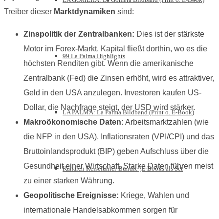
Treiber dieser
Marktdynamiken
sind:
Zinspolitik der Zentralbanken:
Dies ist der stärkste
Motor im Forex-Markt. Kapital fließt dorthin, wo es die
99 La Palma Highlights
höchsten Renditen gibt. Wenn die amerikanische
Zentralbank (Fed) die Zinsen erhöht, wird es attraktiver,
Geld in den USA anzulegen. Investoren kaufen US-
Dollar, die Nachfrage steigt, der USD wird stärker.
LA PALMA: La Palma Bildband (Print o. E-Book)
Makroökonomische Daten:
Arbeitsmarktzahlen (wie
die NFP in den USA), Inflationsraten (VPI/CPI) und das
Bruttoinlandsprodukt (BIP) geben Aufschluss über die
Gesundheit einer Wirtschaft. Starke Daten führen meist
Kanaren Reiseführer-Bundle [E-Books als Set
zu einer starken Währung.
Geopolitische Ereignisse:
Kriege, Wahlen und
internationale Handelsabkommen sorgen für