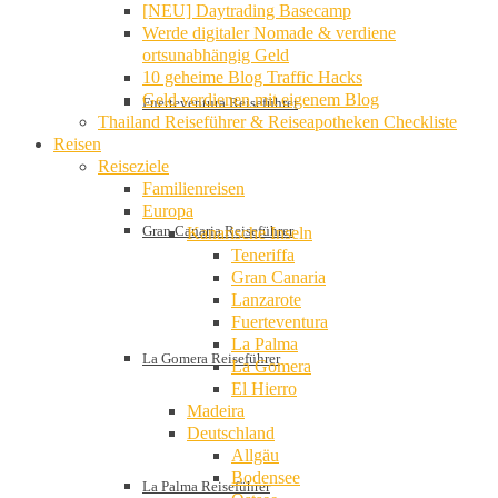
[NEU] Daytrading Basecamp
Werde digitaler Nomade & verdiene
ortsunabhängig Geld
10 geheime Blog Traffic Hacks
Geld verdienen mit eigenem Blog
Fuerteventura Reiseführer
Thailand Reiseführer & Reiseapotheken Checkliste
Reisen
Reiseziele
Familienreisen
Europa
Gran Canaria Reiseführer
Kanarische Inseln
Teneriffa
Gran Canaria
Lanzarote
Fuerteventura
La Palma
La Gomera Reiseführer
La Gomera
El Hierro
Madeira
Deutschland
Allgäu
Bodensee
La Palma Reiseführer