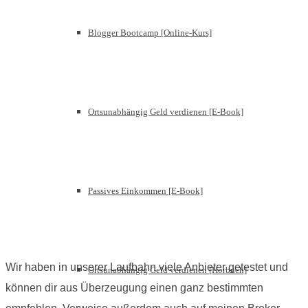
Blogger Bootcamp [Online-Kurs]
Ortsunabhängig Geld verdienen [E-Book]
Passives Einkommen [E-Book]
Wir haben in unserer Laufbahn viele Anbieter getestet und
Ortsunabhängig Geld verdienen [Hörbuch]
können dir aus Überzeugung einen ganz bestimmten