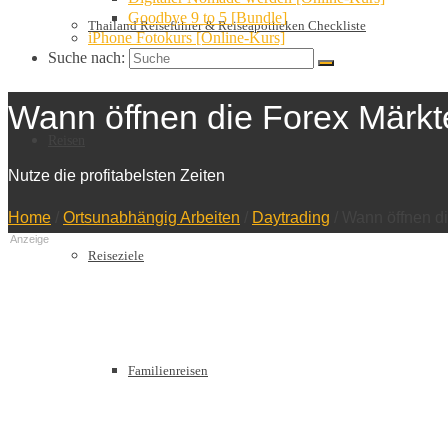
Goodbye 9 to 5 [Bundle]
Thailand Reiseführer & Reiseapotheken Checkliste
iPhone Fotokurs [Online-Kurs]
Suche nach:
Wann öffnen die Forex Märkt
Reisen
Nutze die profitabelsten Zeiten
Home
/
Ortsunabhängig Arbeiten
/
Daytrading
/
Wann öffnen di
Anzeige
Reiseziele
Familienreisen