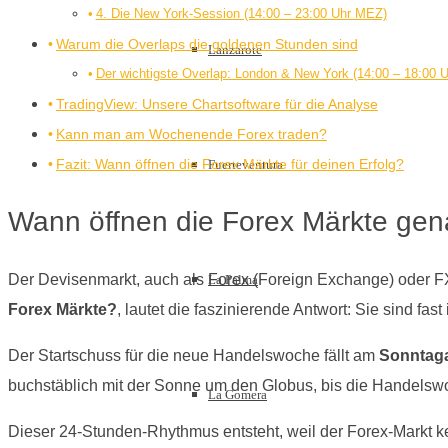
4. Die New York-Session (14:00 – 23:00 Uhr MEZ)
Warum die Overlaps die goldenen Stunden sind
Lanzarote
Der wichtigste Overlap: London & New York (14:00 – 18:00 
TradingView: Unsere Chartsoftware für die Analyse
Kann man am Wochenende Forex traden?
Fazit: Wann öffnen die Forex Märkte für deinen Erfolg?
Fuerteventura
Wann öffnen die Forex Märkte gen
Der Devisenmarkt, auch als Forex (Foreign Exchange) oder FX
La Palma
Forex Märkte?
, lautet die faszinierende Antwort: Sie sind fas
Der Startschuss für die neue Handelswoche fällt am
Sonntaga
buchstäblich mit der Sonne um den Globus, bis die Handels
La Gomera
Dieser 24-Stunden-Rhythmus entsteht, weil der Forex-Markt kei