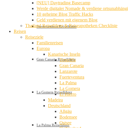
[NEU] Daytrading Basecamp
Werde digitaler Nomade & verdiene ortsunabhäng
10 geheime Blog Traffic Hacks
Geld verdienen mit eigenem Blog
Thailand Reiseführer & Reiseapotheken Checkliste
Fuerteventura Reiseführer
Reisen
Reiseziele
Familienreisen
Europa
Kanarische Inseln
Gran Canaria Reiseführer
Teneriffa
Gran Canaria
Lanzarote
Fuerteventura
La Palma
La Gomera
La Gomera Reiseführer
El Hierro
Madeira
Deutschland
Allgäu
Bodensee
Ostsee
La Palma Reiseführer