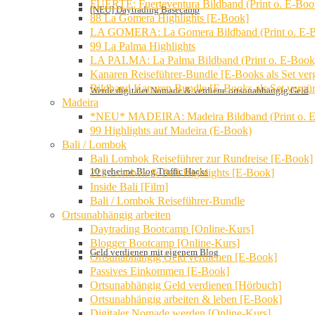
FUERTE: Fuerteventura Bildband (Print o. E-Boo
[NEU] Daytrading Basecamp
88 La Gomera Highlights [E-Book]
LA GOMERA: La Gomera Bildband (Print o. E-
99 La Palma Highlights
LA PALMA: La Palma Bildband (Print o. E-Book
Kanaren Reiseführer-Bundle [E-Books als Set verg
Bildband Kanaren Bundle [E-Books als Set vergün
Werde digitaler Nomade & verdiene ortsunabhängig Geld
Madeira
*NEU* MADEIRA: Madeira Bildband (Print o. 
99 Highlights auf Madeira (E-Book)
Bali / Lombok
Bali Lombok Reiseführer zur Rundreise [E-Book]
10 geheime Blog Traffic Hacks
222 Lombok & Bali Highlights [E-Book]
Inside Bali [Film]
Bali / Lombok Reiseführer-Bundle
Ortsunabhängig arbeiten
Daytrading Bootcamp [Online-Kurs]
Blogger Bootcamp [Online-Kurs]
Geld verdienen mit eigenem Blog
Ortsunabhängig Geld verdienen [E-Book]
Passives Einkommen [E-Book]
Ortsunabhängig Geld verdienen [Hörbuch]
Ortsunabhängig arbeiten & leben [E-Book]
Digitaler Nomade werden [Online-Kurs]