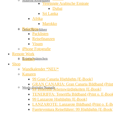
Madeira Reiseführer
Vereinigte Arabische Emirate
Dubai
Sri Lanka
Afrika
Marokko
Reisetipps
Dubai Reiseführer
Packlisten
Reisefinanzen
Visum
iPhone Fotografie
Remote Work
Reiseschnäppchen
Trading
Shop
Wandkalender *NEU*
Kanaren
99 Gran Canaria Highlights [E-Book]
GRAN CANARIA: Gran Canaria Bildband (Print
Werde digitaler Nomade
99 Teneriffa Sehenswürdigkeiten [E-Book]
TENERIFFA: Teneriffa Bildband (Print o. E-Boo
99 Lanzarote Highlights [E-Book]
LANZAROTE: Lanzarote Bildband (Print o. E-B
Fuerteventura Reiseführer: 99 Highlights [E-Book