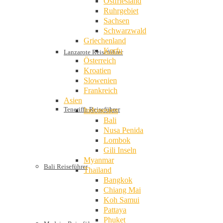
Ostfriesland
Ruhrgebiet
Sachsen
Schwarzwald
Griechenland
Korfu
Lanzarote Reiseführer
Österreich
Kroatien
Slowenien
Frankreich
Asien
Teneriffa Reiseführer
Indonesien
Bali
Nusa Penida
Lombok
Gili Inseln
Myanmar
Bali Reiseführer
Thailand
Bangkok
Chiang Mai
Koh Samui
Pattaya
Phuket