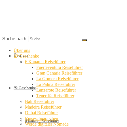
Suche nach:
Über uns
Über uns
🎁 Geschenke
6 Kanaren Reiseführer
Fuerteventura Reiseführer
Gran Canaria Reiseführer
La Gomera Reiseführer
La Palma Reiseführer
🎁 Geschenke
Lanzarote Reiseführer
Teneriffa Reiseführer
Bali Reiseführer
Madeira Reiseführer
Dubai Reiseführer
Reiseschnäppchen
6 Kanaren Reiseführer
Werde digitaler Nomade