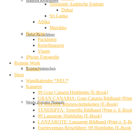
Madeira Reiseführer
Vereinigte Arabische Emirate
Dubai
Sri Lanka
Afrika
Marokko
Reisetipps
Dubai Reiseführer
Packlisten
Reisefinanzen
Visum
iPhone Fotografie
Remote Work
Reiseschnäppchen
Trading
Shop
Wandkalender *NEU*
Kanaren
99 Gran Canaria Highlights [E-Book]
GRAN CANARIA: Gran Canaria Bildband (Print
Werde digitaler Nomade
99 Teneriffa Sehenswürdigkeiten [E-Book]
TENERIFFA: Teneriffa Bildband (Print o. E-Boo
99 Lanzarote Highlights [E-Book]
LANZAROTE: Lanzarote Bildband (Print o. E-B
Fuerteventura Reiseführer: 99 Highlights [E-Book