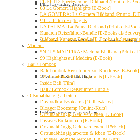
FUERTE: Fuerteventura Bildband (Print o. E-Boo
[NEU] Daytrading Basecamp
88 La Gomera Highlights [E-Book]
LA GOMERA: La Gomera Bildband (Print o. E-
99 La Palma Highlights
LA PALMA: La Palma Bildband (Print o. E-Book
Kanaren Reiseführer-Bundle [E-Books als Set verg
Bildband Kanaren Bundle [E-Books als Set vergün
Werde digitaler Nomade & verdiene ortsunabhängig Geld
Madeira
*NEU* MADEIRA: Madeira Bildband (Print o. 
99 Highlights auf Madeira (E-Book)
Bali / Lombok
Bali Lombok Reiseführer zur Rundreise [E-Book]
10 geheime Blog Traffic Hacks
222 Lombok & Bali Highlights [E-Book]
Inside Bali [Film]
Bali / Lombok Reiseführer-Bundle
Ortsunabhängig arbeiten
Daytrading Bootcamp [Online-Kurs]
Blogger Bootcamp [Online-Kurs]
Geld verdienen mit eigenem Blog
Ortsunabhängig Geld verdienen [E-Book]
Passives Einkommen [E-Book]
Ortsunabhängig Geld verdienen [Hörbuch]
Ortsunabhängig arbeiten & leben [E-Book]
Digitaler Nomade werden [Online-Kurs]