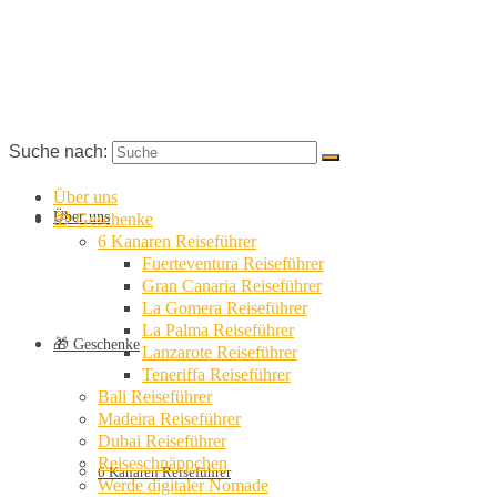
Suche nach:
Über uns
Über uns
🎁 Geschenke
6 Kanaren Reiseführer
Fuerteventura Reiseführer
Gran Canaria Reiseführer
La Gomera Reiseführer
La Palma Reiseführer
🎁 Geschenke
Lanzarote Reiseführer
Teneriffa Reiseführer
Bali Reiseführer
Madeira Reiseführer
Dubai Reiseführer
Reiseschnäppchen
6 Kanaren Reiseführer
Werde digitaler Nomade