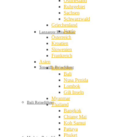
Ostfriesland
Ruhrgebiet
Sachsen
Schwarzwald
Griechenland
Korfu
Lanzarote Reiseführer
Österreich
Kroatien
Slowenien
Frankreich
Asien
Teneriffa Reiseführer
Indonesien
Bali
Nusa Penida
Lombok
Gili Inseln
Myanmar
Bali Reiseführer
Thailand
Bangkok
Chiang Mai
Koh Samui
Pattaya
Phuket