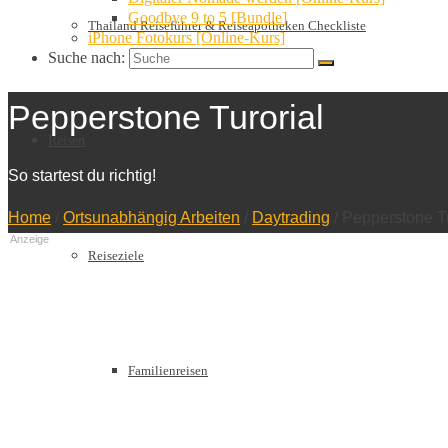
Goodbye 9 to 5 [Bundle]
Thailand Reiseführer & Reiseapotheken Checkliste
iPhone Fotokurs [Online-Kurs]
Suche nach:
Pepperstone Turorial
Reisen
So startest du richtig!
Home
/
Ortsunabhängig Arbeiten
/
Daytrading
/
Pepperstone Tur
Anzeige
Reiseziele
Familienreisen