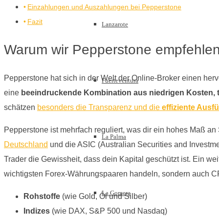
Einzahlungen und Auszahlungen bei Pepperstone
Fazit
Lanzarote
Warum wir Pepperstone empfehle
Pepperstone hat sich in der Welt der Online-Broker einen her
Fuerteventura
eine
beeindruckende Kombination aus niedrigen Kosten, t
schätzen
besonders die Transparenz und die
effiziente Aus
Pepperstone ist mehrfach reguliert, was dir ein hohes Maß an 
La Palma
Deutschland
und die ASIC (Australian Securities and Investmen
Trader die Gewissheit, dass dein Kapital geschützt ist. Ein weit
wichtigsten Forex-Währungspaaren handeln, sondern auch C
La Gomera
Rohstoffe
(wie Gold, Öl und Silber)
Indizes
(wie DAX, S&P 500 und Nasdaq)