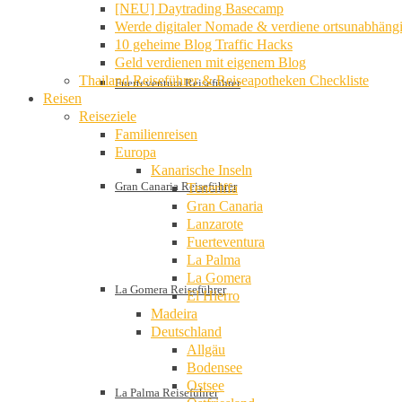
[NEU] Daytrading Basecamp
Werde digitaler Nomade & verdiene ortsunabhäng
10 geheime Blog Traffic Hacks
Geld verdienen mit eigenem Blog
Thailand Reiseführer & Reiseapotheken Checkliste
Fuerteventura Reiseführer
Reisen
Reiseziele
Familienreisen
Europa
Kanarische Inseln
Gran Canaria Reiseführer
Teneriffa
Gran Canaria
Lanzarote
Fuerteventura
La Palma
La Gomera
La Gomera Reiseführer
El Hierro
Madeira
Deutschland
Allgäu
Bodensee
Ostsee
La Palma Reiseführer