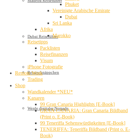
Madeira Reiseführer
Phuket
Vereinigte Arabische Emirate
Dubai
Sri Lanka
Afrika
Marokko
Dubai Reiseführer
Reisetipps
Packlisten
Reisefinanzen
Visum
iPhone Fotografie
Reiseschnäppchen
Remote Work
Trading
Shop
Wandkalender *NEU*
Kanaren
99 Gran Canaria Highlights [E-Book]
Werde digitaler Nomade
GRAN CANARIA: Gran Canaria Bildband
(Print o. E-Book)
99 Teneriffa Sehenswürdigkeiten [E-Book]
TENERIFFA: Teneriffa Bildband (Print o. E-
Book)