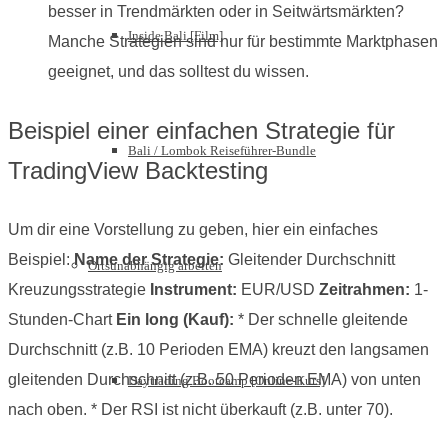
besser in Trendmärkten oder in Seitwärtsmärkten?
Inside Bali [Film]
Manche Strategien sind nur für bestimmte Marktphasen
geeignet, und das solltest du wissen.
Beispiel einer einfachen Strategie für
Bali / Lombok Reiseführer-Bundle
TradingView Backtesting
Um dir eine Vorstellung zu geben, hier ein einfaches
Beispiel:
Name der Strategie:
Gleitender Durchschnitt
Ortsunabhängig arbeiten
Kreuzungsstrategie
Instrument:
EUR/USD
Zeitrahmen:
1-
Stunden-Chart
Ein long (Kauf):
* Der schnelle gleitende
Durchschnitt (z.B. 10 Perioden EMA) kreuzt den langsamen
gleitenden Durchschnitt (z.B. 50 Perioden EMA) von unten
Daytrading Bootcamp [Online-Kurs]
nach oben. * Der RSI ist nicht überkauft (z.B. unter 70).