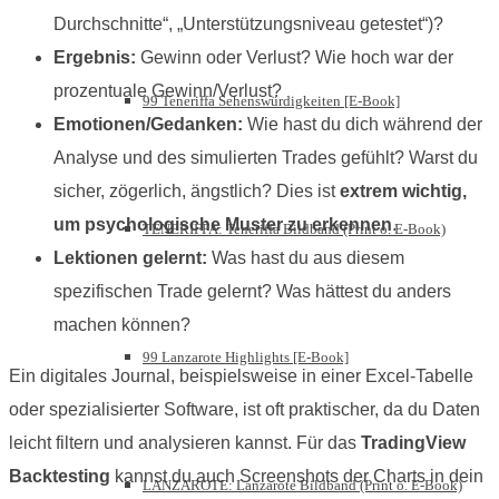
Durchschnitte“, „Unterstützungsniveau getestet“)?
Ergebnis:
Gewinn oder Verlust? Wie hoch war der
prozentuale Gewinn/Verlust?
99 Teneriffa Sehenswürdigkeiten [E-Book]
Emotionen/Gedanken:
Wie hast du dich während der
Analyse und des simulierten Trades gefühlt? Warst du
sicher, zögerlich, ängstlich? Dies ist
extrem wichtig,
um psychologische Muster zu erkennen
.
TENERIFFA: Teneriffa Bildband (Print o. E-Book)
Lektionen gelernt:
Was hast du aus diesem
spezifischen Trade gelernt? Was hättest du anders
machen können?
99 Lanzarote Highlights [E-Book]
Ein digitales Journal, beispielsweise in einer Excel-Tabelle
oder spezialisierter Software, ist oft praktischer, da du Daten
leicht filtern und analysieren kannst. Für das
TradingView
Backtesting
kannst du auch Screenshots der Charts in dein
LANZAROTE: Lanzarote Bildband (Print o. E-Book)