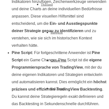
Indikatoren hinzufügen, Zeichenwerkzeuge verwenden
Thailand
und deine Charts an deine individuellen Bedürfnisse
anpassen. Diese visuellen Hilfsmittel sind
entscheidend, um die
Ein- und Ausstiegspunkte
deiner Strategie genau zu identifizieren
und zu
Bangkok
verstehen, wie sie sich im historischen Kontext
verhalten hätte.
Pine Script:
Für fortgeschrittene Anwender ist
Pine
Script
ein Game Changer. Pine Script ist die
eigene
Chiang Mai
Programmiersprache von TradingView
, mit der du
deine eigenen Indikatoren und Strategien entwickeln
und automatisieren kannst. Dies ermöglicht ein
höchst
Koh Samui
präzises und effizientes TradingView Backtesting
.
Du kannst deine Strategieregeln exakt definieren und
das Backtesting in Sekundenschnelle durchführen.