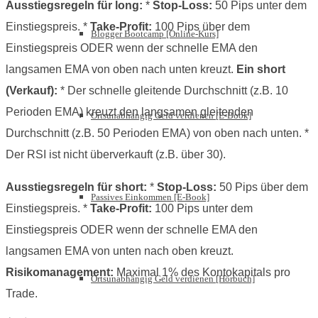
Ausstiegsregeln für long:
*
Stop-Loss:
50 Pips unter dem
Einstiegspreis. *
Take-Profit:
100 Pips über dem
Blogger Bootcamp [Online-Kurs]
Einstiegspreis ODER wenn der schnelle EMA den
langsamen EMA von oben nach unten kreuzt.
Ein short
(Verkauf):
* Der schnelle gleitende Durchschnitt (z.B. 10
Perioden EMA) kreuzt den langsamen gleitenden
Ortsunabhängig Geld verdienen [E-Book]
Durchschnitt (z.B. 50 Perioden EMA) von oben nach unten. *
Der RSI ist nicht überverkauft (z.B. über 30).
Ausstiegsregeln für short:
*
Stop-Loss:
50 Pips über dem
Passives Einkommen [E-Book]
Einstiegspreis. *
Take-Profit:
100 Pips unter dem
Einstiegspreis ODER wenn der schnelle EMA den
langsamen EMA von unten nach oben kreuzt.
Risikomanagement:
Maximal 1% des Kontokapitals pro
Ortsunabhängig Geld verdienen [Hörbuch]
Trade.