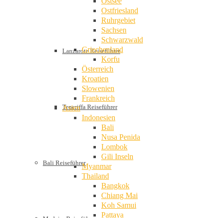
Ostsee
Ostfriesland
Ruhrgebiet
Sachsen
Schwarzwald
Griechenland
Lanzarote Reiseführer
Korfu
Österreich
Kroatien
Slowenien
Frankreich
Teneriffa Reiseführer
Asien
Indonesien
Bali
Nusa Penida
Lombok
Gili Inseln
Bali Reiseführer
Myanmar
Thailand
Bangkok
Chiang Mai
Koh Samui
Pattaya