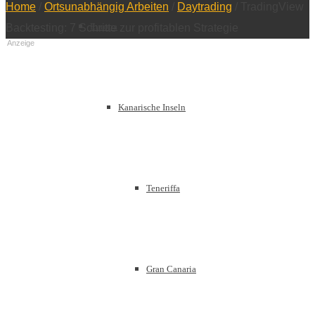
Home
/
Ortsunabhängig Arbeiten
/
Daytrading
/
TradingView
Europa
Backtesting: 7 Schritte zur profitablen Strategie
Anzeige
Kanarische Inseln
Teneriffa
Gran Canaria