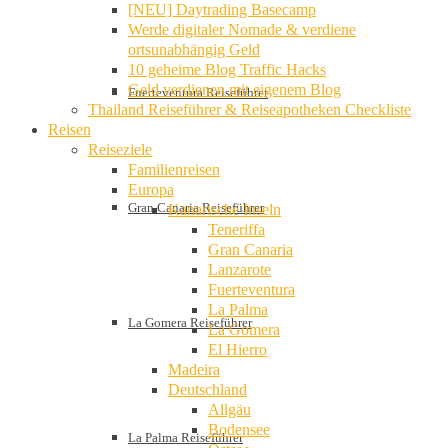
[NEU] Daytrading Basecamp
Werde digitaler Nomade & verdiene
ortsunabhängig Geld
10 geheime Blog Traffic Hacks
Geld verdienen mit eigenem Blog
Fuerteventura Reiseführer
Thailand Reiseführer & Reiseapotheken Checkliste
Reisen
Reiseziele
Familienreisen
Europa
Gran Canaria Reiseführer
Kanarische Inseln
Teneriffa
Gran Canaria
Lanzarote
Fuerteventura
La Palma
La Gomera Reiseführer
La Gomera
El Hierro
Madeira
Deutschland
Allgäu
Bodensee
La Palma Reiseführer