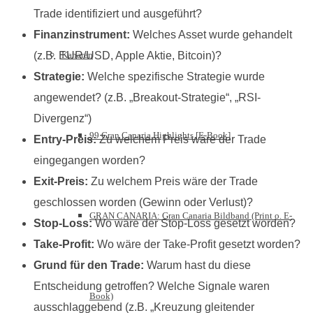
Trade identifiziert und ausgeführt?
Finanzinstrument:
Welches Asset wurde gehandelt
(z.B. EUR/USD, Apple Aktie, Bitcoin)?
Kanaren
Strategie:
Welche spezifische Strategie wurde
angewendet? (z.B. „Breakout-Strategie“, „RSI-
Divergenz“)
99 Gran Canaria Highlights [E-Book]
Entry-Preis:
Zu welchem Preis wäre der Trade
eingegangen worden?
Exit-Preis:
Zu welchem Preis wäre der Trade
geschlossen worden (Gewinn oder Verlust)?
GRAN CANARIA: Gran Canaria Bildband (Print o. E-
Stop-Loss:
Wo wäre der Stop-Loss gesetzt worden?
Take-Profit:
Wo wäre der Take-Profit gesetzt worden?
Grund für den Trade:
Warum hast du diese
Entscheidung getroffen? Welche Signale waren
Book)
ausschlaggebend (z.B. „Kreuzung gleitender