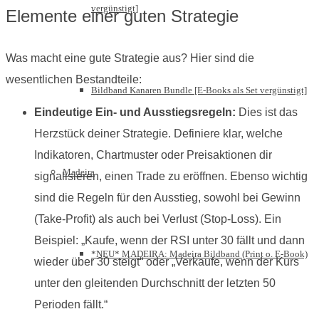
vergünstigt]
Elemente einer guten Strategie
Was macht eine gute Strategie aus? Hier sind die
wesentlichen Bestandteile:
Bildband Kanaren Bundle [E-Books als Set vergünstigt]
Eindeutige Ein- und Ausstiegsregeln:
Dies ist das
Herzstück deiner Strategie. Definiere klar, welche
Indikatoren, Chartmuster oder Preisaktionen dir
Madeira
signalisieren, einen Trade zu eröffnen. Ebenso wichtig
sind die Regeln für den Ausstieg, sowohl bei Gewinn
(Take-Profit) als auch bei Verlust (Stop-Loss). Ein
Beispiel: „Kaufe, wenn der RSI unter 30 fällt und dann
*NEU* MADEIRA: Madeira Bildband (Print o. E-Book)
wieder über 30 steigt“ oder „Verkaufe, wenn der Kurs
unter den gleitenden Durchschnitt der letzten 50
Perioden fällt.“