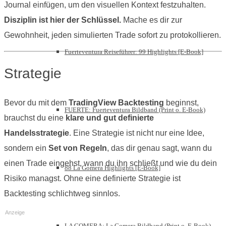
Journal einfügen, um den visuellen Kontext festzuhalten.
Disziplin ist hier der Schlüssel.
Mache es dir zur
Gewohnheit, jeden simulierten Trade sofort zu protokollieren.
Fuerteventura Reiseführer: 99 Highlights [E-Book]
Strategie
Bevor du mit dem
TradingView Backtesting
beginnst,
FUERTE: Fuerteventura Bildband (Print o. E-Book)
brauchst du eine
klare und gut definierte
Handelsstrategie
. Eine Strategie ist nicht nur eine Idee,
sondern ein
Set von Regeln
, das dir genau sagt, wann du
einen Trade eingehst, wann du ihn schließt und wie du dein
88 La Gomera Highlights [E-Book]
Risiko managst. Ohne eine definierte Strategie ist
Backtesting schlichtweg sinnlos.
Anzeige
LA GOMERA: La Gomera Bildband (Print o. E-Book)