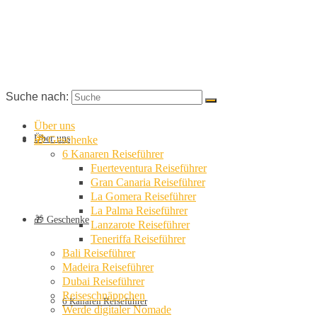
Suche nach:
Über uns
Über uns
🎁 Geschenke
6 Kanaren Reiseführer
Fuerteventura Reiseführer
Gran Canaria Reiseführer
La Gomera Reiseführer
La Palma Reiseführer
🎁 Geschenke
Lanzarote Reiseführer
Teneriffa Reiseführer
Bali Reiseführer
Madeira Reiseführer
Dubai Reiseführer
Reiseschnäppchen
6 Kanaren Reiseführer
Werde digitaler Nomade