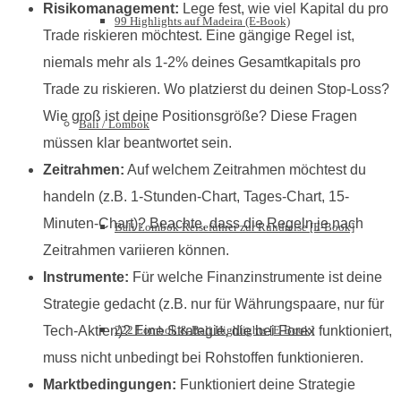
Risikomanagement:
Lege fest, wie viel Kapital du pro
99 Highlights auf Madeira (E-Book)
Trade riskieren möchtest. Eine gängige Regel ist,
niemals mehr als 1-2% deines Gesamtkapitals pro
Trade zu riskieren. Wo platzierst du deinen Stop-Loss?
Wie groß ist deine Positionsgröße? Diese Fragen
Bali / Lombok
müssen klar beantwortet sein.
Zeitrahmen:
Auf welchem Zeitrahmen möchtest du
handeln (z.B. 1-Stunden-Chart, Tages-Chart, 15-
Minuten-Chart)? Beachte, dass die Regeln je nach
Bali Lombok Reiseführer zur Rundreise [E-Book]
Zeitrahmen variieren können.
Instrumente:
Für welche Finanzinstrumente ist deine
Strategie gedacht (z.B. nur für Währungspaare, nur für
222 Lombok & Bali Highlights [E-Book]
Tech-Aktien)? Eine Strategie, die bei Forex funktioniert,
muss nicht unbedingt bei Rohstoffen funktionieren.
Marktbedingungen:
Funktioniert deine Strategie