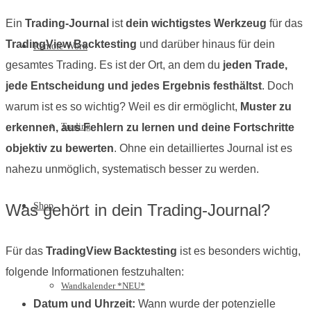
Ein
Trading-Journal
ist
dein wichtigstes Werkzeug
für das
TradingView Backtesting
und darüber hinaus für dein
Remote Work
gesamtes Trading. Es ist der Ort, an dem du
jeden Trade,
jede Entscheidung und jedes Ergebnis festhältst
. Doch
warum ist es so wichtig? Weil es dir ermöglicht,
Muster zu
Trading
erkennen, aus Fehlern zu lernen und deine Fortschritte
objektiv zu bewerten
. Ohne ein detailliertes Journal ist es
nahezu unmöglich, systematisch besser zu werden.
Was gehört in dein Trading-Journal?
Shop
Für das
TradingView Backtesting
ist es besonders wichtig,
folgende Informationen festzuhalten:
Wandkalender *NEU*
Datum und Uhrzeit:
Wann wurde der potenzielle