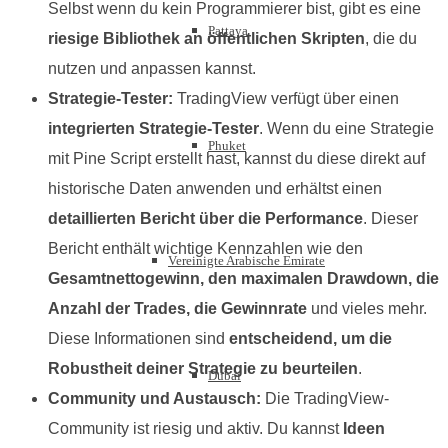
Selbst wenn du kein Programmierer bist, gibt es eine
Pattaya
riesige Bibliothek an öffentlichen Skripten
, die du
nutzen und anpassen kannst.
Strategie-Tester:
TradingView verfügt über einen
integrierten Strategie-Tester
. Wenn du eine Strategie
Phuket
mit Pine Script erstellt hast, kannst du diese direkt auf
historische Daten anwenden und erhältst einen
detaillierten Bericht über die Performance
. Dieser
Bericht enthält wichtige Kennzahlen wie den
Vereinigte Arabische Emirate
Gesamtnettogewinn, den maximalen Drawdown, die
Anzahl der Trades, die Gewinnrate
und vieles mehr.
Diese Informationen sind
entscheidend, um die
Robustheit deiner Strategie zu beurteilen
.
Dubai
Community und Austausch:
Die TradingView-
Community ist riesig und aktiv. Du kannst
Ideen