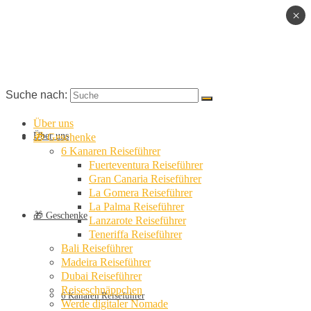
×
Suche nach:
Über uns
Über uns
🎁 Geschenke
6 Kanaren Reiseführer
Fuerteventura Reiseführer
Gran Canaria Reiseführer
La Gomera Reiseführer
La Palma Reiseführer
🎁 Geschenke
Lanzarote Reiseführer
Teneriffa Reiseführer
Bali Reiseführer
Madeira Reiseführer
Dubai Reiseführer
Reiseschnäppchen
6 Kanaren Reiseführer
Werde digitaler Nomade