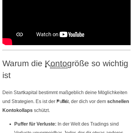
Asien
Warum die Kontogröße so wichtig
Indonesien
ist
Dein Startkapital bestimmt maßgeblich deine Möglichkeiten
Bali
und Strategien. Es ist der Puffer, der dich vor dem
schnellen
Kontokollaps
schützt.
Puffer für Verluste:
In der Welt des Tradings sind
Verluste unvermeidbar. Jeder, der dir etwas anderes