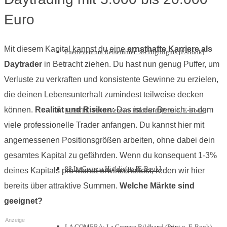
Euro
Mit diesem Kapital kannst du eine
ernsthafte Karriere als
Fuerteventura Reiseführer: 99 Highlights [E-Book]
Daytrader
in Betracht ziehen. Du hast nun genug Puffer, um
Verluste zu verkraften und konsistente Gewinne zu erzielen,
die deinen Lebensunterhalt zumindest teilweise decken
können.
Realität und Risiken:
Das ist der Bereich, in dem
FUERTE: Fuerteventura Bildband (Print o. E-Book)
viele professionelle Trader anfangen. Du kannst hier mit
angemessenen Positionsgrößen arbeiten, ohne dabei dein
gesamtes Kapital zu gefährden. Wenn du konsequent 1-3%
88 La Gomera Highlights [E-Book]
deines Kapitals pro Monat erwirtschaftest, reden wir hier
bereits über attraktive Summen.
Welche Märkte sind
geeignet?
Anzeige
LA GOMERA: La Gomera Bildband (Print o. E-Book)