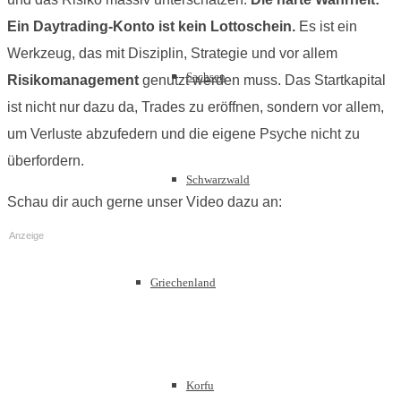
Ein Daytrading-Konto ist kein Lottoschein.
Es ist ein
Werkzeug, das mit Disziplin, Strategie und vor allem
Sachsen
Risikomanagement
genutzt werden muss. Das Startkapital
ist nicht nur dazu da, Trades zu eröffnen, sondern vor allem,
um Verluste abzufedern und die eigene Psyche nicht zu
überfordern.
Schwarzwald
Schau dir auch gerne unser Video dazu an:
Anzeige
Griechenland
Korfu