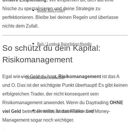
Nische zu spezialisieren und deine Strategie zu
Inside Bali [Film]
perfektionieren. Bleibe bei deinen Regeln und überlasse
nichts dem Zufall.
Bali / Lombok Reiseführer-Bundle
So schützt du dein Kapital:
Risikomanagement
Egal wie viel Geld du hast,
Risikomanagement
ist das A
Ortsunabhängig arbeiten
und O. Das ist der wichtigste Punkt überhaupt! Es gibt keinen
erfolgreichen Trader, der nicht konsequent sein
Risikomanagement anwendet. Wenn du Daytrading
OHNE
Daytrading Bootcamp [Online-Kurs]
viel Geld
betreiben willst, ist das Risiko- und Money-
Management sogar noch wichtiger.