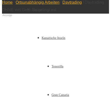
Home
/
Ortsunabhängig Arbeiten
/
Daytrading
/
Daytrading
Europa
OHNE viel Geld: So gelingt es!
Anzeige
Kanarische Inseln
Teneriffa
Gran Canaria