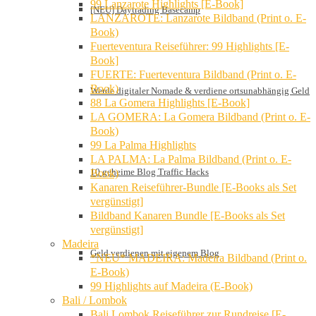
99 Lanzarote Highlights [E-Book]
[NEU] Daytrading Basecamp
LANZAROTE: Lanzarote Bildband (Print o. E-
Book)
Fuerteventura Reiseführer: 99 Highlights [E-
Book]
FUERTE: Fuerteventura Bildband (Print o. E-
Book)
Werde digitaler Nomade & verdiene ortsunabhängig Geld
88 La Gomera Highlights [E-Book]
LA GOMERA: La Gomera Bildband (Print o. E-
Book)
99 La Palma Highlights
LA PALMA: La Palma Bildband (Print o. E-
10 geheime Blog Traffic Hacks
Book)
Kanaren Reiseführer-Bundle [E-Books als Set
vergünstigt]
Bildband Kanaren Bundle [E-Books als Set
vergünstigt]
Madeira
Geld verdienen mit eigenem Blog
*NEU* MADEIRA: Madeira Bildband (Print o.
E-Book)
99 Highlights auf Madeira (E-Book)
Bali / Lombok
Bali Lombok Reiseführer zur Rundreise [E-