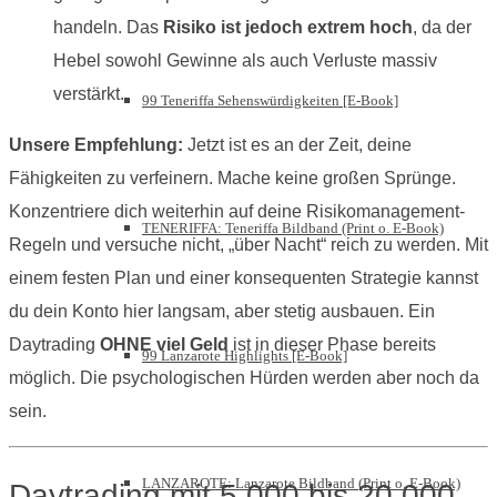
handeln. Das
Risiko ist jedoch extrem hoch
, da der
Hebel sowohl Gewinne als auch Verluste massiv
verstärkt.
99 Teneriffa Sehenswürdigkeiten [E-Book]
Unsere Empfehlung:
Jetzt ist es an der Zeit, deine
Fähigkeiten zu verfeinern. Mache keine großen Sprünge.
Konzentriere dich weiterhin auf deine Risikomanagement-
TENERIFFA: Teneriffa Bildband (Print o. E-Book)
Regeln und versuche nicht, „über Nacht“ reich zu werden. Mit
einem festen Plan und einer konsequenten Strategie kannst
du dein Konto hier langsam, aber stetig ausbauen. Ein
Daytrading
OHNE viel Geld
ist in dieser Phase bereits
99 Lanzarote Highlights [E-Book]
möglich. Die psychologischen Hürden werden aber noch da
sein.
LANZAROTE: Lanzarote Bildband (Print o. E-Book)
Daytrading mit 5.000 bis 20.000