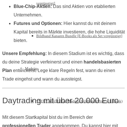
vergünstigt]
Blue-Chip-Aktien:
Das sind Aktien von etablierten
Unternehmen.
Futures und Optionen:
Hier kannst du mit deinem
Kapital bereits in Märkte investieren, die hohe Liquidität
Bildband Kanaren Bundle [E-Books als Set vergünstigt]
bieten.
Unsere Empfehlung:
In diesem Stadium ist es wichtig, dass
du deine Strategie verfeinerst und einen
handelsbasierten
Madeira
Plan
entwickelst. Lege klare Regeln fest, wann du einen
Trade eingehst und wann du aussteigst.
Daytrading mit über 20.000 Euro
*NEU* MADEIRA: Madeira Bildband (Print o. E-Book)
Mit diesem Startkapital bist du im Bereich der
professionellen Trader
angekommen. Du kannst hier mit