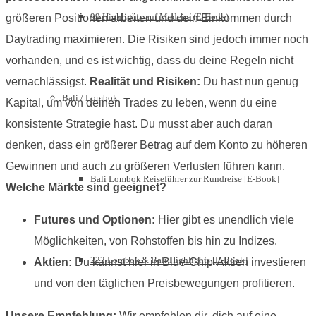
99 Highlights auf Madeira (E-Book)
größeren Positionen arbeiten und dein Einkommen durch
Daytrading maximieren. Die Risiken sind jedoch immer noch
vorhanden, und es ist wichtig, dass du deine Regeln nicht
vernachlässigst.
Realität und Risiken:
Du hast nun genug
Bali / Lombok
Kapital, um von deinen Trades zu leben, wenn du eine
konsistente Strategie hast. Du musst aber auch daran
denken, dass ein größerer Betrag auf dem Konto zu höheren
Gewinnen und auch zu größeren Verlusten führen kann.
Bali Lombok Reiseführer zur Rundreise [E-Book]
Welche Märkte sind geeignet?
Futures und Optionen:
Hier gibt es unendlich viele
Möglichkeiten, von Rohstoffen bis hin zu Indizes.
222 Lombok & Bali Highlights [E-Book]
Aktien:
Du kannst hier in Blue-Chip-Aktien investieren
und von den täglichen Preisbewegungen profitieren.
Unsere Empfehlung:
Wir empfehlen dir, dich auf eine