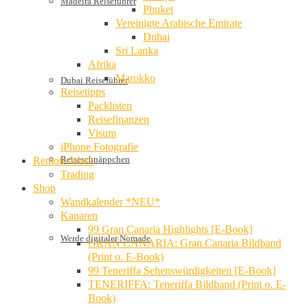
Madeira Reiseführer
Phuket
Vereinigte Arabische Emirate
Dubai
Sri Lanka
Afrika
Marokko
Dubai Reiseführer
Reisetipps
Packlisten
Reisefinanzen
Visum
iPhone Fotografie
Reiseschnäppchen
Remote Work
Trading
Shop
Wandkalender *NEU*
Kanaren
99 Gran Canaria Highlights [E-Book]
Werde digitaler Nomade
GRAN CANARIA: Gran Canaria Bildband
(Print o. E-Book)
99 Teneriffa Sehenswürdigkeiten [E-Book]
TENERIFFA: Teneriffa Bildband (Print o. E-
Book)