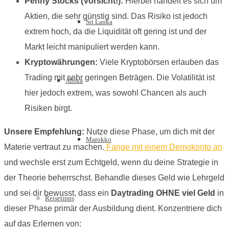
Penny Stocks (Vorsicht!):
Hierbei handelt es sich um
Aktien, die sehr günstig sind. Das Risiko ist jedoch
Sri Lanka
extrem hoch, da die Liquidität oft gering ist und der
Markt leicht manipuliert werden kann.
Kryptowährungen:
Viele Kryptobörsen erlauben das
Trading mit sehr geringen Beträgen. Die Volatilität ist
Afrika
hier jedoch extrem, was sowohl Chancen als auch
Risiken birgt.
Unsere Empfehlung:
Nutze diese Phase, um dich mit der
Marokko
Materie vertraut zu machen.
Fange mit einem Demokonto an
und wechsle erst zum Echtgeld, wenn du deine Strategie in
der Theorie beherrschst. Behandle dieses Geld wie Lehrgeld
und sei dir bewusst, dass ein
Daytrading OHNE viel Geld
in
Reisetipps
dieser Phase primär der Ausbildung dient. Konzentriere dich
auf das Erlernen von: