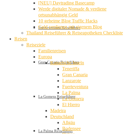
[NEU] Daytrading Basecamp
Werde digitaler Nomade & verdiene
ortsunabhängig Geld
10 geheime Blog Traffic Hacks
Geld verdienen mit eigenem Blog
Fuerteventura Reiseführer
Thailand Reiseführer & Reiseapotheken Checkliste
Reisen
Reiseziele
Familienreisen
Europa
Gran Canaria Reiseführer
Kanarische Inseln
Teneriffa
Gran Canaria
Lanzarote
Fuerteventura
La Palma
La Gomera Reiseführer
La Gomera
El Hierro
Madeira
Deutschland
Allgäu
Bodensee
La Palma Reiseführer