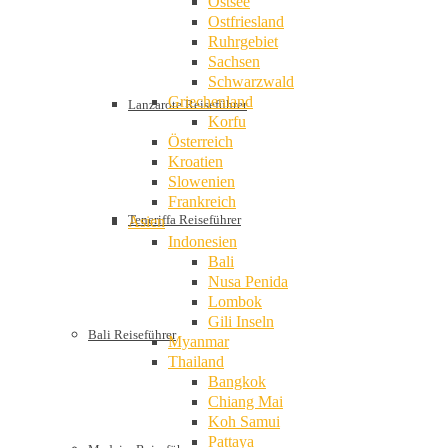
Ostsee
Ostfriesland
Ruhrgebiet
Sachsen
Schwarzwald
Griechenland
Lanzarote Reiseführer
Korfu
Österreich
Kroatien
Slowenien
Frankreich
Teneriffa Reiseführer
Asien
Indonesien
Bali
Nusa Penida
Lombok
Gili Inseln
Bali Reiseführer
Myanmar
Thailand
Bangkok
Chiang Mai
Koh Samui
Pattaya