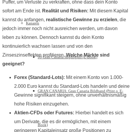
Puffer, um Verluste zu verkraften, ohne dass dein Konto
sofort am Ende ist.
Realität und Risiken:
Mit diesem Kapital
kannst du anfangen,
realistische Gewinne zu erzielen
, die
Kanaren
jedoch immer noch nicht ausreichen werden, um davon
leben zu können. Dennoch kannst du dein Konto
kontinuierlich wachsen lassen und von den
Zinseszinseffekten profitieren.
Welche Märkte sind
99 Gran Canaria Highlights [E-Book]
geeignet?
Forex (Standard-Lots):
Mit einem Konto von 1.000-
2.000 Euro kannst du Standard-Lots handeln und deine
GRAN CANARIA: Gran Canaria Bildband (Print o. E-
Gewinne signifikant steigern, ohne unverhältnismäßig
hohe Risiken einzugehen.
Aktien-CFDs oder Futures:
Hierbei handelt es sich
um Derivate, die es dir ermöglichen, mit einem
Book)
geringeren Kapitaleinsatz große Positionen zu