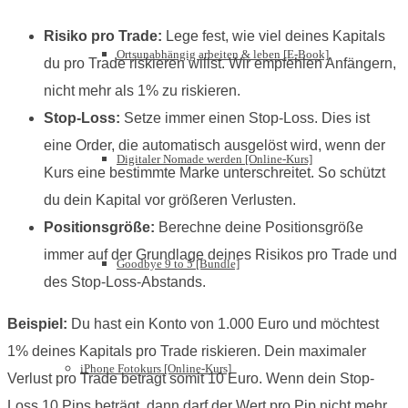
Risiko pro Trade:
Lege fest, wie viel deines Kapitals
Ortsunabhängig arbeiten & leben [E-Book]
du pro Trade riskieren willst. Wir empfehlen Anfängern,
nicht mehr als 1% zu riskieren.
Stop-Loss:
Setze immer einen Stop-Loss. Dies ist
eine Order, die automatisch ausgelöst wird, wenn der
Digitaler Nomade werden [Online-Kurs]
Kurs eine bestimmte Marke unterschreitet. So schützt
du dein Kapital vor größeren Verlusten.
Positionsgröße:
Berechne deine Positionsgröße
immer auf der Grundlage deines Risikos pro Trade und
Goodbye 9 to 5 [Bundle]
des Stop-Loss-Abstands.
Beispiel:
Du hast ein Konto von 1.000 Euro und möchtest
1% deines Kapitals pro Trade riskieren. Dein maximaler
iPhone Fotokurs [Online-Kurs]
Verlust pro Trade beträgt somit 10 Euro. Wenn dein Stop-
Loss 10 Pips beträgt, dann darf der Wert pro Pip nicht mehr