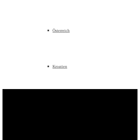
Österreich
Kroatien
Slowenien
Frankreich