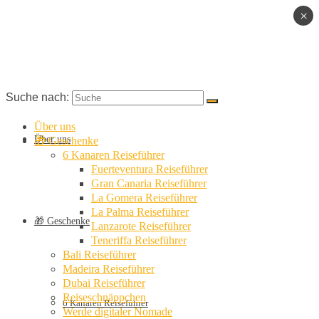
×
Suche nach:
Über uns
Über uns
🎁 Geschenke
6 Kanaren Reiseführer
Fuerteventura Reiseführer
Gran Canaria Reiseführer
La Gomera Reiseführer
La Palma Reiseführer
🎁 Geschenke
Lanzarote Reiseführer
Teneriffa Reiseführer
Bali Reiseführer
Madeira Reiseführer
Dubai Reiseführer
Reiseschnäppchen
6 Kanaren Reiseführer
Werde digitaler Nomade