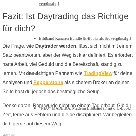
vergünstigt]
Fazit: Ist Daytrading das Richtige
für dich?
Bildband Kanaren Bundle [E-Books als Set vergünstigt]
Die Frage,
wie Daytrader werden
, lässt sich nicht mit einem
Satz beantworten, aber der Weg ist klar definiert. Es erfordert
harte Arbeit, viel Geduld und die Bereitschaft, ständig zu
lernen. Mit den richtigen Partnern wie
TradingView
für deine
Madeira
Analysen und
Pepperstone
als sicherem Broker an deiner
Seite hast du jedoch das bestmögliche Setup.
Denke daran: Rom wurde nicht an einem Tag erbaut. Gib dir
*NEU* MADEIRA: Madeira Bildband (Print o. E-Book)
Zeit, lerne aus Fehlern und bleibe diszipliniert. Wir begleiten
dich gerne auf diesem Weg!
Anzeige