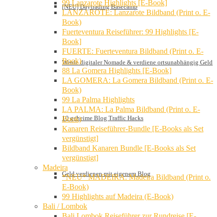
99 Lanzarote Highlights [E-Book]
[NEU] Daytrading Basecamp
LANZAROTE: Lanzarote Bildband (Print o. E-
Book)
Fuerteventura Reiseführer: 99 Highlights [E-
Book]
FUERTE: Fuerteventura Bildband (Print o. E-
Book)
Werde digitaler Nomade & verdiene ortsunabhängig Geld
88 La Gomera Highlights [E-Book]
LA GOMERA: La Gomera Bildband (Print o. E-
Book)
99 La Palma Highlights
LA PALMA: La Palma Bildband (Print o. E-
10 geheime Blog Traffic Hacks
Book)
Kanaren Reiseführer-Bundle [E-Books als Set
vergünstigt]
Bildband Kanaren Bundle [E-Books als Set
vergünstigt]
Madeira
Geld verdienen mit eigenem Blog
*NEU* MADEIRA: Madeira Bildband (Print o.
E-Book)
99 Highlights auf Madeira (E-Book)
Bali / Lombok
Bali Lombok Reiseführer zur Rundreise [E-