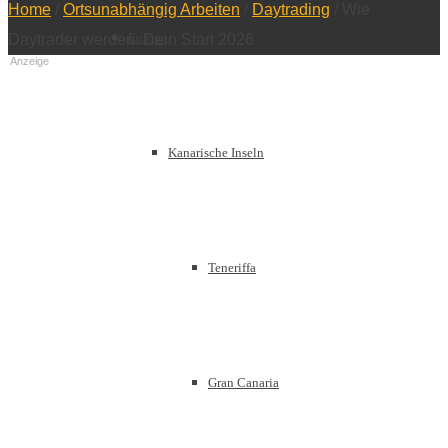
Home
/
Ortsunabhängig Arbeiten
/
Daytrading
/
Wie
Europa
Daytrader werden: Dein Start 2026
Anzeige
Kanarische Inseln
Teneriffa
Gran Canaria