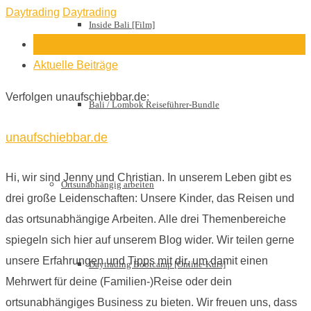
Daytrading
Daytrading
Inside Bali [Film]
Über den Autor
Aktuelle Beiträge
Verfolgen unaufschiebbar.de:
Bali / Lombok Reiseführer-Bundle
unaufschiebbar.de
Hi, wir sind Jenny und Christian. In unserem Leben gibt es
Ortsunabhängig arbeiten
drei große Leidenschaften: Unsere Kinder, das Reisen und
das ortsunabhängige Arbeiten. Alle drei Themenbereiche
spiegeln sich hier auf unserem Blog wider. Wir teilen gerne
unsere Erfahrungen und Tipps mit dir, um damit einen
Daytrading Bootcamp [Online-Kurs]
Mehrwert für deine (Familien-)Reise oder dein
ortsunabhängiges Business zu bieten. Wir freuen uns, dass