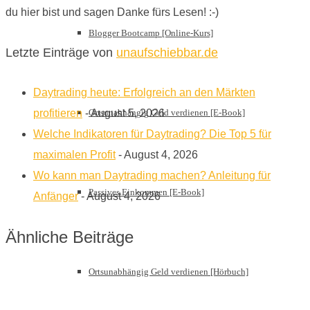
du hier bist und sagen Danke fürs Lesen! :-)
Blogger Bootcamp [Online-Kurs]
Letzte Einträge von
unaufschiebbar.de
Daytrading heute: Erfolgreich an den Märkten
Ortsunabhängig Geld verdienen [E-Book]
profitieren
- August 5, 2026
Welche Indikatoren für Daytrading? Die Top 5 für
maximalen Profit
- August 4, 2026
Wo kann man Daytrading machen? Anleitung für
Passives Einkommen [E-Book]
Anfänger
- August 4, 2026
Ähnliche Beiträge
Ortsunabhängig Geld verdienen [Hörbuch]