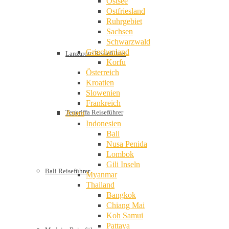
Ostsee
Ostfriesland
Ruhrgebiet
Sachsen
Schwarzwald
Griechenland
Lanzarote Reiseführer
Korfu
Österreich
Kroatien
Slowenien
Frankreich
Teneriffa Reiseführer
Asien
Indonesien
Bali
Nusa Penida
Lombok
Gili Inseln
Bali Reiseführer
Myanmar
Thailand
Bangkok
Chiang Mai
Koh Samui
Pattaya