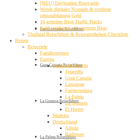
[NEU] Daytrading Basecamp
Werde digitaler Nomade & verdiene
ortsunabhängig Geld
10 geheime Blog Traffic Hacks
Geld verdienen mit eigenem Blog
Fuerteventura Reiseführer
Thailand Reiseführer & Reiseapotheken Checkliste
Reisen
Reiseziele
Familienreisen
Europa
Gran Canaria Reiseführer
Kanarische Inseln
Teneriffa
Gran Canaria
Lanzarote
Fuerteventura
La Palma
La Gomera Reiseführer
La Gomera
El Hierro
Madeira
Deutschland
Allgäu
Bodensee
La Palma Reiseführer