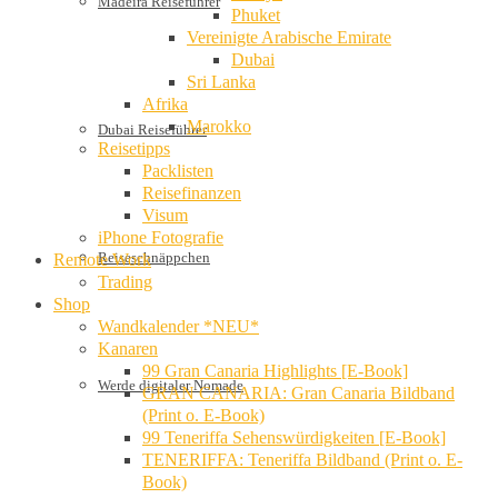
Madeira Reiseführer
Phuket
Vereinigte Arabische Emirate
Dubai
Sri Lanka
Afrika
Marokko
Dubai Reiseführer
Reisetipps
Packlisten
Reisefinanzen
Visum
iPhone Fotografie
Reiseschnäppchen
Remote Work
Trading
Shop
Wandkalender *NEU*
Kanaren
99 Gran Canaria Highlights [E-Book]
Werde digitaler Nomade
GRAN CANARIA: Gran Canaria Bildband
(Print o. E-Book)
99 Teneriffa Sehenswürdigkeiten [E-Book]
TENERIFFA: Teneriffa Bildband (Print o. E-
Book)