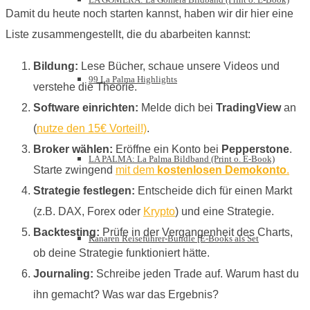
Damit du heute noch starten kannst, haben wir dir hier eine
Liste zusammengestellt, die du abarbeiten kannst:
Bildung:
Lese Bücher, schaue unsere Videos und
99 La Palma Highlights
verstehe die Theorie.
Software einrichten:
Melde dich bei
TradingView
an
(
nutze den 15€ Vorteil!)
.
Broker wählen:
Eröffne ein Konto bei
Pepperstone
.
LA PALMA: La Palma Bildband (Print o. E-Book)
Starte zwingend
mit dem
kostenlosen Demokonto
.
Strategie festlegen:
Entscheide dich für einen Markt
(z.B. DAX, Forex oder
Krypto
) und eine Strategie.
Backtesting:
Prüfe in der Vergangenheit des Charts,
Kanaren Reiseführer-Bundle [E-Books als Set
ob deine Strategie funktioniert hätte.
Journaling:
Schreibe jeden Trade auf. Warum hast du
ihn gemacht? Was war das Ergebnis?