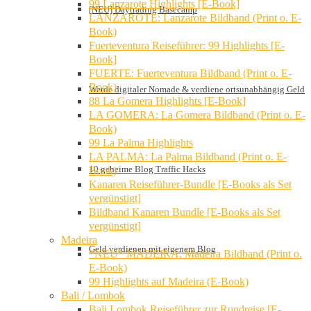
99 Lanzarote Highlights [E-Book]
[NEU] Daytrading Basecamp
LANZAROTE: Lanzarote Bildband (Print o. E-
Book)
Fuerteventura Reiseführer: 99 Highlights [E-
Book]
FUERTE: Fuerteventura Bildband (Print o. E-
Book)
Werde digitaler Nomade & verdiene ortsunabhängig Geld
88 La Gomera Highlights [E-Book]
LA GOMERA: La Gomera Bildband (Print o. E-
Book)
99 La Palma Highlights
LA PALMA: La Palma Bildband (Print o. E-
10 geheime Blog Traffic Hacks
Book)
Kanaren Reiseführer-Bundle [E-Books als Set
vergünstigt]
Bildband Kanaren Bundle [E-Books als Set
vergünstigt]
Madeira
Geld verdienen mit eigenem Blog
*NEU* MADEIRA: Madeira Bildband (Print o.
E-Book)
99 Highlights auf Madeira (E-Book)
Bali / Lombok
Bali Lombok Reiseführer zur Rundreise [E-