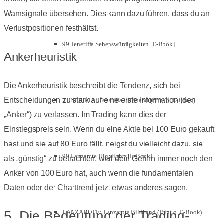
Warnsignale übersehen. Dies kann dazu führen, dass du an
Verlustpositionen festhältst.
99 Teneriffa Sehenswürdigkeiten [E-Book]
Ankerheuristik
Die Ankerheuristik beschreibt die Tendenz, sich bei
Entscheidungen zu stark auf eine erste Information (den
TENERIFFA: Teneriffa Bildband (Print o. E-Book)
„Anker“) zu verlassen. Im Trading kann dies der
Einstiegspreis sein. Wenn du eine Aktie bei 100 Euro gekauft
hast und sie auf 80 Euro fällt, neigst du vielleicht dazu, sie
99 Lanzarote Highlights [E-Book]
als „günstig“ zu betrachten, weil dein Gehirn immer noch den
Anker von 100 Euro hat, auch wenn die fundamentalen
Daten oder der Charttrend jetzt etwas anderes sagen.
LANZAROTE: Lanzarote Bildband (Print o. E-Book)
5. Die Bedeutung der Trading-