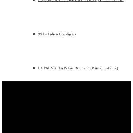
99 La Palma Highlights
LA PALMA: La Palma Bildband (Print o. E-Book)
Kanaren Reiseführer-Bundle [E-Books als Set