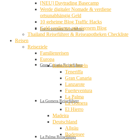
[NEU] Daytrading Basecamp
Werde digitaler Nomade & verdiene
ortsunabhängig Geld
10 geheime Blog Traffic Hacks
Geld verdienen mit eigenem Blog
Fuerteventura Reiseführer
Thailand Reiseführer & Reiseapotheken Checkliste
Reisen
Reiseziele
Familienreisen
Europa
Gran Canaria Reiseführer
Kanarische Inseln
Teneriffa
Gran Canaria
Lanzarote
Fuerteventura
La Palma
La Gomera Reiseführer
La Gomera
El Hierro
Madeira
Deutschland
Allgäu
Bodensee
La Palma Reiseführer