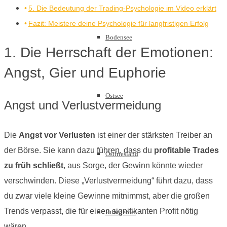
5. Die Bedeutung der Trading-Psychologie im Video erklärt
Fazit: Meistere deine Psychologie für langfristigen Erfolg
Bodensee
1. Die Herrschaft der Emotionen:
Angst, Gier und Euphorie
Ostsee
Angst und Verlustvermeidung
Die
Angst vor Verlusten
ist einer der stärksten Treiber an
der Börse. Sie kann dazu führen, dass du
profitable Trades
Ostfriesland
zu früh schließt
, aus Sorge, der Gewinn könnte wieder
verschwinden. Diese „Verlustvermeidung“ führt dazu, dass
du zwar viele kleine Gewinne mitnimmst, aber die großen
Trends verpasst, die für einen signifikanten Profit nötig
Ruhrgebiet
wären.