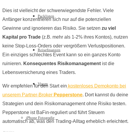
Dies ist vielleicht der schwerwiegendste Fehler. Viele
Packlisten
Anfänger konzentrieren sich nur auf die potenziellen
Gewinne und ignorieren das Risiko. Sie setzen
zu viel
Kapital pro Trade
(z.B. mehr als 1-2% ihres Kontos), nutzen
keine Stop-Loss-Orders oder vergrößern Verlustpositionen.
Reisefinanzen
Ein einziges schlechtes Event kann so ein ganzes Konto
ruinieren.
Konsequentes Risikomanagement
ist die
Lebensversicherung eines Traders.
Visum
Wir empfehlen für den Start ein
kostenloses Demokonto bei
unserem Partner-Broker
Pepperstone
. Dort kannst du deine
Strategien und dein Risikomanagement ohne Risiko testen.
Pepperstone ist BaFin-reguliert und führt Steuern
iPhone Fotografie
automatisch ab, was den Trading-Alltag erheblich erleichtert.