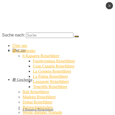
×
Suche nach:
Über uns
Über uns
🎁 Geschenke
6 Kanaren Reiseführer
Fuerteventura Reiseführer
Gran Canaria Reiseführer
La Gomera Reiseführer
La Palma Reiseführer
🎁 Geschenke
Lanzarote Reiseführer
Teneriffa Reiseführer
Bali Reiseführer
Madeira Reiseführer
Dubai Reiseführer
Reiseschnäppchen
6 Kanaren Reiseführer
Werde digitaler Nomade