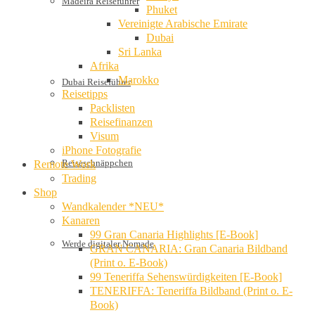
Madeira Reiseführer
Phuket
Vereinigte Arabische Emirate
Dubai
Sri Lanka
Afrika
Marokko
Dubai Reiseführer
Reisetipps
Packlisten
Reisefinanzen
Visum
iPhone Fotografie
Reiseschnäppchen
Remote Work
Trading
Shop
Wandkalender *NEU*
Kanaren
99 Gran Canaria Highlights [E-Book]
Werde digitaler Nomade
GRAN CANARIA: Gran Canaria Bildband
(Print o. E-Book)
99 Teneriffa Sehenswürdigkeiten [E-Book]
TENERIFFA: Teneriffa Bildband (Print o. E-
Book)