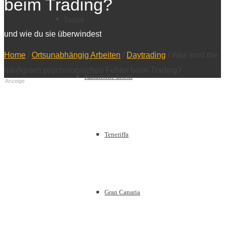
beim Trading?
Europa
und wie du sie überwindest
Home
/
Ortsunabhängig Arbeiten
/
Daytrading
/
Was sind die
häufigsten psychologischen Fehler beim Trading?
Kanarische Inseln
Anzeige
Teneriffa
Gran Canaria