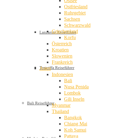
Ostsee
Ostfriesland
Ruhrgebiet
Sachsen
Schwarzwald
Griechenland
Lanzarote Reiseführer
Korfu
Österreich
Kroatien
Slowenien
Frankreich
Teneriffa Reiseführer
Asien
Indonesien
Bali
Nusa Penida
Lombok
Gili Inseln
Bali Reiseführer
Myanmar
Thailand
Bangkok
Chiang Mai
Koh Samui
Pattaya