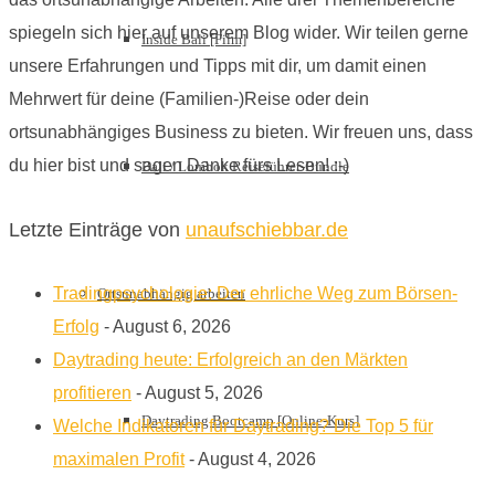
spiegeln sich hier auf unserem Blog wider. Wir teilen gerne
Inside Bali [Film]
unsere Erfahrungen und Tipps mit dir, um damit einen
Mehrwert für deine (Familien-)Reise oder dein
ortsunabhängiges Business zu bieten. Wir freuen uns, dass
du hier bist und sagen Danke fürs Lesen! :-)
Bali / Lombok Reiseführer-Bundle
Letzte Einträge von
unaufschiebbar.de
Tradingpsychologie: Der ehrliche Weg zum Börsen-
Ortsunabhängig arbeiten
Erfolg
- August 6, 2026
Daytrading heute: Erfolgreich an den Märkten
profitieren
- August 5, 2026
Daytrading Bootcamp [Online-Kurs]
Welche Indikatoren für Daytrading? Die Top 5 für
maximalen Profit
- August 4, 2026