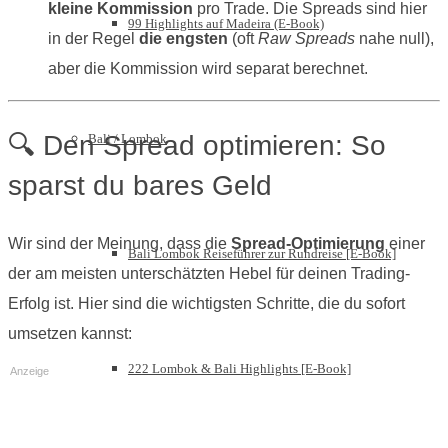
kleine Kommission
pro Trade. Die Spreads sind hier
99 Highlights auf Madeira (E-Book)
in der Regel
die engsten
(oft
Raw Spreads
nahe null),
aber die Kommission wird separat berechnet.
🔍 Den Spread optimieren: So
Bali / Lombok
sparst du bares Geld
Wir sind der Meinung, dass die
Spread-Optimierung
einer
Bali Lombok Reiseführer zur Rundreise [E-Book]
der am meisten unterschätzten Hebel für deinen Trading-
Erfolg ist. Hier sind die wichtigsten Schritte, die du sofort
umsetzen kannst:
222 Lombok & Bali Highlights [E-Book]
Anzeige