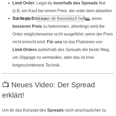
Limit Order:
Legst du
innerhalb des Spreads
fest
(z.B. ein Kauf bei einem Preis, der unter dem aktuellen
Suche nach:
Ask liegt). Dies kann dir theoretisch helfen, einen
besseren Preis
zu bekommen, allerdings wird die
Order möglicherweise nicht ausgeführt, wenn der Preis
nicht erreicht wird.
Für uns
ist das Platzieren von
Limit-Orders
außerhalb des Spreads der beste Weg,
um
Slippage
zu vermeiden, aber das ist eine
fortgeschrittenere Technik.
📺 Neues Video: Der Spread
erklärt!
Um dir das Konzept des
Spreads
noch anschaulicher zu