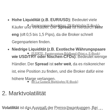
Hohe Liquidität (z.B. EUR/USD):
Bedeutet viele
Fuerteventura Reiseführer: 99 Highlights [E-Book]
Käufer und Verkäufer. Der
Spread
ist hierdurch
sehr
eng
(oft 0,5 bis 1,5 Pips), da die Broker schnell
Gegenparteien finden.
Niedrige Liquidität (z.B. Exotische Währungspaare
FUERTE: Fuerteventura Bildband (Print o. E-Book)
wie USD/TRY oder Nischen-CFDs):
Bedeutet wenige
Händler. Der
Spread
ist
sehr weit
, da es risikoreicher
ist, eine Position zu finden, und die Broker dafür eine
höhere Marge verlangen.
88 La Gomera Highlights [E-Book]
2. Marktvolatilität
Volatilität
ist das Ausmaß der Preisschwankungen. Bei
LA GOMERA: La Gomera Bildband (Print o. E-Book)