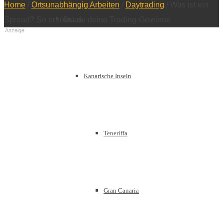
Home
/
Ortsunabhängig Arbeiten
/
Daytrading
/
Was ist ein
Europa
Spread? So erhöhst du deine Trading-Gewinne
Anzeige
Kanarische Inseln
Teneriffa
Gran Canaria