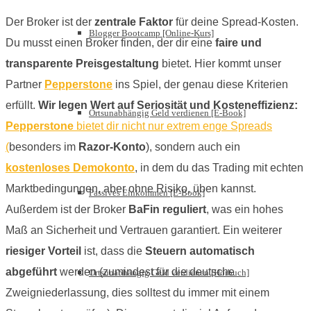
Der Broker ist der
zentrale Faktor
für deine Spread-Kosten.
Blogger Bootcamp [Online-Kurs]
Du musst einen Broker finden, der dir eine
faire und
transparente Preisgestaltung
bietet. Hier kommt unser
Partner
Pepperstone
ins Spiel, der genau diese Kriterien
erfüllt.
Wir legen Wert auf Seriosität und Kosteneffizienz:
Ortsunabhängig Geld verdienen [E-Book]
Pepperstone
bietet dir nicht nur extrem enge Spreads
(
besonders im
Razor-Konto
), sondern auch ein
kostenloses Demokonto
, in dem du das Trading mit echten
Marktbedingungen, aber ohne Risiko, üben kannst.
Passives Einkommen [E-Book]
Außerdem ist der Broker
BaFin reguliert
, was ein hohes
Maß an Sicherheit und Vertrauen garantiert. Ein weiterer
riesiger Vorteil
ist, dass die
Steuern automatisch
abgeführt
werden (zumindest für die deutsche
Ortsunabhängig Geld verdienen [Hörbuch]
Zweigniederlassung, dies solltest du immer mit einem