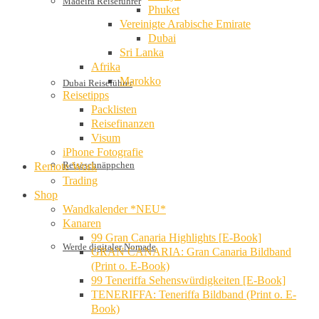
Madeira Reiseführer
Phuket
Vereinigte Arabische Emirate
Dubai
Sri Lanka
Afrika
Marokko
Dubai Reiseführer
Reisetipps
Packlisten
Reisefinanzen
Visum
iPhone Fotografie
Reiseschnäppchen
Remote Work
Trading
Shop
Wandkalender *NEU*
Kanaren
99 Gran Canaria Highlights [E-Book]
Werde digitaler Nomade
GRAN CANARIA: Gran Canaria Bildband
(Print o. E-Book)
99 Teneriffa Sehenswürdigkeiten [E-Book]
TENERIFFA: Teneriffa Bildband (Print o. E-
Book)