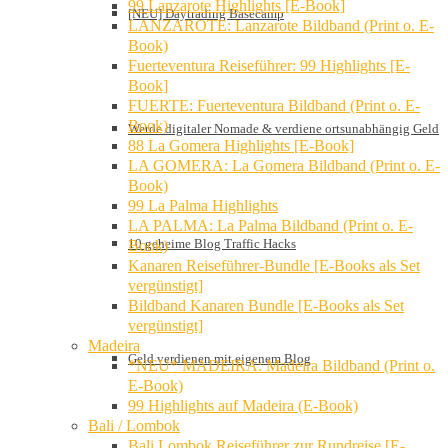
99 Lanzarote Highlights [E-Book]
[NEU] Daytrading Basecamp
LANZAROTE: Lanzarote Bildband (Print o. E-
Book)
Fuerteventura Reiseführer: 99 Highlights [E-
Book]
FUERTE: Fuerteventura Bildband (Print o. E-
Book)
Werde digitaler Nomade & verdiene ortsunabhängig Geld
88 La Gomera Highlights [E-Book]
LA GOMERA: La Gomera Bildband (Print o. E-
Book)
99 La Palma Highlights
LA PALMA: La Palma Bildband (Print o. E-
10 geheime Blog Traffic Hacks
Book)
Kanaren Reiseführer-Bundle [E-Books als Set
vergünstigt]
Bildband Kanaren Bundle [E-Books als Set
vergünstigt]
Madeira
Geld verdienen mit eigenem Blog
*NEU* MADEIRA: Madeira Bildband (Print o.
E-Book)
99 Highlights auf Madeira (E-Book)
Bali / Lombok
Bali Lombok Reiseführer zur Rundreise [E-