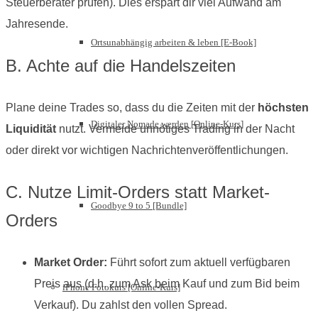
Steuerberater prüfen). Dies erspart dir viel Aufwand am
Jahresende.
Ortsunabhängig arbeiten & leben [E-Book]
B. Achte auf die Handelszeiten
Plane deine Trades so, dass du die Zeiten mit der
höchsten
Digitaler Nomade werden [Online-Kurs]
Liquidität
nutzt. Vermeide unnötiges Trading in der Nacht
oder direkt vor wichtigen Nachrichtenveröffentlichungen.
C. Nutze Limit-Orders statt Market-
Goodbye 9 to 5 [Bundle]
Orders
Market Order:
Führt sofort zum aktuell verfügbaren
Preis aus (d.h. zum Ask beim Kauf und zum Bid beim
iPhone Fotokurs [Online-Kurs]
Verkauf). Du zahlst den vollen Spread.