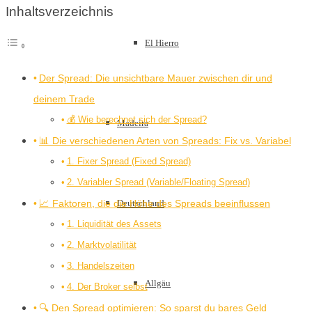
Inhaltsverzeichnis
El Hierro
Der Spread: Die unsichtbare Mauer zwischen dir und
deinem Trade
💰 Wie berechnet sich der Spread?
Madeira
📊 Die verschiedenen Arten von Spreads: Fix vs. Variabel
1. Fixer Spread (Fixed Spread)
2. Variabler Spread (Variable/Floating Spread)
📈 Faktoren, die die Höhe des Spreads beeinflussen
Deutschland
1. Liquidität des Assets
2. Marktvolatilität
3. Handelszeiten
Allgäu
4. Der Broker selbst
🔍 Den Spread optimieren: So sparst du bares Geld