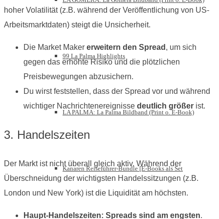
hoher Volatilität (z.B. während der Veröffentlichung von US-
Arbeitsmarktdaten) steigt die Unsicherheit.
Die Market Maker
erweitern den Spread
, um sich
99 La Palma Highlights
gegen das erhöhte Risiko und die plötzlichen
Preisbewegungen abzusichern.
Du wirst feststellen, dass der Spread vor und während
wichtiger Nachrichtenereignisse
deutlich größer
ist.
LA PALMA: La Palma Bildband (Print o. E-Book)
3. Handelszeiten
Der Markt ist nicht überall gleich aktiv. Während der
Kanaren Reiseführer-Bundle [E-Books als Set
Überschneidung der wichtigsten Handelssitzungen (z.B.
London und New York) ist die Liquidität am höchsten.
Haupt-Handelszeiten:
Spreads sind am engsten
.