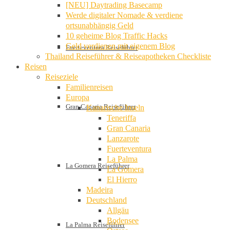
[NEU] Daytrading Basecamp
Werde digitaler Nomade & verdiene
ortsunabhängig Geld
10 geheime Blog Traffic Hacks
Geld verdienen mit eigenem Blog
Fuerteventura Reiseführer
Thailand Reiseführer & Reiseapotheken Checkliste
Reisen
Reiseziele
Familienreisen
Europa
Gran Canaria Reiseführer
Kanarische Inseln
Teneriffa
Gran Canaria
Lanzarote
Fuerteventura
La Palma
La Gomera Reiseführer
La Gomera
El Hierro
Madeira
Deutschland
Allgäu
Bodensee
La Palma Reiseführer