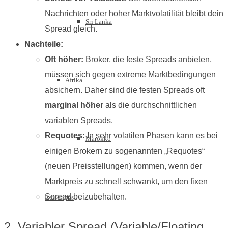
Nachrichten oder hoher Marktvolatilität bleibt dein
Sri Lanka
Spread gleich.
Nachteile:
Oft höher:
Broker, die feste Spreads anbieten,
müssen sich gegen extreme Marktbedingungen
Afrika
absichern. Daher sind die festen Spreads oft
marginal höher
als die durchschnittlichen
variablen Spreads.
Requotes:
In sehr volatilen Phasen kann es bei
Marokko
einigen Brokern zu sogenannten „Requotes“
(neuen Preisstellungen) kommen, wenn der
Marktpreis zu schnell schwankt, um den fixen
Spread beizubehalten.
Reisetipps
2. Variabler Spread (Variable/Floating