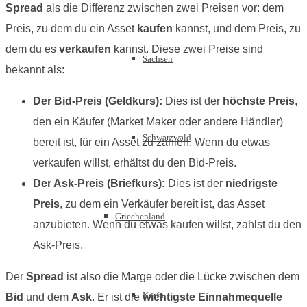
Spread
als die Differenz zwischen zwei Preisen vor: dem
Preis, zu dem du ein Asset
kaufen
kannst, und dem Preis, zu
dem du es
verkaufen
kannst. Diese zwei Preise sind
Sachsen
bekannt als:
Der Bid-Preis (Geldkurs):
Dies ist der
höchste Preis
,
den ein Käufer (Market Maker oder andere Händler)
Schwarzwald
bereit ist, für ein Asset zu zahlen. Wenn du etwas
verkaufen willst, erhältst du den Bid-Preis.
Der Ask-Preis (Briefkurs):
Dies ist der
niedrigste
Preis
, zu dem ein Verkäufer bereit ist, das Asset
Griechenland
anzubieten. Wenn du etwas kaufen willst, zahlst du den
Ask-Preis.
Der
Spread
ist also die Marge oder die Lücke zwischen dem
Korfu
Bid
und dem
Ask
. Er ist die
wichtigste Einnahmequelle