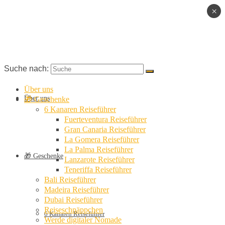
×
Suche nach:
Über uns
Über uns
🎁 Geschenke
6 Kanaren Reiseführer
Fuerteventura Reiseführer
Gran Canaria Reiseführer
La Gomera Reiseführer
La Palma Reiseführer
🎁 Geschenke
Lanzarote Reiseführer
Teneriffa Reiseführer
Bali Reiseführer
Madeira Reiseführer
Dubai Reiseführer
Reiseschnäppchen
6 Kanaren Reiseführer
Werde digitaler Nomade