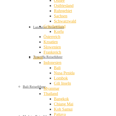
Ostsee
Ostfriesland
Ruhrgebiet
Sachsen
Schwarzwald
Griechenland
Lanzarote Reiseführer
Korfu
Österreich
Kroatien
Slowenien
Frankreich
Teneriffa Reiseführer
Asien
Indonesien
Bali
Nusa Penida
Lombok
Gili Inseln
Bali Reiseführer
Myanmar
Thailand
Bangkok
Chiang Mai
Koh Samui
Pattaya