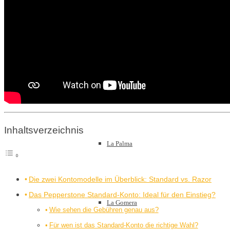
Lanzarote
Fuerteventura
Inhaltsverzeichnis
La Palma
Die zwei Kontomodelle im Überblick: Standard vs. Razor
Das Pepperstone Standard-Konto: Ideal für den Einstieg?
La Gomera
Wie sehen die Gebühren genau aus?
Für wen ist das Standard-Konto die richtige Wahl?