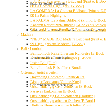
FUERTE: Fuerteventura Bildband (Print o. E-Boo
[NEU] Daytrading Basecamp
88 La Gomera Highlights [E-Book]
LA GOMERA: La Gomera Bildband (Print o. E-
99 La Palma Highlights
LA PALMA: La Palma Bildband (Print o. E-Book
Kanaren Reiseführer-Bundle [E-Books als Set verg
Bildband Kanaren Bundle [E-Books als Set vergün
Werde digitaler Nomade & verdiene ortsunabhängig Geld
Madeira
*NEU* MADEIRA: Madeira Bildband (Print o. 
99 Highlights auf Madeira (E-Book)
Bali / Lombok
Bali Lombok Reiseführer zur Rundreise [E-Book]
10 geheime Blog Traffic Hacks
222 Lombok & Bali Highlights [E-Book]
Inside Bali [Film]
Bali / Lombok Reiseführer-Bundle
Ortsunabhängig arbeiten
Daytrading Bootcamp [Online-Kurs]
Blogger Bootcamp [Online-Kurs]
Geld verdienen mit eigenem Blog
Ortsunabhängig Geld verdienen [E-Book]
Passives Einkommen [E-Book]
Ortsunabhängig Geld verdienen [Hörbuch]
Ortsunabhängig arbeiten & leben [E-Book]
Digitaler Nomade werden [Online-Kurs]