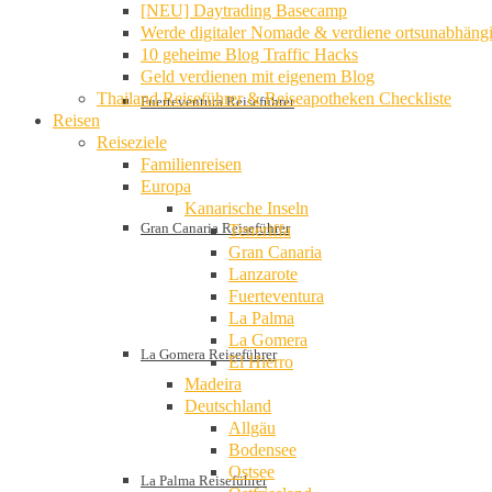
[NEU] Daytrading Basecamp
Werde digitaler Nomade & verdiene ortsunabhäng
10 geheime Blog Traffic Hacks
Geld verdienen mit eigenem Blog
Thailand Reiseführer & Reiseapotheken Checkliste
Fuerteventura Reiseführer
Reisen
Reiseziele
Familienreisen
Europa
Kanarische Inseln
Gran Canaria Reiseführer
Teneriffa
Gran Canaria
Lanzarote
Fuerteventura
La Palma
La Gomera
La Gomera Reiseführer
El Hierro
Madeira
Deutschland
Allgäu
Bodensee
Ostsee
La Palma Reiseführer