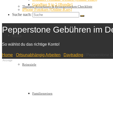
Goodbye 9 to 5 [Bundle]
Thailand Reiseführer & Reiseapotheken Checkliste
iPhone Fotokurs [Online-Kurs]
Suche nach:
Pepperstone Gebühren im De
Reisen
So wählst du das richtige Konto!
Home
/
Ortsunabhängig Arbeiten
/
Daytrading
/
Pepperstone Ge
Anzeige
Reiseziele
Familienreisen