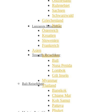
Ostfriesland
Ruhrgebiet
Sachsen
Schwarzwald
Griechenland
Korfu
Lanzarote Reiseführer
Österreich
Kroatien
Slowenien
Frankreich
Asien
Teneriffa Reiseführer
Indonesien
Bali
Nusa Penida
Lombok
Gili Inseln
Myanmar
Bali Reiseführer
Thailand
Bangkok
Chiang Mai
Koh Samui
Pattaya
Phuket