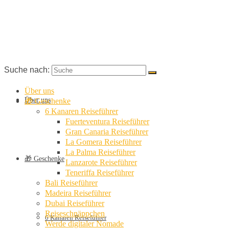
Suche nach:
Über uns
Über uns
🎁 Geschenke
6 Kanaren Reiseführer
Fuerteventura Reiseführer
Gran Canaria Reiseführer
La Gomera Reiseführer
La Palma Reiseführer
🎁 Geschenke
Lanzarote Reiseführer
Teneriffa Reiseführer
Bali Reiseführer
Madeira Reiseführer
Dubai Reiseführer
Reiseschnäppchen
6 Kanaren Reiseführer
Werde digitaler Nomade