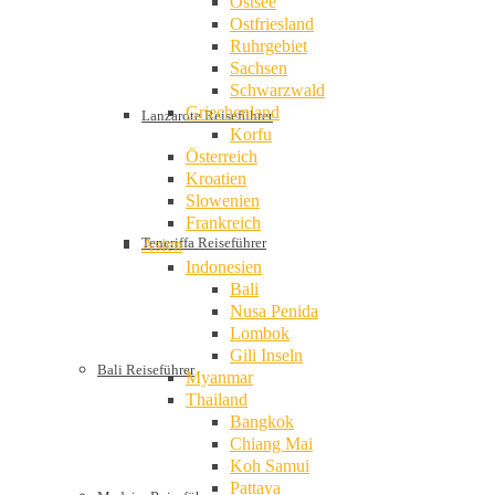
Ostsee
Ostfriesland
Ruhrgebiet
Sachsen
Schwarzwald
Griechenland
Lanzarote Reiseführer
Korfu
Österreich
Kroatien
Slowenien
Frankreich
Teneriffa Reiseführer
Asien
Indonesien
Bali
Nusa Penida
Lombok
Gili Inseln
Bali Reiseführer
Myanmar
Thailand
Bangkok
Chiang Mai
Koh Samui
Pattaya