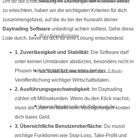
Um dir die Entscheidung im Dschungel der Anbieter etwas
zu erleichtern, haben wir die wichtigsten Kriterien für dich
zusammengefasst, auf die du bei der Auswahl deiner
Daytrading Software
unbedingt achten solltest. Gehe diese
99 La Palma Highlights
Liste durch, bevor du dich für eine Lösung entscheidest:
1. Zuverlässigkeit und Stabilität:
Die Software darf
unter keinen Umständen abstürzen, besonders nicht in
Phasen hoher Volatilität, wie etwa bei der
LA PALMA: La Palma Bildband (Print o. E-Book)
Veröffentlichung wichtiger Wirtschaftsdaten.
2. Ausführungsgeschwindigkeit:
Im Daytrading
zählen oft Millisekunden. Wenn du den Klick machst,
Kanaren Reiseführer-Bundle [E-Books als Set
muss die Order im Markt sein. Verzögerungen kosten
dich bares Geld.
3. Übersichtliche Benutzeroberfläche:
Du musst
wichtige Funktionen wie Stop-Loss, Take-Profit und