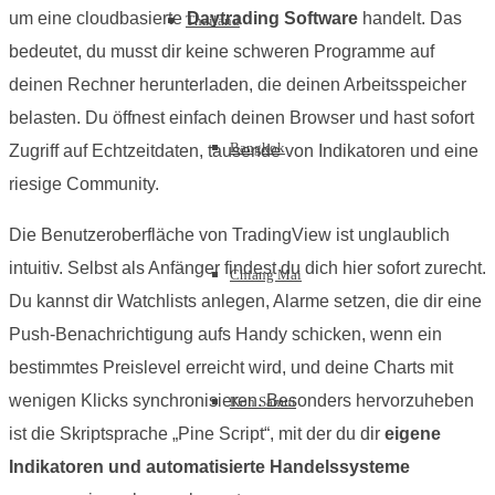
um eine cloudbasierte
Daytrading Software
handelt. Das
Thailand
bedeutet, du musst dir keine schweren Programme auf
deinen Rechner herunterladen, die deinen Arbeitsspeicher
belasten. Du öffnest einfach deinen Browser und hast sofort
Bangkok
Zugriff auf Echtzeitdaten, tausende von Indikatoren und eine
riesige Community.
Die Benutzeroberfläche von TradingView ist unglaublich
intuitiv. Selbst als Anfänger findest du dich hier sofort zurecht.
Chiang Mai
Du kannst dir Watchlists anlegen, Alarme setzen, die dir eine
Push-Benachrichtigung aufs Handy schicken, wenn ein
bestimmtes Preislevel erreicht wird, und deine Charts mit
wenigen Klicks synchronisieren. Besonders hervorzuheben
Koh Samui
ist die Skriptsprache „Pine Script“, mit der du dir
eigene
Indikatoren und automatisierte Handelssysteme