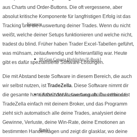
aus Charts und Order-Buttons. Die oft vergessene, aber
absolut kritische Komponente für langfristigen Erfolg ist das
Kanaren
Tracking und die Auswertung deiner Trades. Wenn du nicht
weißt, welche deiner Setups funktionieren und welche nicht,
tradest du blind. Früher haben Trader Excel-Tabellen geführt,
was mühsam, zeitaufwendig und fehleranfällig war. Heute
99 Gran Canaria Highlights [E-Book]
gibt es dafür spezialisierte Software-Lösungen.
Die mit Abstand beste Software in diesem Bereich, die auch
wir selbst nutzen, ist
TradeZella
. Diese Software nimmt dir
die gesamte harte Arbeit der Auswertung ab. Du verbindest
GRAN CANARIA: Gran Canaria Bildband (Print o. E-
TradeZella einfach mit deinem Broker, und das Programm
zieht sich automatisch alle deine Trades, analysiert deine
Gewinne, Verluste, deine Win-Rate, deine Emotionen an
Book)
bestimmten Handelstagen und zeigt dir glasklar, wo deine