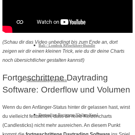
Inside Bali [Film]
(Schau dir das Video unbedingt bis zum Ende an, dort
Bali / Lombok Reiseführer-Bundle
zeigen wir dir einen kleinen Trick, wie du dir deine Charts
noch übersichtlicher gestalten kannst!)
Fortgeschrittene Daytrading
Ortsunabhängig arbeiten
Software: Orderflow und Volumen
Wenn du den Anfänger-Status hinter dir gelassen hast, wirst
Daytrading Bootcamp [Online-Kurs]
du vielleicht feststellen, dass dir reine Kerzencharts
(Candlesticks) nicht mehr ausreichen. An diesem Punkt
kommt die
fortgeschrittene Daytrading Software
ins Spiel,