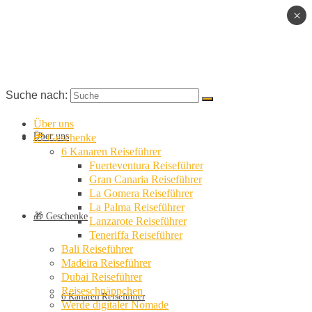
×
Suche nach:
Über uns
Über uns
🎁 Geschenke
6 Kanaren Reiseführer
Fuerteventura Reiseführer
Gran Canaria Reiseführer
La Gomera Reiseführer
La Palma Reiseführer
🎁 Geschenke
Lanzarote Reiseführer
Teneriffa Reiseführer
Bali Reiseführer
Madeira Reiseführer
Dubai Reiseführer
Reiseschnäppchen
6 Kanaren Reiseführer
Werde digitaler Nomade