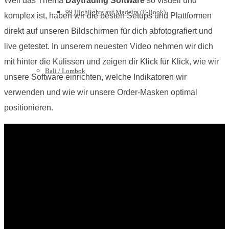
Weil das Thema
Daytrading Software
so visuell und
99 Highlights auf Madeira (E-Book)
komplex ist, haben wir die besten Setups und Plattformen
direkt auf unseren Bildschirmen für dich abfotografiert und
live getestet. In unserem neuesten Video nehmen wir dich
mit hinter die Kulissen und zeigen dir Klick für Klick, wie wir
Bali / Lombok
unsere Software einrichten, welche Indikatoren wir
verwenden und wie wir unsere Order-Masken optimal
positionieren.
Bali Lombok Reiseführer zur Rundreise [E-Book]
222 Lombok & Bali Highlights [E-Book]