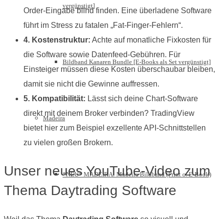
vergünstigt]
Order-Eingabe blind finden. Eine überladene Software
führt im Stress zu fatalen „Fat-Finger-Fehlern“.
4. Kostenstruktur:
Achte auf monatliche Fixkosten für
die Software sowie Datenfeed-Gebühren. Für
Bildband Kanaren Bundle [E-Books als Set vergünstigt]
Einsteiger müssen diese Kosten überschaubar bleiben,
damit sie nicht die Gewinne auffressen.
5. Kompatibilität:
Lässt sich deine Chart-Software
direkt mit deinem Broker verbinden? TradingView
Madeira
bietet hier zum Beispiel exzellente API-Schnittstellen
zu vielen großen Brokern.
Unser neues YouTube-Video zum
*NEU* MADEIRA: Madeira Bildband (Print o. E-Book)
Thema Daytrading Software