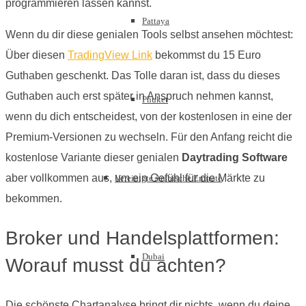
programmieren lassen kannst.
Pattaya
Wenn du dir diese genialen Tools selbst ansehen möchtest:
Über diesen
TradingView Link
bekommst du 15 Euro
Guthaben geschenkt. Das Tolle daran ist, dass du dieses
Guthaben auch erst später in Anspruch nehmen kannst,
Phuket
wenn du dich entscheidest, von der kostenlosen in eine der
Premium-Versionen zu wechseln. Für den Anfang reicht die
kostenlose Variante dieser genialen
Daytrading Software
aber vollkommen aus, um ein Gefühl für die Märkte zu
Vereinigte Arabische Emirate
bekommen.
Broker und Handelsplattformen:
Dubai
Worauf musst du achten?
Die schönste Chartanalyse bringt dir nichts, wenn du deine