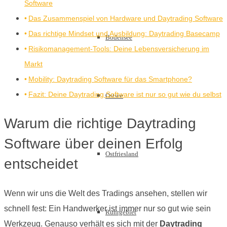
Software
Das Zusammenspiel von Hardware und Daytrading Software
Das richtige Mindset und Ausbildung: Daytrading Basecamp
Bodensee
Risikomanagement-Tools: Deine Lebensversicherung im
Markt
Mobility: Daytrading Software für das Smartphone?
Fazit: Deine Daytrading Software ist nur so gut wie du selbst
Ostsee
Warum die richtige Daytrading
Software über deinen Erfolg
Ostfriesland
entscheidet
Wenn wir uns die Welt des Tradings ansehen, stellen wir
schnell fest: Ein Handwerker ist immer nur so gut wie sein
Ruhrgebiet
Werkzeug. Genauso verhält es sich mit der
Daytrading