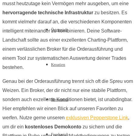
musst heutzutage kein Vermögen mehr ausgeben, um eine
hervorragende technische Infrastruktur
zu besitzen. Es
kommt vielmehr darauf an, die verschiedenen Komponenten
Österreich
intelligent miteinander zu kombinieren. Deine Software-
Landschaft sollte aus einer exzellenten Charting-Plattform,
einem verlässlichen Broker für die Orderausführung und
einem Tool zur systematischen Auswertung deiner Trades
Kroatien
bestehen.
Genau bei der Orderausführung trennt sich oft die Spreu vom
Weizen. Ein Broker, der dir nicht nur eine stabile Plattform,
sondern auch exzellente Konditionen bietet, ist unabdingbar.
Slowenien
Hier empfehlen wir einen Blick auf unseren Favoriten zu
werfen. Nutze gerne unseren
exklusiven Pepperstone Link
,
um dir ein
kostenloses Demokonto
zu sichern und die
Frankreich
Plattform in Ruhe unter echten Marktbedingungen zu testen,