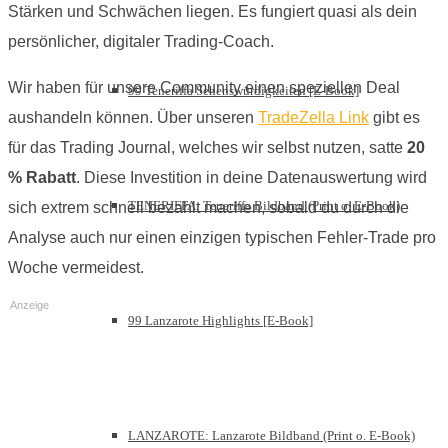
Stärken und Schwächen liegen. Es fungiert quasi als dein
persönlicher, digitaler Trading-Coach.
Wir haben für unsere Community einen speziellen Deal
99 Teneriffa Sehenswürdigkeiten [E-Book]
aushandeln können. Über unseren
TradeZella Link
gibt es
für das Trading Journal, welches wir selbst nutzen, satte
20
% Rabatt
. Diese Investition in deine Datenauswertung wird
TENERIFFA: Teneriffa Bildband (Print o. E-Book)
sich extrem schnell bezahlt machen, sobald du durch die
Analyse auch nur einen einzigen typischen Fehler-Trade pro
Woche vermeidest.
Anzeige
99 Lanzarote Highlights [E-Book]
LANZAROTE: Lanzarote Bildband (Print o. E-Book)