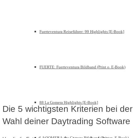
Fuerteventura Reiseführer: 99 Highlights [E-Book]
FUERTE: Fuerteventura Bildband (Print o. E-Book)
88 La Gomera Highlights [E-Book]
Die 5 wichtigsten Kriterien bei der
Wahl deiner Daytrading Software
LA GOMERA: La Gomera Bildband (Print o. E-Book)