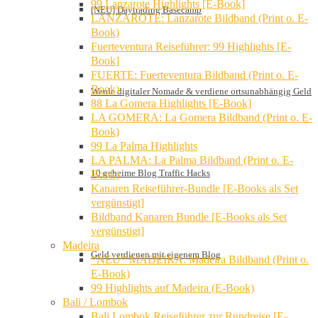
99 Lanzarote Highlights [E-Book]
[NEU] Daytrading Basecamp
LANZAROTE: Lanzarote Bildband (Print o. E-
Book)
Fuerteventura Reiseführer: 99 Highlights [E-
Book]
FUERTE: Fuerteventura Bildband (Print o. E-
Book)
Werde digitaler Nomade & verdiene ortsunabhängig Geld
88 La Gomera Highlights [E-Book]
LA GOMERA: La Gomera Bildband (Print o. E-
Book)
99 La Palma Highlights
LA PALMA: La Palma Bildband (Print o. E-
10 geheime Blog Traffic Hacks
Book)
Kanaren Reiseführer-Bundle [E-Books als Set
vergünstigt]
Bildband Kanaren Bundle [E-Books als Set
vergünstigt]
Madeira
Geld verdienen mit eigenem Blog
*NEU* MADEIRA: Madeira Bildband (Print o.
E-Book)
99 Highlights auf Madeira (E-Book)
Bali / Lombok
Bali Lombok Reiseführer zur Rundreise [E-