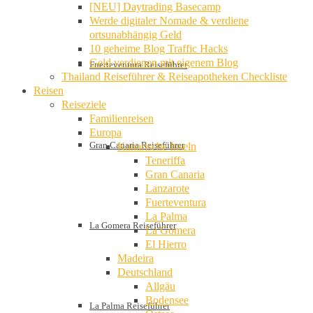
[NEU] Daytrading Basecamp
Werde digitaler Nomade & verdiene
ortsunabhängig Geld
10 geheime Blog Traffic Hacks
Geld verdienen mit eigenem Blog
Fuerteventura Reiseführer
Thailand Reiseführer & Reiseapotheken Checkliste
Reisen
Reiseziele
Familienreisen
Europa
Gran Canaria Reiseführer
Kanarische Inseln
Teneriffa
Gran Canaria
Lanzarote
Fuerteventura
La Palma
La Gomera Reiseführer
La Gomera
El Hierro
Madeira
Deutschland
Allgäu
Bodensee
La Palma Reiseführer