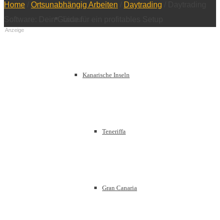
Home
/
Ortsunabhängig Arbeiten
/
Daytrading
/
Daytrading
Europa
Software: Dein Guide für ein profitables Setup
Anzeige
Kanarische Inseln
Teneriffa
Gran Canaria