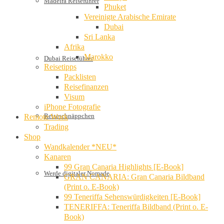
Madeira Reiseführer
Phuket
Vereinigte Arabische Emirate
Dubai
Sri Lanka
Afrika
Marokko
Dubai Reiseführer
Reisetipps
Packlisten
Reisefinanzen
Visum
iPhone Fotografie
Reiseschnäppchen
Remote Work
Trading
Shop
Wandkalender *NEU*
Kanaren
99 Gran Canaria Highlights [E-Book]
Werde digitaler Nomade
GRAN CANARIA: Gran Canaria Bildband
(Print o. E-Book)
99 Teneriffa Sehenswürdigkeiten [E-Book]
TENERIFFA: Teneriffa Bildband (Print o. E-
Book)