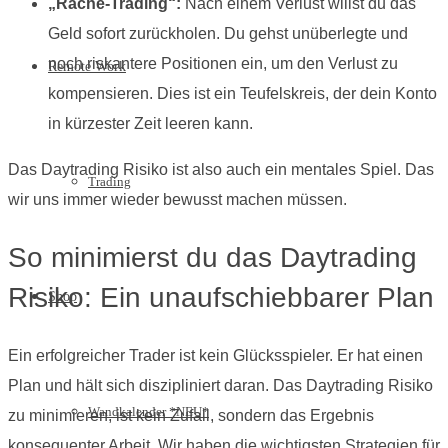
„Rache-Trading“:
Nach einem Verlust willst du das
Geld sofort zurückholen. Du gehst unüberlegte und
noch riskantere Positionen ein, um den Verlust zu
Remote Work
kompensieren. Dies ist ein Teufelskreis, der dein Konto
in kürzester Zeit leeren kann.
Das Daytrading Risiko ist also auch ein mentales Spiel. Das
Trading
wir uns immer wieder bewusst machen müssen.
So minimierst du das Daytrading
Risiko: Ein unaufschiebbarer Plan
Shop
Ein erfolgreicher Trader ist kein Glücksspieler. Er hat einen
Plan und hält sich diszipliniert daran. Das Daytrading Risiko
Wandkalender *NEU*
zu minimieren, ist kein Zufall, sondern das Ergebnis
konsequenter Arbeit. Wir haben die wichtigsten Strategien für