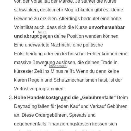
von der Volatilität der Märkte. Je stärker die Kurse
schwanken, desto mehr Möglichkeiten gibt es, kleine
Gewinne zu erzielen. Allerdings bedeutet eine hohe
Volatilität auch, dass sich die Kurse
unvorhersehbar
Asien
und abrupt
gegen deine Position wenden können.
Eine unerwartete Nachricht, eine politische
Entscheidung oder ein technischer Fehler können eine
massive Bewegung auslösen, die deinen Trade in
Indonesien
kürzester Zeit ins Minus reißt. Wenn du dann keine
klaren Regeln und Schutzmechanismen hast, ist der
Verlust vorprogrammiert.
Hohe Handelskosten und die „Gebührenfalle“
Beim
Bali
Daytrading fallen für jeden Kauf und Verkauf Gebühren
an. Diese Ordergebühren, Spreads und
gegebenenfalls Finanzierungskosten fressen sich