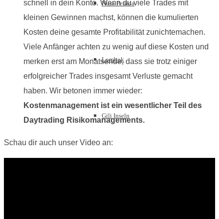
schnell in dein Konto. Wenn du viele Trades mit
Nusa Penida
kleinen Gewinnen machst, können die kumulierten
Kosten deine gesamte Profitabilität zunichtemachen.
Viele Anfänger achten zu wenig auf diese Kosten und
Lombok
merken erst am Monatsende, dass sie trotz einiger
erfolgreicher Trades insgesamt Verluste gemacht
haben. Wir betonen immer wieder:
Kostenmanagement ist ein wesentlicher Teil des
Gili Inseln
Daytrading Risikomanagements.
Schau dir auch unser Video an:
Myanmar