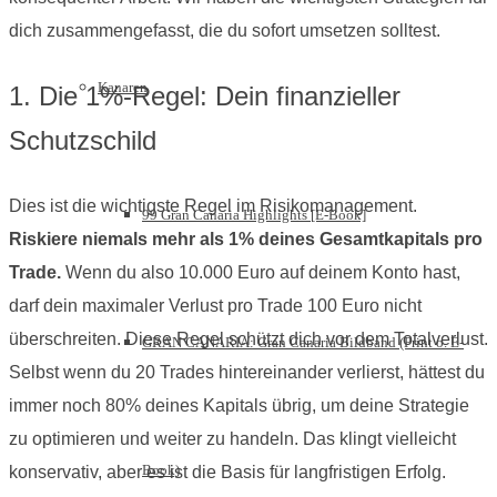
dich zusammengefasst, die du sofort umsetzen solltest.
Kanaren
1. Die 1%-Regel: Dein finanzieller
Schutzschild
Dies ist die wichtigste Regel im Risikomanagement.
99 Gran Canaria Highlights [E-Book]
Riskiere niemals mehr als 1% deines Gesamtkapitals pro
Trade.
Wenn du also 10.000 Euro auf deinem Konto hast,
darf dein maximaler Verlust pro Trade 100 Euro nicht
überschreiten. Diese Regel schützt dich vor dem Totalverlust.
GRAN CANARIA: Gran Canaria Bildband (Print o. E-
Selbst wenn du 20 Trades hintereinander verlierst, hättest du
immer noch 80% deines Kapitals übrig, um deine Strategie
zu optimieren und weiter zu handeln. Das klingt vielleicht
Book)
konservativ, aber es ist die Basis für langfristigen Erfolg.