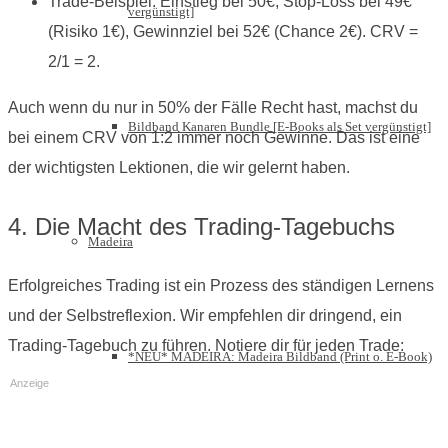
Trade-Beispiel: Einstieg bei 50€, Stop-Loss bei 49€
vergünstigt]
(Risiko 1€), Gewinnziel bei 52€ (Chance 2€). CRV =
2/1 = 2.
Auch wenn du nur in 50% der Fälle Recht hast, machst du
Bildband Kanaren Bundle [E-Books als Set vergünstigt]
bei einem CRV von 1:2 immer noch Gewinne. Das ist eine
der wichtigsten Lektionen, die wir gelernt haben.
4. Die Macht des Trading-Tagebuchs
Madeira
Erfolgreiches Trading ist ein Prozess des ständigen Lernens
und der Selbstreflexion. Wir empfehlen dir dringend, ein
Trading-Tagebuch zu führen. Notiere dir für jeden Trade:
*NEU* MADEIRA: Madeira Bildband (Print o. E-Book)
Anzeige