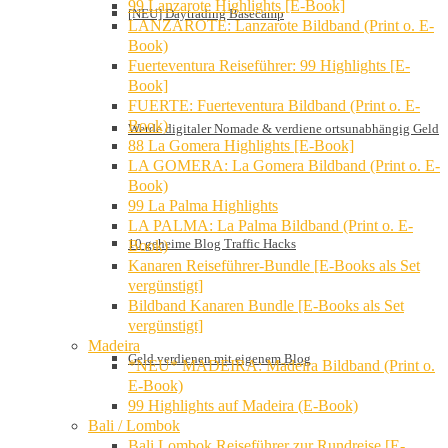
99 Lanzarote Highlights [E-Book]
[NEU] Daytrading Basecamp
LANZAROTE: Lanzarote Bildband (Print o. E-
Book)
Fuerteventura Reiseführer: 99 Highlights [E-
Book]
FUERTE: Fuerteventura Bildband (Print o. E-
Book)
Werde digitaler Nomade & verdiene ortsunabhängig Geld
88 La Gomera Highlights [E-Book]
LA GOMERA: La Gomera Bildband (Print o. E-
Book)
99 La Palma Highlights
LA PALMA: La Palma Bildband (Print o. E-
10 geheime Blog Traffic Hacks
Book)
Kanaren Reiseführer-Bundle [E-Books als Set
vergünstigt]
Bildband Kanaren Bundle [E-Books als Set
vergünstigt]
Madeira
Geld verdienen mit eigenem Blog
*NEU* MADEIRA: Madeira Bildband (Print o.
E-Book)
99 Highlights auf Madeira (E-Book)
Bali / Lombok
Bali Lombok Reiseführer zur Rundreise [E-