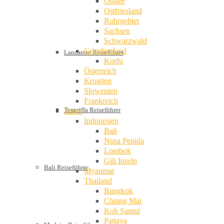
Ostsee
Ostfriesland
Ruhrgebiet
Sachsen
Schwarzwald
Griechenland
Lanzarote Reiseführer
Korfu
Österreich
Kroatien
Slowenien
Frankreich
Teneriffa Reiseführer
Asien
Indonesien
Bali
Nusa Penida
Lombok
Gili Inseln
Bali Reiseführer
Myanmar
Thailand
Bangkok
Chiang Mai
Koh Samui
Pattaya