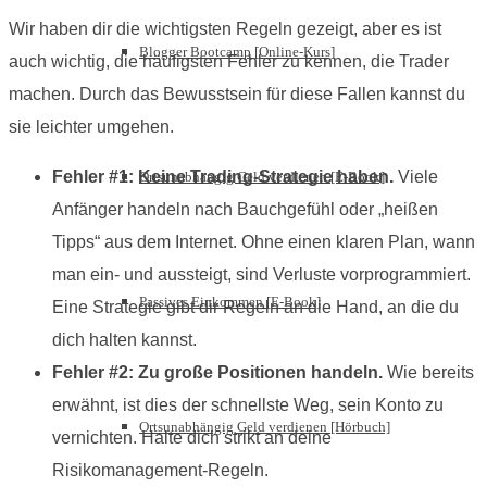
Wir haben dir die wichtigsten Regeln gezeigt, aber es ist
Blogger Bootcamp [Online-Kurs]
auch wichtig, die häufigsten Fehler zu kennen, die Trader
machen. Durch das Bewusstsein für diese Fallen kannst du
sie leichter umgehen.
Fehler #1: Keine Trading-Strategie haben.
Viele
Ortsunabhängig Geld verdienen [E-Book]
Anfänger handeln nach Bauchgefühl oder „heißen
Tipps“ aus dem Internet. Ohne einen klaren Plan, wann
man ein- und aussteigt, sind Verluste vorprogrammiert.
Passives Einkommen [E-Book]
Eine Strategie gibt dir Regeln an die Hand, an die du
dich halten kannst.
Fehler #2: Zu große Positionen handeln.
Wie bereits
erwähnt, ist dies der schnellste Weg, sein Konto zu
Ortsunabhängig Geld verdienen [Hörbuch]
vernichten. Halte dich strikt an deine
Risikomanagement-Regeln.