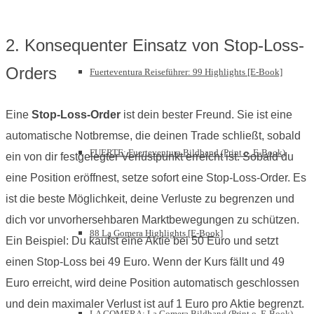
2. Konsequenter Einsatz von Stop-Loss-
Orders
Fuerteventura Reiseführer: 99 Highlights [E-Book]
Eine
Stop-Loss-Order
ist dein bester Freund. Sie ist eine
automatische Notbremse, die deinen Trade schließt, sobald
FUERTE: Fuerteventura Bildband (Print o. E-Book)
ein von dir festgelegter Verlustpunkt erreicht ist. Sobald du
eine Position eröffnest, setze sofort eine Stop-Loss-Order. Es
ist die beste Möglichkeit, deine Verluste zu begrenzen und
dich vor unvorhersehbaren Marktbewegungen zu schützen.
88 La Gomera Highlights [E-Book]
Ein Beispiel: Du kaufst eine Aktie bei 50 Euro und setzt
einen Stop-Loss bei 49 Euro. Wenn der Kurs fällt und 49
Euro erreicht, wird deine Position automatisch geschlossen
und dein maximaler Verlust ist auf 1 Euro pro Aktie begrenzt.
LA GOMERA: La Gomera Bildband (Print o. E-Book)