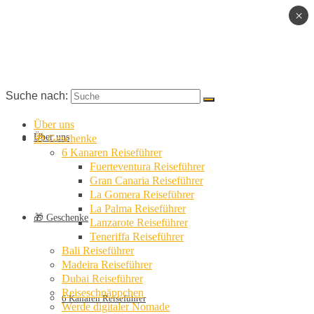
×
Suche nach:
Über uns
Über uns
🎁 Geschenke
6 Kanaren Reiseführer
Fuerteventura Reiseführer
Gran Canaria Reiseführer
La Gomera Reiseführer
La Palma Reiseführer
🎁 Geschenke
Lanzarote Reiseführer
Teneriffa Reiseführer
Bali Reiseführer
Madeira Reiseführer
Dubai Reiseführer
Reiseschnäppchen
6 Kanaren Reiseführer
Werde digitaler Nomade