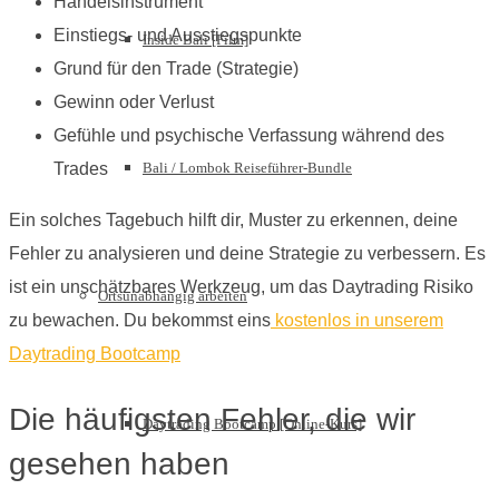
Handelsinstrument
Einstiegs- und Ausstiegspunkte
Inside Bali [Film]
Grund für den Trade (Strategie)
Gewinn oder Verlust
Gefühle und psychische Verfassung während des
Bali / Lombok Reiseführer-Bundle
Trades
Ein solches Tagebuch hilft dir, Muster zu erkennen, deine
Fehler zu analysieren und deine Strategie zu verbessern. Es
ist ein unschätzbares Werkzeug, um das Daytrading Risiko
Ortsunabhängig arbeiten
zu bewachen. Du bekommst eins
kostenlos in unserem
Daytrading Bootcamp
Die häufigsten Fehler, die wir
Daytrading Bootcamp [Online-Kurs]
gesehen haben