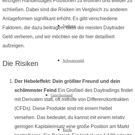
einzigen Handelstages Positionen zu eröffnen und wieder zu
schließen. Dabei sind die Risiken im Vergleich zu anderen
Anlageformen signifikant erhöht. Es gibt verschiedene
Sachsen
Faktoren, die dazu beitragen, dass die meisten Daytrader
Geld verlieren, und wir möchten sie dir hier detailliert
aufzeigen.
Schwarzwald
Die Risiken
Der Hebeleffekt: Dein größter Freund und dein
schlimmster Feind
Ein Großteil des Daytradings findet
Griechenland
mit Derivaten statt, oft mithilfe von Differenzkontrakten
(CFDs). Diese Produkte sind mit einem Hebel
versehen. Das bedeutet, du kannst mit einem relativ
geringen Kapitaleinsatz eine große Position am Markt
Korfu