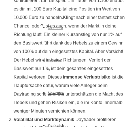
kontrollieren. Ein Beispiel: Ein Hebel von 1:100 erlaubt
es dir, mit 100 Euro Kapital eine Position im Wert von
10.000 Euro zu handeln.Klingt nach einer fantastischen
Chance, oder? Ist es auch, wenn der Markt in deine
Österreich
Richtung läuft. Ein kleiner Kursanstieg von nur 1% auf
den Basiswert führt dank des Hebels zu einem Gewinn
von 100% auf dein eingesetztes Kapital. Aber Vorsicht!
Der Hebel wirkt in beide Richtungen. Verliert der
Kroatien
Basiswert nur 1%, ist dein gesamtes eingesetztes
Kapital verloren. Dieses
immense Verlustrisiko
ist die
Hauptursache dafür, warum viele Anleger beim
Slowenien
Daytrading scheitern. Sie unterschätzen die Macht des
Hebels und gehen Risiken ein, die ihr Konto innerhalb
weniger Minuten vernichten können.
Volatilität und Marktdynamik
Daytrader profitieren
Frankreich