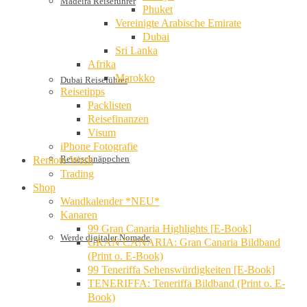
Madeira Reiseführer
Phuket
Vereinigte Arabische Emirate
Dubai
Sri Lanka
Afrika
Marokko
Dubai Reiseführer
Reisetipps
Packlisten
Reisefinanzen
Visum
iPhone Fotografie
Reiseschnäppchen
Remote Work
Trading
Shop
Wandkalender *NEU*
Kanaren
99 Gran Canaria Highlights [E-Book]
Werde digitaler Nomade
GRAN CANARIA: Gran Canaria Bildband
(Print o. E-Book)
99 Teneriffa Sehenswürdigkeiten [E-Book]
TENERIFFA: Teneriffa Bildband (Print o. E-
Book)