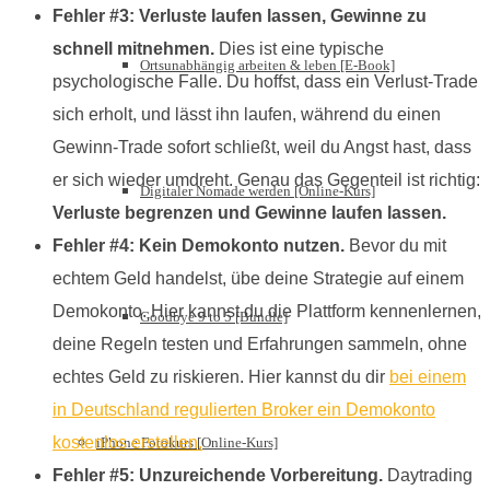
Fehler #3: Verluste laufen lassen, Gewinne zu
schnell mitnehmen.
Dies ist eine typische
Ortsunabhängig arbeiten & leben [E-Book]
psychologische Falle. Du hoffst, dass ein Verlust-Trade
sich erholt, und lässt ihn laufen, während du einen
Gewinn-Trade sofort schließt, weil du Angst hast, dass
er sich wieder umdreht. Genau das Gegenteil ist richtig:
Digitaler Nomade werden [Online-Kurs]
Verluste begrenzen und Gewinne laufen lassen.
Fehler #4: Kein Demokonto nutzen.
Bevor du mit
echtem Geld handelst, übe deine Strategie auf einem
Demokonto. Hier kannst du die Plattform kennenlernen,
Goodbye 9 to 5 [Bundle]
deine Regeln testen und Erfahrungen sammeln, ohne
echtes Geld zu riskieren. Hier kannst du dir
bei einem
in Deutschland regulierten Broker ein Demokonto
kostenlos erstellen.
iPhone Fotokurs [Online-Kurs]
Fehler #5: Unzureichende Vorbereitung.
Daytrading