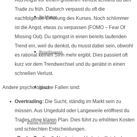
Trade zu früh. Dadurch verpasst du oft die
Packlisten
nachfolgende Erholung des Kurses. Noch schlimmer
ist die Angst, etwas zu verpassen (FOMO – Fear Of
Missing Out). Du springst in einen bereits laufenden
Trend ein, weil du denkst, du musst dabei sein, obwohl
Reisefinanzen
es rational keinen Sinn mehr ergibt. Dies passiert oft
kurz vor dem Trendwechsel und du gerätst in einen
schnellen Verlust.
Andere psychologische Fallen sind:
Visum
Overtrading:
Die Sucht, ständig im Markt sein zu
müssen. Aus Ungeduld oder Langeweile eröffnest du
Trades ohne klaren Plan. Dies führt zu erhöhten Kosten
iPhone Fotografie
und schlechten Entscheidungen.