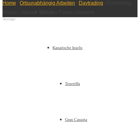
Home
/
Ortsunabhängig Arbeiten
/
Daytrading
/
Daytrading
Europa
Risiko – Warum 90% der Trader scheitern
Anzeige
Kanarische Inseln
Teneriffa
Gran Canaria