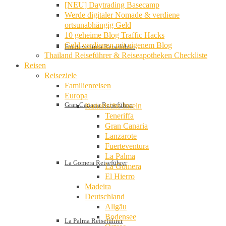
[NEU] Daytrading Basecamp
Werde digitaler Nomade & verdiene
ortsunabhängig Geld
10 geheime Blog Traffic Hacks
Geld verdienen mit eigenem Blog
Fuerteventura Reiseführer
Thailand Reiseführer & Reiseapotheken Checkliste
Reisen
Reiseziele
Familienreisen
Europa
Gran Canaria Reiseführer
Kanarische Inseln
Teneriffa
Gran Canaria
Lanzarote
Fuerteventura
La Palma
La Gomera Reiseführer
La Gomera
El Hierro
Madeira
Deutschland
Allgäu
Bodensee
La Palma Reiseführer