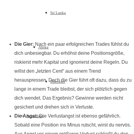
Sri Lanka
Die Gier:
Nach ein paar erfolgreichen Trades fühlst du
Afrika
dich unbesiegbar. Du erhöhst deine Positionsgröße,
riskierst mehr Kapital und ignorierst deine Regeln. Du
willst den „letzten Cent“ aus einem Trend
herauspressen. Doch die Gier führt oft dazu, dass du zu
Marokko
lange in einem Trade bleibst, der sich plötzlich gegen
dich wendet. Das Ergebnis? Gewinne werden nicht
gesichert und drehen sich in Verluste.
Die Angst:
Die Verlustangst ist ebenso gefährlich.
Reisetipps
Sobald eine Position ins Minus rutscht, wirst du nervös.
Aus Angst vor einem größeren Verlust schließt du den