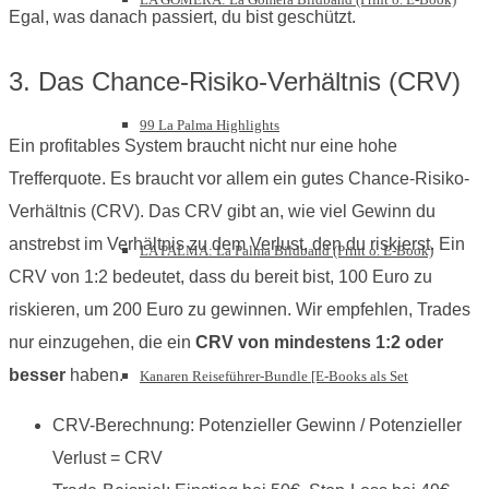
Egal, was danach passiert, du bist geschützt.
3. Das Chance-Risiko-Verhältnis (CRV)
99 La Palma Highlights
Ein profitables System braucht nicht nur eine hohe
Trefferquote. Es braucht vor allem ein gutes Chance-Risiko-
Verhältnis (CRV). Das CRV gibt an, wie viel Gewinn du
anstrebst im Verhältnis zu dem Verlust, den du riskierst. Ein
LA PALMA: La Palma Bildband (Print o. E-Book)
CRV von 1:2 bedeutet, dass du bereit bist, 100 Euro zu
riskieren, um 200 Euro zu gewinnen. Wir empfehlen, Trades
nur einzugehen, die ein
CRV von mindestens 1:2 oder
besser
haben.
Kanaren Reiseführer-Bundle [E-Books als Set
CRV-Berechnung: Potenzieller Gewinn / Potenzieller
Verlust = CRV