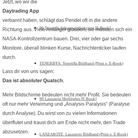
Jetzt, wo wir die
Daytrading App
verbannt haben, schlägt das Pendel oft in die andere
99 Teneriffa Sehenswürdigkeiten [E-Book]
Richtung aus. Viele Anfänger glauben, sie müssten sich ein
NASA-Kontrollzentrum bauen. Drei, vier oder gar sechs
Monitore, überall blinken Kurse, Nachrichtenticker laufen
durch.
TENERIFFA: Teneriffa Bildband (Print o. E-Book)
Lass dir von uns sagen:
Das ist absoluter Quatsch.
Mehr Bildschirme bedeuten nicht mehr Profit. Sie bedeuten
99 Lanzarote Highlights [E-Book]
oft nur mehr Verwirrung und „Analysis Paralysis“ (Paralyse
durch Analyse). Du wirst von zu vielen Informationen
überflutet und traust dich am Ende nicht mehr, den Trade
abzusetzen.
LANZAROTE: Lanzarote Bildband (Print o. E-Book)