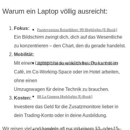
Warum ein Laptop völlig ausreicht:
Fokus:
Fuerteventura Reiseführer: 99 Highlights [E-Book]
Ein Bildschirm zwingt dich, dich auf das Wesentliche
zu konzentrieren – den Chart, den du gerade handelst.
Mobilität:
Mit einem Laptop bist du wirklich frei. Du kannst im
FUERTE: Fuerteventura Bildband (Print o. E-Book)
Café, im Co-Working-Space oder im Hotel arbeiten,
ohne einen
Umzugswagen für deine Technik zu brauchen.
88 La Gomera Highlights [E-Book]
Kosten:
Investiere das Geld für die Zusatzmonitore lieber in
dein Trading-Konto oder in deine Ausbildung.
Wir reisen viel und handeln oft nur mit einem 13- oder 15-
LA GOMERA: La Gomera Bildband (Print o. E-Book)