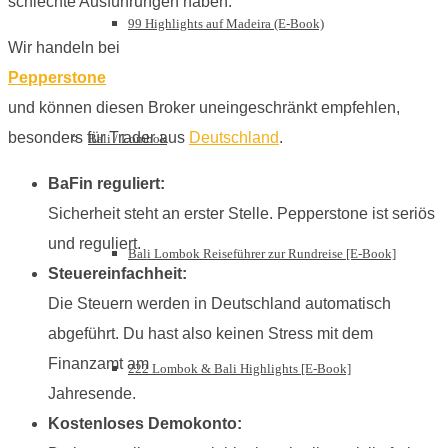
schlechte Ausführungen haben.
99 Highlights auf Madeira (E-Book)
Wir handeln bei
Pepperstone
und können diesen Broker uneingeschränkt empfehlen,
besonders für Trader aus
Deutschland
.
Bali / Lombok
BaFin reguliert:
Sicherheit steht an erster Stelle. Pepperstone ist seriös
und reguliert.
Bali Lombok Reiseführer zur Rundreise [E-Book]
Steuereinfachheit:
Die Steuern werden in Deutschland automatisch
abgeführt. Du hast also keinen Stress mit dem
Finanzamt am
222 Lombok & Bali Highlights [E-Book]
Jahresende.
Kostenloses Demokonto: