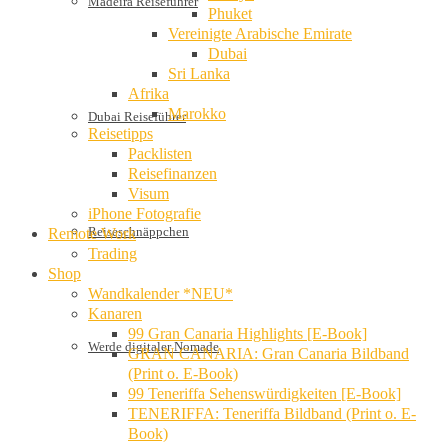
Madeira Reiseführer
Phuket
Vereinigte Arabische Emirate
Dubai
Sri Lanka
Afrika
Marokko
Dubai Reiseführer
Reisetipps
Packlisten
Reisefinanzen
Visum
iPhone Fotografie
Reiseschnäppchen
Remote Work
Trading
Shop
Wandkalender *NEU*
Kanaren
99 Gran Canaria Highlights [E-Book]
Werde digitaler Nomade
GRAN CANARIA: Gran Canaria Bildband
(Print o. E-Book)
99 Teneriffa Sehenswürdigkeiten [E-Book]
TENERIFFA: Teneriffa Bildband (Print o. E-
Book)