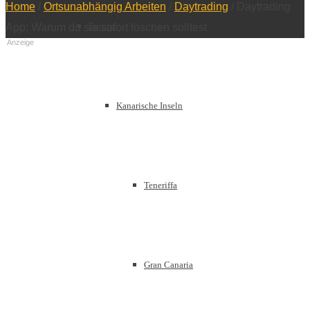
Home
/
Ortsunabhängig Arbeiten
/
Daytrading
/
Daytrading
Europa
App: Warum du sie sofort löschen solltest
Anzeige
Kanarische Inseln
Teneriffa
Gran Canaria