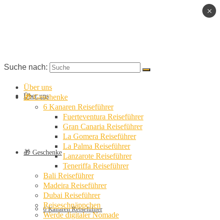
×
Suche nach:
Über uns
Über uns
🎁 Geschenke
6 Kanaren Reiseführer
Fuerteventura Reiseführer
Gran Canaria Reiseführer
La Gomera Reiseführer
La Palma Reiseführer
🎁 Geschenke
Lanzarote Reiseführer
Teneriffa Reiseführer
Bali Reiseführer
Madeira Reiseführer
Dubai Reiseführer
Reiseschnäppchen
6 Kanaren Reiseführer
Werde digitaler Nomade