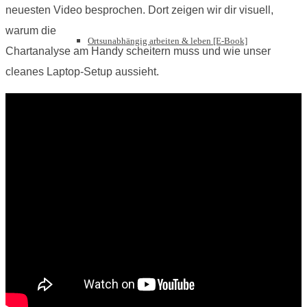
neuesten Video besprochen. Dort zeigen wir dir visuell,
warum die
Ortsunabhängig arbeiten & leben [E-Book]
Chartanalyse am Handy scheitern muss und wie unser
cleanes Laptop-Setup aussieht.
Digitaler Nomade werden [Online-Kurs]
Goodbye 9 to 5 [Bundle]
iPhone Fotokurs [Online-Kurs]