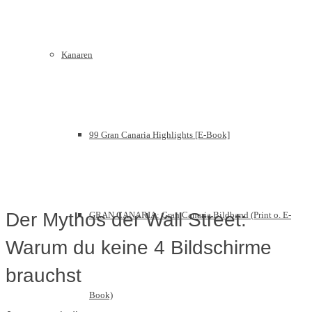
Kanaren
99 Gran Canaria Highlights [E-Book]
Der Mythos der Wall Street:
GRAN CANARIA: Gran Canaria Bildband (Print o. E-
Warum du keine 4 Bildschirme
brauchst
Book)