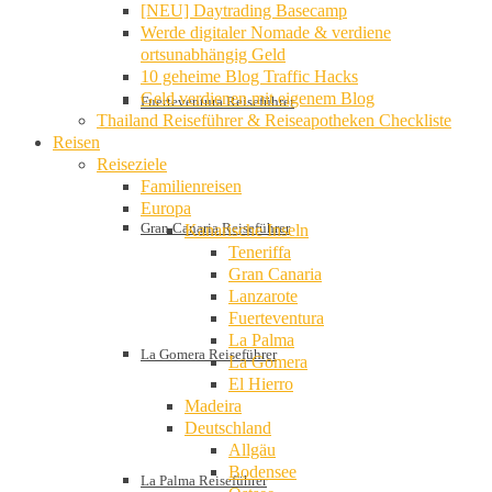
[NEU] Daytrading Basecamp
Werde digitaler Nomade & verdiene
ortsunabhängig Geld
10 geheime Blog Traffic Hacks
Geld verdienen mit eigenem Blog
Fuerteventura Reiseführer
Thailand Reiseführer & Reiseapotheken Checkliste
Reisen
Reiseziele
Familienreisen
Europa
Gran Canaria Reiseführer
Kanarische Inseln
Teneriffa
Gran Canaria
Lanzarote
Fuerteventura
La Palma
La Gomera Reiseführer
La Gomera
El Hierro
Madeira
Deutschland
Allgäu
Bodensee
La Palma Reiseführer