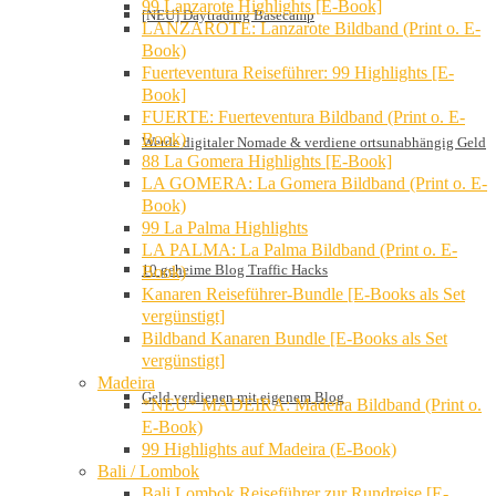
99 Lanzarote Highlights [E-Book]
[NEU] Daytrading Basecamp
LANZAROTE: Lanzarote Bildband (Print o. E-
Book)
Fuerteventura Reiseführer: 99 Highlights [E-
Book]
FUERTE: Fuerteventura Bildband (Print o. E-
Book)
Werde digitaler Nomade & verdiene ortsunabhängig Geld
88 La Gomera Highlights [E-Book]
LA GOMERA: La Gomera Bildband (Print o. E-
Book)
99 La Palma Highlights
LA PALMA: La Palma Bildband (Print o. E-
10 geheime Blog Traffic Hacks
Book)
Kanaren Reiseführer-Bundle [E-Books als Set
vergünstigt]
Bildband Kanaren Bundle [E-Books als Set
vergünstigt]
Madeira
Geld verdienen mit eigenem Blog
*NEU* MADEIRA: Madeira Bildband (Print o.
E-Book)
99 Highlights auf Madeira (E-Book)
Bali / Lombok
Bali Lombok Reiseführer zur Rundreise [E-