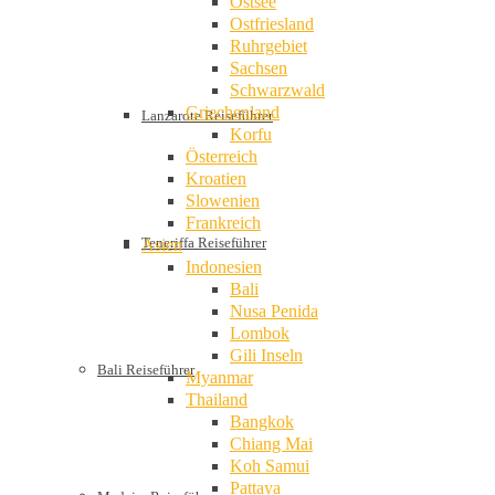
Ostsee
Ostfriesland
Ruhrgebiet
Sachsen
Schwarzwald
Griechenland
Lanzarote Reiseführer
Korfu
Österreich
Kroatien
Slowenien
Frankreich
Teneriffa Reiseführer
Asien
Indonesien
Bali
Nusa Penida
Lombok
Gili Inseln
Bali Reiseführer
Myanmar
Thailand
Bangkok
Chiang Mai
Koh Samui
Pattaya