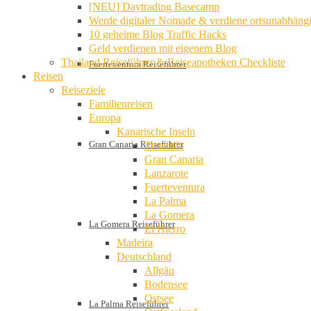
[NEU] Daytrading Basecamp
Werde digitaler Nomade & verdiene ortsunabhäng
10 geheime Blog Traffic Hacks
Geld verdienen mit eigenem Blog
Thailand Reiseführer & Reiseapotheken Checkliste
Fuerteventura Reiseführer
Reisen
Reiseziele
Familienreisen
Europa
Kanarische Inseln
Gran Canaria Reiseführer
Teneriffa
Gran Canaria
Lanzarote
Fuerteventura
La Palma
La Gomera
La Gomera Reiseführer
El Hierro
Madeira
Deutschland
Allgäu
Bodensee
Ostsee
La Palma Reiseführer