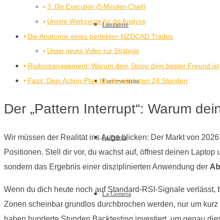
3. Die Execution (5-Minuten-Chart)
Unsere Werkzeuge für die Analyse
Lanzarote
Die Anatomie eines perfekten NZDCAD Trades
Unser neues Video zur Strategie
Risikomanagement: Warum dein Stopp dein bester Freund ist
Fazit: Dein Action-Plan für die nächsten 24 Stunden
Fuerteventura
Der „Pattern Interrupt“: Warum dei
Wir müssen der Realität ins Auge blicken: Der Markt von 2026 i
La Palma
Positionen. Stell dir vor, du wachst auf, öffnest deinen Lapto
sondern das Ergebnis einer disziplinierten Anwendung der
Ab
Wenn du dich heute noch auf Standard-RSI-Signale verlässt, b
La Gomera
Zonen scheinbar grundlos durchbrochen werden, nur um kurz d
haben hunderte Stunden Backtesting investiert, um genau dies