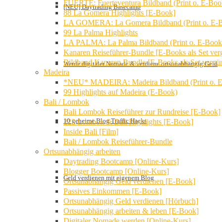
FUERTE: Fuerteventura Bildband (Print o. E-Boo
[NEU] Daytrading Basecamp
88 La Gomera Highlights [E-Book]
LA GOMERA: La Gomera Bildband (Print o. E-
99 La Palma Highlights
LA PALMA: La Palma Bildband (Print o. E-Book
Kanaren Reiseführer-Bundle [E-Books als Set verg
Bildband Kanaren Bundle [E-Books als Set vergün
Werde digitaler Nomade & verdiene ortsunabhängig Geld
Madeira
*NEU* MADEIRA: Madeira Bildband (Print o. 
99 Highlights auf Madeira (E-Book)
Bali / Lombok
Bali Lombok Reiseführer zur Rundreise [E-Book]
10 geheime Blog Traffic Hacks
222 Lombok & Bali Highlights [E-Book]
Inside Bali [Film]
Bali / Lombok Reiseführer-Bundle
Ortsunabhängig arbeiten
Daytrading Bootcamp [Online-Kurs]
Blogger Bootcamp [Online-Kurs]
Geld verdienen mit eigenem Blog
Ortsunabhängig Geld verdienen [E-Book]
Passives Einkommen [E-Book]
Ortsunabhängig Geld verdienen [Hörbuch]
Ortsunabhängig arbeiten & leben [E-Book]
Digitaler Nomade werden [Online-Kurs]