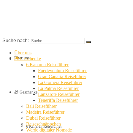
Suche nach:
Über uns
Über uns
🎁 Geschenke
6 Kanaren Reiseführer
Fuerteventura Reiseführer
Gran Canaria Reiseführer
La Gomera Reiseführer
La Palma Reiseführer
🎁 Geschenke
Lanzarote Reiseführer
Teneriffa Reiseführer
Bali Reiseführer
Madeira Reiseführer
Dubai Reiseführer
Reiseschnäppchen
6 Kanaren Reiseführer
Werde digitaler Nomade