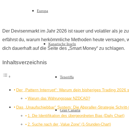
Europa
Der Devisenmarkt im Jahr 2026 ist rauer und volatiler als je z
erfährst du, warum herkömmliche Methoden heute versagen, 
Kanarische Inseln
dich dauerhaft auf die Seite des „Smart Money“ zu schlagen.
Inhaltsverzeichnis
Teneriffa
Der „Pattern Interrupt“: Warum dein bisheriges Trading 2026 s
Warum das Währungspaar NZDCAD?
Das „Unaufschiebbar“ System: Die Abpraller-Strategie Schritt-f
Gran Canaria
1. Die Identifikation des übergeordneten Bias (Daily Chart)
2. Suche nach der „Value Zone“ (1-Stunden-Chart)