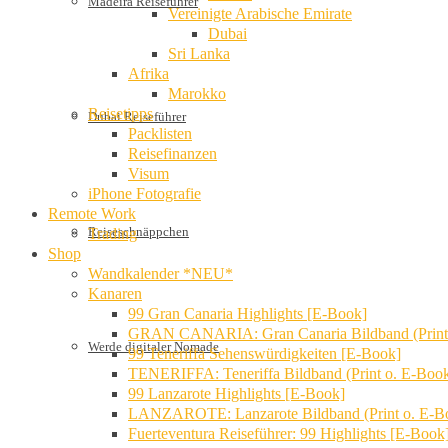
Madeira Reiseführer
Vereinigte Arabische Emirate
Dubai
Sri Lanka
Afrika
Marokko
Reisetipps
Dubai Reiseführer
Packlisten
Reisefinanzen
Visum
iPhone Fotografie
Remote Work
Reiseschnäppchen
Trading
Shop
Wandkalender *NEU*
Kanaren
99 Gran Canaria Highlights [E-Book]
GRAN CANARIA: Gran Canaria Bildband (Print
Werde digitaler Nomade
99 Teneriffa Sehenswürdigkeiten [E-Book]
TENERIFFA: Teneriffa Bildband (Print o. E-Boo
99 Lanzarote Highlights [E-Book]
LANZAROTE: Lanzarote Bildband (Print o. E-B
Fuerteventura Reiseführer: 99 Highlights [E-Book