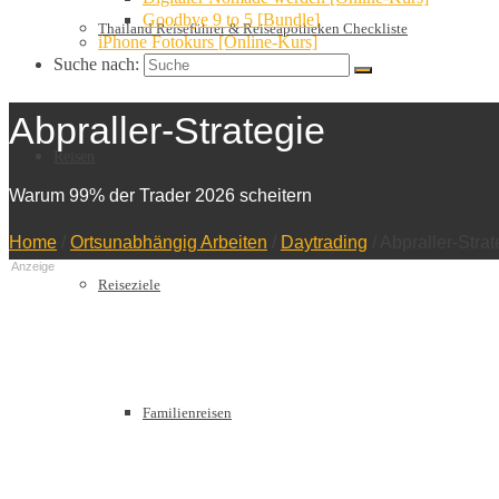
Goodbye 9 to 5 [Bundle]
Thailand Reiseführer & Reiseapotheken Checkliste
iPhone Fotokurs [Online-Kurs]
Suche nach:
Abpraller-Strategie
Reisen
Warum 99% der Trader 2026 scheitern
Home
/
Ortsunabhängig Arbeiten
/
Daytrading
/
Abpraller-Stra
Anzeige
Reiseziele
Familienreisen