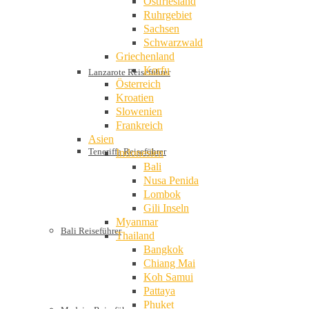
Ostfriesland
Ruhrgebiet
Sachsen
Schwarzwald
Griechenland
Korfu
Lanzarote Reiseführer
Österreich
Kroatien
Slowenien
Frankreich
Asien
Teneriffa Reiseführer
Indonesien
Bali
Nusa Penida
Lombok
Gili Inseln
Myanmar
Bali Reiseführer
Thailand
Bangkok
Chiang Mai
Koh Samui
Pattaya
Phuket