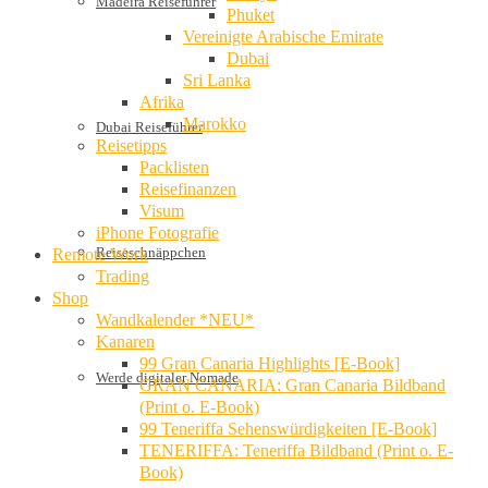
Madeira Reiseführer
Phuket
Vereinigte Arabische Emirate
Dubai
Sri Lanka
Afrika
Marokko
Dubai Reiseführer
Reisetipps
Packlisten
Reisefinanzen
Visum
iPhone Fotografie
Reiseschnäppchen
Remote Work
Trading
Shop
Wandkalender *NEU*
Kanaren
99 Gran Canaria Highlights [E-Book]
Werde digitaler Nomade
GRAN CANARIA: Gran Canaria Bildband
(Print o. E-Book)
99 Teneriffa Sehenswürdigkeiten [E-Book]
TENERIFFA: Teneriffa Bildband (Print o. E-
Book)