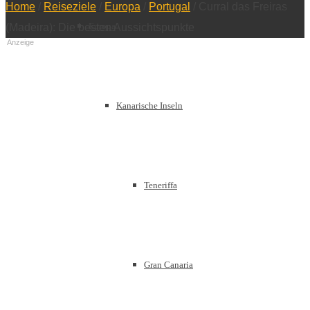
Home
/
Reiseziele
/
Europa
/
Portugal
/
Curral das Freiras
Europa
(Madeira): Die besten Aussichtspunkte
Anzeige
Kanarische Inseln
Teneriffa
Gran Canaria