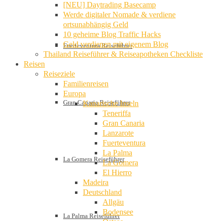
[NEU] Daytrading Basecamp
Werde digitaler Nomade & verdiene
ortsunabhängig Geld
10 geheime Blog Traffic Hacks
Geld verdienen mit eigenem Blog
Fuerteventura Reiseführer
Thailand Reiseführer & Reiseapotheken Checkliste
Reisen
Reiseziele
Familienreisen
Europa
Gran Canaria Reiseführer
Kanarische Inseln
Teneriffa
Gran Canaria
Lanzarote
Fuerteventura
La Palma
La Gomera Reiseführer
La Gomera
El Hierro
Madeira
Deutschland
Allgäu
Bodensee
La Palma Reiseführer