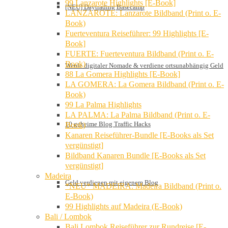
99 Lanzarote Highlights [E-Book]
[NEU] Daytrading Basecamp
LANZAROTE: Lanzarote Bildband (Print o. E-
Book)
Fuerteventura Reiseführer: 99 Highlights [E-
Book]
FUERTE: Fuerteventura Bildband (Print o. E-
Book)
Werde digitaler Nomade & verdiene ortsunabhängig Geld
88 La Gomera Highlights [E-Book]
LA GOMERA: La Gomera Bildband (Print o. E-
Book)
99 La Palma Highlights
LA PALMA: La Palma Bildband (Print o. E-
10 geheime Blog Traffic Hacks
Book)
Kanaren Reiseführer-Bundle [E-Books als Set
vergünstigt]
Bildband Kanaren Bundle [E-Books als Set
vergünstigt]
Madeira
Geld verdienen mit eigenem Blog
*NEU* MADEIRA: Madeira Bildband (Print o.
E-Book)
99 Highlights auf Madeira (E-Book)
Bali / Lombok
Bali Lombok Reiseführer zur Rundreise [E-