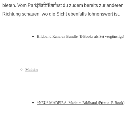
vergünstigt]
bieten. Vom Parkplatz kannst du zudem bereits zur anderen
Richtung schauen, wo die Sicht ebenfalls lohnenswert ist.
Bildband Kanaren Bundle [E-Books als Set vergünstigt]
Madeira
*NEU* MADEIRA: Madeira Bildband (Print o. E-Book)