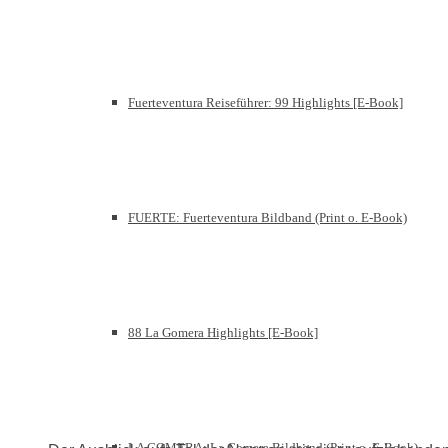
Fuerteventura Reiseführer: 99 Highlights [E-Book]
FUERTE: Fuerteventura Bildband (Print o. E-Book)
88 La Gomera Highlights [E-Book]
LA GOMERA: La Gomera Bildband (Print o. E-Book)