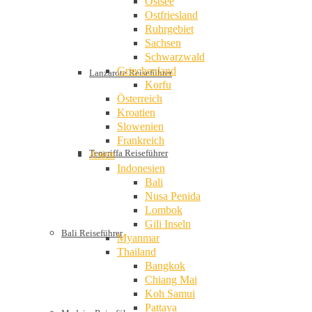
Ostsee
Ostfriesland
Ruhrgebiet
Sachsen
Schwarzwald
Griechenland
Lanzarote Reiseführer
Korfu
Österreich
Kroatien
Slowenien
Frankreich
Teneriffa Reiseführer
Asien
Indonesien
Bali
Nusa Penida
Lombok
Gili Inseln
Bali Reiseführer
Myanmar
Thailand
Bangkok
Chiang Mai
Koh Samui
Pattaya