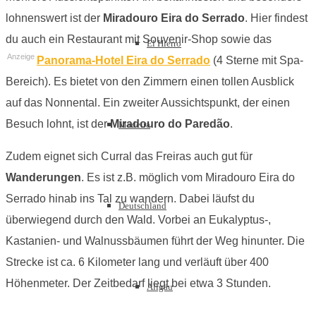
lohnenswert ist der
Miradouro Eira do Serrado
. Hier findest
du auch ein Restaurant mit Souvenir-Shop sowie das
El Hierro
Anzeige
Panorama-Hotel Eira do Serrado
(4 Sterne mit Spa-
Bereich). Es bietet von den Zimmern einen tollen Ausblick
auf das Nonnental. Ein zweiter Aussichtspunkt, der einen
Besuch lohnt, ist der
Miradouro do Paredão
.
Madeira
Zudem eignet sich Curral das Freiras auch gut für
Wanderungen
. Es ist z.B. möglich vom Miradouro Eira do
Serrado hinab ins Tal zu wandern. Dabei läufst du
Deutschland
überwiegend durch den Wald. Vorbei an Eukalyptus-,
Kastanien- und Walnussbäumen führt der Weg hinunter. Die
Strecke ist ca. 6 Kilometer lang und verläuft über 400
Höhenmeter. Der Zeitbedarf liegt bei etwa 3 Stunden.
Allgäu