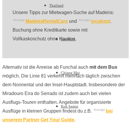
Thailand
Unsere Tipps zur Mietwagen-Suche auf Madeira:
Anzeige
Anzeige
MadeiraRentalCars
und
localrent
.
Buchung ohne Kreditkarte sowie mit
Vollkaskoschutz ohne Kaution.
Bangkok
Alternativ ist die Anreise ab Funchal auch
mit dem Bus
Chiang Mai
möglich. Die Linie 81 verkehrt mehrfach täglich zwischen
dem Nonnental und der Insel-Hauptstadt. Insbesondere der
Miradouro Eira do Serrado ist zudem auch bei vielen
Ausflugs-Touren enthalten. Angebote für organisierte
Koh Samui
Anzeige
Ausflüge in kleinen Gruppen findest du z.B.
bei
unserem Partner Get Your Guide
.