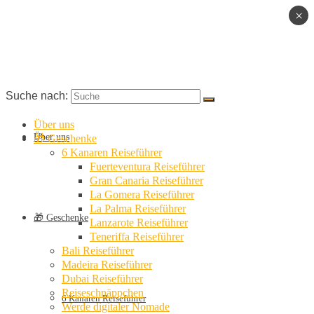
×
Suche nach:
Über uns
Über uns
🎁 Geschenke
6 Kanaren Reiseführer
Fuerteventura Reiseführer
Gran Canaria Reiseführer
La Gomera Reiseführer
La Palma Reiseführer
🎁 Geschenke
Lanzarote Reiseführer
Teneriffa Reiseführer
Bali Reiseführer
Madeira Reiseführer
Dubai Reiseführer
Reiseschnäppchen
6 Kanaren Reiseführer
Werde digitaler Nomade