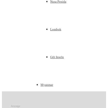
Nusa Penida
Lombok
Gili Inseln
Myanmar
Anzeige