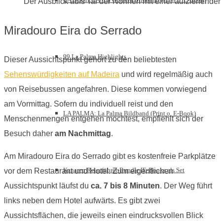
Der Ausblick aufs Tal der Nonnen mit einer aufziehenden
Miradouro Eira do Serrado
99 La Palma Highlights
Dieser Aussichtspunkt gehört zu den beliebtesten
Sehenswürdigkeiten auf Madeira
und wird regelmäßig auch
von Reisebussen angefahren. Diese kommen vorwiegend
am Vormittag. Sofern du individuell reist und den
LA PALMA: La Palma Bildband (Print o. E-Book)
Menschenmengen entgehen möchtest, empfiehlt sich der
Besuch daher
am Nachmittag
.
Am Miradouro Eira do Serrado gibt es kostenfreie Parkplätze
Kanaren Reiseführer-Bundle [E-Books als Set
vor dem Restaurant und Hotel. Zum eigentlichen
Aussichtspunkt läufst du
ca. 7 bis 8 Minuten
. Der Weg führt
links neben dem Hotel aufwärts. Es gibt zwei
Aussichtsflächen, die jeweils einen eindrucksvollen Blick