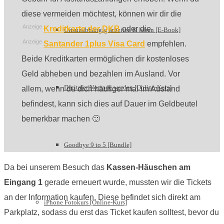
diese vermeiden möchtest, können wir dir die
Anzeige
Kreditkarte der DKB
oder die
Ortsunabhängig arbeiten & leben [E-Book]
Anzeige
Santander 1plus Visa Card
empfehlen.
Beide Kreditkarten ermöglichen dir kostenloses
Geld abheben und bezahlen im Ausland. Vor
Digitaler Nomade werden [Online-Kurs]
allem, wenn du dich häufiger mal im Ausland
befindest, kann sich dies auf Dauer im Geldbeutel
bemerkbar machen 🙂
Goodbye 9 to 5 [Bundle]
Da bei unserem Besuch das
Kassen-Häuschen am
Eingang 1
gerade erneuert wurde, mussten wir die Tickets
an der Information kaufen. Diese befindet sich direkt am
iPhone Fotokurs [Online-Kurs]
Parkplatz, sodass du erst das Ticket kaufen solltest, bevor du