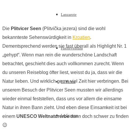
Lanzarote
Die
Plitvicer Seen
(Plitvička jezera) sind die wohl
bekannteste Sehenswürdigkeit in
Kroatien
.
Dementsprechend werden sie fast überall als Highlight Nr. 1
Fuerteventura
„gehypt“. Wenn man rein die wunderschöne Landschaft
betrachtet, geschieht dies auch vollkommen zurecht. Wenn
du unseren Reiseblog öfter liest, weisst du ja, dass wir die
Natur lieben. Und wirklich gerne viel Zeit hier verbringen. Bei
La Palma
unserem Besuch der Plitvicer Seen mussten wir allerdings
wieder einmal feststellen, dass uns vor allem die einsame
Natur in ihren Bann zieht. Und eben diese Einsamkeit ist bei
La Gomera
einem
UNESCO Weltnaturerbe
dann doch schwer zu finden
😉