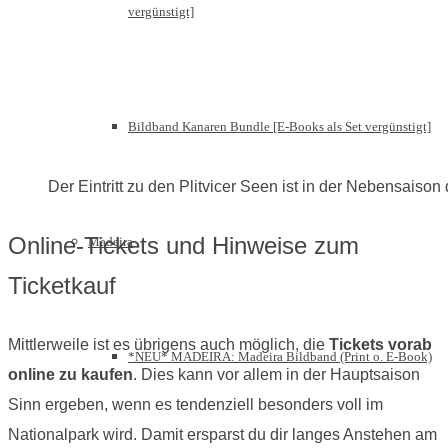
vergünstigt]
Bildband Kanaren Bundle [E-Books als Set vergünstigt]
Der Eintritt zu den Plitvicer Seen ist in der Nebensaison 
Online-Tickets und Hinweise zum
Madeira
Ticketkauf
Mittlerweile ist es übrigens auch möglich, die
Tickets vorab
*NEU* MADEIRA: Madeira Bildband (Print o. E-Book)
online zu kaufen
. Dies kann vor allem in der Hauptsaison
Sinn ergeben, wenn es tendenziell besonders voll im
Nationalpark wird. Damit ersparst du dir langes Anstehen am