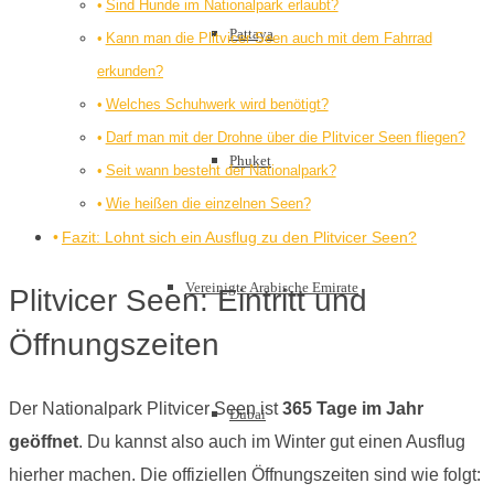
Sind Hunde im Nationalpark erlaubt?
Pattaya
Kann man die Plitvicer Seen auch mit dem Fahrrad
erkunden?
Welches Schuhwerk wird benötigt?
Darf man mit der Drohne über die Plitvicer Seen fliegen?
Phuket
Seit wann besteht der Nationalpark?
Wie heißen die einzelnen Seen?
Fazit: Lohnt sich ein Ausflug zu den Plitvicer Seen?
Vereinigte Arabische Emirate
Plitvicer Seen: Eintritt und
Öffnungszeiten
Der Nationalpark Plitvicer Seen ist
365 Tage im Jahr
Dubai
geöffnet
. Du kannst also auch im Winter gut einen Ausflug
hierher machen. Die offiziellen Öffnungszeiten sind wie folgt: