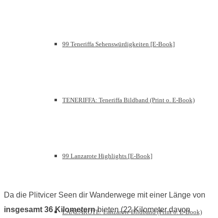
99 Teneriffa Sehenswürdigkeiten [E-Book]
TENERIFFA: Teneriffa Bildband (Print o. E-Book)
99 Lanzarote Highlights [E-Book]
Da die Plitvicer Seen dir Wanderwege mit einer Länge von
insgesamt 36 Kilometern
bieten (22 Kilometer davon
LANZAROTE: Lanzarote Bildband (Print o. E-Book)