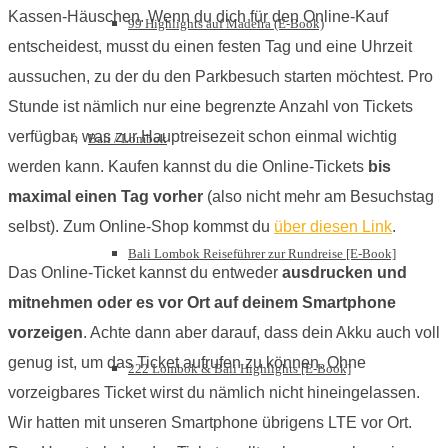
Kassen-Häuschen. Wenn du dich für den Online-Kauf
99 Highlights auf Madeira (E-Book)
entscheidest, musst du einen festen Tag und eine Uhrzeit
aussuchen, zu der du den Parkbesuch starten möchtest. Pro
Stunde ist nämlich nur eine begrenzte Anzahl von Tickets
verfügbar, was zur Hauptreisezeit schon einmal wichtig
Bali / Lombok
werden kann. Kaufen kannst du die Online-Tickets
bis
maximal einen Tag vorher
(also nicht mehr am Besuchstag
selbst). Zum Online-Shop kommst du
über diesen Link
.
Bali Lombok Reiseführer zur Rundreise [E-Book]
Das Online-Ticket kannst du entweder
ausdrucken und
mitnehmen oder es vor Ort auf deinem Smartphone
vorzeigen
. Achte dann aber darauf, dass dein Akku auch voll
genug ist, um das Ticket aufrufen zu können. Ohne
222 Lombok & Bali Highlights [E-Book]
vorzeigbares Ticket wirst du nämlich nicht hineingelassen.
Wir hatten mit unseren Smartphone übrigens LTE vor Ort.