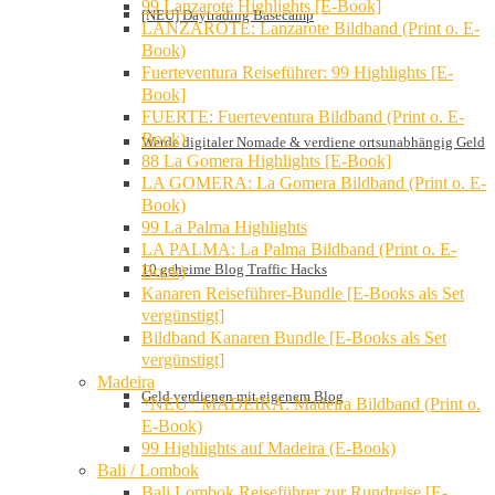
99 Lanzarote Highlights [E-Book]
[NEU] Daytrading Basecamp
LANZAROTE: Lanzarote Bildband (Print o. E-
Book)
Fuerteventura Reiseführer: 99 Highlights [E-
Book]
FUERTE: Fuerteventura Bildband (Print o. E-
Book)
Werde digitaler Nomade & verdiene ortsunabhängig Geld
88 La Gomera Highlights [E-Book]
LA GOMERA: La Gomera Bildband (Print o. E-
Book)
99 La Palma Highlights
LA PALMA: La Palma Bildband (Print o. E-
10 geheime Blog Traffic Hacks
Book)
Kanaren Reiseführer-Bundle [E-Books als Set
vergünstigt]
Bildband Kanaren Bundle [E-Books als Set
vergünstigt]
Madeira
Geld verdienen mit eigenem Blog
*NEU* MADEIRA: Madeira Bildband (Print o.
E-Book)
99 Highlights auf Madeira (E-Book)
Bali / Lombok
Bali Lombok Reiseführer zur Rundreise [E-