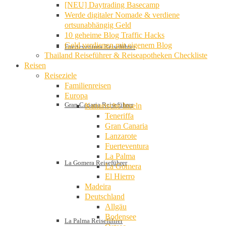
[NEU] Daytrading Basecamp
Werde digitaler Nomade & verdiene
ortsunabhängig Geld
10 geheime Blog Traffic Hacks
Geld verdienen mit eigenem Blog
Fuerteventura Reiseführer
Thailand Reiseführer & Reiseapotheken Checkliste
Reisen
Reiseziele
Familienreisen
Europa
Gran Canaria Reiseführer
Kanarische Inseln
Teneriffa
Gran Canaria
Lanzarote
Fuerteventura
La Palma
La Gomera Reiseführer
La Gomera
El Hierro
Madeira
Deutschland
Allgäu
Bodensee
La Palma Reiseführer