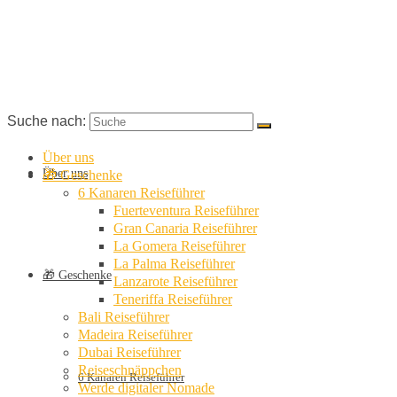
Suche nach:
Über uns
Über uns
🎁 Geschenke
6 Kanaren Reiseführer
Fuerteventura Reiseführer
Gran Canaria Reiseführer
La Gomera Reiseführer
La Palma Reiseführer
🎁 Geschenke
Lanzarote Reiseführer
Teneriffa Reiseführer
Bali Reiseführer
Madeira Reiseführer
Dubai Reiseführer
Reiseschnäppchen
6 Kanaren Reiseführer
Werde digitaler Nomade