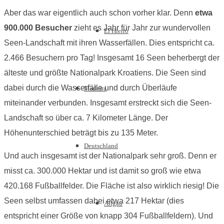
Aber das war eigentlich auch schon vorher klar. Denn
etwa
900.000 Besucher
zieht es Jahr für Jahr zur wundervollen
El Hierro
Seen-Landschaft mit ihren Wasserfällen. Dies entspricht ca.
2.466 Besuchern pro Tag! Insgesamt 16 Seen beherbergt der
älteste und größte Nationalpark Kroatiens. Die Seen sind
dabei durch die Wasserfälle und durch Überläufe
Madeira
miteinander verbunden. Insgesamt erstreckt sich die Seen-
Landschaft so über ca. 7 Kilometer Länge. Der
Höhenunterschied beträgt bis zu 135 Meter.
Deutschland
Und auch insgesamt ist der Nationalpark sehr groß. Denn er
misst ca. 300.000 Hektar und ist damit so groß wie etwa
420.168 Fußballfelder. Die Fläche ist also wirklich riesig! Die
Seen selbst umfassen dabei etwa 217 Hektar (dies
Allgäu
entspricht einer Größe von knapp 304 Fußballfeldern). Und