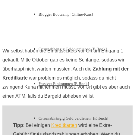
Blogger Bootcamp [Online-Kurs]
Ortsunabhängig Geld verdienen [E-Book]
Wir selbst haben die Eintrittstickets vor Ort am Eingang 1
gekauft. Mitte Oktober gab es keine Schlange, sodass wir
überhaupt nicht warten mussten. Auch die
Zahlung mit der
Kreditkarte
war problemlos möglich, sodass du nicht
Passives Einkommen [E-Book]
zwingend Kuna mitnehmen musst. Vor Ort gibt es aber auch
einen ATM, falls du Bargeld abheben willst.
Ortsunabhängig Geld verdienen [Hörbuch]
Tipp
: Bei einigen
Kreditkarten
wird eine Extra-
Gebühr für Auslandszahlungen erhoben. Wenn du