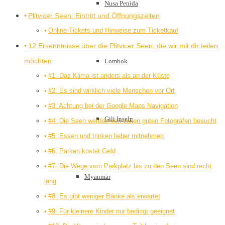
Nusa Penida
Plitvicer Seen: Eintritt und Öffnungszeiten
Online-Tickets und Hinweise zum Ticketkauf
12 Erkenntnisse über die Plitvicer Seen, die wir mit dir teilen
möchten
Lombok
#1: Das Klima ist anders als an der Küste
#2: Es sind wirklich viele Menschen vor Ort
#3: Achtung bei der Google Maps Navigation
Gili Inseln
#4: Die Seen werden von vielen guten Fotografen besucht
#5: Essen und trinken lieber mitnehmen
#6: Parken kostet Geld
#7: Die Wege vom Parkplatz bis zu den Seen sind recht
Myanmar
lang
#8: Es gibt weniger Bänke als erwartet
#9: Für kleinere Kinder nur bedingt geeignet