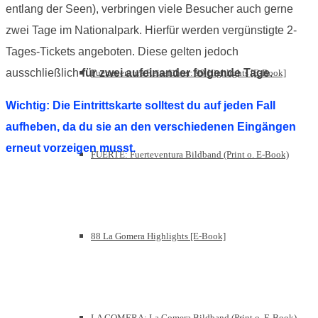
entlang der Seen), verbringen viele Besucher auch gerne
zwei Tage im Nationalpark. Hierfür werden vergünstigte 2-
Tages-Tickets angeboten. Diese gelten jedoch
ausschließlich
für zwei aufeinander folgende Tage
.
Fuerteventura Reiseführer: 99 Highlights [E-Book]
Wichtig: Die Eintrittskarte solltest du auf jeden Fall
aufheben, da du sie an den verschiedenen Eingängen
erneut vorzeigen musst.
FUERTE: Fuerteventura Bildband (Print o. E-Book)
88 La Gomera Highlights [E-Book]
LA GOMERA: La Gomera Bildband (Print o. E-Book)