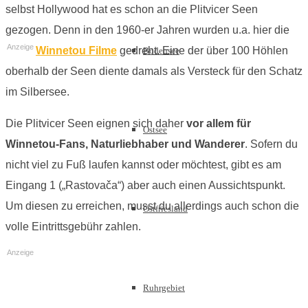
selbst Hollywood hat es schon an die Plitvicer Seen
gezogen. Denn in den 1960-er Jahren wurden u.a. hier die
Anzeige
Winnetou Filme
gedreht. Eine der über 100 Höhlen
Bodensee
oberhalb der Seen diente damals als Versteck für den Schatz
im Silbersee.
Die Plitvicer Seen eignen sich daher
vor allem
für
Ostsee
Winnetou-Fans, Naturliebhaber und Wanderer
. Sofern du
nicht viel zu Fuß laufen kannst oder möchtest, gibt es am
Eingang 1 („Rastovača“) aber auch einen Aussichtspunkt.
Um diesen zu erreichen, musst du allerdings auch schon die
Ostfriesland
volle Eintrittsgebühr zahlen.
Anzeige
Ruhrgebiet