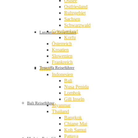
Ostsee
Ostfriesland
Ruhrgebiet
Sachsen
Schwarzwald
Griechenland
Lanzarote Reiseführer
Korfu
Österreich
Kroatien
Slowenien
Frankreich
Teneriffa Reiseführer
Asien
Indonesien
Bali
Nusa Penida
Lombok
Gili Inseln
Bali Reiseführer
Myanmar
Thailand
Bangkok
Chiang Mai
Koh Samui
Pattaya