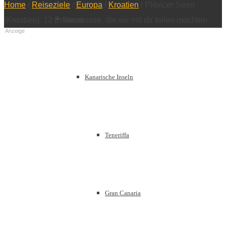
Home
/
Reiseziele
/
Europa
/
Kroatien
/
Plitvicer Seen
Europa
(Kroatien): 12 Erkenntnisse, die wir mit dir teilen möchten
Anzeige
Kanarische Inseln
Teneriffa
Gran Canaria