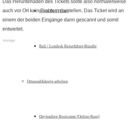
Das Herunterladen des Tickets sollte also normalerweise
auch vor Ort kein Problem darstellen. Das Ticket wird an
Inside Bali [Film]
einem der beiden Eingänge dann gescannt und somit
entwertet.
Anzeige
Bali / Lombok Reiseführer-Bundle
Ortsunabhängig arbeiten
Daytrading Bootcamp [Online-Kurs]