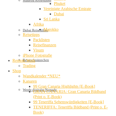
Madeira Reiseführer
Phuket
Vereinigte Arabische Emirate
Dubai
Sri Lanka
Afrika
Marokko
Dubai Reiseführer
Reisetipps
Packlisten
Reisefinanzen
Visum
iPhone Fotografie
Reiseschnäppchen
Remote Work
Trading
Shop
Wandkalender *NEU*
Kanaren
99 Gran Canaria Highlights [E-Book]
Werde digitaler Nomade
GRAN CANARIA: Gran Canaria Bildband
(Print o. E-Book)
99 Teneriffa Sehenswürdigkeiten [E-Book]
TENERIFFA: Teneriffa Bildband (Print o. E-
Book)