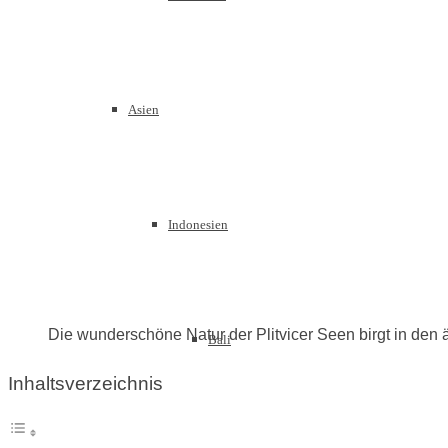
Asien
Indonesien
Die wunderschöne Natur der Plitvicer Seen birgt in de
Bali
Inhaltsverzeichnis