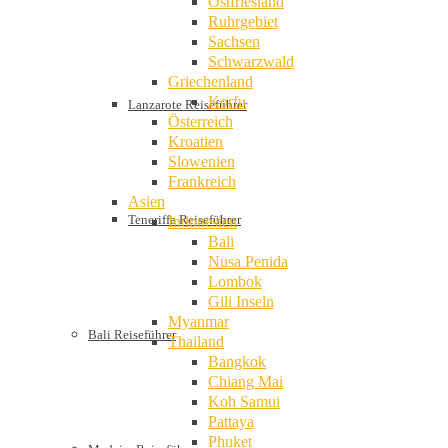
Ostfriesland
Ruhrgebiet
Sachsen
Schwarzwald
Griechenland
Korfu
Lanzarote Reiseführer
Österreich
Kroatien
Slowenien
Frankreich
Asien
Teneriffa Reiseführer
Indonesien
Bali
Nusa Penida
Lombok
Gili Inseln
Myanmar
Bali Reiseführer
Thailand
Bangkok
Chiang Mai
Koh Samui
Pattaya
Phuket