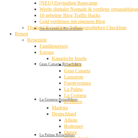
[NEU] Daytrading Basecamp
Werde digitaler Nomade & verdiene ortsunabhäng
10 geheime Blog Traffic Hacks
Geld verdienen mit eigenem Blog
Thailand Reiseführer & Reiseapotheken Checkliste
Fuerteventura Reiseführer
Reisen
Reiseziele
Familienreisen
Europa
Kanarische Inseln
Gran Canaria Reiseführer
Teneriffa
Gran Canaria
Lanzarote
Fuerteventura
La Palma
La Gomera
La Gomera Reiseführer
El Hierro
Madeira
Deutschland
Allgäu
Bodensee
Ostsee
La Palma Reiseführer