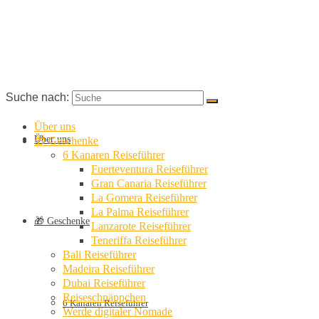
Suche nach:
Über uns
Über uns
🎁 Geschenke
6 Kanaren Reiseführer
Fuerteventura Reiseführer
Gran Canaria Reiseführer
La Gomera Reiseführer
La Palma Reiseführer
🎁 Geschenke
Lanzarote Reiseführer
Teneriffa Reiseführer
Bali Reiseführer
Madeira Reiseführer
Dubai Reiseführer
Reiseschnäppchen
6 Kanaren Reiseführer
Werde digitaler Nomade