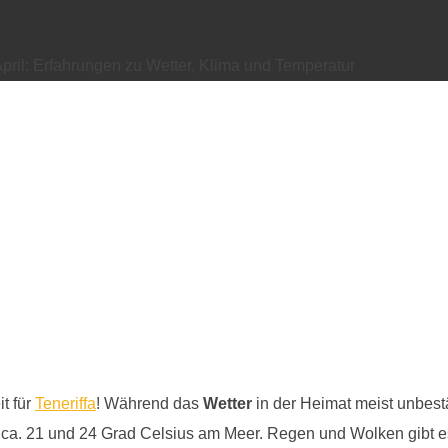
April: Erfahrungen zu Wetter, Klima und Temperatur
it für
Teneriffa
! Während das
Wetter
in der Heimat meist unbestä
 ca. 21 und 24 Grad Celsius am Meer. Regen und Wolken gibt es 