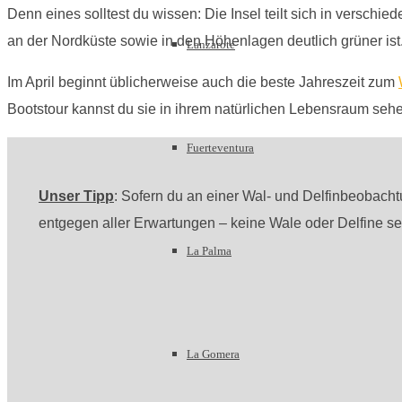
Denn eines solltest du wissen: Die Insel teilt sich in verschi
an der Nordküste sowie in den Höhenlagen deutlich grüner ist
Lanzarote
Im April beginnt üblicherweise auch die beste Jahreszeit zum
Bootstour kannst du sie in ihrem natürlichen Lebensraum seh
Fuerteventura
Unser Tipp
: Sofern du an einer Wal- und Delfinbeobachtun
entgegen aller Erwartungen – keine Wale oder Delfine seh
La Palma
La Gomera