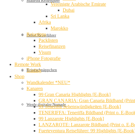
Madeira Reiseführer
Vereinigte Arabische Emirate
Dubai
Sri Lanka
Afrika
Marokko
Reisetipps
Dubai Reiseführer
Packlisten
Reisefinanzen
Visum
iPhone Fotografie
Remote Work
Reiseschnäppchen
Trading
Shop
Wandkalender *NEU*
Kanaren
99 Gran Canaria Highlights [E-Book]
GRAN CANARIA: Gran Canaria Bildband (Print
Werde digitaler Nomade
99 Teneriffa Sehenswürdigkeiten [E-Book]
TENERIFFA: Teneriffa Bildband (Print o. E-Boo
99 Lanzarote Highlights [E-Book]
LANZAROTE: Lanzarote Bildband (Print o. E-B
Fuerteventura Reiseführer: 99 Highlights [E-Book