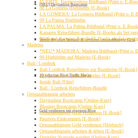
FUERTE: Fuerteventura Bildband (Print o. E-Boo
[NEU] Daytrading Basecamp
88 La Gomera Highlights [E-Book]
LA GOMERA: La Gomera Bildband (Print o. E-
99 La Palma Highlights
LA PALMA: La Palma Bildband (Print o. E-Book
Kanaren Reiseführer-Bundle [E-Books als Set verg
Bildband Kanaren Bundle [E-Books als Set vergün
Werde digitaler Nomade & verdiene ortsunabhängig Geld
Madeira
*NEU* MADEIRA: Madeira Bildband (Print o. 
99 Highlights auf Madeira (E-Book)
Bali / Lombok
Bali Lombok Reiseführer zur Rundreise [E-Book]
10 geheime Blog Traffic Hacks
222 Lombok & Bali Highlights [E-Book]
Inside Bali [Film]
Bali / Lombok Reiseführer-Bundle
Ortsunabhängig arbeiten
Daytrading Bootcamp [Online-Kurs]
Blogger Bootcamp [Online-Kurs]
Geld verdienen mit eigenem Blog
Ortsunabhängig Geld verdienen [E-Book]
Passives Einkommen [E-Book]
Ortsunabhängig Geld verdienen [Hörbuch]
Ortsunabhängig arbeiten & leben [E-Book]
Digitaler Nomade werden [Online-Kurs]