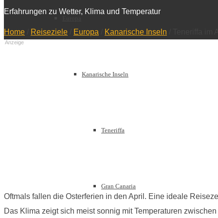
Erfahrungen zu Wetter, Klima und Temperatur
Europa
Home
/
Reiseziele
/
Europa
/
Kanarische Inseln
/
Teneriffa im 
Anzeige
Kanarische Inseln
Teneriffa
Gran Canaria
Oftmals fallen die Osterferien in den April. Eine ideale Reiseze
Das Klima zeigt sich meist sonnig mit Temperaturen zwischen