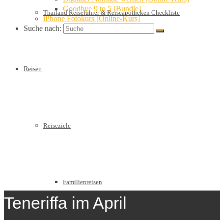
Goodbye 9 to 5 [Bundle]
Thailand Reiseführer & Reiseapotheken Checkliste
iPhone Fotokurs [Online-Kurs]
Suche nach:
Reisen
Reiseziele
Familienreisen
Teneriffa im April