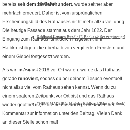
vergünstigt]
bereits
seit dem 16.
Jahrhundert
, wurde seither aber
mehrfach erneuert. Daher ist vom ursprünglichen
Erscheinungsbild des Rathauses nicht mehr allzu viel übrig.
Die heutige Fassade stammt aus dem Jahr 1822. Der
Bildband Kanaren Bundle [E-Books als Set vergünstigt]
Eingang zum Rathaus führt durch insgesamt fünf
Halbkreisbögen, die oberhalb von vergitterten Fenstern und
einem Giebel fortgesetzt werden.
Als wir im August 2018 vor Ort waren, wurde das Rathaus
Madeira
gerade
renoviert
, sodass du bei deinem Besuch eventuell
nicht allzu viel vom Rathaus sehen kannst. Wenn du zu
einem späteren Zeitpunkt vor Ort bist und das Rathaus
*NEU* MADEIRA: Madeira Bildband (Print o. E-Book)
wieder geöffnet ist, schreibe uns doch gerne kurz einen
Kommentar zur Information unter den Beitrag. Vielen Dank
an dieser Stelle schon mal!