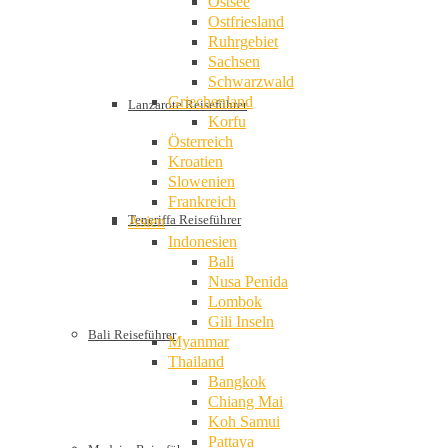
Ostsee
Ostfriesland
Ruhrgebiet
Sachsen
Schwarzwald
Griechenland
Lanzarote Reiseführer
Korfu
Österreich
Kroatien
Slowenien
Frankreich
Teneriffa Reiseführer
Asien
Indonesien
Bali
Nusa Penida
Lombok
Gili Inseln
Bali Reiseführer
Myanmar
Thailand
Bangkok
Chiang Mai
Koh Samui
Pattaya