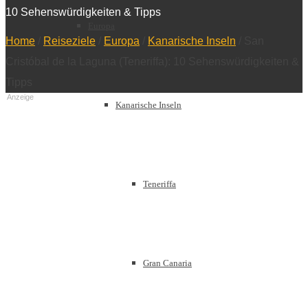
10 Sehenswürdigkeiten & Tipps
Europa
Home
/
Reiseziele
/
Europa
/
Kanarische Inseln
/
San
Cristóbal de la Laguna (Teneriffa): 10 Sehenswürdigkeiten &
Tipps
Anzeige
Kanarische Inseln
Teneriffa
Gran Canaria