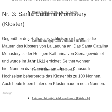
Blogger Bootcamp [Online-Kurs]
Nr. 3: Santa Catalina Monastery
(Kloster)
Gegenüber des Rathauses schließen sich bereits die
Ortsunabhängig Geld verdienen [E-Book]
Mauern des Klosters von La Laguna an. Das Santa Catalina
Monastery ist der Heiligen Katharina von Siena gewidmet
und wurde im
Jahr 1611
errichtet. Seither wohnen
hier Nonnen des Dominikanerordens in Klausur. In
Passives Einkommen [E-Book]
Hochzeiten beherbergte das Kloster bis zu 100 Nonnen.
Auch heute leben hinter den Klostermauern noch Nonnen.
Anzeige
Ortsunabhängig Geld verdienen [Hörbuch]