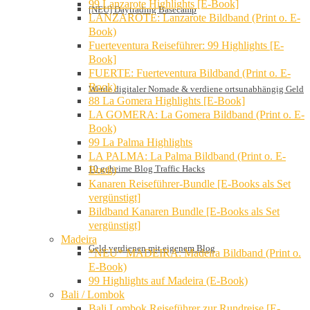
99 Lanzarote Highlights [E-Book]
[NEU] Daytrading Basecamp
LANZAROTE: Lanzarote Bildband (Print o. E-
Book)
Fuerteventura Reiseführer: 99 Highlights [E-
Book]
FUERTE: Fuerteventura Bildband (Print o. E-
Book)
Werde digitaler Nomade & verdiene ortsunabhängig Geld
88 La Gomera Highlights [E-Book]
LA GOMERA: La Gomera Bildband (Print o. E-
Book)
99 La Palma Highlights
LA PALMA: La Palma Bildband (Print o. E-
10 geheime Blog Traffic Hacks
Book)
Kanaren Reiseführer-Bundle [E-Books als Set
vergünstigt]
Bildband Kanaren Bundle [E-Books als Set
vergünstigt]
Madeira
Geld verdienen mit eigenem Blog
*NEU* MADEIRA: Madeira Bildband (Print o.
E-Book)
99 Highlights auf Madeira (E-Book)
Bali / Lombok
Bali Lombok Reiseführer zur Rundreise [E-