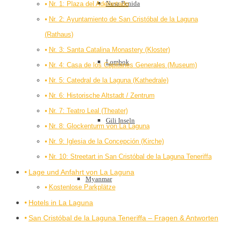
Nusa Penida
Nr. 1: Plaza del Adelantado
Nr. 2: Ayuntamiento de San Cristóbal de la Laguna
(Rathaus)
Nr. 3: Santa Catalina Monastery (Kloster)
Lombok
Nr. 4: Casa de los Capitanes Generales (Museum)
Nr. 5: Catedral de la Laguna (Kathedrale)
Nr. 6: Historische Altstadt / Zentrum
Nr. 7: Teatro Leal (Theater)
Gili Inseln
Nr. 8: Glockenturm von La Laguna
Nr. 9: Iglesia de la Concepción (Kirche)
Nr. 10: Streetart in San Cristóbal de la Laguna Teneriffa
Lage und Anfahrt von La Laguna
Myanmar
Kostenlose Parkplätze
Hotels in La Laguna
San Cristóbal de la Laguna Teneriffa – Fragen & Antworten