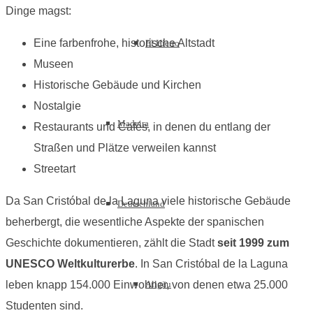
Dinge magst:
Eine farbenfrohe, historische Altstadt
El Hierro
Museen
Historische Gebäude und Kirchen
Nostalgie
Madeira
Restaurants und Cafés, in denen du entlang der
Straßen und Plätze verweilen kannst
Streetart
Da San Cristóbal de la Laguna viele historische Gebäude
Deutschland
beherbergt, die wesentliche Aspekte der spanischen
Geschichte dokumentieren, zählt die Stadt
seit 1999 zum
UNESCO Weltkulturerbe
. In San Cristóbal de la Laguna
leben knapp 154.000 Einwohner, von denen etwa 25.000
Allgäu
Studenten sind.