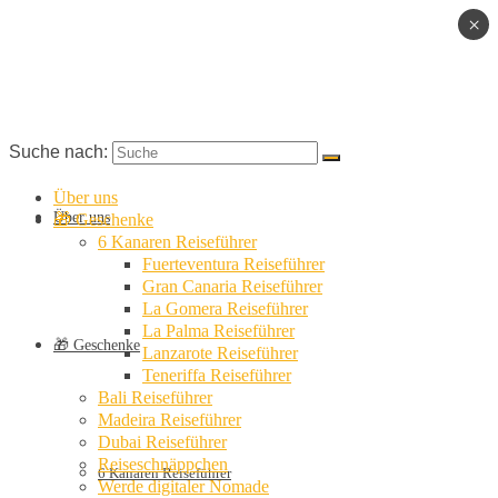
×
Suche nach:
Über uns
Über uns
🎁 Geschenke
6 Kanaren Reiseführer
Fuerteventura Reiseführer
Gran Canaria Reiseführer
La Gomera Reiseführer
La Palma Reiseführer
🎁 Geschenke
Lanzarote Reiseführer
Teneriffa Reiseführer
Bali Reiseführer
Madeira Reiseführer
Dubai Reiseführer
Reiseschnäppchen
6 Kanaren Reiseführer
Werde digitaler Nomade