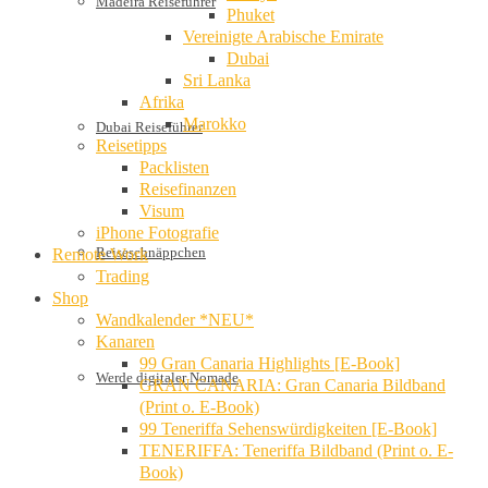
Madeira Reiseführer
Phuket
Vereinigte Arabische Emirate
Dubai
Sri Lanka
Afrika
Marokko
Dubai Reiseführer
Reisetipps
Packlisten
Reisefinanzen
Visum
iPhone Fotografie
Reiseschnäppchen
Remote Work
Trading
Shop
Wandkalender *NEU*
Kanaren
99 Gran Canaria Highlights [E-Book]
Werde digitaler Nomade
GRAN CANARIA: Gran Canaria Bildband
(Print o. E-Book)
99 Teneriffa Sehenswürdigkeiten [E-Book]
TENERIFFA: Teneriffa Bildband (Print o. E-
Book)