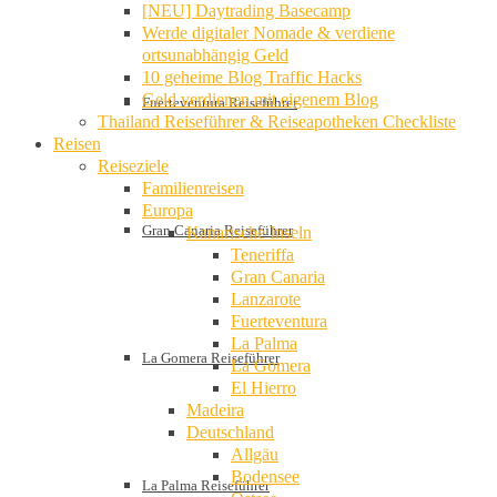
[NEU] Daytrading Basecamp
Werde digitaler Nomade & verdiene
ortsunabhängig Geld
10 geheime Blog Traffic Hacks
Geld verdienen mit eigenem Blog
Fuerteventura Reiseführer
Thailand Reiseführer & Reiseapotheken Checkliste
Reisen
Reiseziele
Familienreisen
Europa
Gran Canaria Reiseführer
Kanarische Inseln
Teneriffa
Gran Canaria
Lanzarote
Fuerteventura
La Palma
La Gomera Reiseführer
La Gomera
El Hierro
Madeira
Deutschland
Allgäu
Bodensee
La Palma Reiseführer