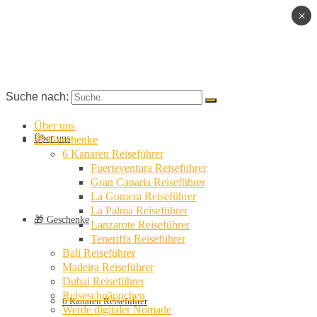
×
Suche nach:
Über uns
Über uns
🎁 Geschenke
6 Kanaren Reiseführer
Fuerteventura Reiseführer
Gran Canaria Reiseführer
La Gomera Reiseführer
La Palma Reiseführer
🎁 Geschenke
Lanzarote Reiseführer
Teneriffa Reiseführer
Bali Reiseführer
Madeira Reiseführer
Dubai Reiseführer
Reiseschnäppchen
6 Kanaren Reiseführer
Werde digitaler Nomade