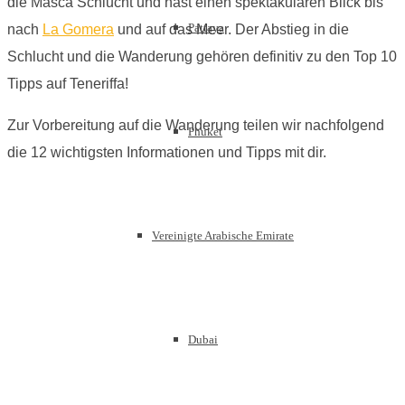
die Masca Schlucht und hast einen spektakulären Blick bis
Pattaya
nach
La Gomera
und auf das Meer. Der Abstieg in die
Schlucht und die Wanderung gehören definitiv zu den Top 10
Tipps auf Teneriffa!
Zur Vorbereitung auf die Wanderung teilen wir nachfolgend
Phuket
die 12 wichtigsten Informationen und Tipps mit dir.
Vereinigte Arabische Emirate
Dubai