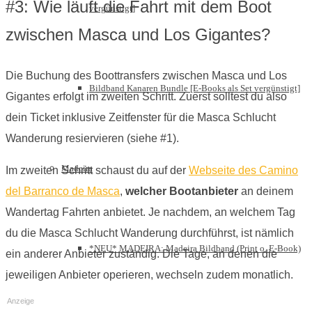
#3: Wie läuft die Fahrt mit dem Boot
vergünstigt]
zwischen Masca und Los Gigantes?
Die Buchung des Boottransfers zwischen Masca und Los
Bildband Kanaren Bundle [E-Books als Set vergünstigt]
Gigantes erfolgt im zweiten Schritt. Zuerst solltest du also
dein Ticket inklusive Zeitfenster für die Masca Schlucht
Wanderung resiervieren (siehe #1).
Madeira
Im zweiten Schritt schaust du auf der
Webseite des Camino
del Barranco de Masca
,
welcher Bootanbieter
an deinem
Wandertag Fahrten anbietet. Je nachdem, an welchem Tag
du die Masca Schlucht Wanderung durchführst, ist nämlich
*NEU* MADEIRA: Madeira Bildband (Print o. E-Book)
ein anderer Anbieter zuständig. Die Tage, an denen die
jeweiligen Anbieter operieren, wechseln zudem monatlich.
Anzeige