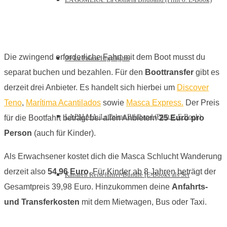
Die zwingend erforderliche Fahrt mit dem Boot musst du
99 La Palma Highlights
separat buchen und bezahlen. Für den
Boottransfer
gibt es
derzeit drei Anbieter. Es handelt sich hierbei um
Discover
Teno
,
Marítima Acantilados
sowie
Masca Express.
Der Preis
LA PALMA: La Palma Bildband (Print o. E-Book)
für die Bootfahrt beträgt bei allen Anbietern
25 Euro pro
Person
(auch für Kinder).
Als Erwachsener kostet dich die Masca Schlucht Wanderung
derzeit also
54,96 Euro
. Für Kinder ab 8 Jahren beträgt der
Kanaren Reiseführer-Bundle [E-Books als Set
Gesamtpreis 39,98 Euro. Hinzukommen deine
Anfahrts-
und Transferkosten
mit dem Mietwagen, Bus oder Taxi.