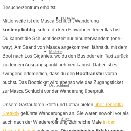
Besucherzentrum erhältst.
El Hierro
Mittlerweile ist die Masca Schlucht Wanderung
kostenpflichtig
, sofern du kein Einwohner Teneriffas bist.
Du kannst die Schlucht derzeit nur hinunterwandern (one-
way). Am Strand von Masca angekommen, fährst du mit dem
Madeira
Boot nach Los Gigantes, wo du den Bus oder ein Taxi zurück
zu deinem Ausgangspunkt nehmen kannst. Dabei ist es
zwingend erforderlich, dass du den
Boottransfer
vorab
buchst. Das Bootticket wird ebenso wie das Zugangsticket
Deutschland
zur Masca Schlucht vor der Wanderung überprüft.
Unsere Gastautoren Steffi und Lothar bieten
über Teneriffa
Kreaktiv
geführte Wanderungen an. Sie waren sowohl vor als
Allgäu
auch nach der Wiedereröffnung zahlreiche Male
in der
Masca Schlucht
unterwegs.
Die wichtigsten Erfahrungen