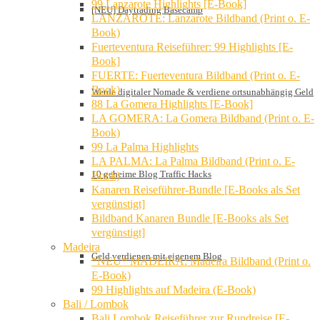
99 Lanzarote Highlights [E-Book]
[NEU] Daytrading Basecamp
LANZAROTE: Lanzarote Bildband (Print o. E-
Book)
Fuerteventura Reiseführer: 99 Highlights [E-
Book]
FUERTE: Fuerteventura Bildband (Print o. E-
Book)
Werde digitaler Nomade & verdiene ortsunabhängig Geld
88 La Gomera Highlights [E-Book]
LA GOMERA: La Gomera Bildband (Print o. E-
Book)
99 La Palma Highlights
LA PALMA: La Palma Bildband (Print o. E-
10 geheime Blog Traffic Hacks
Book)
Kanaren Reiseführer-Bundle [E-Books als Set
vergünstigt]
Bildband Kanaren Bundle [E-Books als Set
vergünstigt]
Madeira
Geld verdienen mit eigenem Blog
*NEU* MADEIRA: Madeira Bildband (Print o.
E-Book)
99 Highlights auf Madeira (E-Book)
Bali / Lombok
Bali Lombok Reiseführer zur Rundreise [E-