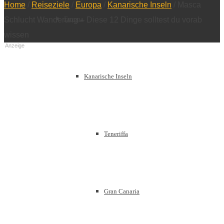
Home
/
Reiseziele
/
Europa
/
Kanarische Inseln
/
Masca
Europa
Schlucht Wanderung – Diese 12 Dinge solltest du vorab
wissen
Anzeige
Kanarische Inseln
Teneriffa
Gran Canaria