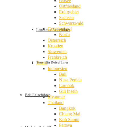
Ostsee
Ostfriesland
Ruhrgebiet
Sachsen
Schwarzwald
Griechenland
Lanzarote Reiseführer
Korfu
Österreich
Kroatien
Slowenien
Frankreich
Teneriffa Reiseführer
Asien
Indonesien
Bali
Nusa Penida
Lombok
Gili Inseln
Bali Reiseführer
Myanmar
Thailand
Bangkok
Chiang Mai
Koh Samui
Pattaya