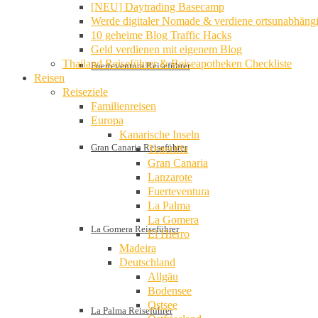
[NEU] Daytrading Basecamp
Werde digitaler Nomade & verdiene ortsunabhäng
10 geheime Blog Traffic Hacks
Geld verdienen mit eigenem Blog
Thailand Reiseführer & Reiseapotheken Checkliste
Fuerteventura Reiseführer
Reisen
Reiseziele
Familienreisen
Europa
Kanarische Inseln
Gran Canaria Reiseführer
Teneriffa
Gran Canaria
Lanzarote
Fuerteventura
La Palma
La Gomera
La Gomera Reiseführer
El Hierro
Madeira
Deutschland
Allgäu
Bodensee
Ostsee
La Palma Reiseführer