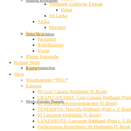
Madeira Reiseführer
Vereinigte Arabische Emirate
Dubai
Sri Lanka
Afrika
Marokko
Reisetipps
Dubai Reiseführer
Packlisten
Reisefinanzen
Visum
iPhone Fotografie
Remote Work
Reiseschnäppchen
Trading
Shop
Wandkalender *NEU*
Kanaren
99 Gran Canaria Highlights [E-Book]
GRAN CANARIA: Gran Canaria Bildband (Print
Werde digitaler Nomade
99 Teneriffa Sehenswürdigkeiten [E-Book]
TENERIFFA: Teneriffa Bildband (Print o. E-Boo
99 Lanzarote Highlights [E-Book]
LANZAROTE: Lanzarote Bildband (Print o. E-B
Fuerteventura Reiseführer: 99 Highlights [E-Book