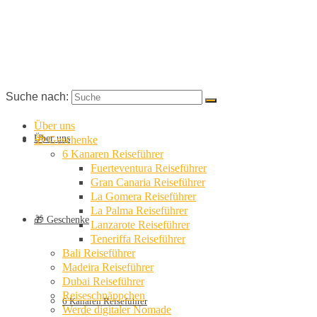
Suche nach:
Über uns
Über uns
🎁 Geschenke
6 Kanaren Reiseführer
Fuerteventura Reiseführer
Gran Canaria Reiseführer
La Gomera Reiseführer
La Palma Reiseführer
🎁 Geschenke
Lanzarote Reiseführer
Teneriffa Reiseführer
Bali Reiseführer
Madeira Reiseführer
Dubai Reiseführer
Reiseschnäppchen
6 Kanaren Reiseführer
Werde digitaler Nomade