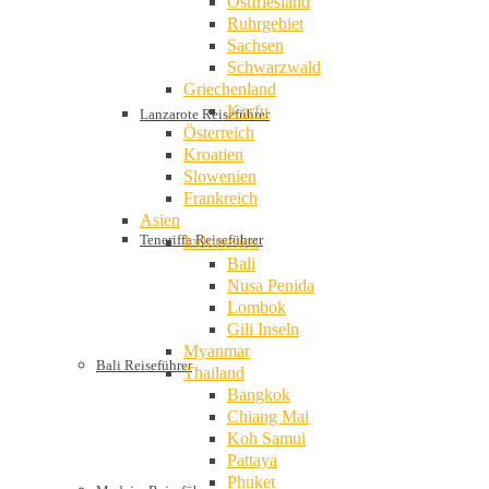
Ostfriesland
Ruhrgebiet
Sachsen
Schwarzwald
Griechenland
Korfu
Lanzarote Reiseführer
Österreich
Kroatien
Slowenien
Frankreich
Asien
Teneriffa Reiseführer
Indonesien
Bali
Nusa Penida
Lombok
Gili Inseln
Myanmar
Bali Reiseführer
Thailand
Bangkok
Chiang Mai
Koh Samui
Pattaya
Phuket