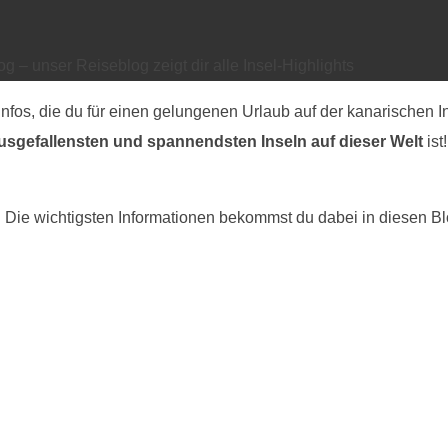
g – unser Reiseblog zeigt dir alle Insel-Highlights
e Infos, die du für einen gelungenen Urlaub auf der kanarische
usgefallensten und spannendsten Inseln auf dieser Welt
ist
l. Die wichtigsten Informationen bekommst du dabei in diesen Bl