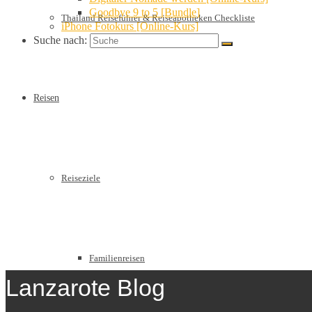
Goodbye 9 to 5 [Bundle]
Thailand Reiseführer & Reiseapotheken Checkliste
iPhone Fotokurs [Online-Kurs]
Suche nach:
Reisen
Reiseziele
Familienreisen
Lanzarote Blog