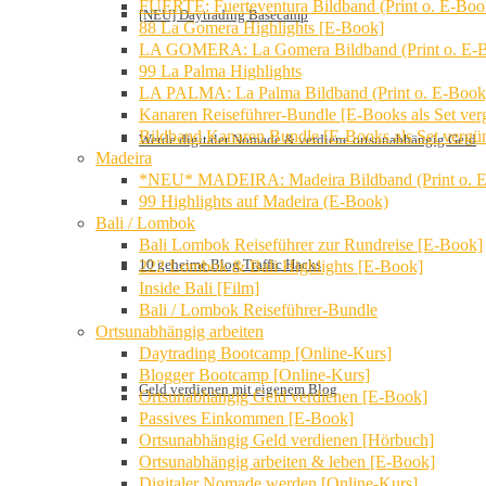
FUERTE: Fuerteventura Bildband (Print o. E-Boo
[NEU] Daytrading Basecamp
88 La Gomera Highlights [E-Book]
LA GOMERA: La Gomera Bildband (Print o. E-
99 La Palma Highlights
LA PALMA: La Palma Bildband (Print o. E-Book
Kanaren Reiseführer-Bundle [E-Books als Set verg
Bildband Kanaren Bundle [E-Books als Set vergün
Werde digitaler Nomade & verdiene ortsunabhängig Geld
Madeira
*NEU* MADEIRA: Madeira Bildband (Print o. 
99 Highlights auf Madeira (E-Book)
Bali / Lombok
Bali Lombok Reiseführer zur Rundreise [E-Book]
10 geheime Blog Traffic Hacks
222 Lombok & Bali Highlights [E-Book]
Inside Bali [Film]
Bali / Lombok Reiseführer-Bundle
Ortsunabhängig arbeiten
Daytrading Bootcamp [Online-Kurs]
Blogger Bootcamp [Online-Kurs]
Geld verdienen mit eigenem Blog
Ortsunabhängig Geld verdienen [E-Book]
Passives Einkommen [E-Book]
Ortsunabhängig Geld verdienen [Hörbuch]
Ortsunabhängig arbeiten & leben [E-Book]
Digitaler Nomade werden [Online-Kurs]