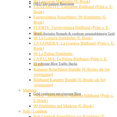
99 Lanzarote Highlights [E-Book]
[NEU] Daytrading Basecamp
LANZAROTE: Lanzarote Bildband (Print o. E-
Book)
Fuerteventura Reiseführer: 99 Highlights [E-
Book]
FUERTE: Fuerteventura Bildband (Print o. E-
Book)
Werde digitaler Nomade & verdiene ortsunabhängig Geld
88 La Gomera Highlights [E-Book]
LA GOMERA: La Gomera Bildband (Print o. E-
Book)
99 La Palma Highlights
LA PALMA: La Palma Bildband (Print o. E-
10 geheime Blog Traffic Hacks
Book)
Kanaren Reiseführer-Bundle [E-Books als Set
vergünstigt]
Bildband Kanaren Bundle [E-Books als Set
vergünstigt]
Madeira
Geld verdienen mit eigenem Blog
*NEU* MADEIRA: Madeira Bildband (Print o.
E-Book)
99 Highlights auf Madeira (E-Book)
Bali / Lombok
Bali Lombok Reiseführer zur Rundreise [E-