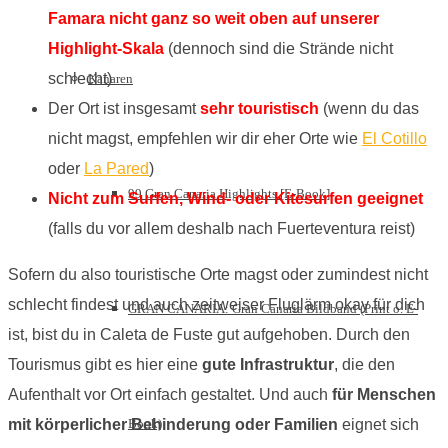
Famara nicht ganz so weit oben auf unserer
Highlight-Skala
(dennoch sind die Strände nicht
schlecht)
Kanaren
Der Ort ist insgesamt
sehr touristisch
(wenn du das
nicht magst, empfehlen wir dir eher Orte wie
El Cotillo
oder
La Pared
)
99 Gran Canaria Highlights [E-Book]
Nicht zum Surfen, Wind- oder Kitesurfen geeignet
(falls du vor allem deshalb nach Fuerteventura reist)
Sofern du also touristische Orte magst oder zumindest nicht
schlecht findest und auch zeitweiser Fluglärm okay für dich
GRAN CANARIA: Gran Canaria Bildband (Print o. E-
ist, bist du in Caleta de Fuste gut aufgehoben. Durch den
Tourismus gibt es hier eine
gute Infrastruktur
, die den
Aufenthalt vor Ort einfach gestaltet. Und auch
für Menschen
Book)
mit körperlicher Behinderung oder Familien
eignet sich