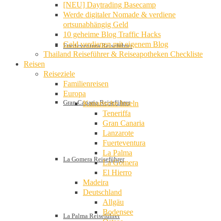
[NEU] Daytrading Basecamp
Werde digitaler Nomade & verdiene
ortsunabhängig Geld
10 geheime Blog Traffic Hacks
Geld verdienen mit eigenem Blog
Fuerteventura Reiseführer
Thailand Reiseführer & Reiseapotheken Checkliste
Reisen
Reiseziele
Familienreisen
Europa
Gran Canaria Reiseführer
Kanarische Inseln
Teneriffa
Gran Canaria
Lanzarote
Fuerteventura
La Palma
La Gomera Reiseführer
La Gomera
El Hierro
Madeira
Deutschland
Allgäu
Bodensee
La Palma Reiseführer