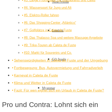
#3: Lange Promenade mit Restaurants und Cafés
Nusa Penida
#4: Wassersport für Jung und Alt
#5: Elektro-Roller fahren
#6: Das Shopping-Center „Atlántico“
#7: Golfplätze in Caleta de Fuste
Lombok
#8: Das Thalasso Spa und weitere Massage-Angebote
#9: Trike-Touren ab Caleta de Fuste
#10: Markt für Souvenirs und Co.
Gili Inseln
Sehenswürdigkeiten in Caleta de Fuste und der Umgebung
Fortbewegung: Bus, Autovermietung und Fahrradverleih
Karneval in Caleta de Fuste
Klima und Wetter in Caleta de Fuste
Myanmar
Fazit: Für wen eignet sich ein Urlaub in Caleta de Fuste?
Pro und Contra: Lohnt sich ein