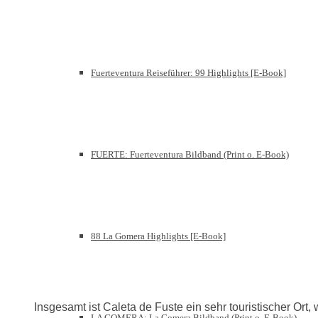
Fuerteventura Reiseführer: 99 Highlights [E-Book]
FUERTE: Fuerteventura Bildband (Print o. E-Book)
88 La Gomera Highlights [E-Book]
Insgesamt ist Caleta de Fuste ein sehr touristischer Ort,
LA GOMERA: La Gomera Bildband (Print o. E-Book)