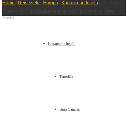
Home
/
Reiseziele
/
Europa
/
Kanarische Inseln
/
Caleta de
Europa
Fuste – 10 Tipps für Fuerteventuras Urlaubsort im Osten
Anzeige
Kanarische Inseln
Teneriffa
Gran Canaria