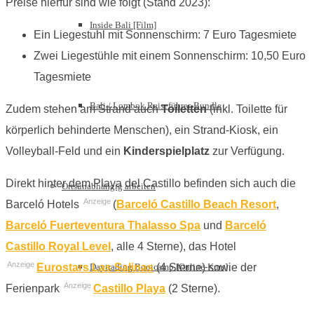
Preise hierfür sind wie folgt (Stand 2023):
Inside Bali [Film]
Ein Liegestuhl mit Sonnenschirm: 7 Euro Tagesmiete
Zwei Liegestühle mit einem Sonnenschirm: 10,50 Euro
Tagesmiete
Bali / Lombok Reiseführer-Bundle
Zudem stehen am Strand auch
Toiletten
(inkl. Toilette für
körperlich behinderte Menschen), ein Strand-Kiosk, ein
Volleyball-Feld und ein
Kinderspielplatz
zur Verfügung.
Direkt hinter dem Playa del Castillo befinden sich auch die
Ortsunabhängig arbeiten
Anzeige
Barceló Hotels
(
Barceló Castillo Beach Resort
,
Barceló Fuerteventura Thalasso Spa
und
Barceló
Castillo Royal Level
, alle 4 Sterne), das Hotel
Anzeige
Daytrading Bootcamp [Online-Kurs]
Eurostars Las Salinas
(4 Sterne) sowie der
Anzeige
Ferienpark
Castillo Playa
(2 Sterne).