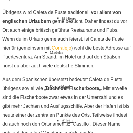
Übrigens wird Caleta de Fuste traditionell
vor allem von
El Hierro
englischen Urlaubern
gerne besucht. Daher findest du vor
Ort auch einige britisch geführte Restaurants und Pubs.
Wenn du im Urlaub gerne auch feierst, ist Caleta de Fuste
hierfür (gemeinsam mit
Corralejo
) wohl die beste Adresse auf
Madeira
Fuerteventura. Am Strand, im Hotel und auf den Straßen
hörst du aber auch viele deutsche Stimmen.
Aus dem Spanischen übersetzt bedeutet Caleta de Fuste
Deutschland
übrigens soviel wie „
Bucht der Fischerboote
„. Mittlerweile
sind die Fischerboote zwar etwas in der Unterzahl und es
gibt mehr Jachten und Ausflugsschiffe. Aber der Hafen ist bis
heute einer der zentralen Punkte des Orts. Teilweise findest
Allgäu
du auch noch den Ortsnamen „El Castillo“. Dieser Name
geht auf den alten Wachturm zurück, der für