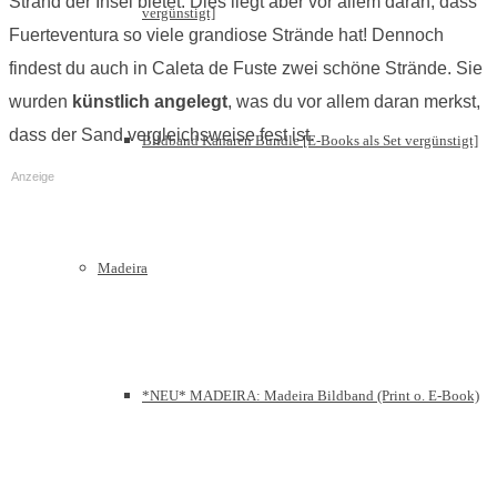
Strand der Insel bietet. Dies liegt aber vor allem daran, dass
vergünstigt]
Fuerteventura so viele grandiose Strände hat! Dennoch
findest du auch in Caleta de Fuste zwei schöne Strände. Sie
wurden
künstlich angelegt
, was du vor allem daran merkst,
dass der Sand vergleichsweise fest ist.
Bildband Kanaren Bundle [E-Books als Set vergünstigt]
Anzeige
Madeira
*NEU* MADEIRA: Madeira Bildband (Print o. E-Book)