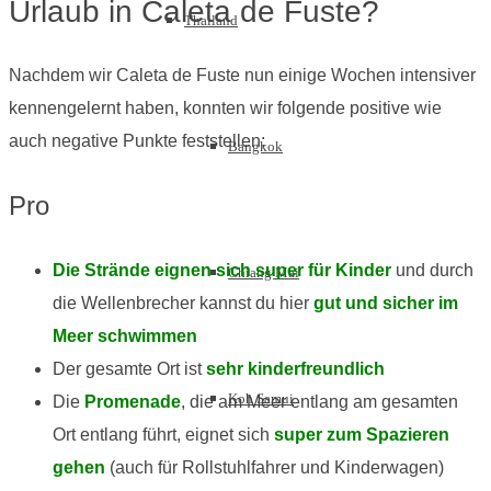
Urlaub in Caleta de Fuste?
Thailand
Nachdem wir Caleta de Fuste nun einige Wochen intensiver
kennengelernt haben, konnten wir folgende positive wie
auch negative Punkte feststellen:
Bangkok
Pro
Die Strände eignen sich super für Kinder
und durch
Chiang Mai
die Wellenbrecher kannst du hier
gut und sicher im
Meer schwimmen
Der gesamte Ort ist
sehr kinderfreundlich
Koh Samui
Die
Promenade
, die am Meer entlang am gesamten
Ort entlang führt, eignet sich
super zum Spazieren
gehen
(auch für Rollstuhlfahrer und Kinderwagen)