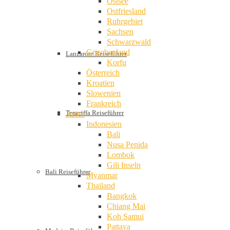
Ostsee
Ostfriesland
Ruhrgebiet
Sachsen
Schwarzwald
Griechenland
Lanzarote Reiseführer
Korfu
Österreich
Kroatien
Slowenien
Frankreich
Teneriffa Reiseführer
Asien
Indonesien
Bali
Nusa Penida
Lombok
Gili Inseln
Bali Reiseführer
Myanmar
Thailand
Bangkok
Chiang Mai
Koh Samui
Pattaya