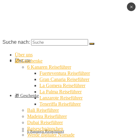
×
Suche nach:
Über uns
Über uns
🎁 Geschenke
6 Kanaren Reiseführer
Fuerteventura Reiseführer
Gran Canaria Reiseführer
La Gomera Reiseführer
La Palma Reiseführer
🎁 Geschenke
Lanzarote Reiseführer
Teneriffa Reiseführer
Bali Reiseführer
Madeira Reiseführer
Dubai Reiseführer
Reiseschnäppchen
6 Kanaren Reiseführer
Werde digitaler Nomade