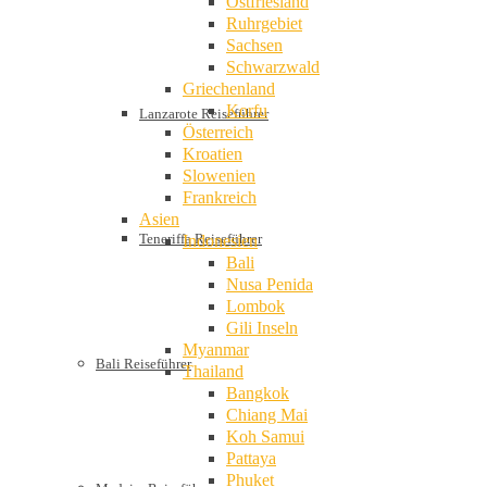
Ostfriesland
Ruhrgebiet
Sachsen
Schwarzwald
Griechenland
Korfu
Lanzarote Reiseführer
Österreich
Kroatien
Slowenien
Frankreich
Asien
Teneriffa Reiseführer
Indonesien
Bali
Nusa Penida
Lombok
Gili Inseln
Myanmar
Bali Reiseführer
Thailand
Bangkok
Chiang Mai
Koh Samui
Pattaya
Phuket