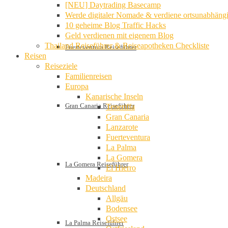
[NEU] Daytrading Basecamp
Werde digitaler Nomade & verdiene ortsunabhäng
10 geheime Blog Traffic Hacks
Geld verdienen mit eigenem Blog
Thailand Reiseführer & Reiseapotheken Checkliste
Fuerteventura Reiseführer
Reisen
Reiseziele
Familienreisen
Europa
Kanarische Inseln
Gran Canaria Reiseführer
Teneriffa
Gran Canaria
Lanzarote
Fuerteventura
La Palma
La Gomera
La Gomera Reiseführer
El Hierro
Madeira
Deutschland
Allgäu
Bodensee
Ostsee
La Palma Reiseführer