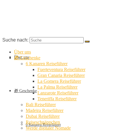
Suche nach:
Über uns
Über uns
🎁 Geschenke
6 Kanaren Reiseführer
Fuerteventura Reiseführer
Gran Canaria Reiseführer
La Gomera Reiseführer
La Palma Reiseführer
🎁 Geschenke
Lanzarote Reiseführer
Teneriffa Reiseführer
Bali Reiseführer
Madeira Reiseführer
Dubai Reiseführer
Reiseschnäppchen
6 Kanaren Reiseführer
Werde digitaler Nomade