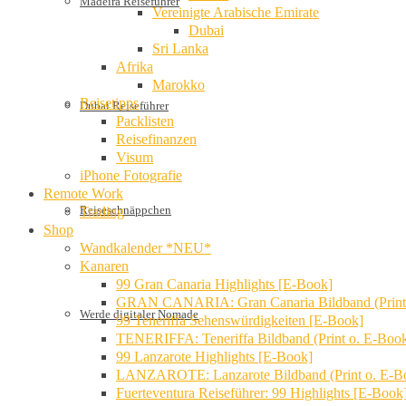
Madeira Reiseführer
Vereinigte Arabische Emirate
Dubai
Sri Lanka
Afrika
Marokko
Reisetipps
Dubai Reiseführer
Packlisten
Reisefinanzen
Visum
iPhone Fotografie
Remote Work
Reiseschnäppchen
Trading
Shop
Wandkalender *NEU*
Kanaren
99 Gran Canaria Highlights [E-Book]
GRAN CANARIA: Gran Canaria Bildband (Print
Werde digitaler Nomade
99 Teneriffa Sehenswürdigkeiten [E-Book]
TENERIFFA: Teneriffa Bildband (Print o. E-Boo
99 Lanzarote Highlights [E-Book]
LANZAROTE: Lanzarote Bildband (Print o. E-B
Fuerteventura Reiseführer: 99 Highlights [E-Book