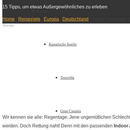
15 Tipps, um etwas Außergewöhnliches zu erleben
Europa
Home
/
Reiseziele
/
Europa
/
Deutschland
/
Indoor Aktivitäten
Anzeige
Kanarische Inseln
Teneriffa
Gran Canaria
Wir kennen sie alle: Regentage. Jene ungemütlichen Schlecht
werden. Doch Rettung naht! Denn mit den passenden
Indoor 