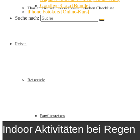
Goodbye 9 to 5 [Bundle]
Thailand Reiseführer & Reiseapotheken Checkliste
iPhone Fotokurs [Online-Kurs]
Suche nach:
Reisen
Reiseziele
Familienreisen
Indoor Aktivitäten bei Regen