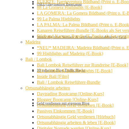
FUERTE: Fuerteventura Bildband (Print o. E-Boo
[NEU] Daytrading Basecamp
88 La Gomera Highlights [E-Book]
LA GOMERA: La Gomera Bildband (Print o. E-
99 La Palma Highlights
LA PALMA: La Palma Bildband (Print o. E-Book
Kanaren Reiseführer-Bundle [E-Books als Set verg
Bildband Kanaren Bundle [E-Books als Set vergün
Werde digitaler Nomade & verdiene ortsunabhängig Geld
Madeira
*NEU* MADEIRA: Madeira Bildband (Print o. 
99 Highlights auf Madeira (E-Book)
Bali / Lombok
Bali Lombok Reiseführer zur Rundreise [E-Book]
10 geheime Blog Traffic Hacks
222 Lombok & Bali Highlights [E-Book]
Inside Bali [Film]
Bali / Lombok Reiseführer-Bundle
Ortsunabhängig arbeiten
Daytrading Bootcamp [Online-Kurs]
Blogger Bootcamp [Online-Kurs]
Geld verdienen mit eigenem Blog
Ortsunabhängig Geld verdienen [E-Book]
Passives Einkommen [E-Book]
Ortsunabhängig Geld verdienen [Hörbuch]
Ortsunabhängig arbeiten & leben [E-Book]
Digitaler Nomade werden [Online-Kurs]