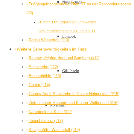
Nusa Penida
Fußgängerhängebrücke Titan RT an der Rappbodetalsperre
(#9)
Eintritt, Öffnungszeiten und weitere
Besuchsinformationen zur Titan RT
Lombok
Radau Wasserfall (#10)
Weitere Sehenswürdigkeiten im Harz
Baumwipfelpfad Harz und Burgberg (#11)
Steinkirche (#12)
Gili Inseln
Einhornhöhle (#13)
Goslar (#14)
Gustav-Adolf-Stabkirche in Goslar-Hahnenklee (#15)
Zisterzienser Museum und Kloster Walkenried (#16)
Myanmar
Naturdenkmal Kelle (#17)
Josephskreuz (#18)
Königshütter Wasserfall (#19)