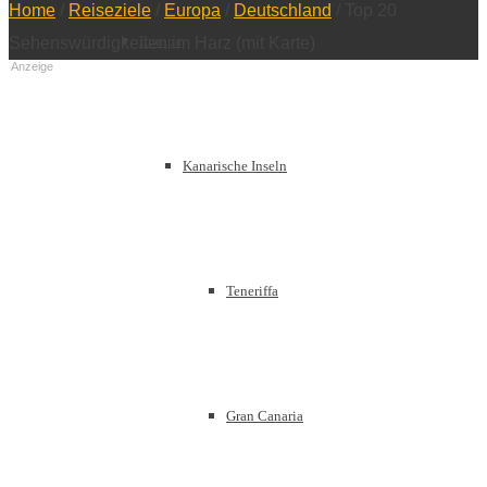
Home
/
Reiseziele
/
Europa
/
Deutschland
/
Top 20
Europa
Sehenswürdigkeiten im Harz (mit Karte)
Anzeige
Kanarische Inseln
Teneriffa
Gran Canaria