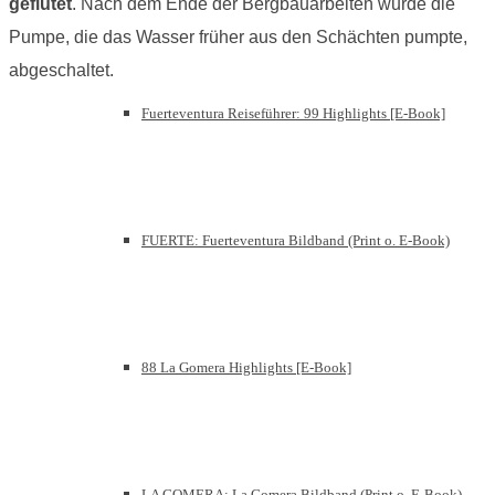
geflutet
. Nach dem Ende der Bergbauarbeiten wurde die
Pumpe, die das Wasser früher aus den Schächten pumpte,
abgeschaltet.
Fuerteventura Reiseführer: 99 Highlights [E-Book]
FUERTE: Fuerteventura Bildband (Print o. E-Book)
88 La Gomera Highlights [E-Book]
LA GOMERA: La Gomera Bildband (Print o. E-Book)