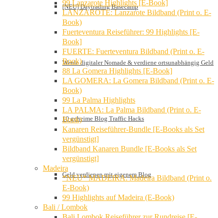
99 Lanzarote Highlights [E-Book]
[NEU] Daytrading Basecamp
LANZAROTE: Lanzarote Bildband (Print o. E-
Book)
Fuerteventura Reiseführer: 99 Highlights [E-
Book]
FUERTE: Fuerteventura Bildband (Print o. E-
Book)
Werde digitaler Nomade & verdiene ortsunabhängig Geld
88 La Gomera Highlights [E-Book]
LA GOMERA: La Gomera Bildband (Print o. E-
Book)
99 La Palma Highlights
LA PALMA: La Palma Bildband (Print o. E-
10 geheime Blog Traffic Hacks
Book)
Kanaren Reiseführer-Bundle [E-Books als Set
vergünstigt]
Bildband Kanaren Bundle [E-Books als Set
vergünstigt]
Madeira
Geld verdienen mit eigenem Blog
*NEU* MADEIRA: Madeira Bildband (Print o.
E-Book)
99 Highlights auf Madeira (E-Book)
Bali / Lombok
Bali Lombok Reiseführer zur Rundreise [E-