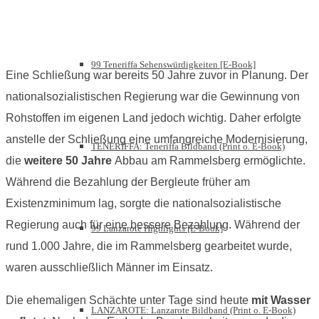
99 Teneriffa Sehenswürdigkeiten [E-Book]
Eine Schließung war bereits 50 Jahre zuvor in Planung. Der
nationalsozialistischen Regierung war die Gewinnung von
Rohstoffen im eigenen Land jedoch wichtig. Daher erfolgte
anstelle der Schließung eine umfangreiche Modernisierung,
TENERIFFA: Teneriffa Bildband (Print o. E-Book)
die
weitere 50 Jahre
Abbau am Rammelsberg ermöglichte.
Während die Bezahlung der Bergleute früher am
Existenzminimum lag, sorgte die nationalsozialistische
Regierung auch für eine bessere Bezahlung. Während der
99 Lanzarote Highlights [E-Book]
rund 1.000 Jahre, die im Rammelsberg gearbeitet wurde,
waren ausschließlich Männer im Einsatz.
Die ehemaligen Schächte unter Tage sind heute
mit Wasser
LANZAROTE: Lanzarote Bildband (Print o. E-Book)