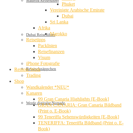
Madeira Reiseführer
Phuket
Vereinigte Arabische Emirate
Dubai
Sri Lanka
Afrika
Marokko
Dubai Reiseführer
Reisetipps
Packlisten
Reisefinanzen
Visum
iPhone Fotografie
Reiseschnäppchen
Remote Work
Trading
Shop
Wandkalender *NEU*
Kanaren
99 Gran Canaria Highlights [E-Book]
Werde digitaler Nomade
GRAN CANARIA: Gran Canaria Bildband
(Print o. E-Book)
99 Teneriffa Sehenswürdigkeiten [E-Book]
TENERIFFA: Teneriffa Bildband (Print o. E-
Book)