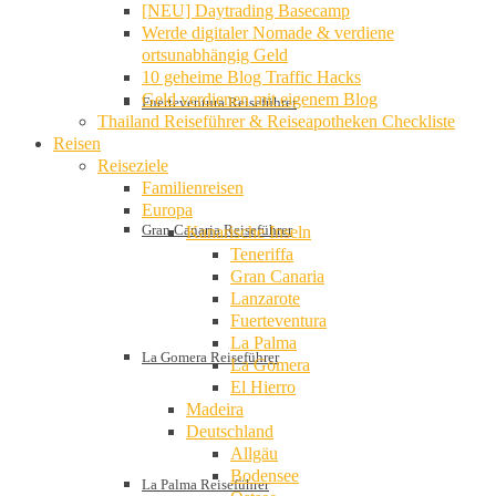
[NEU] Daytrading Basecamp
Werde digitaler Nomade & verdiene
ortsunabhängig Geld
10 geheime Blog Traffic Hacks
Geld verdienen mit eigenem Blog
Fuerteventura Reiseführer
Thailand Reiseführer & Reiseapotheken Checkliste
Reisen
Reiseziele
Familienreisen
Europa
Gran Canaria Reiseführer
Kanarische Inseln
Teneriffa
Gran Canaria
Lanzarote
Fuerteventura
La Palma
La Gomera Reiseführer
La Gomera
El Hierro
Madeira
Deutschland
Allgäu
Bodensee
La Palma Reiseführer