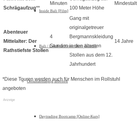
Minuten
Mindestalt
Schrägaufzug
**
100 Meter Höhe
Inside Bali [Film]
Gang mit
originalgetreuer
Abenteuer
4
Bergmannskleidung
Mittelalter: Der
14 Jahre
Stunden
in den ältesten
Bali / Lombok Reiseführer-Bundle
Rathstiefste Stollen
Stollen aus dem 12.
Jahrhundert
*Diese Touren werden auch für Menschen im Rollstuhl
Ortsunabhängig arbeiten
angeboten
Anzeige
Daytrading Bootcamp [Online-Kurs]