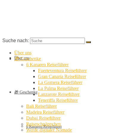
Suche nach:
Über uns
Über uns
🎁 Geschenke
6 Kanaren Reiseführer
Fuerteventura Reiseführer
Gran Canaria Reiseführer
La Gomera Reiseführer
La Palma Reiseführer
🎁 Geschenke
Lanzarote Reiseführer
Teneriffa Reiseführer
Bali Reiseführer
Madeira Reiseführer
Dubai Reiseführer
Reiseschnäppchen
6 Kanaren Reiseführer
Werde digitaler Nomade