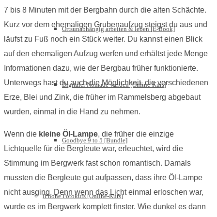
7 bis 8 Minuten mit der Bergbahn durch die alten Schächte.
Kurz vor dem ehemaligen Grubenaufzug steigst du aus und
Ortsunabhängig arbeiten & leben [E-Book]
läufst zu Fuß noch ein Stück weiter. Du kannst einen Blick
auf den ehemaligen Aufzug werfen und erhältst jede Menge
Informationen dazu, wie der Bergbau früher funktionierte.
Unterwegs hast du auch die Möglichkeit, die verschiedenen
Digitaler Nomade werden [Online-Kurs]
Erze, Blei und Zink, die früher im Rammelsberg abgebaut
wurden, einmal in die Hand zu nehmen.
Wenn die
kleine Öl-Lampe
, die früher die einzige
Goodbye 9 to 5 [Bundle]
Lichtquelle für die Bergleute war, erleuchtet, wird die
Stimmung im Bergwerk fast schon romantisch. Damals
mussten die Bergleute gut aufpassen, dass ihre Öl-Lampe
nicht ausging. Denn wenn das Licht einmal erloschen war,
iPhone Fotokurs [Online-Kurs]
wurde es im Bergwerk komplett finster. Wie dunkel es dann