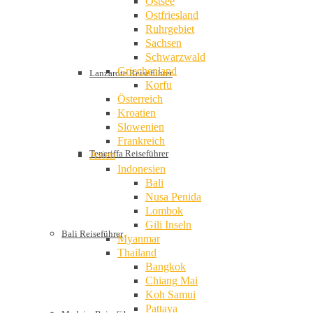
Ostsee
Ostfriesland
Ruhrgebiet
Sachsen
Schwarzwald
Griechenland
Lanzarote Reiseführer
Korfu
Österreich
Kroatien
Slowenien
Frankreich
Teneriffa Reiseführer
Asien
Indonesien
Bali
Nusa Penida
Lombok
Gili Inseln
Bali Reiseführer
Myanmar
Thailand
Bangkok
Chiang Mai
Koh Samui
Pattaya