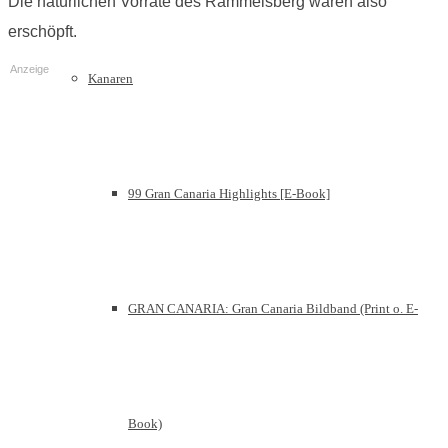
Die natürlichen Vorräte des Rammelsberg waren also
erschöpft.
Anzeige
Kanaren
99 Gran Canaria Highlights [E-Book]
GRAN CANARIA: Gran Canaria Bildband (Print o. E-
Book)