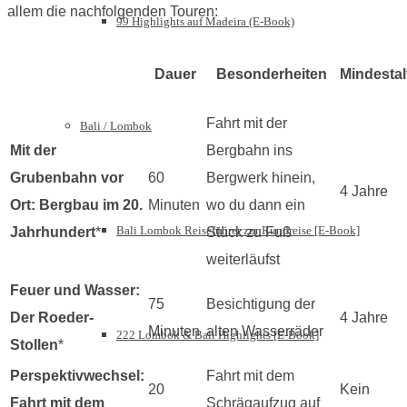
allem die nachfolgenden Touren:
99 Highlights auf Madeira (E-Book)
Dauer
Besonderheiten
Mindestal
Fahrt mit der
Bali / Lombok
Mit der
Bergbahn ins
Grubenbahn vor
60
Bergwerk hinein,
4 Jahre
Ort: Bergbau im 20.
Minuten
wo du dann ein
Bali Lombok Reiseführer zur Rundreise [E-Book]
Jahrhundert
*
Stück zu Fuß
weiterläufst
Feuer und Wasser:
75
Besichtigung der
Der Roeder-
4 Jahre
Minuten
alten Wasserräder
222 Lombok & Bali Highlights [E-Book]
Stollen
*
Perspektivwechsel:
Fahrt mit dem
20
Kein
Fahrt mit dem
Schrägaufzug auf