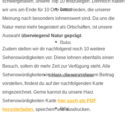
schwergefallen, unsere Top 10 festzulegen. Dennoch haben
Pattaya
wir uns am Ende für 10 Orte entschieden, die unserer
Meinung nach besonders lohnenswert sind. Da uns die
Natur meist mehr begeistert als Ortschaften, ist unsere
Auswahl
überwiegend Natur geprägt
.
Phuket
Zudem stellen wir dir nachfolgend noch 10 weitere
Sehenswürdigkeiten vor. Diese lohnen ebenfalls einen
Besuch, sofern dir mehr Zeit zur Verfügung steht. Alle
Sehenswürdigkeiten im Harz, die wir in diesem Beitrag
Vereinigte Arabische Emirate
vorstellen, findest du auf der nachfolgenden Karte
eingezeichnet. Gerne kannst du unsere Harz
Sehenswürdigkeiten Karte
hier auch als PDF
Dubai
herunterladen
, speichern und ausdrucken.