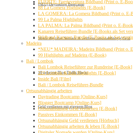
FUERTE: Fuerteventura Bildband (Print o. E-Boo
[NEU] Daytrading Basecamp
88 La Gomera Highlights [E-Book]
LA GOMERA: La Gomera Bildband (Print o. E-
99 La Palma Highlights
LA PALMA: La Palma Bildband (Print o. E-Book
Kanaren Reiseführer-Bundle [E-Books als Set verg
Bildband Kanaren Bundle [E-Books als Set vergün
Werde digitaler Nomade & verdiene ortsunabhängig Geld
Madeira
*NEU* MADEIRA: Madeira Bildband (Print o. 
99 Highlights auf Madeira (E-Book)
Bali / Lombok
Bali Lombok Reiseführer zur Rundreise [E-Book]
10 geheime Blog Traffic Hacks
222 Lombok & Bali Highlights [E-Book]
Inside Bali [Film]
Bali / Lombok Reiseführer-Bundle
Ortsunabhängig arbeiten
Daytrading Bootcamp [Online-Kurs]
Blogger Bootcamp [Online-Kurs]
Geld verdienen mit eigenem Blog
Ortsunabhängig Geld verdienen [E-Book]
Passives Einkommen [E-Book]
Ortsunabhängig Geld verdienen [Hörbuch]
Ortsunabhängig arbeiten & leben [E-Book]
Digitaler Nomade werden [Online-Kurs]