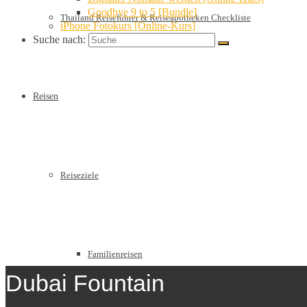
Goodbye 9 to 5 [Bundle]
Thailand Reiseführer & Reiseapotheken Checkliste
iPhone Fotokurs [Online-Kurs]
Suche nach:
Reisen
Reiseziele
Familienreisen
Dubai Fountain