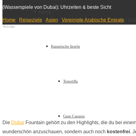
(Wasserspiele von Dubai): Uhrzeiten & beste Sicht
Europa
Home
/
Reiseziele
/
Asien
/
Vereinigte Arabische Emirate
/
Dub
Anzeige
Kanarische Inseln
Teneriffa
Gran Canaria
Die
Dubai
Fountain gehört zu den Highlights, die du bei eine
wunderschön anzuschauen, sondern auch noch
kostenfrei
. 