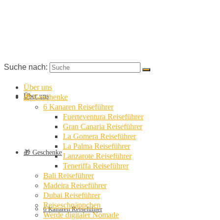
Suche nach:
Über uns
Über uns
🎁 Geschenke
6 Kanaren Reiseführer
Fuerteventura Reiseführer
Gran Canaria Reiseführer
La Gomera Reiseführer
La Palma Reiseführer
🎁 Geschenke
Lanzarote Reiseführer
Teneriffa Reiseführer
Bali Reiseführer
Madeira Reiseführer
Dubai Reiseführer
Reiseschnäppchen
6 Kanaren Reiseführer
Werde digitaler Nomade