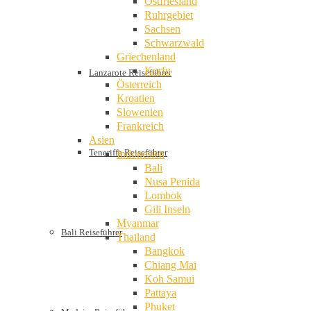
Ostfriesland
Ruhrgebiet
Sachsen
Schwarzwald
Griechenland
Korfu
Lanzarote Reiseführer
Österreich
Kroatien
Slowenien
Frankreich
Asien
Teneriffa Reiseführer
Indonesien
Bali
Nusa Penida
Lombok
Gili Inseln
Myanmar
Bali Reiseführer
Thailand
Bangkok
Chiang Mai
Koh Samui
Pattaya
Phuket