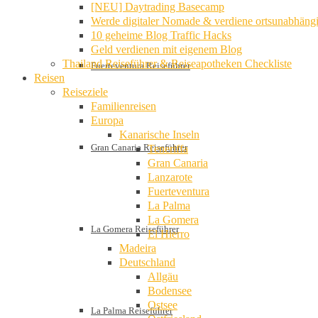
[NEU] Daytrading Basecamp
Werde digitaler Nomade & verdiene ortsunabhäng
10 geheime Blog Traffic Hacks
Geld verdienen mit eigenem Blog
Thailand Reiseführer & Reiseapotheken Checkliste
Fuerteventura Reiseführer
Reisen
Reiseziele
Familienreisen
Europa
Kanarische Inseln
Gran Canaria Reiseführer
Teneriffa
Gran Canaria
Lanzarote
Fuerteventura
La Palma
La Gomera
La Gomera Reiseführer
El Hierro
Madeira
Deutschland
Allgäu
Bodensee
Ostsee
La Palma Reiseführer