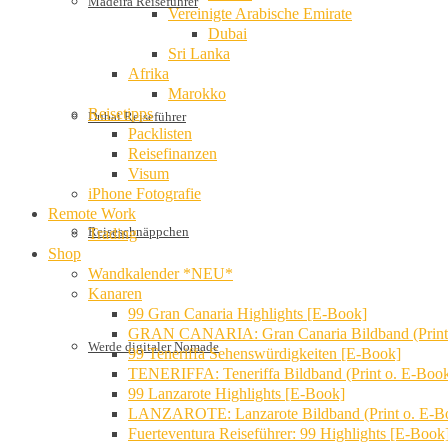
Madeira Reiseführer
Vereinigte Arabische Emirate
Dubai
Sri Lanka
Afrika
Marokko
Reisetipps
Dubai Reiseführer
Packlisten
Reisefinanzen
Visum
iPhone Fotografie
Remote Work
Reiseschnäppchen
Trading
Shop
Wandkalender *NEU*
Kanaren
99 Gran Canaria Highlights [E-Book]
GRAN CANARIA: Gran Canaria Bildband (Print
Werde digitaler Nomade
99 Teneriffa Sehenswürdigkeiten [E-Book]
TENERIFFA: Teneriffa Bildband (Print o. E-Boo
99 Lanzarote Highlights [E-Book]
LANZAROTE: Lanzarote Bildband (Print o. E-B
Fuerteventura Reiseführer: 99 Highlights [E-Book