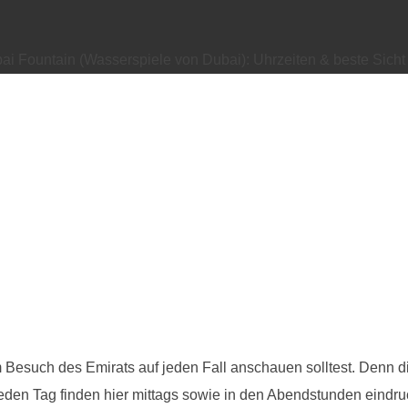
ai Fountain (Wasserspiele von Dubai): Uhrzeiten & beste Sicht
m Besuch des Emirats auf jeden Fall anschauen solltest. Denn 
Jeden Tag finden hier mittags sowie in den Abendstunden eindru