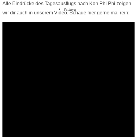
Alle Eindrücke des Tagesausflugs nach Koh Phi Phi zeigen
Pattaya
wir dir auch in unserem Video. Schaue hier gerne mal rein:
Phuket
Vereinigte Arabische Emirate
Dubai