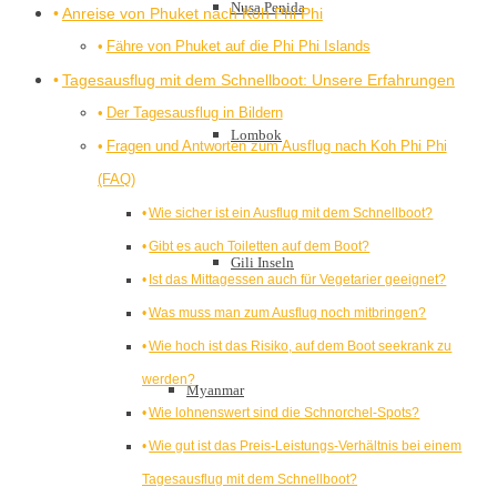
Nusa Penida
Anreise von Phuket nach Koh Phi Phi
Fähre von Phuket auf die Phi Phi Islands
Tagesausflug mit dem Schnellboot: Unsere Erfahrungen
Der Tagesausflug in Bildern
Lombok
Fragen und Antworten zum Ausflug nach Koh Phi Phi
(FAQ)
Wie sicher ist ein Ausflug mit dem Schnellboot?
Gibt es auch Toiletten auf dem Boot?
Gili Inseln
Ist das Mittagessen auch für Vegetarier geeignet?
Was muss man zum Ausflug noch mitbringen?
Wie hoch ist das Risiko, auf dem Boot seekrank zu
werden?
Myanmar
Wie lohnenswert sind die Schnorchel-Spots?
Wie gut ist das Preis-Leistungs-Verhältnis bei einem
Tagesausflug mit dem Schnellboot?