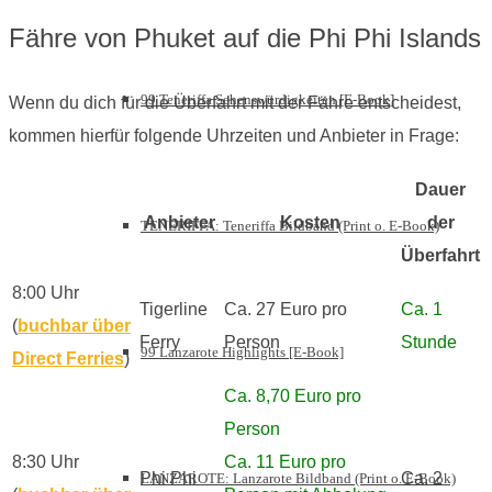
Fähre von Phuket auf die Phi Phi Islands
99 Teneriffa Sehenswürdigkeiten [E-Book]
Wenn du dich für die Überfahrt mit der Fähre entscheidest,
kommen hierfür folgende Uhrzeiten und Anbieter in Frage:
Dauer
Anbieter
Kosten
der
TENERIFFA: Teneriffa Bildband (Print o. E-Book)
Überfahrt
8:00 Uhr
Tigerline
Ca. 27 Euro pro
Ca. 1
(
buchbar über
Ferry
Person
Stunde
99 Lanzarote Highlights [E-Book]
Direct Ferries
)
Ca. 8,70 Euro pro
Person
8:30 Uhr
Ca. 11 Euro pro
Phi Phi
Ca. 2
LANZAROTE: Lanzarote Bildband (Print o. E-Book)