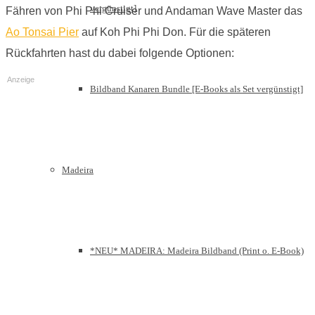
vergünstigt]
Fähren von Phi Phi Cruiser und Andaman Wave Master das
Ao Tonsai Pier
auf Koh Phi Phi Don. Für die späteren
Rückfahrten hast du dabei folgende Optionen:
Anzeige
Bildband Kanaren Bundle [E-Books als Set vergünstigt]
Madeira
*NEU* MADEIRA: Madeira Bildband (Print o. E-Book)