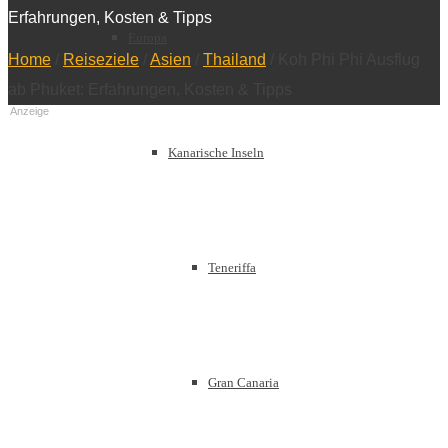
Erfahrungen, Kosten & Tipps
Europa
Home
/
Reiseziele
/
Asien
/
Thailand
/
Koh Phi Phi Ausflug
ab Phuket: Erfahrungen, Kosten & Tipps
Anzeige
Kanarische Inseln
Teneriffa
Gran Canaria