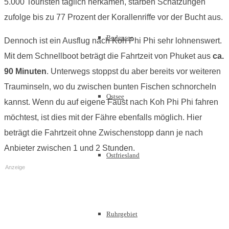
5.000 Touristen täglich herkamen, starben Schätzungen
zufolge bis zu 77 Prozent der Korallenriffe vor der Bucht aus.
Bodensee
Dennoch ist ein Ausflug nach Koh Phi Phi sehr lohnenswert.
Mit dem Schnellboot beträgt die Fahrtzeit von Phuket aus
ca.
90 Minuten
. Unterwegs stoppst du aber bereits vor weiteren
Trauminseln, wo du zwischen bunten Fischen schnorcheln
Ostsee
kannst. Wenn du auf eigene Faust nach Koh Phi Phi fahren
möchtest, ist dies mit der Fähre ebenfalls möglich. Hier
beträgt die Fahrtzeit ohne Zwischenstopp dann je nach
Anbieter zwischen 1 und 2 Stunden.
Ostfriesland
Anzeige
Ruhrgebiet