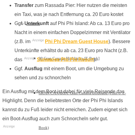
Transfer
zum Rassada Pier: Hier nutzen die meisten
ein Taxi, was je nach Entfernung ca. 20 Euro kostet
Ggf.
Unterkunft
auf Phi Phi Island: Ab ca. 13 Euro pro
Kanaren
Nacht in einem einfachen Doppelzimmer mit Ventilator
Anzeige
(z.B. im
Phi Phi Dream Guest House
). Bessere
Unterkünfte erhältst du ab ca. 23 Euro pro Nacht (z.B.
99 Gran Canaria Highlights [E-Book]
Anzeige
das
Sunwaree Phi Phi Resort
).
Ggf.
Ausflug
mit einem Boot, um die Umgebung zu
sehen und zu schnorcheln
Ein Ausflug mit dem Boot ist dabei für viele Reisende das
GRAN CANARIA: Gran Canaria Bildband (Print o. E-
Highlight. Denn die beliebtesten Orte der Phi Phi Islands
kannst du zu Fuß leider nicht erreichen. Zudem eignet sich
ein Boot-Ausflug auch zum Schnorcheln sehr gut.
Anzeige
Book)