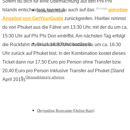
Sofern du dich für eine Übernachtung auf den Phi Phi
Anzeige
Islands entscheidest, kannst du auch auf das
günstige
Inside Bali [Film]
Angebot von GetYourGuide
zurückgreifen. Hierbei nimmst
du von Phuket aus die Fähre um 13:30 Uhr, mit der du um ca.
15:30 Uhr auf Phi Phi Don eintriffst. Am nächsten Tag erfolgt
Bali / Lombok Reiseführer-Bundle
die Rückfahrt dann um 14:30 Uhr, sodass du um ca. 16:30
Uhr zurück auf Phuket bist. In der Kombination kostet dieses
Ticket dann nur 17,50 Euro pro Person ohne Transfer bzw.
20,40 Euro pro Person inklusive Transfer auf Phuket (Stand
Ortsunabhängig arbeiten
April 2019).
Daytrading Bootcamp [Online-Kurs]