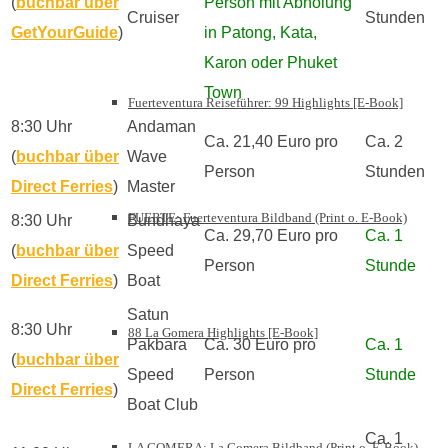
(
buchbar über
Person mit Abholung
Cruiser
Stunden
GetYourGuide
)
in Patong, Kata,
Karon oder Phuket
Town
Fuerteventura Reiseführer: 99 Highlights [E-Book]
8:30 Uhr
Andaman
Ca. 21,40 Euro pro
Ca. 2
(
buchbar über
Wave
Person
Stunden
Direct Ferries
)
Master
FUERTE: Fuerteventura Bildband (Print o. E-Book)
8:30 Uhr
Bundhaya
Ca. 29,70 Euro pro
Ca. 1
(
buchbar über
Speed
Person
Stunde
Direct Ferries
)
Boat
Satun
8:30 Uhr
88 La Gomera Highlights [E-Book]
Pakbara
Ca. 30 Euro pro
Ca. 1
(
buchbar über
Speed
Person
Stunde
Direct Ferries
)
Boat Club
Ca. 1
LA GOMERA: La Gomera Bildband (Print o. E-Book)