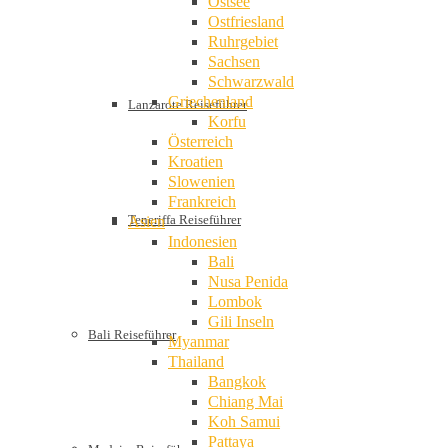
Ostsee
Ostfriesland
Ruhrgebiet
Sachsen
Schwarzwald
Griechenland
Lanzarote Reiseführer
Korfu
Österreich
Kroatien
Slowenien
Frankreich
Teneriffa Reiseführer
Asien
Indonesien
Bali
Nusa Penida
Lombok
Gili Inseln
Bali Reiseführer
Myanmar
Thailand
Bangkok
Chiang Mai
Koh Samui
Pattaya