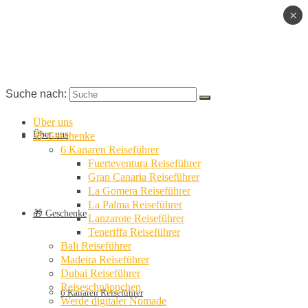
×
Suche nach:
Über uns
Über uns
🎁 Geschenke
6 Kanaren Reiseführer
Fuerteventura Reiseführer
Gran Canaria Reiseführer
La Gomera Reiseführer
La Palma Reiseführer
🎁 Geschenke
Lanzarote Reiseführer
Teneriffa Reiseführer
Bali Reiseführer
Madeira Reiseführer
Dubai Reiseführer
Reiseschnäppchen
6 Kanaren Reiseführer
Werde digitaler Nomade