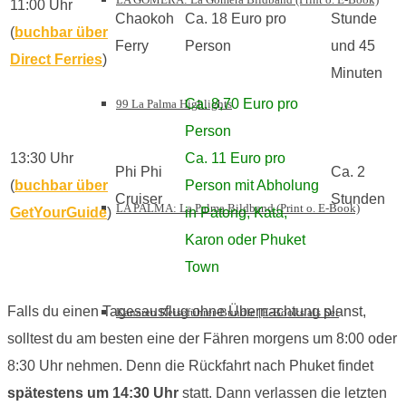
11:00 Uhr
Chaokoh
Ca. 18 Euro pro
Stunde
(
buchbar über
Ferry
Person
und 45
Direct Ferries
)
Minuten
Ca. 8,70 Euro pro
99 La Palma Highlights
Person
13:30 Uhr
Ca. 11 Euro pro
Phi Phi
Ca. 2
(
buchbar über
Person mit Abholung
Cruiser
Stunden
LA PALMA: La Palma Bildband (Print o. E-Book)
GetYourGuide
)
in Patong, Kata,
Karon oder Phuket
Town
Falls du einen Tagesausflug ohne Übernachtung planst,
Kanaren Reiseführer-Bundle [E-Books als Set
solltest du am besten eine der Fähren morgens um 8:00 oder
8:30 Uhr nehmen. Denn die Rückfahrt nach Phuket findet
spätestens um 14:30 Uhr
statt. Dann verlassen die letzten