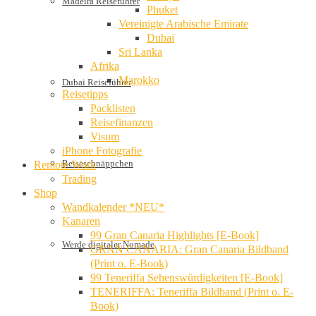
Madeira Reiseführer
Phuket
Vereinigte Arabische Emirate
Dubai
Sri Lanka
Afrika
Marokko
Dubai Reiseführer
Reisetipps
Packlisten
Reisefinanzen
Visum
iPhone Fotografie
Reiseschnäppchen
Remote Work
Trading
Shop
Wandkalender *NEU*
Kanaren
99 Gran Canaria Highlights [E-Book]
Werde digitaler Nomade
GRAN CANARIA: Gran Canaria Bildband
(Print o. E-Book)
99 Teneriffa Sehenswürdigkeiten [E-Book]
TENERIFFA: Teneriffa Bildband (Print o. E-
Book)