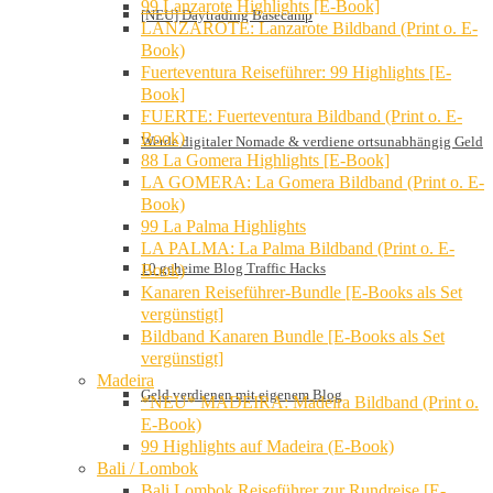
99 Lanzarote Highlights [E-Book]
[NEU] Daytrading Basecamp
LANZAROTE: Lanzarote Bildband (Print o. E-
Book)
Fuerteventura Reiseführer: 99 Highlights [E-
Book]
FUERTE: Fuerteventura Bildband (Print o. E-
Book)
Werde digitaler Nomade & verdiene ortsunabhängig Geld
88 La Gomera Highlights [E-Book]
LA GOMERA: La Gomera Bildband (Print o. E-
Book)
99 La Palma Highlights
LA PALMA: La Palma Bildband (Print o. E-
10 geheime Blog Traffic Hacks
Book)
Kanaren Reiseführer-Bundle [E-Books als Set
vergünstigt]
Bildband Kanaren Bundle [E-Books als Set
vergünstigt]
Madeira
Geld verdienen mit eigenem Blog
*NEU* MADEIRA: Madeira Bildband (Print o.
E-Book)
99 Highlights auf Madeira (E-Book)
Bali / Lombok
Bali Lombok Reiseführer zur Rundreise [E-