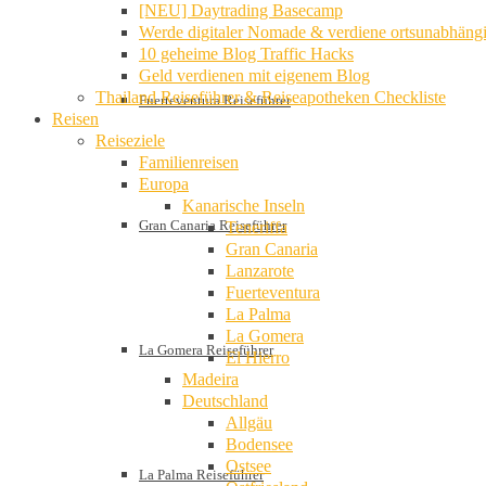
[NEU] Daytrading Basecamp
Werde digitaler Nomade & verdiene ortsunabhäng
10 geheime Blog Traffic Hacks
Geld verdienen mit eigenem Blog
Thailand Reiseführer & Reiseapotheken Checkliste
Fuerteventura Reiseführer
Reisen
Reiseziele
Familienreisen
Europa
Kanarische Inseln
Gran Canaria Reiseführer
Teneriffa
Gran Canaria
Lanzarote
Fuerteventura
La Palma
La Gomera
La Gomera Reiseführer
El Hierro
Madeira
Deutschland
Allgäu
Bodensee
Ostsee
La Palma Reiseführer