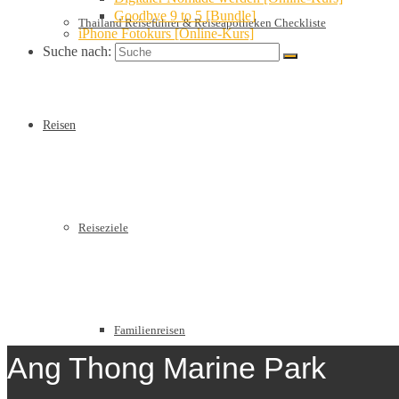
Goodbye 9 to 5 [Bundle]
Thailand Reiseführer & Reiseapotheken Checkliste
iPhone Fotokurs [Online-Kurs]
Suche nach:
Reisen
Reiseziele
Familienreisen
Ang Thong Marine Park