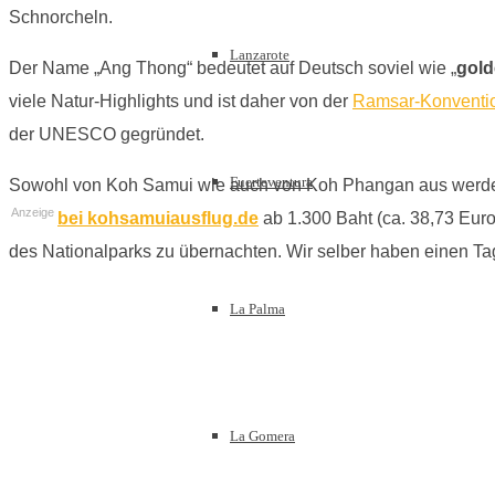
Schnorcheln.
Lanzarote
Der Name „Ang Thong“ bedeutet auf Deutsch soviel wie „
gold
viele Natur-Highlights und ist daher von der
Ramsar-Konventi
der UNESCO gegründet.
Fuerteventura
Sowohl von Koh Samui wie auch von Koh Phangan aus wer
Anzeige
bei kohsamuiausflug.de
ab 1.300 Baht (ca. 38,73 Eur
des Nationalparks zu übernachten. Wir selber haben einen T
La Palma
La Gomera