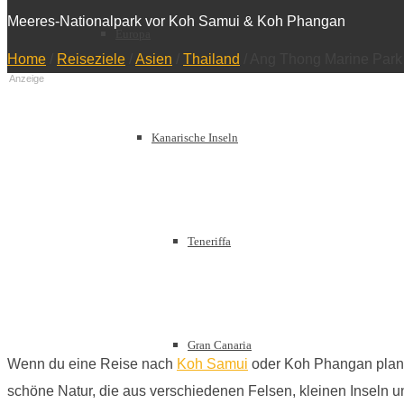
Meeres-Nationalpark vor Koh Samui & Koh Phangan
Europa
Home
/
Reiseziele
/
Asien
/
Thailand
/
Ang Thong Marine Park
Anzeige
Kanarische Inseln
Teneriffa
Gran Canaria
Wenn du eine Reise nach
Koh Samui
oder Koh Phangan planst
schöne Natur, die aus verschiedenen Felsen, kleinen Inseln