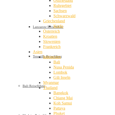
Ostfriesland
Ruhrgebiet
Sachsen
Schwarzwald
Griechenland
Korfu
Lanzarote Reiseführer
Österreich
Kroatien
Slowenien
Frankreich
Asien
Teneriffa Reiseführer
Indonesien
Bali
Nusa Penida
Lombok
Gili Inseln
Myanmar
Bali Reiseführer
Thailand
Bangkok
Chiang Mai
Koh Samui
Pattaya
Phuket