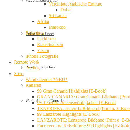
Madeira Reiseführer
Vereinigte Arabische Emirate
Dubai
Sri Lanka
Afrika
Marokko
Reisetipps
Dubai Reiseführer
Packlisten
Reisefinanzen
Visum
iPhone Fotografie
Remote Work
Reiseschnäppchen
Trading
Shop
Wandkalender *NEU*
Kanaren
99 Gran Canaria Highlights [E-Book]
GRAN CANARIA: Gran Canaria Bildband (Print
Werde digitaler Nomade
99 Teneriffa Sehenswürdigkeiten [E-Book]
TENERIFFA: Teneriffa Bildband (Print o. E-Boo
99 Lanzarote Highlights [E-Book]
LANZAROTE: Lanzarote Bildband (Print o. E-B
Fuerteventura Reiseführer: 99 Highlights [E-Book