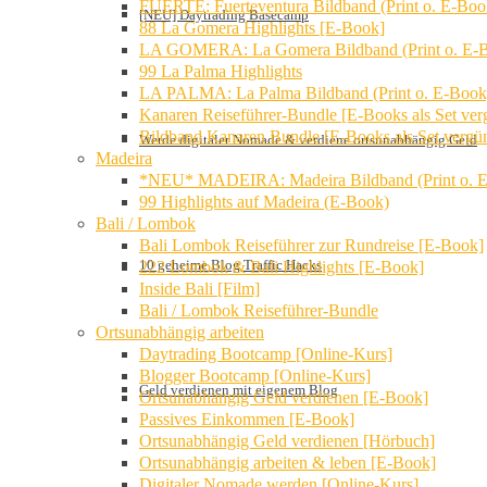
FUERTE: Fuerteventura Bildband (Print o. E-Boo
[NEU] Daytrading Basecamp
88 La Gomera Highlights [E-Book]
LA GOMERA: La Gomera Bildband (Print o. E-
99 La Palma Highlights
LA PALMA: La Palma Bildband (Print o. E-Book
Kanaren Reiseführer-Bundle [E-Books als Set verg
Bildband Kanaren Bundle [E-Books als Set vergün
Werde digitaler Nomade & verdiene ortsunabhängig Geld
Madeira
*NEU* MADEIRA: Madeira Bildband (Print o. 
99 Highlights auf Madeira (E-Book)
Bali / Lombok
Bali Lombok Reiseführer zur Rundreise [E-Book]
10 geheime Blog Traffic Hacks
222 Lombok & Bali Highlights [E-Book]
Inside Bali [Film]
Bali / Lombok Reiseführer-Bundle
Ortsunabhängig arbeiten
Daytrading Bootcamp [Online-Kurs]
Blogger Bootcamp [Online-Kurs]
Geld verdienen mit eigenem Blog
Ortsunabhängig Geld verdienen [E-Book]
Passives Einkommen [E-Book]
Ortsunabhängig Geld verdienen [Hörbuch]
Ortsunabhängig arbeiten & leben [E-Book]
Digitaler Nomade werden [Online-Kurs]