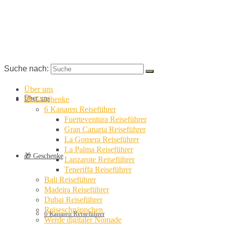
Suche nach:
Über uns
Über uns
🎁 Geschenke
6 Kanaren Reiseführer
Fuerteventura Reiseführer
Gran Canaria Reiseführer
La Gomera Reiseführer
La Palma Reiseführer
🎁 Geschenke
Lanzarote Reiseführer
Teneriffa Reiseführer
Bali Reiseführer
Madeira Reiseführer
Dubai Reiseführer
Reiseschnäppchen
6 Kanaren Reiseführer
Werde digitaler Nomade