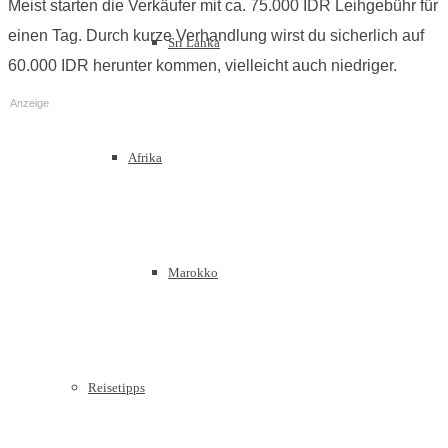
Meist starten die Verkäufer mit ca. 75.000 IDR Leihgebühr für
einen Tag. Durch kurze Verhandlung wirst du sicherlich auf
Sri Lanka
60.000 IDR herunter kommen, vielleicht auch niedriger.
Anzeige
Afrika
Marokko
Reisetipps