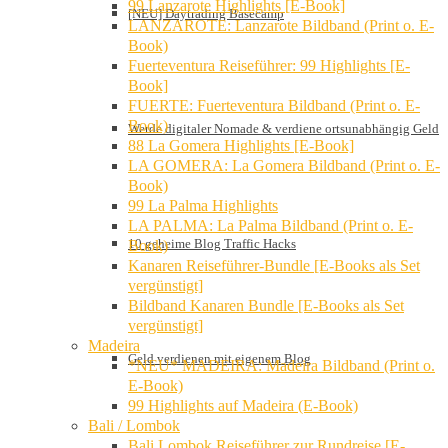
99 Lanzarote Highlights [E-Book]
[NEU] Daytrading Basecamp
LANZAROTE: Lanzarote Bildband (Print o. E-
Book)
Fuerteventura Reiseführer: 99 Highlights [E-
Book]
FUERTE: Fuerteventura Bildband (Print o. E-
Book)
Werde digitaler Nomade & verdiene ortsunabhängig Geld
88 La Gomera Highlights [E-Book]
LA GOMERA: La Gomera Bildband (Print o. E-
Book)
99 La Palma Highlights
LA PALMA: La Palma Bildband (Print o. E-
10 geheime Blog Traffic Hacks
Book)
Kanaren Reiseführer-Bundle [E-Books als Set
vergünstigt]
Bildband Kanaren Bundle [E-Books als Set
vergünstigt]
Madeira
Geld verdienen mit eigenem Blog
*NEU* MADEIRA: Madeira Bildband (Print o.
E-Book)
99 Highlights auf Madeira (E-Book)
Bali / Lombok
Bali Lombok Reiseführer zur Rundreise [E-