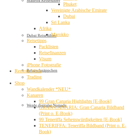
Madeira Reiseführer
Phuket
Vereinigte Arabische Emirate
Dubai
Sri Lanka
Afrika
Marokko
Dubai Reiseführer
Reisetipps
Packlisten
Reisefinanzen
Visum
iPhone Fotografie
Reiseschnäppchen
Remote Work
Trading
Shop
Wandkalender *NEU*
Kanaren
99 Gran Canaria Highlights [E-Book]
Werde digitaler Nomade
GRAN CANARIA: Gran Canaria Bildband
(Print o. E-Book)
99 Teneriffa Sehenswürdigkeiten [E-Book]
TENERIFFA: Teneriffa Bildband (Print o. E-
Book)