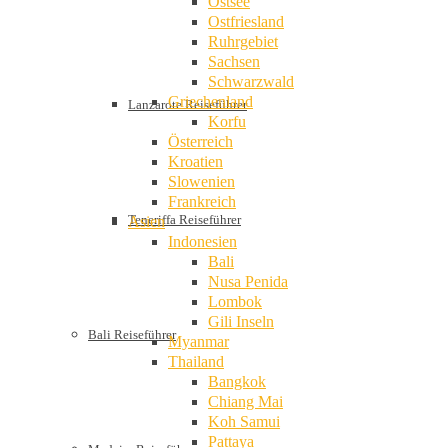
Ostsee
Ostfriesland
Ruhrgebiet
Sachsen
Schwarzwald
Griechenland
Lanzarote Reiseführer
Korfu
Österreich
Kroatien
Slowenien
Frankreich
Teneriffa Reiseführer
Asien
Indonesien
Bali
Nusa Penida
Lombok
Gili Inseln
Bali Reiseführer
Myanmar
Thailand
Bangkok
Chiang Mai
Koh Samui
Pattaya