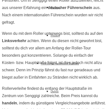
Personen. Um in Senggigi einen Roller auszuleihen, reicht
Pattaya
aus unserer Erfahrung ein
deutscher Führerschein
aus.
Nach einem internationalen Führerschein wurden wir nicht
gefragt.
Wenn du mit dem Roller unterwegs bist, solltest du auf den
Phuket
Linksverkehr
achten. Wenn du diesen nicht gewohnt bist,
solltest du dich vor allem am Anfang der Roller-Tour
besonders gut konzentrieren. Solange du einfach der
Küsten- bzw. Hauptstraße folgst, ist dies jedoch nicht allzu
Vereinigte Arabische Emirate
schwer. Denn im Prinzip fährst du fast nur geradeaus und
biegst außer in Einfahrten zu Stränden nicht wirklich ab.
Rollerverleihe findest du entlang der Hauptstraße im
Dubai
Zentrum von Senggigi zahlreiche. Beim Preis kannst du
handeln
, indem du günstigere Vergleichsangebote anführst.