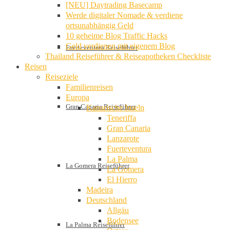
[NEU] Daytrading Basecamp
Werde digitaler Nomade & verdiene
ortsunabhängig Geld
10 geheime Blog Traffic Hacks
Geld verdienen mit eigenem Blog
Fuerteventura Reiseführer
Thailand Reiseführer & Reiseapotheken Checkliste
Reisen
Reiseziele
Familienreisen
Europa
Gran Canaria Reiseführer
Kanarische Inseln
Teneriffa
Gran Canaria
Lanzarote
Fuerteventura
La Palma
La Gomera Reiseführer
La Gomera
El Hierro
Madeira
Deutschland
Allgäu
Bodensee
La Palma Reiseführer