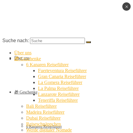
×
Suche nach:
Über uns
Über uns
🎁 Geschenke
6 Kanaren Reiseführer
Fuerteventura Reiseführer
Gran Canaria Reiseführer
La Gomera Reiseführer
La Palma Reiseführer
🎁 Geschenke
Lanzarote Reiseführer
Teneriffa Reiseführer
Bali Reiseführer
Madeira Reiseführer
Dubai Reiseführer
Reiseschnäppchen
6 Kanaren Reiseführer
Werde digitaler Nomade