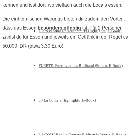
kennen und isst dort, wo vielfach auch die Locals essen.
Die einheimischen Warungs bieten dir zudem den Vorteil,
dass das Essen
besonders günstig
ist. Für 2 Personen
Fuerteventura Reiseführer: 99 Highlights [E-Book]
zahlst du für Essen und jeweils ein Getränk in der Regel ca.
50.000 IDR (etwa 3,30 Euro).
FUERTE: Fuerteventura Bildband (Print o. E-Book)
88 La Gomera Highlights [E-Book]
LA GOMERA: La Gomera Bildband (Print o. E-Book)