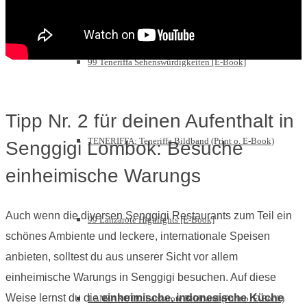
99 Teneriffa Sehenswürdigkeiten [E-Book]
Tipp Nr. 2 für deinen Aufenthalt in
TENERIFFA: Teneriffa Bildband (Print o. E-Book)
Senggigi Lombok: Besuche
einheimische Warungs
Auch wenn die diversen Senggigi Restaurants zum Teil ein
99 Lanzarote Highlights [E-Book]
schönes Ambiente und leckere, internationale Speisen
anbieten, solltest du aus unserer Sicht vor allem
einheimische Warungs in Senggigi besuchen. Auf diese
Weise lernst du die
einheimische, indonesische Küche
LANZAROTE: Lanzarote Bildband (Print o. E-Book)