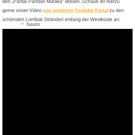
den „Pantai Pandan Malaka“ stoßen. Schaue dir hierzu
gerne unser Video
von unserem Youtube Kanal
zu den
schönsten Lombok Stränden entlang der Westküste an:
Kanaren
99 Gran Canaria Highlights [E-Book]
GRAN CANARIA: Gran Canaria Bildband (Print o. E-
Book)