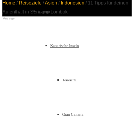
Home
/
Reiseziele
/
Asien
/
Indonesien
/
11 Tipps für deinen
Europa
Aufenthalt in Senggigi Lombok
Anzeige
Kanarische Inseln
Teneriffa
Gran Canaria