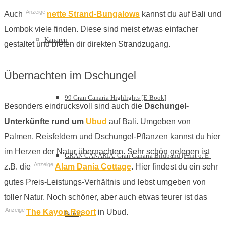
Anzeige
Auch
nette Strand-Bungalows
kannst du auf Bali und
Lombok viele finden. Diese sind meist etwas einfacher
Kanaren
gestaltet und bieten dir direkten Strandzugang.
Übernachten im Dschungel
99 Gran Canaria Highlights [E-Book]
Besonders eindrucksvoll sind auch die
Dschungel-
Unterkünfte rund um
Ubud
auf Bali. Umgeben von
Palmen, Reisfeldern und Dschungel-Pflanzen kannst du hier
im Herzen der Natur übernachten. Sehr schön gelegen ist
GRAN CANARIA: Gran Canaria Bildband (Print o. E-
Anzeige
z.B. die
Alam Dania Cottage
. Hier findest du ein sehr
gutes Preis-Leistungs-Verhältnis und lebst umgeben von
toller Natur. Noch schöner, aber auch etwas teurer ist das
Anzeige
The Kayon Resort
in Ubud.
Book)