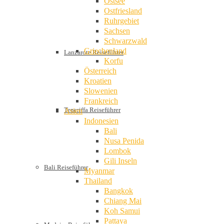
Ostsee
Ostfriesland
Ruhrgebiet
Sachsen
Schwarzwald
Griechenland
Lanzarote Reiseführer
Korfu
Österreich
Kroatien
Slowenien
Frankreich
Teneriffa Reiseführer
Asien
Indonesien
Bali
Nusa Penida
Lombok
Gili Inseln
Bali Reiseführer
Myanmar
Thailand
Bangkok
Chiang Mai
Koh Samui
Pattaya