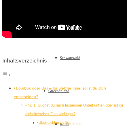
Sachsen
Schwarzwald
Inhaltsverzeichnis
Lombok oder Bali – für welche Insel sollst du dich
Griechenland
entscheiden?
Nr. 1: Suchst du nach luxuriösen Unterkünften oder ist dir
einheimisches Flair wichtiger?
Übernachten im Dschungel
Korfu