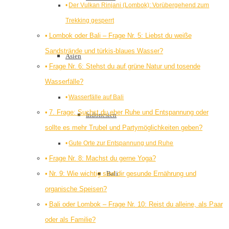
Der Vulkan Rinjani (Lombok): Vorübergehend zum
Trekking gesperrt
Lombok oder Bali – Frage Nr. 5: Liebst du weiße
Sandstrände und türkis-blaues Wasser?
Asien
Frage Nr. 6: Stehst du auf grüne Natur und tosende
Wasserfälle?
Wasserfälle auf Bali
7. Frage: Suchst du eher Ruhe und Entspannung oder
Indonesien
sollte es mehr Trubel und Partymöglichkeiten geben?
Gute Orte zur Entspannung und Ruhe
Frage Nr. 8: Machst du gerne Yoga?
Nr. 9: Wie wichtig sind dir gesunde Ernährung und
Bali
organische Speisen?
Bali oder Lombok – Frage Nr. 10: Reist du alleine, als Paar
oder als Familie?