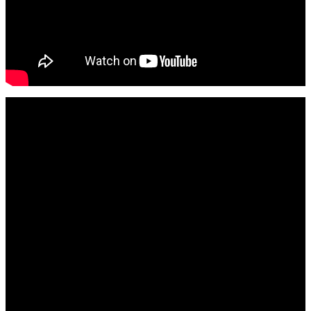
Bodensee
Ostsee
Ostfriesland
Ruhrgebiet