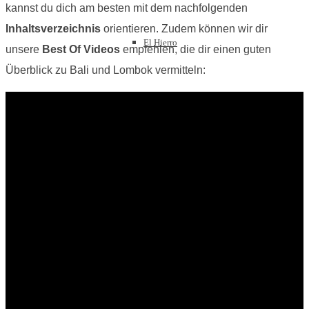
kannst du dich am besten mit dem nachfolgenden
Inhaltsverzeichnis
orientieren. Zudem können wir dir
El Hierro
unsere
Best Of Videos
empfehlen, die dir einen guten
Überblick zu Bali und Lombok vermitteln:
Madeira
Deutschland
Allgäu