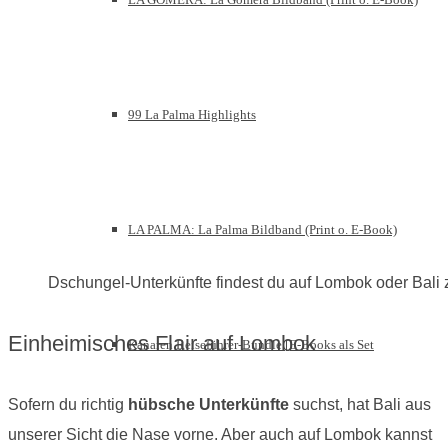
99 La Palma Highlights
LA PALMA: La Palma Bildband (Print o. E-Book)
Dschungel-Unterkünfte findest du auf Lombok oder Bali 
Einheimisches Flair auf Lombok
Kanaren Reiseführer-Bundle [E-Books als Set
Sofern du richtig
hübsche Unterkünfte
suchst, hat Bali aus
unserer Sicht die Nase vorne. Aber auch auf Lombok kannst