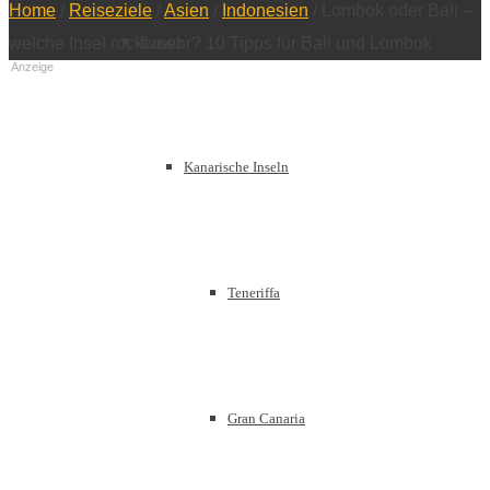
Home
/
Reiseziele
/
Asien
/
Indonesien
/
Lombok oder Bali –
Europa
welche Insel rockt mehr? 10 Tipps für Bali und Lombok
Anzeige
Kanarische Inseln
Teneriffa
Gran Canaria