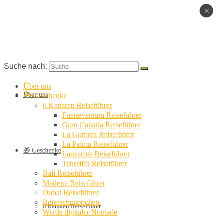
×
Suche nach:
Über uns
Über uns
🎁 Geschenke
6 Kanaren Reiseführer
Fuerteventura Reiseführer
Gran Canaria Reiseführer
La Gomera Reiseführer
La Palma Reiseführer
🎁 Geschenke
Lanzarote Reiseführer
Teneriffa Reiseführer
Bali Reiseführer
Madeira Reiseführer
Dubai Reiseführer
Reiseschnäppchen
6 Kanaren Reiseführer
Werde digitaler Nomade