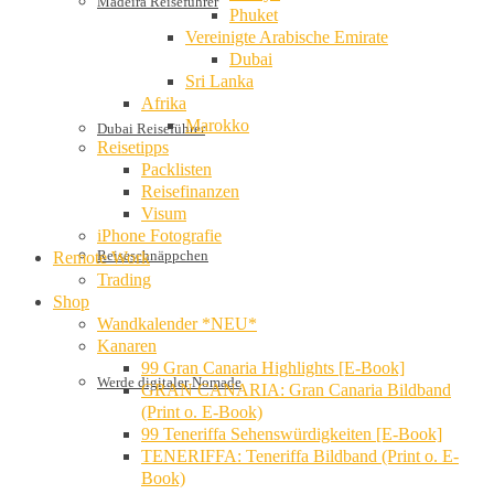
Madeira Reiseführer
Phuket
Vereinigte Arabische Emirate
Dubai
Sri Lanka
Afrika
Marokko
Dubai Reiseführer
Reisetipps
Packlisten
Reisefinanzen
Visum
iPhone Fotografie
Reiseschnäppchen
Remote Work
Trading
Shop
Wandkalender *NEU*
Kanaren
99 Gran Canaria Highlights [E-Book]
Werde digitaler Nomade
GRAN CANARIA: Gran Canaria Bildband
(Print o. E-Book)
99 Teneriffa Sehenswürdigkeiten [E-Book]
TENERIFFA: Teneriffa Bildband (Print o. E-
Book)