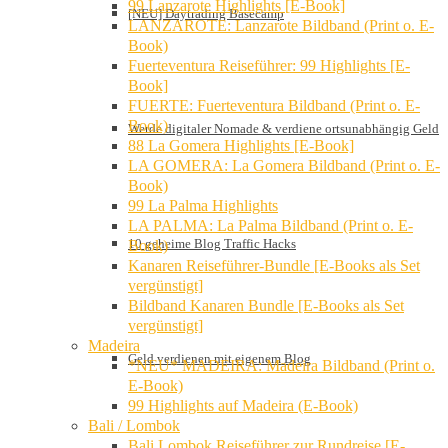
99 Lanzarote Highlights [E-Book]
[NEU] Daytrading Basecamp
LANZAROTE: Lanzarote Bildband (Print o. E-
Book)
Fuerteventura Reiseführer: 99 Highlights [E-
Book]
FUERTE: Fuerteventura Bildband (Print o. E-
Book)
Werde digitaler Nomade & verdiene ortsunabhängig Geld
88 La Gomera Highlights [E-Book]
LA GOMERA: La Gomera Bildband (Print o. E-
Book)
99 La Palma Highlights
LA PALMA: La Palma Bildband (Print o. E-
10 geheime Blog Traffic Hacks
Book)
Kanaren Reiseführer-Bundle [E-Books als Set
vergünstigt]
Bildband Kanaren Bundle [E-Books als Set
vergünstigt]
Madeira
Geld verdienen mit eigenem Blog
*NEU* MADEIRA: Madeira Bildband (Print o.
E-Book)
99 Highlights auf Madeira (E-Book)
Bali / Lombok
Bali Lombok Reiseführer zur Rundreise [E-