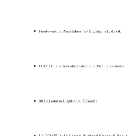
Fuerteventura Reiseführer: 99 Highlights [E-Book]
FUERTE: Fuerteventura Bildband (Print o. E-Book)
88 La Gomera Highlights [E-Book]
LA GOMERA: La Gomera Bildband (Print o. E-Book)