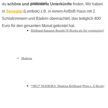
vergünstigt]
du
schöne und preiswerte Unterkünfte
finden. Wir haben
in
Senggigi
(Lombok) z.B. in einem AirBnB Haus mit 2
Schlafzimmern und Bädern übernachtet, das lediglich 400
Euro für den gesamten Monat gekostet hat.
Bildband Kanaren Bundle [E-Books als Set vergünstigt]
Madeira
*NEU* MADEIRA: Madeira Bildband (Print o. E-Book)