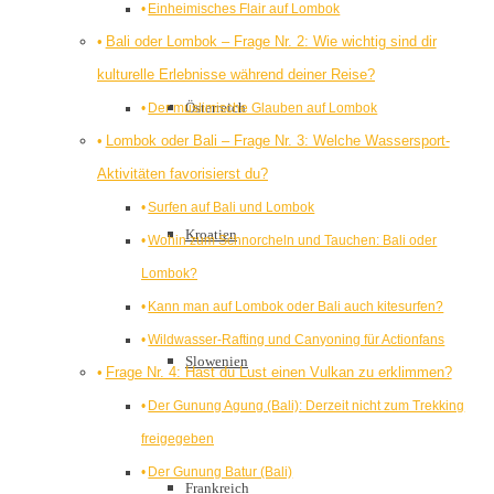
Einheimisches Flair auf Lombok
Bali oder Lombok – Frage Nr. 2: Wie wichtig sind dir
kulturelle Erlebnisse während deiner Reise?
Österreich
Der muslimische Glauben auf Lombok
Lombok oder Bali – Frage Nr. 3: Welche Wassersport-
Aktivitäten favorisierst du?
Surfen auf Bali und Lombok
Kroatien
Wohin zum Schnorcheln und Tauchen: Bali oder
Lombok?
Kann man auf Lombok oder Bali auch kitesurfen?
Wildwasser-Rafting und Canyoning für Actionfans
Slowenien
Frage Nr. 4: Hast du Lust einen Vulkan zu erklimmen?
Der Gunung Agung (Bali): Derzeit nicht zum Trekking
freigegeben
Der Gunung Batur (Bali)
Frankreich