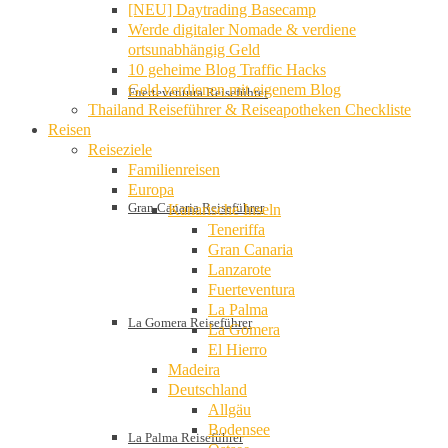
[NEU] Daytrading Basecamp
Werde digitaler Nomade & verdiene
ortsunabhängig Geld
10 geheime Blog Traffic Hacks
Geld verdienen mit eigenem Blog
Fuerteventura Reiseführer
Thailand Reiseführer & Reiseapotheken Checkliste
Reisen
Reiseziele
Familienreisen
Europa
Gran Canaria Reiseführer
Kanarische Inseln
Teneriffa
Gran Canaria
Lanzarote
Fuerteventura
La Palma
La Gomera Reiseführer
La Gomera
El Hierro
Madeira
Deutschland
Allgäu
Bodensee
La Palma Reiseführer